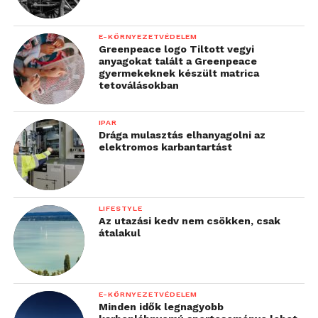
E-KÖRNYEZETVÉDELEM
Greenpeace logo Tiltott vegyi
anyagokat talált a Greenpeace
gyermekeknek készült matrica
tetoválásokban
IPAR
Drága mulasztás elhanyagolni az
elektromos karbantartást
LIFESTYLE
Az utazási kedv nem csökken, csak
átalakul
E-KÖRNYEZETVÉDELEM
Minden idők legnagyobb