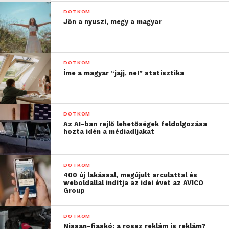
DOTKOM
Jön a nyuszi, megy a magyar
DOTKOM
Íme a magyar “jajj, ne!” statisztika
DOTKOM
Az AI-ban rejlő lehetőségek feldolgozása
hozta idén a médiadíjakat
DOTKOM
400 új lakással, megújult arculattal és
weboldallal indítja az idei évet az AVICO
Group
DOTKOM
Nissan-fiaskó: a rossz reklám is reklám?