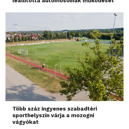
leállította autómosóinak működését
Több száz ingyenes szabadtéri
sporthelyszín várja a mozogni
vágyókat