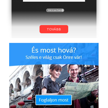
TOVÁBB
Nos, ha nem is ment minden simán, mára
eljutottunk oda, hogy a mobil eszközököről szinte
teljesen kiszorult a Flash és az asztali
számítógépekről is egyre inkább eltűnőben van.
Mindez az Apple-nek is köszönhető, de tény, hogy a
közelmúltban már a legtöbb fejlesztő átállt a
HTML5-re. Ennek fényében nem véletlen, hogy
maga a Google is bejelentette, hogy ősztől már nem
indulnak el alapértelmezetten a Flash tartalmak a