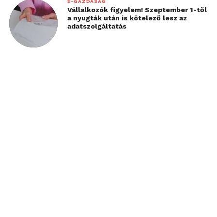
E-GAZDASÁG
Vállalkozók figyelem! Szeptember 1-től
a nyugták után is kötelező lesz az
adatszolgáltatás