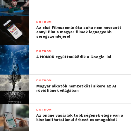
DOTKOM
Az első Filmszemle óta soha nem nevezett
ennyi film a magyar filmek legnagyobb
seregszemléjére!
DOTKOM
A HONOR együttműködik a Google-lal
DOTKOM
Magyar alkotók nemzetközi sikere az AI
rövidfilmek világában
DOTKOM
Az online vásárlók többségének elege van a
kiszámíthatatlanul érkező csomagokból