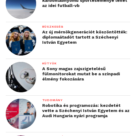
karbonlábnyomú sporteseménye lehet
az idei futball-vb
BÜSZKESÉG
Az új mérnökgenerációt köszöntötték:
diplomaátadót tartott a Széchenyi
István Egyetem
KÜTYÜK
A Sony magas zajszigetelésű
fülmonitorokat mutat be a színpadi
élmény fokozására
TUDOMÁNY
Robotika és programozás: kezdetét
vette a Széchenyi István Egyetem és az
Audi Hungaria nyári programja