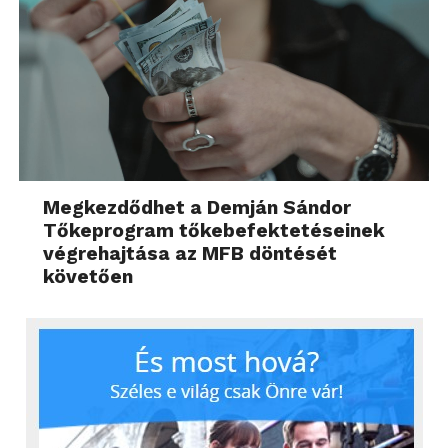
Megkezdődhet a Demján Sándor
Tőkeprogram tőkebefektetéseinek
végrehajtása az MFB döntését
követően