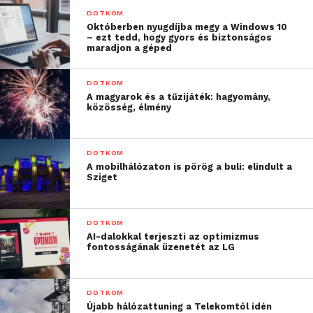
DOTKOM
Októberben nyugdíjba megy a Windows 10
– ezt tedd, hogy gyors és biztonságos
maradjon a géped
DOTKOM
A magyarok és a tűzijáték: hagyomány,
közösség, élmény
DOTKOM
A mobilhálózaton is pörög a buli: elindult a
Sziget
DOTKOM
AI-dalokkal terjeszti az optimizmus
fontosságának üzenetét az LG
DOTKOM
Újabb hálózattuning a Telekomtól idén