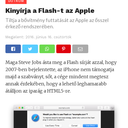
DOTKOM
Kinyírja a Flash-t az Apple
Tiltja a bővítmény futtatását az Apple az ősszel
érkező rendszerében.
Megjelent:
2016. június 16. csütörtök
Maga Steve Jobs ásta meg a Flash sírját azzal, hogy
2007-ben bejelentette, az iPhone nem támogatja
majd a szabványt, sőt, a cége mindent megtesz
annak érdekében, hogy a lehető leghamarabb
átálljon az iparág a HTML5-re.