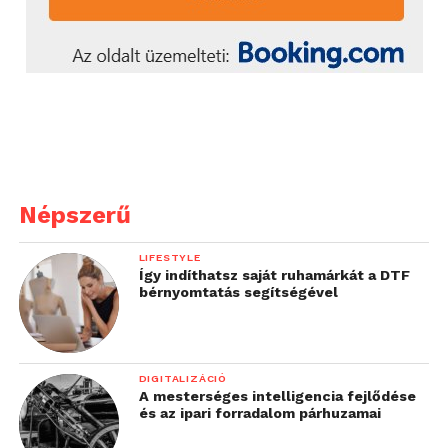
Népszerű
LIFESTYLE
Így indíthatsz saját ruhamárkát a DTF
bérnyomtatás segítségével
DIGITALIZÁCIÓ
A mesterséges intelligencia fejlődése
és az ipari forradalom párhuzamai