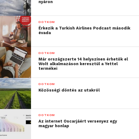
nyáron
DOTKOM
Érkezik a Turkish Airlines Podcast második
évada
DOTKOM
Már országszerte 14 helyszínen érhetők el
Wolt alkalmazáson keresztül a Yettel
termékei
DOTKOM
Közösségi döntés az utakról
DOTKOM
Az internet Oscarjáért versenyez egy
magyar honlap