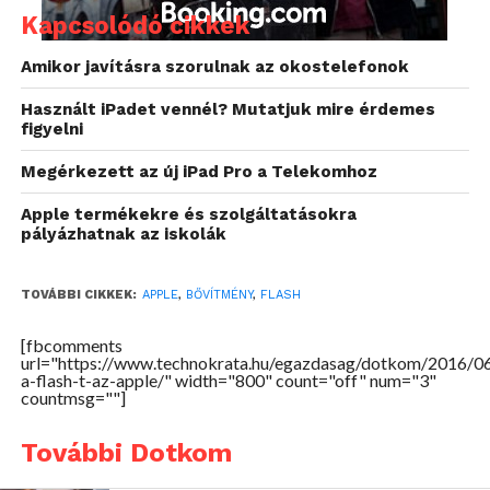
Chrome-ban.
Kapcsolódó cikkek
Most erre is rátett egy lapáttal az Apple, hiszen az új,
Amikor javításra szorulnak az okostelefonok
ősszel érkező macOS Sierrában már csak egyesével
Használt iPadet vennél? Mutatjuk mire érdemes
indíthatjuk el a Flash plugint, annak automatikus
figyelni
futtatására nem lesz lehetőség. Ez pedig azzal is
járhat, hogy az oldalon szürke kockák csúfítják el a
Megérkezett az új iPad Pro a Telekomhoz
képet, ami a mai, türelmetlen internetezők
Apple termékekre és szolgáltatásokra
korszakában könnyen egyenlő lehet azzal, hogy
pályázhatnak az iskolák
máshova látogat a nézelődő. Ez pedig valószínűleg
elég ösztönző arra, hogy végleg eltűntessék a Flash-
TOVÁBBI CIKKEK:
APPLE
,
BŐVÍTMÉNY
,
FLASH
t az internetről.
[fbcomments
url="https://www.technokrata.hu/egazdasag/dotkom/2016/06/
a-flash-t-az-apple/" width="800" count="off" num="3"
countmsg=""]
További Dotkom