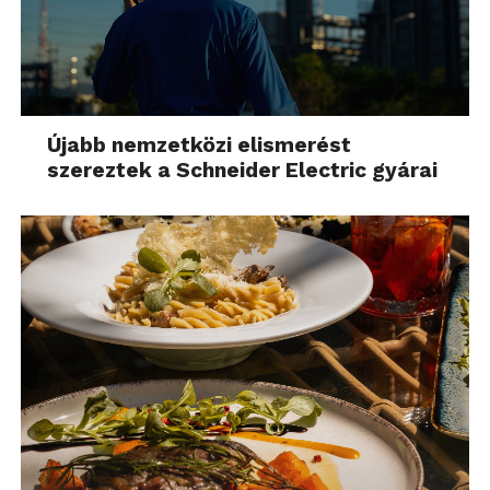
Újabb nemzetközi elismerést
szereztek a Schneider Electric gyárai