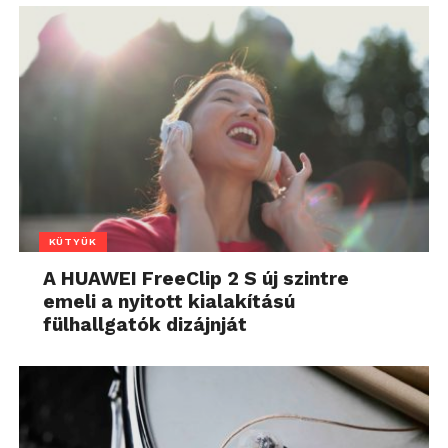
KÜTYÜK
A HUAWEI FreeClip 2 S új szintre
emeli a nyitott kialakítású
fülhallgatók dizájnját