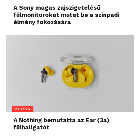
A Sony magas zajszigetelésű
fülmonitorokat mutat be a színpadi
élmény fokozására
KÜTYÜK
A Nothing bemutatta az Ear (3a)
fülhallgatót