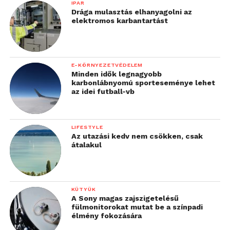
IPAR
Drága mulasztás elhanyagolni az
elektromos karbantartást
E-KÖRNYEZETVÉDELEM
Minden idők legnagyobb
karbonlábnyomú sporteseménye lehet
az idei futball-vb
LIFESTYLE
Az utazási kedv nem csökken, csak
átalakul
KÜTYÜK
A Sony magas zajszigetelésű
fülmonitorokat mutat be a színpadi
élmény fokozására