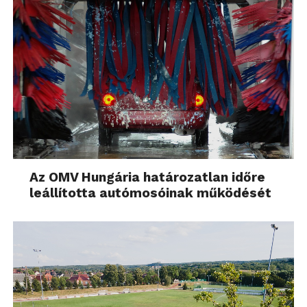
Az OMV Hungária határozatlan időre
leállította autómosóinak működését