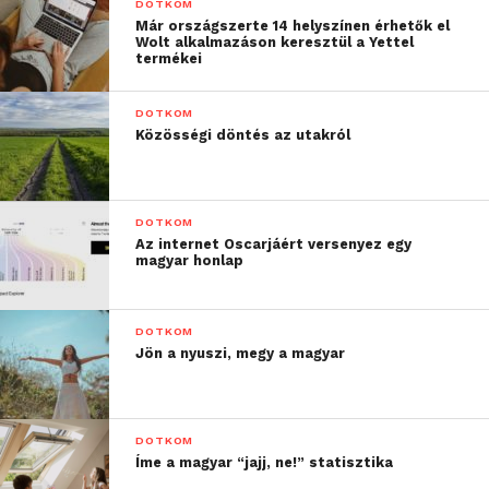
DOTKOM
Már országszerte 14 helyszínen érhetők el
Wolt alkalmazáson keresztül a Yettel
termékei
DOTKOM
Közösségi döntés az utakról
DOTKOM
Az internet Oscarjáért versenyez egy
magyar honlap
DOTKOM
Jön a nyuszi, megy a magyar
DOTKOM
Íme a magyar “jajj, ne!” statisztika