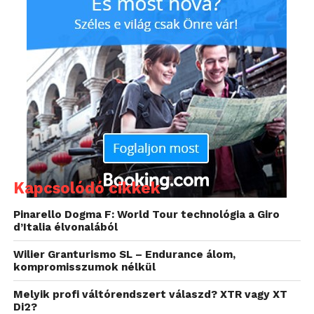
Kapcsolódó cikkek
Pinarello Dogma F: World Tour technológia a Giro
d’Italia élvonalából
Wilier Granturismo SL – Endurance álom,
kompromisszumok nélkül
Melyik profi váltórendszert válaszd? XTR vagy XT
Az autóskamerák és navigációk piacán innovatív
Di2?