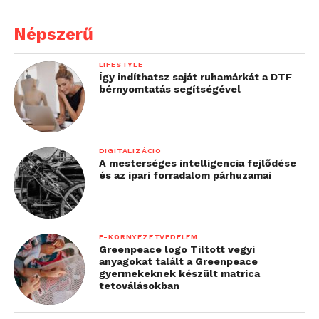
Népszerű
LIFESTYLE
Így indíthatsz saját ruhamárkát a DTF
bérnyomtatás segítségével
DIGITALIZÁCIÓ
A mesterséges intelligencia fejlődése
és az ipari forradalom párhuzamai
E-KÖRNYEZETVÉDELEM
Greenpeace logo Tiltott vegyi
anyagokat talált a Greenpeace
gyermekeknek készült matrica
tetoválásokban