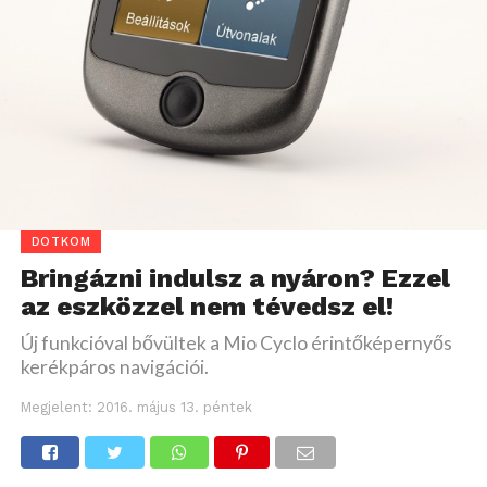
DOTKOM
Bringázni indulsz a nyáron? Ezzel
az eszközzel nem tévedsz el!
Új funkcióval bővültek a Mio Cyclo érintőképernyős
kerékpáros navigációi.
Megjelent:
2016. május 13. péntek