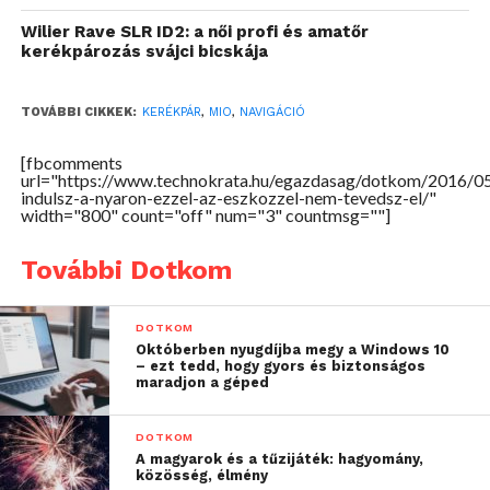
megoldásokat szállító Mio már a kerékpárosok
számára is kínál okoskütyüket. A Mio Cyclo
Wilier Rave SLR ID2: a női profi és amatőr
kerékpározás svájci bicskája
termékcsalád tagjai segítenek az útvonalak
megtervezésében, a megállók kiválasztásában vagy
éppen a túraadatok mérésében. Az érintőképernyős
TOVÁBBI CIKKEK:
KERÉKPÁR
,
MIO
,
NAVIGÁCIÓ
Mio Cyclo 200, 305, 315 és 505 navigációk májustól új
[fbcomments
funkcióval bővültek, a kerékpáros GPS-ek mellé
url="https://www.technokrata.hu/egazdasag/dotkom/2016/05
ingyenesen elérhető a multifunkciós Strava
indulsz-a-nyaron-ezzel-az-eszkozzel-nem-tevedsz-el/"
width="800" count="off" num="3" countmsg=""]
alkalmazás is, mely az edzésprogramtól a live
coachingon át a valós idejű teljesítménykövetésig
További Dotkom
rengeteg extrával segíti a felhasználókat. Sőt, aki egy
kis szórakozásra vágyik, a Live szegmens
DOTKOM
funkciónak köszönhetően egy globális, virtuális
Októberben nyugdíjba megy a Windows 10
versenybe is bármikor becsatlakozhat.
– ezt tedd, hogy gyors és biztonságos
maradjon a géped
A Mio készülékekben is elérhető Strava Live
szegmensei már megjelenésükkor egy csapásra
DOTKOM
A magyarok és a tűzijáték: hagyomány,
felélénkítették a kerékpáros kultúrát és a versengés
közösség, élmény