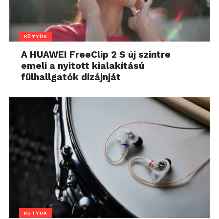
KÜTYÜK
A HUAWEI FreeClip 2 S új szintre
emeli a nyitott kialakítású
fülhallgatók dizájnját
KÜTYÜK