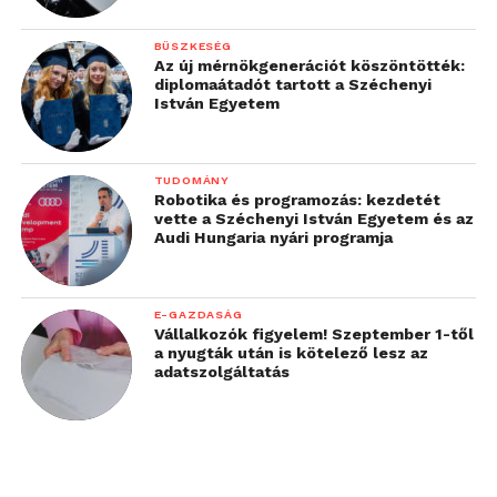
BÜSZKESÉG
Az új mérnökgenerációt köszöntötték:
diplomaátadót tartott a Széchenyi
István Egyetem
TUDOMÁNY
Robotika és programozás: kezdetét
vette a Széchenyi István Egyetem és az
Audi Hungaria nyári programja
E-GAZDASÁG
Vállalkozók figyelem! Szeptember 1-től
a nyugták után is kötelező lesz az
adatszolgáltatás