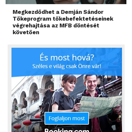
Megkezdődhet a Demján Sándor
Tőkeprogram tőkebefektetéseinek
végrehajtása az MFB döntését
követően