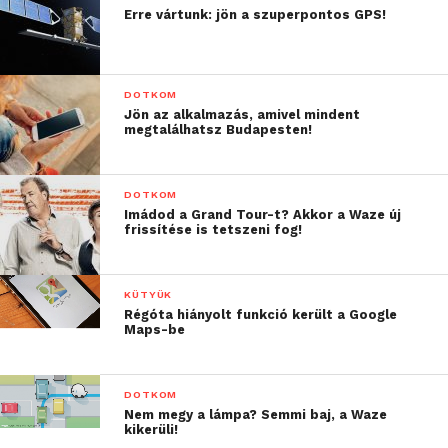
Erre vártunk: jön a szuperpontos GPS!
DOTKOM
Jön az alkalmazás, amivel mindent
megtalálhatsz Budapesten!
DOTKOM
Imádod a Grand Tour-t? Akkor a Waze új
frissítése is tetszeni fog!
KÜTYÜK
Régóta hiányolt funkció került a Google
Maps-be
DOTKOM
Nem megy a lámpa? Semmi baj, a Waze
kikerüli!