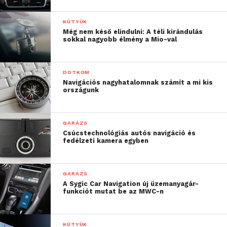
KÜTYÜK
Még nem késő elindulni: A téli kirándulás
sokkal nagyobb élmény a Mio-val
DOTKOM
Navigációs nagyhatalomnak számít a mi kis
országunk
GARÁZS
Csúcstechnológiás autós navigáció és
fedélzeti kamera egyben
GARÁZS
A Sygic Car Navigation új üzemanyagár-
funkciót mutat be az MWC-n
KÜTYÜK