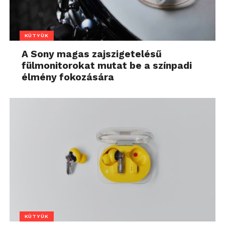
KÜTYÜK
A Sony magas zajszigetelésű
fülmonitorokat mutat be a színpadi
élmény fokozására
KÜTYÜK