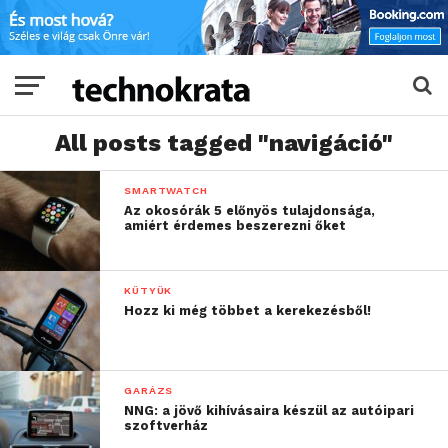
All posts tagged "navigáció"
SMARTWATCH
Az okosórák 5 előnyös tulajdonsága,
amiért érdemes beszerezni őket
KÜTYÜK
Hozz ki még többet a kerekezésből!
GARÁZS
NNG: a jövő kihívásaira készül az autóipari
szoftverház