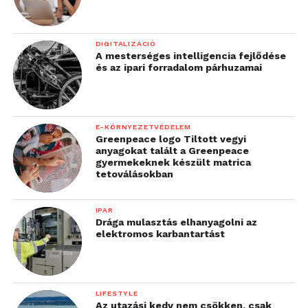
DIGITALIZÁCIÓ
A mesterséges intelligencia fejlődése
és az ipari forradalom párhuzamai
E-KÖRNYEZETVÉDELEM
Greenpeace logo Tiltott vegyi
anyagokat talált a Greenpeace
gyermekeknek készült matrica
tetoválásokban
IPAR
Drága mulasztás elhanyagolni az
elektromos karbantartást
LIFESTYLE
Az utazási kedv nem csökken, csak