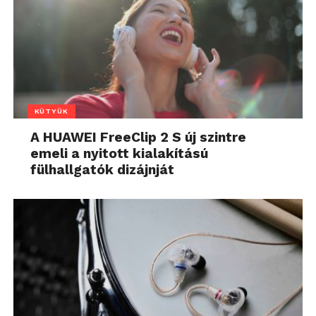
KÜTYÜK
A HUAWEI FreeClip 2 S új szintre
emeli a nyitott kialakítású
fülhallgatók dizájnját