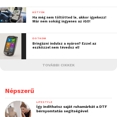
KÜTYÜK
Ha még nem töltötted le, akkor igyekezz!
Már nem sokáig ingyenes az iGO!
DOTKOM
Bringázni indulsz a nyáron? Ezzel az
eszközzel nem tévedsz el!
TOVÁBBI CIKKEK
Népszerű
LIFESTYLE
Így indíthatsz saját ruhamárkát a DTF
bérnyomtatás segítségével