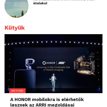
átalakul
Kütyük
KÜTYÜK
A HONOR mobilokra is elérhetők
lesznek az ARRI megoldásai