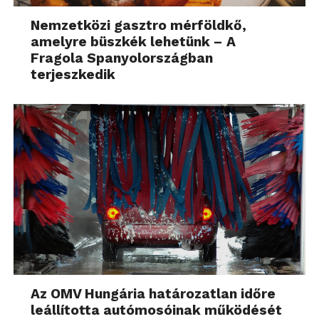
Nemzetközi gasztro mérföldkő,
amelyre büszkék lehetünk – A
Fragola Spanyolországban
terjeszkedik
Az OMV Hungária határozatlan időre
leállította autómosóinak működését