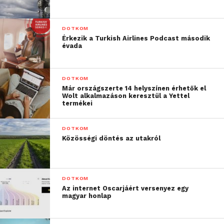
már csak az ára jobb, hiszen a modell egyetlen
példánya kevesebb mint 50 ezer forintért
DOTKOM
hazavihető.
Érkezik a Turkish Airlines Podcast második
évada
Sony Walkman W273S
[
Teszt
]
Sportos szelleműek számára lehet hasznos ajándék
DOTKOM
Már országszerte 14 helyszínen érhetők el
a Sony fülhallgatóba épített MP3 lejátszója. A W273S
Wolt alkalmazáson keresztül a Yettel
4 GB-os memóriájába feltölthetjük a kedvenc
termékei
dalainkat, így a legextrémebb helyzetekben is
motiválhatjuk magunkat.
DOTKOM
Közösségi döntés az utakról
DOTKOM
Az internet Oscarjáért versenyez egy
magyar honlap