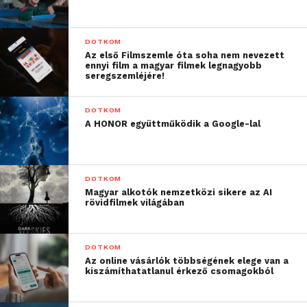
DOTKOM
Az első Filmszemle óta soha nem nevezett
ennyi film a magyar filmek legnagyobb
seregszemléjére!
DOTKOM
A HONOR együttműködik a Google-lal
Ha figyelembe vesszük, hogy ezt a tudást már 78
DOTKOM
Magyar alkotók nemzetközi sikere az AI
ezer forintért hazavihetjük, akkor láthatjuk, hogy
rövidfilmek világában
egy igen jó karácsonyi ajándékkal állunk szemben.
Legyen szó akár a technológia iránt érdeklődő
nagyszülőről, akár a kütyümániás gyerekről, ezzel
DOTKOM
Az online vásárlók többségének elege van a
biztosan nem teszünk rossz lóra.
kiszámíthatatlanul érkező csomagokból
Fujitsu Lifebook U554
[
Teszt
]