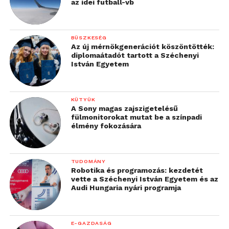
az idei futball-vb
BÜSZKESÉG
Az új mérnökgenerációt köszöntötték:
A 8 megapixeles kamera pedig garantálja, hogy
diplomaátadót tartott a Széchenyi
minden élményt meg tudunk örökíteni. Az extrém
István Egyetem
telefonért szerencsére egyáltalán nem kell
tortúrákon végigmennünk, hiszen már 55 ezer
KÜTYÜK
forintért hazavihetünk egy példányt.
A Sony magas zajszigetelésű
fülmonitorokat mutat be a színpadi
Acer Aspire Switch 10
[
Teszt
]
élmény fokozására
Laptop és táblagép egyben? Bizony, az Aspire Switch
10 ezt kínálja, méghozzá igen csábító formában. Az
TUDOMÁNY
Robotika és programozás: kezdetét
Intel Atom processzorral és 2 GB RAM-mal
vette a Széchenyi István Egyetem és az
felvértezett Windows 8.1 alapú készülék strapabíró,
Audi Hungaria nyári programja
fémházas kialakításával és kényelmesen
használható, teljes értékű billentyűzetével igyekszik
E-GAZDASÁG
felkelteni a figyelmet.