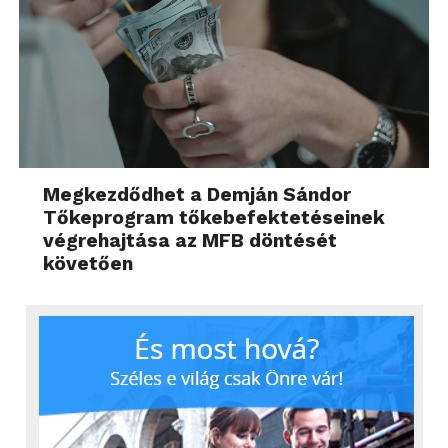
Megkezdődhet a Demján Sándor
Tőkeprogram tőkebefektetéseinek
végrehajtása az MFB döntését
követően