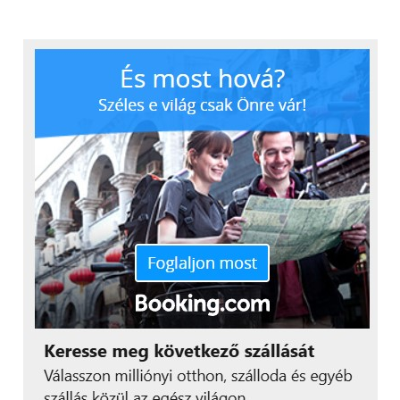
mozog, így igen megfizethetőnek számít a
tudásához mérten.
Nokia Lumia 735
[
Teszt
]
Az Acer kettő az egyben készüléke után egy újabb
windowsos modell következik, igaz a Lumia 735 a
teljes értékű kiadás helyett a mobil verziót futtatja.
Aggodalomra azonban semmi ok, hiszen a jövőre
érkező Windows 10 egyesíti a két világot.