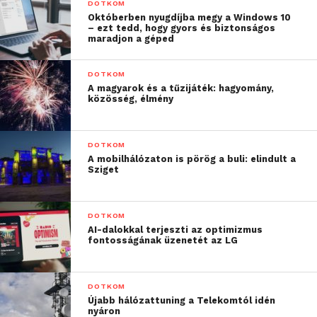
DOTKOM
Októberben nyugdíjba megy a Windows 10
– ezt tedd, hogy gyors és biztonságos
maradjon a géped
DOTKOM
A magyarok és a tűzijáték: hagyomány,
közösség, élmény
DOTKOM
A mobilhálózaton is pörög a buli: elindult a
Sziget
DOTKOM
AI-dalokkal terjeszti az optimizmus
fontosságának üzenetét az LG
Olyan családtag számára is ideális lehet a táblagép,
aki sokat utazik, hiszen a beépített 3G modem és a
DOTKOM
GPS segítségével mindenhonnan hozzáférhet az
Újabb hálózattuning a Telekomtól idén
internethez. Az Access O819M rengeteg funkciójánál
nyáron