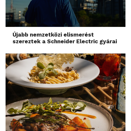
Újabb nemzetközi elismerést
szereztek a Schneider Electric gyárai