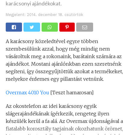
karácsonyi ajándékokat.
Megjelent:
2014. december 18. csütörtök
A karácsony közeledtével egyre többen
szembesülünk azzal, hogy még mindig nem
vásároltuk meg a rokonaink, barátaink számára az
ajándékot. Mostani ajánlónkban ezen szeretnénk
segíteni, így összegyűjtöttük azokat a termékeket,
melyekre érdemes egy pillantást vetnünk.
Overmax 4010 You
[Teszt hamarosan]
Az okostelefon az idei karácsony egyik
slágerajándékának ígérkezik, rengeteg ilyen
készülék kerül a fa alá. Az Overmax újdonságával a
fiatalabb korosztály tagjainak okozhatunk örömet,