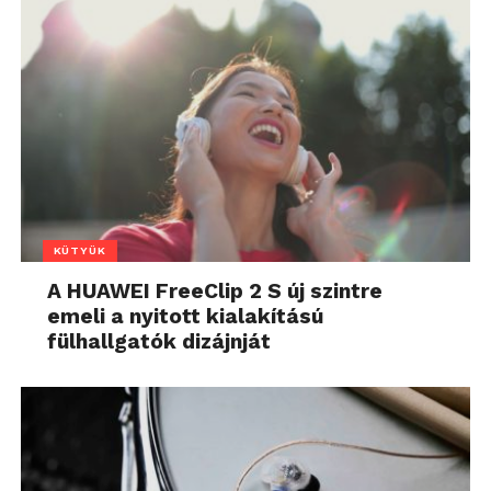
KÜTYÜK
A HUAWEI FreeClip 2 S új szintre
emeli a nyitott kialakítású
fülhallgatók dizájnját