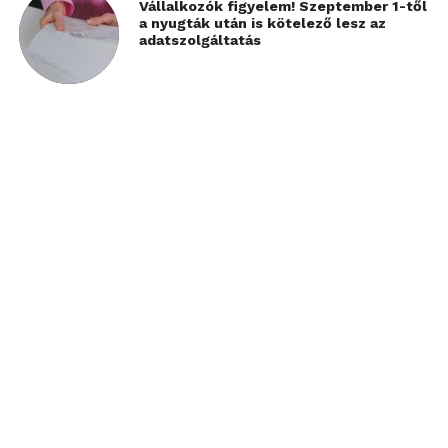
Vállalkozók figyelem! Szeptember 1-től
a nyugták után is kötelező lesz az
adatszolgáltatás
Ideális lehet olyanoknak, akik gyakran utaznak,
mégsem kívánnak beruházni egy drágább
ultrabookra. A Switch 10 ára 100 ezer forint körül