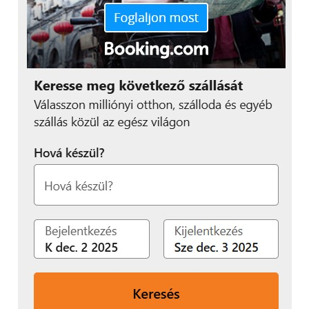
250 ezer forint körüli árat kell fizetnünk. Ez nem
kevés pénz, ám ha figyelembe vesszük a
konkurensek ajánlatát, akkor felfedezhetjük, hogy
mégis egy jutányos árral van dolgunk.
Philips PicoPic 3614
[
Teszt
]
Sokat utazó üzletembereknek lehet kiváló ajándék a
Philips PicoPix sorozatának legújabb tagja. A 3614-es
apró méretével gyakorlatilag egy kistáskába is befér,
beépített akkumulátorának hála pedig akár egy
kültéri sátorban is rendelkezésre áll.