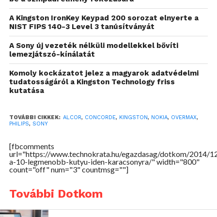
négymagos processzor és az 512 MB RAM garantálja,
hogy gyorsan szörfölhessen a világhálón. A 4”-es IPS
A Kingston IronKey Keypad 200 sorozat elnyerte a
képernyő és a dual SIM támogatás pedig hab a
NIST FIPS 140-3 Level 3 tanúsítványát
tortán. Ez utóbbi különösképp jó lehet akkor, ha a
A Sony új vezeték nélküli modellekkel bővíti
családi csomag mellett egy másik szolgáltató
lemezjátszó-kínálatát
csomagját is igénybe vennénk. Az igen okos
Komoly kockázatot jelez a magyarok adatvédelmi
telefonért pedig alig 30 ezer forintot kér a gyártó.
tudatosságáról a Kingston Technology friss
kutatása
Alcor Acces O819M
[
Teszt
]
Azoknak is örömet okozhatunk, akik már
TOVÁBBI CIKKEK:
ALCOR
,
CONCORDE
,
KINGSTON
,
NOKIA
,
OVERMAX
,
PHILIPS
,
SONY
rendelkeznek egy menő okostelefonnal. Nekik az
Alcor Access O819M lehet az ideális ajándék, hiszen a
[fbcomments
8”-es IPS kijelzővel szerelt táblagép minden igényt
url="https://www.technokrata.hu/egazdasag/dotkom/2014/1
a-10-legmenobb-kutyu-iden-karacsonyra/" width="800"
kielégíthet. A nyolcmagos processzor és a 2 GB RAM
count="off" num="3" countmsg=""]
garantálja, hogy egy pillanatra se találkozzunk
akadással, az Android 4.4 KitKat-nek hála pedig a
További Dotkom
legújabb programokat is letölthetjük.