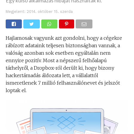
Egy külső alkalmazás hibáját használták ki.
Megjelent:
2014. október 15. szerda
Hajlamosak vagyunk azt gondolni, hogy a cégekre
rábízott adataink teljesen biztonságban vannak, a
valóság azonban sok esetben egyáltalán nem
ennyire pozitív. Most a népszerű felhőalapú
tárhelyről, a Dropbox-ról derült ki, hogy bizony
hackertámadás áldozata lett, a vállalattól
ismeretlenek 7 millió felhasználónevet és jelszót
loptak el.