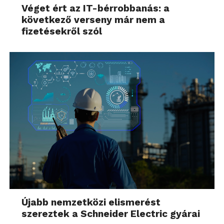
Véget ért az IT-bérrobbanás: a
következő verseny már nem a
fizetésekről szól
Újabb nemzetközi elismerést
szereztek a Schneider Electric gyárai