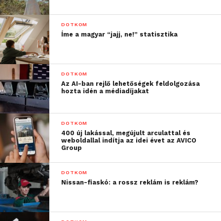
DOTKOM
Íme a magyar “jajj, ne!” statisztika
DOTKOM
Az AI-ban rejlő lehetőségek feldolgozása
hozta idén a médiadíjakat
DOTKOM
400 új lakással, megújult arculattal és
weboldallal indítja az idei évet az AVICO
Group
DOTKOM
Nissan-fiaskó: a rossz reklám is reklám?