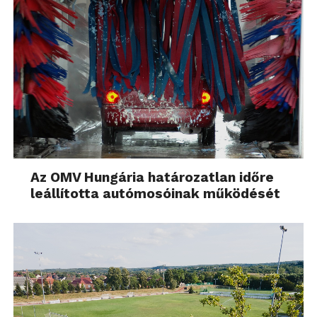
Az OMV Hungária határozatlan időre
leállította autómosóinak működését