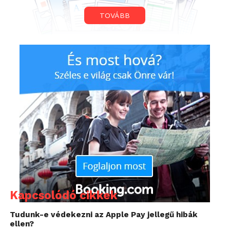
TOVÁBB
A probléma nem a cég szolgáltatásával volt, hanem
egy külső alkalmazással, melyből sikerült hozzáférni
az adatbázishoz. Szerencsére a Dropbox szerint ezen
jelszavak nagyobbik része már nem használt
fiókokhoz kapcsolódik, ám ennek ellenére azt
javasolják, hogy mindenki változtassa meg a
mostani jelszavát.
Kapcsolódó cikkek
Tudunk-e védekezni az Apple Pay jellegű hibák
ellen?