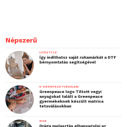
Népszerű
LIFESTYLE
Így indíthatsz saját ruhamárkát a DTF
bérnyomtatás segítségével
E-KÖRNYEZETVÉDELEM
Greenpeace logo Tiltott vegyi
anyagokat talált a Greenpeace
gyermekeknek készült matrica
tetoválásokban
IPAR
Drága mulasztás elhanyagolni az