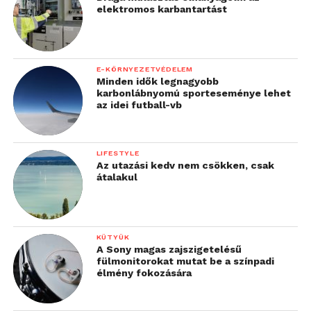
elektromos karbantartást
E-KÖRNYEZETVÉDELEM
Minden idők legnagyobb
karbonlábnyomú sporteseménye lehet
az idei futball-vb
LIFESTYLE
Az utazási kedv nem csökken, csak
átalakul
KÜTYÜK
A Sony magas zajszigetelésű
fülmonitorokat mutat be a színpadi
élmény fokozására