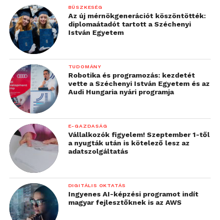
BÜSZKESÉG
Az új mérnökgenerációt köszöntötték:
diplomaátadót tartott a Széchenyi
István Egyetem
TUDOMÁNY
Robotika és programozás: kezdetét
vette a Széchenyi István Egyetem és az
Audi Hungaria nyári programja
E-GAZDASÁG
Vállalkozók figyelem! Szeptember 1-től
a nyugták után is kötelező lesz az
adatszolgáltatás
DIGITÁLIS OKTATÁS
Ingyenes AI-képzési programot indít
magyar fejlesztőknek is az AWS