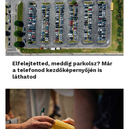
Elfelejtetted, meddig parkolsz? Már
a telefonod kezdőképernyőjén is
láthatod