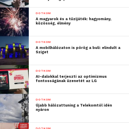
DOTKOM
A magyarok és a tűzijáték: hagyomány,
közösség, élmény
DOTKOM
A mobilhálózaton is pörög a buli: elindult a
Sziget
DOTKOM
AI-dalokkal terjeszti az optimizmus
fontosságának üzenetét az LG
DOTKOM
Újabb hálózattuning a Telekomtól idén
nyáron
DOTKOM