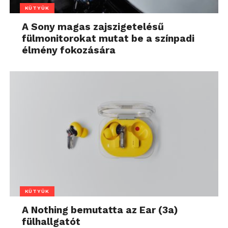
KÜTYÜK
A Sony magas zajszigetelésű
fülmonitorokat mutat be a színpadi
élmény fokozására
KÜTYÜK
A Nothing bemutatta az Ear (3a)
fülhallgatót