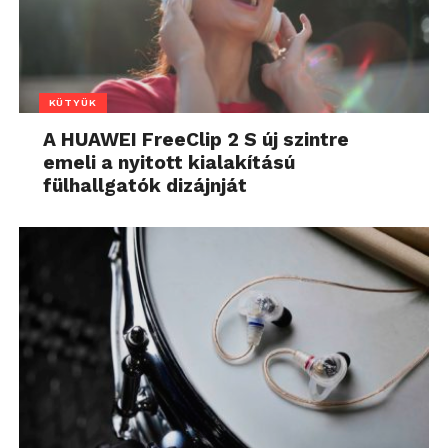
KÜTYÜK
A HUAWEI FreeClip 2 S új szintre
emeli a nyitott kialakítású
fülhallgatók dizájnját