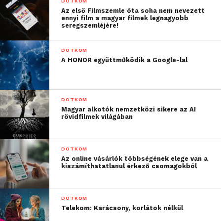
DOTKOM
Az első Filmszemle óta soha nem nevezett
ennyi film a magyar filmek legnagyobb
seregszemléjére!
DOTKOM
A HONOR együttműködik a Google-lal
DOTKOM
Magyar alkotók nemzetközi sikere az AI
rövidfilmek világában
DOTKOM
Az online vásárlók többségének elege van a
kiszámíthatatlanul érkező csomagokból
DOTKOM
Telekom: Karácsony, korlátok nélkül