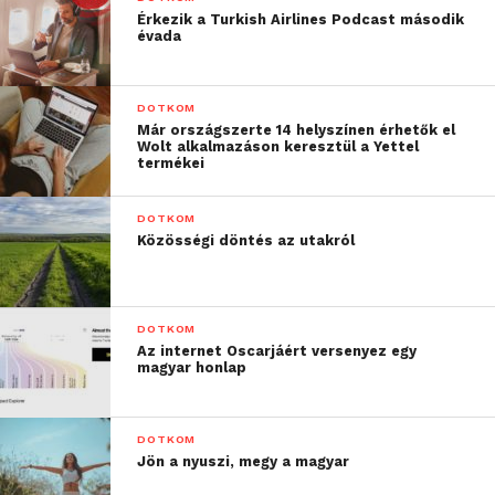
Érkezik a Turkish Airlines Podcast második
évada
DOTKOM
Már országszerte 14 helyszínen érhetők el
Wolt alkalmazáson keresztül a Yettel
termékei
DOTKOM
Közösségi döntés az utakról
DOTKOM
Az internet Oscarjáért versenyez egy
magyar honlap
DOTKOM
Jön a nyuszi, megy a magyar