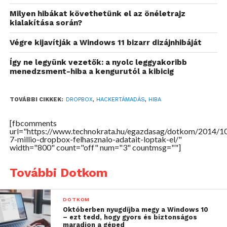
Milyen hibákat követhetünk el az önéletrajz
kialakítása során?
Végre kijavítják a Windows 11 bizarr dizájnhibáját
Így ne legyünk vezetők: a nyolc leggyakoribb
menedzsment-hiba a kengurutól a kibicig
TOVÁBBI CIKKEK:
DROPBOX
,
HACKERTÁMADÁS
,
HIBA
[fbcomments
url="https://www.technokrata.hu/egazdasag/dotkom/2014/1
7-millio-dropbox-felhasznalo-adatait-loptak-el/"
width="800" count="off" num="3" countmsg=""]
További Dotkom
DOTKOM
Októberben nyugdíjba megy a Windows 10
– ezt tedd, hogy gyors és biztonságos
maradjon a géped