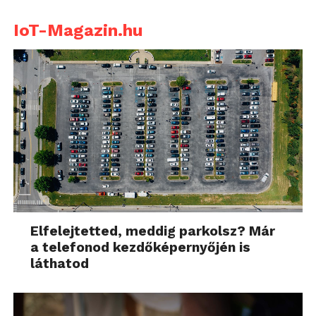
IoT-Magazin.hu
Elfelejtetted, meddig parkolsz? Már
a telefonod kezdőképernyőjén is
láthatod