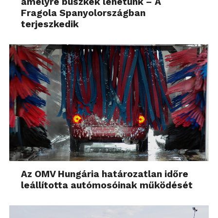
amelyre büszkék lehetünk – A
Fragola Spanyolországban
terjeszkedik
Az OMV Hungária határozatlan időre
leállította autómosóinak működését