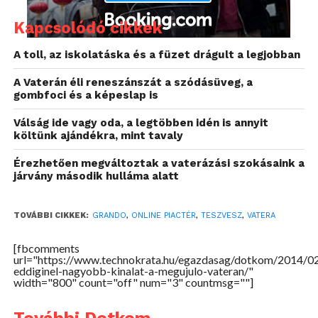
Kapcsolódó cikkek
A toll, az iskolatáska és a füzet drágult a legjobban
A Vaterán éli reneszánszát a szódásüveg, a
gombfoci és a képeslap is
Válság ide vagy oda, a legtöbben idén is annyit
költünk ajándékra, mint tavaly
Érezhetően megváltoztak a vaterázási szokásaink a
járvány második hulláma alatt
TOVÁBBI CIKKEK:
GRANDO
,
ONLINE PIACTÉR
,
TESZVESZ
,
VATERA
Népszerű a megújult felület
Magyarország leglátogatottabb online piactere a
[fbcomments
url="https://www.technokrata.hu/egazdasag/dotkom/2014/0
megújulás kapcsán a felhasználók véleményére is
eddiginel-nagyobb-kinalat-a-megujulo-vateran/"
kíváncsi volt. A több mint kétezer válaszadó
width="800" count="off" num="3" countmsg=""]
többsége már vásárolt, illetve adott el az új felületen.
A megkérdezett felhasználók tehát nyitottan