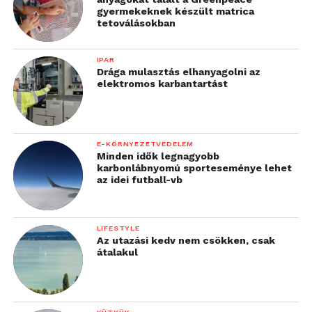
gyermekeknek készült matrica
tetoválásokban
IPAR
Drága mulasztás elhanyagolni az
elektromos karbantartást
E-KÖRNYEZETVÉDELEM
Minden idők legnagyobb
karbonlábnyomú sporteseménye lehet
az idei futball-vb
LIFESTYLE
Az utazási kedv nem csökken, csak
átalakul