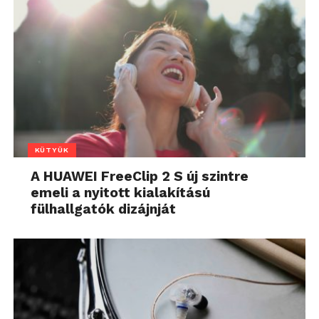
KÜTYÜK
A HUAWEI FreeClip 2 S új szintre
emeli a nyitott kialakítású
fülhallgatók dizájnját