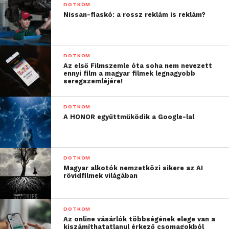
DOTKOM
Nissan-fiaskó: a rossz reklám is reklám?
DOTKOM
Az első Filmszemle óta soha nem nevezett
ennyi film a magyar filmek legnagyobb
seregszemléjére!
DOTKOM
A HONOR együttműködik a Google-lal
DOTKOM
Magyar alkotók nemzetközi sikere az AI
rövidfilmek világában
DOTKOM
Az online vásárlók többségének elege van a
kiszámíthatatlanul érkező csomagokból