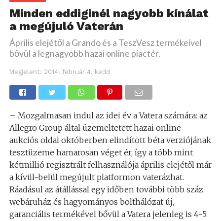
Minden eddiginél nagyobb kínálat
a megújuló Vaterán
Április elejétől a Grando és a TeszVesz termékeivel
bővül a legnagyobb hazai online piactér.
Megjelent:
2014. február 4. kedd
– Mozgalmasan indul az idei év a Vatera számára: az
Allegro Group által üzemeltetett hazai online
aukciós oldal októberben elindított béta verziójának
tesztüzeme hamarosan véget ér, így a több mint
kétmillió regisztrált felhasználója április elejétől már
a kívül-belül megújult platformon vaterázhat.
Ráadásul az átállással egy időben további több száz
webáruház és hagyományos bolthálózat új,
garanciális termékével bővül a Vatera jelenleg is 4-5