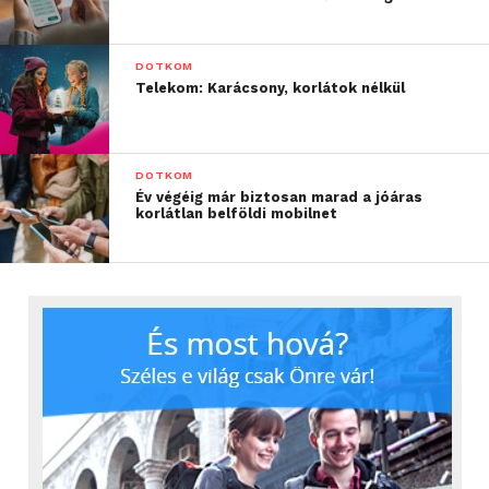
DOTKOM
Telekom: Karácsony, korlátok nélkül
DOTKOM
Év végéig már biztosan marad a jóáras
korlátlan belföldi mobilnet