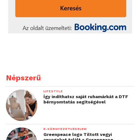
Népszerű
LIFESTYLE
Így indíthatsz saját ruhamárkát a DTF
bérnyomtatás segítségével
E-KÖRNYEZETVÉDELEM
Greenpeace logo Tiltott vegyi
anyagokat talált a Greenpeace