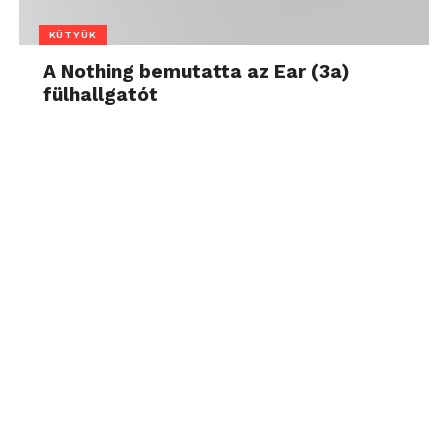
KÜTYÜK
A Nothing bemutatta az Ear (3a)
fülhallgatót