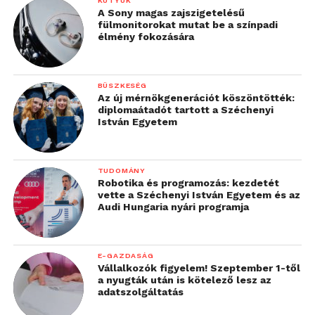
KÜTYÜK
A Sony magas zajszigetelésű
fülmonitorokat mutat be a színpadi
élmény fokozására
BÜSZKESÉG
Az új mérnökgenerációt köszöntötték:
diplomaátadót tartott a Széchenyi
István Egyetem
TUDOMÁNY
Robotika és programozás: kezdetét
vette a Széchenyi István Egyetem és az
Audi Hungaria nyári programja
E-GAZDASÁG
Vállalkozók figyelem! Szeptember 1-től
a nyugták után is kötelező lesz az
adatszolgáltatás