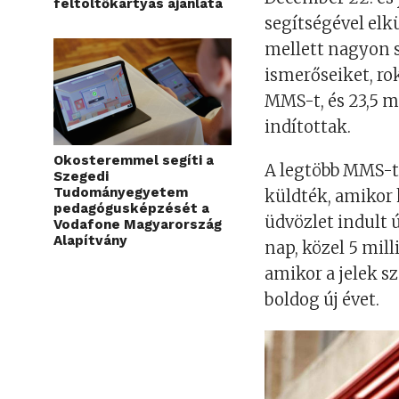
feltöltőkártyás ajánlata
segítségével elk
mellett nagyon
ismerőseiket, ro
MMS-t, és 23,5 m
indítottak.
Okosteremmel segíti a
A legtöbb MMS-t
Szegedi
Tudományegyetem
küldték, amikor 
pedagógusképzését a
üdvözlet indult 
Vodafone Magyarország
Alapítvány
nap, közel 5 mill
amikor a jelek sz
boldog új évet.