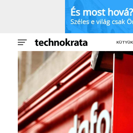
Sokat beszéltünk az ünnepek alatt
KÜTYÜK