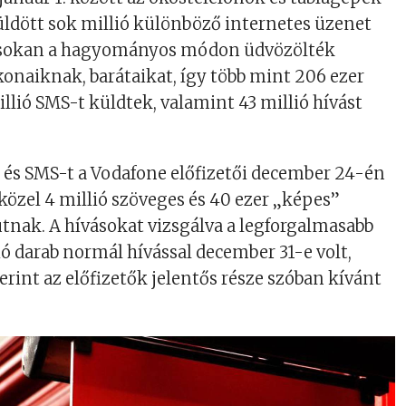
üldött sok millió különböző internetes üzenet
 sokan a hagyományos módon üdvözölték
konaiknak, barátaikat, így több mint 206 ezer
illió SMS-t küldtek, valamint 43 millió hívást
 és SMS-t a Vodafone előfizetői december 24-én
közel 4 millió szöveges és 40 ezer „képes”
útnak. A hívásokat vizsgálva a legforgalmasabb
ió darab normál hívással december 31-e volt,
erint az előfizetők jelentős része szóban kívánt