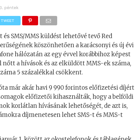
 3. péntek
TWEET
st és SMS/MMS küldést lehetővé tevő Red
rűségének köszönhetően a karácsonyi és új évi
fone hálózatán az egy évvel korábbihoz képest
l nőtt a hívások és az elküldött MMS-ek száma,
záma 5 százalékkal csökkent.
ta már akár havi 9 990 forintos előfizetési díjért
csomagok előfizetői kihasználták, hogy a belföldi
ok korlátlan hívásának lehetőségét, de azt is,
zámokra díjmenetesen lehet SMS-t és MMS-t
január 1. között az okostelefonok és táblagépek