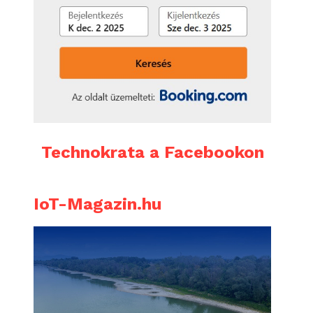
Technokrata a Facebookon
IoT-Magazin.hu