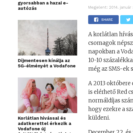
gyorsabban a hazai e-
Megjelent:
2014. január
autózás
SHARE
A korlátlan hívá
csomagok népsze
napokban a Voda
10-10 százalékka
Díjmentesen kínálja az
5G-élményét a Vodafone
még az SMS-ek s
A 2013 októbere ó
is elérhető Red 
normáldíjas szám
hogy ezekre a s
küldeni.
Korlátlan hívással és
adatkerettel érkezik a
Vodafone új
December 22. és 