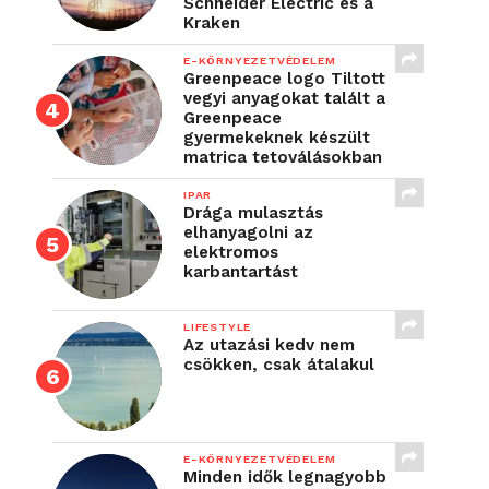
Schneider Electric és a
Kraken
E-KÖRNYEZETVÉDELEM
Greenpeace logo Tiltott
vegyi anyagokat talált a
Greenpeace
gyermekeknek készült
matrica tetoválásokban
IPAR
Drága mulasztás
elhanyagolni az
elektromos
karbantartást
LIFESTYLE
Az utazási kedv nem
csökken, csak átalakul
E-KÖRNYEZETVÉDELEM
Minden idők legnagyobb