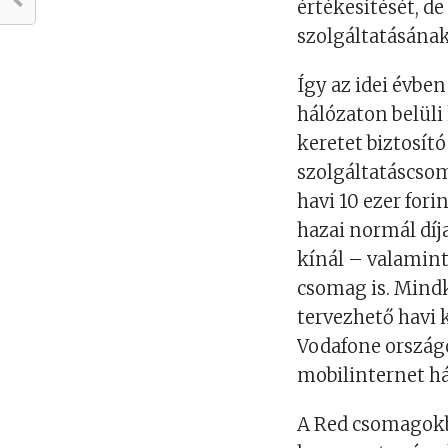
értékesítését, de 
szolgáltatásának
Így az idei évben
hálózaton belüli
keretet biztosít
szolgáltatáscso
havi 10 ezer fori
hazai normál díj
kínál – valamin
csomag is. Mindk
tervezhető havi 
Vodafone országo
mobilinternet h
A Red csomagokba