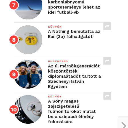
karbonlábnyomú
sporteseménye lehet az
idei futball-vb
KÜTYÜK
A Nothing bemutatta az
Ear (3a) fülhallgatót
BÜSZKESÉG
Az új mérnökgenerációt
köszöntötték:
diplomaátadót tartott a
Széchenyi István
Egyetem
KÜTYÜK
A Sony magas
zajszigetelésű
fülmonitorokat mutat
be a színpadi élmény
fokozására