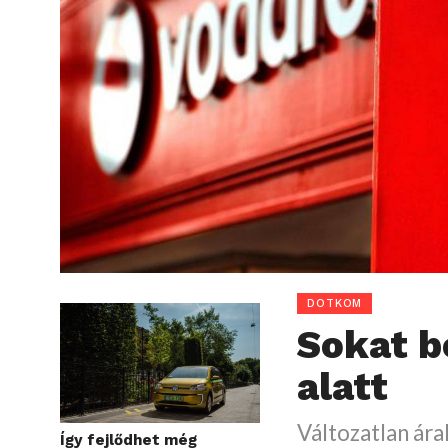
DOTKOM
Sokat b
alatt
Változatlan ára
Így fejlődhet még