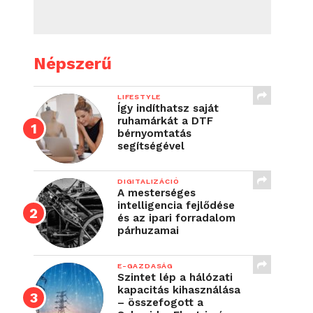
Népszerű
LIFESTYLE
Így indíthatsz saját
ruhamárkát a DTF
bérnyomtatás
segítségével
DIGITALIZÁCIÓ
A mesterséges
intelligencia fejlődése
és az ipari forradalom
párhuzamai
E-GAZDASÁG
Szintet lép a hálózati
kapacitás kihasználása
– összefogott a