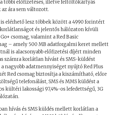
a többi előfizetéses, illetve feltöltőkártyás
 az ára sem változott.
 is elérhető lesz többek között a 4990 forintért
 korlátlanságot és jelentős hálózaton kívüli
ó Go+ csomag, valamint a Red Basic
mag – amely 500 MB adatforgalmi keret mellett
ntnál is alacsonyabb előfizetési díjért minden
as számra korlátlan hívást és SMS-küldést
t a nagyobb adatmennyiséget nyújtó Red Plus
ét Red csomag biztosítja a kiszámítható, előre
költségű telefonálást, SMS és MMS küldést a
s kültéri lakossági 97,4%-os lefedettségű, 3G
álózatán.
n hívás és SMS küldés mellett korlátlan a