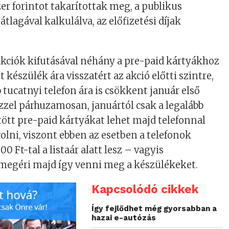
er forintot takarítottak meg, a publikus
 átlagával kalkulálva, az előfizetési díjak
 akciók kifutásával néhány a pre-paid kártyákhoz
t készülék ára visszatért az akció előtti szintre,
tucatnyi telefon ára is csökkent január első
zel párhuzamosan, januártól csak a legalább
ltött pre-paid kártyákat lehet majd telefonnal
lni, viszont ebben az esetben a telefonok
 Ft-tal a listaár alatt lesz – vagyis
géri majd így venni meg a készülékeket.
Kapcsolódó cikkek
Így fejlődhet még gyorsabban a
hazai e-autózás