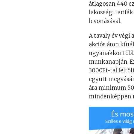
átlagosan 440 ez
lakossági tarifák
levonásával.
A tavaly év végi
akciós áron kínál
ugyanakkor több 
munkanapján. Ez
3000Ft-tal feltö
együtt megvásáro
ára minimum 5000
mindenképpen me