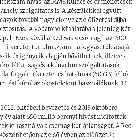
 kékszám hívás, az MMS küldés és díjmenetesen
 tárhely szolgáltatás is. A készülékkel együtt
magok további nagy előnye az előfizetési díjba
biztosítás. A Vodafone kínálatában jelenleg két
pel. Ezek közül a Red Basic csomag havi 500
mi keretet tartalmaz, amit a fogyasztók a saját
aik és igényeik alapján bővíthetnek, illetve a
a korlátlanság és a kényelmi szolgáltatások
adatforgalmi keretet és hatalmas (50 GB) felhő
acitást kínál az okostelefont használóknak, 13
 2012. októberi bevezetés és 2013 októbere
y év alatt 650 millió percnyi hívást indítottak,
ek kihasználva a csomag korlátlanságát. A Red
köszönhetően az első évben az előfizetők