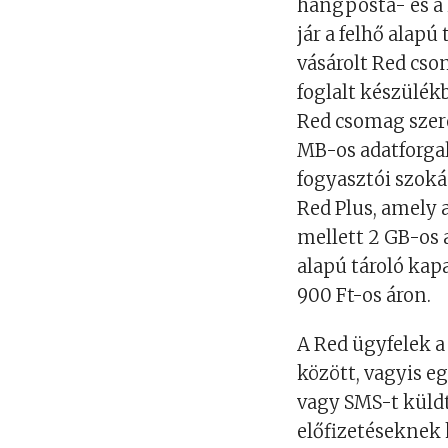
hangposta- és a
jár a felhő alapú
vásárolt Red cso
foglalt készülék
Red csomag szere
MB-os adatforgal
fogyasztói szokás
Red Plus, amely 
mellett 2 GB-os 
alapú tároló kap
900 Ft-os áron.
A Red ügyfelek a
között, vagyis eg
vagy SMS-t küldt
előfizetéseknek 