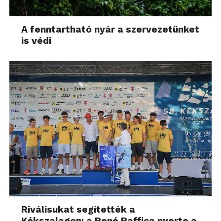
A fenntartható nyár a szervezetünket
is védi
Riválisukat segítették a
Kékszalagon: a René Raffica nyerte a