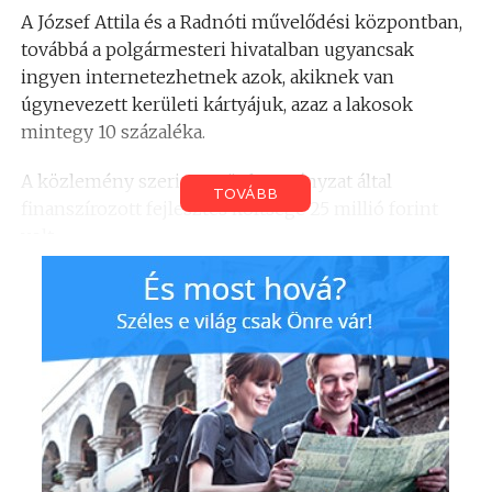
A József Attila és a Radnóti művelődési központban,
továbbá a polgármesteri hivatalban ugyancsak
ingyen internetezhetnek azok, akiknek van
úgynevezett kerületi kártyájuk, azaz a lakosok
mintegy 10 százaléka.
A közlemény szerint az önkormányzat által
TOVÁBB
finanszírozott fejlesztés költsége 25 millió forint
volt.