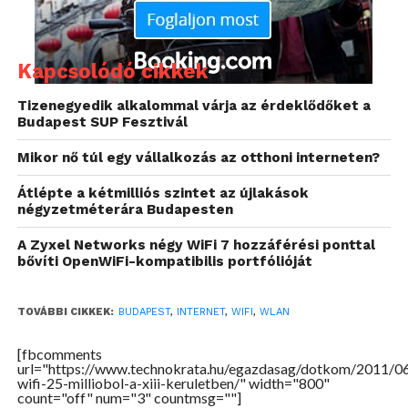
Kapcsolódó cikkek
Tizenegyedik alkalommal várja az érdeklődőket a
Budapest SUP Fesztivál
Mikor nő túl egy vállalkozás az otthoni interneten?
Átlépte a kétmilliós szintet az újlakások
négyzetméterára Budapesten
A Zyxel Networks négy WiFi 7 hozzáférési ponttal
bővíti OpenWiFi-kompatibilis portfólióját
TOVÁBBI CIKKEK:
BUDAPEST
,
INTERNET
,
WIFI
,
WLAN
[fbcomments
url="https://www.technokrata.hu/egazdasag/dotkom/2011/06
wifi-25-milliobol-a-xiii-keruletben/" width="800"
count="off" num="3" countmsg=""]