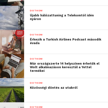
DOTKOM
Újabb hálózattuning a Telekomtól idén
nyáron
DOTKOM
Érkezik a Turkish Airlines Podcast második
évada
DOTKOM
Már országszerte 14 helyszínen érhetők el
Wolt alkalmazáson keresztül a Yettel
termékei
DOTKOM
Közösségi döntés az utakról
DOTKOM