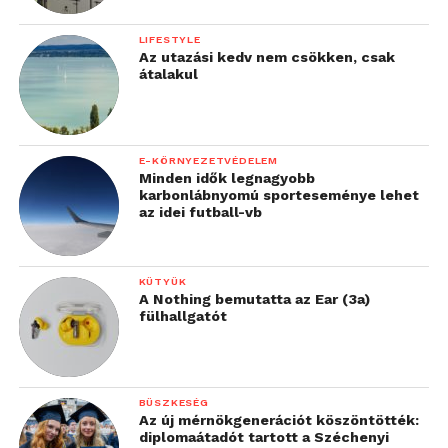
LIFESTYLE
Az utazási kedv nem csökken, csak
átalakul
E-KÖRNYEZETVÉDELEM
Minden idők legnagyobb
karbonlábnyomú sporteseménye lehet
az idei futball-vb
KÜTYÜK
A Nothing bemutatta az Ear (3a)
fülhallgatót
BÜSZKESÉG
Az új mérnökgenerációt köszöntötték:
diplomaátadót tartott a Széchenyi