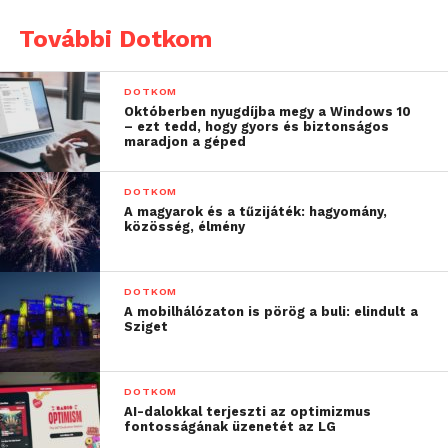
További Dotkom
DOTKOM
Októberben nyugdíjba megy a Windows 10
– ezt tedd, hogy gyors és biztonságos
maradjon a géped
DOTKOM
A magyarok és a tűzijáték: hagyomány,
közösség, élmény
DOTKOM
A mobilhálózaton is pörög a buli: elindult a
Sziget
DOTKOM
AI-dalokkal terjeszti az optimizmus
fontosságának üzenetét az LG