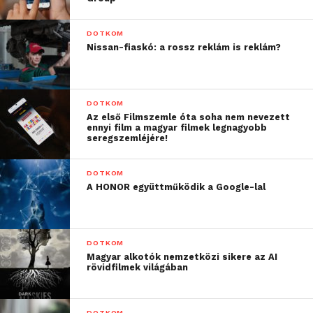
DOTKOM
Nissan-fiaskó: a rossz reklám is reklám?
DOTKOM
Az első Filmszemle óta soha nem nevezett
ennyi film a magyar filmek legnagyobb
seregszemléjére!
DOTKOM
A HONOR együttműködik a Google-lal
DOTKOM
Magyar alkotók nemzetközi sikere az AI
rövidfilmek világában
DOTKOM