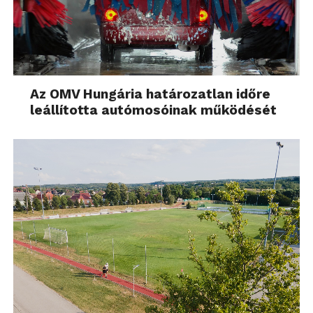
Az OMV Hungária határozatlan időre
leállította autómosóinak működését