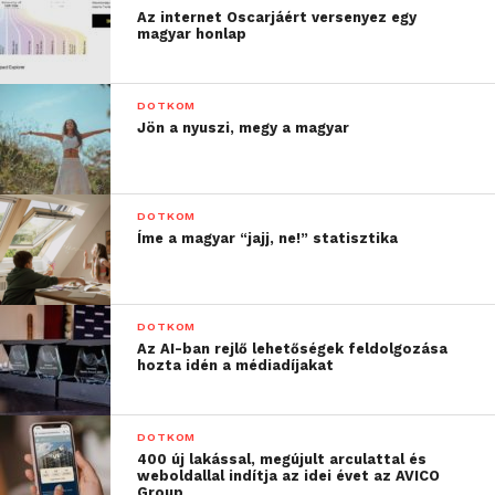
Az internet Oscarjáért versenyez egy
magyar honlap
DOTKOM
Jön a nyuszi, megy a magyar
DOTKOM
Íme a magyar “jajj, ne!” statisztika
DOTKOM
Az AI-ban rejlő lehetőségek feldolgozása
hozta idén a médiadíjakat
DOTKOM
400 új lakással, megújult arculattal és
weboldallal indítja az idei évet az AVICO
Group