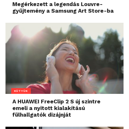
Megérkezett a legendás Louvre-
gyűjtemény a Samsung Art Store-ba
KÜTYÜK
A HUAWEI FreeClip 2 S új szintre
emeli a nyitott kialakítású
fülhallgatók dizájnját