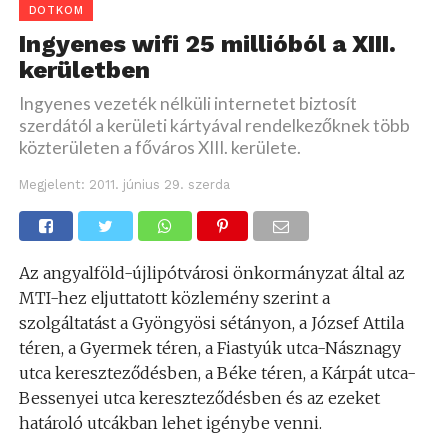
DOTKOM
Ingyenes wifi 25 millióból a XIII.
kerületben
Ingyenes vezeték nélküli internetet biztosít
szerdától a kerületi kártyával rendelkezőknek több
közterületen a főváros XIII. kerülete.
Megjelent:
2011. június 29. szerda
Az angyalföld-újlipótvárosi önkormányzat által az
MTI-hez eljuttatott közlemény szerint a
szolgáltatást a Gyöngyösi sétányon, a József Attila
téren, a Gyermek téren, a Fiastyúk utca-Násznagy
utca kereszteződésben, a Béke téren, a Kárpát utca-
Bessenyei utca kereszteződésben és az ezeket
határoló utcákban lehet igénybe venni.