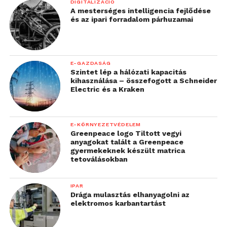
DIGITALIZÁCIÓ
A mesterséges intelligencia fejlődése
és az ipari forradalom párhuzamai
E-GAZDASÁG
Szintet lép a hálózati kapacitás
kihasználása – összefogott a Schneider
Electric és a Kraken
E-KÖRNYEZETVÉDELEM
Greenpeace logo Tiltott vegyi
anyagokat talált a Greenpeace
gyermekeknek készült matrica
tetoválásokban
IPAR
Drága mulasztás elhanyagolni az
elektromos karbantartást