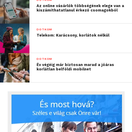
Az online vásárlók többségének elege van a
kiszámíthatatlanul érkező csomagokból
DOTKOM
Telekom: Karácsony, korlátok nélkül
DOTKOM
Év végéig már biztosan marad a jóáras
korlátlan belföldi mobilnet