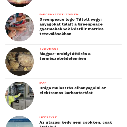
E-KÖRNYEZETVÉDELEM
Greenpeace logo Tiltott vegyi
anyagokat talált a Greenpeace
gyermekeknek készült matrica
tetoválásokban
TUDOMÁNY
Magyar–erdélyi áttörés a
természetvédelemben
IPAR
Drága mulasztás elhanyagolni az
elektromos karbantartást
LIFESTYLE
Az utazási kedv nem csökken, csak