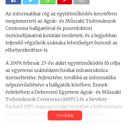
Az informatikai cég az együttműködés keretében
megismerteti az Agrár- és Műszaki Tudományok
Centruma hallgatóival és posztdoktori
ösztöndíjasaival kutatási területeit, és a legjobban
teljesítő végzősök számára lehetőséget biztosít az
elhelyezkedésre is.
A 2009. február 27-én aláírt együttműködés fő célja
az egyetemi számítástechnikai infrastruktúra
üzemeltetése, fejlesztése, továbbá az informatika
népszerűsítésére a hallgatók körében. Ennek
érdekében a Debreceni Egyetem Agrár- és Műszaki
Tudományok Centruma (AMTC) és a Hewlett-
Packard (HP) magyarországi vezetése a kölcsönösen
elfogadott együttműködési irányok mentén a
TOVÁBB
későbbiek során további egyezményeket is tervez.