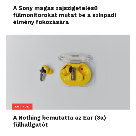
A Sony magas zajszigetelésű
fülmonitorokat mutat be a színpadi
élmény fokozására
KÜTYÜK
A Nothing bemutatta az Ear (3a)
fülhallgatót