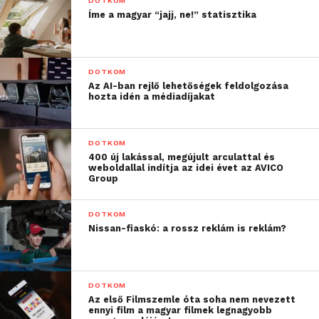
DOTKOM
Íme a magyar “jajj, ne!” statisztika
DOTKOM
Az AI-ban rejlő lehetőségek feldolgozása
hozta idén a médiadíjakat
DOTKOM
400 új lakással, megújult arculattal és
weboldallal indítja az idei évet az AVICO
Group
DOTKOM
Nissan-fiaskó: a rossz reklám is reklám?
DOTKOM
Az első Filmszemle óta soha nem nevezett
ennyi film a magyar filmek legnagyobb