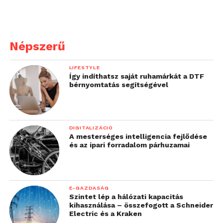
Népszerű
LIFESTYLE
Így indíthatsz saját ruhamárkát a DTF
bérnyomtatás segítségével
DIGITALIZÁCIÓ
A mesterséges intelligencia fejlődése
és az ipari forradalom párhuzamai
E-GAZDASÁG
Szintet lép a hálózati kapacitás
kihasználása – összefogott a Schneider
Electric és a Kraken