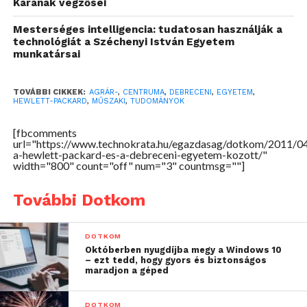
Karának végzősei
korszerű számítástechnikához, mindennapjaik
szerves részeként kell tekinteniük az informatikára.
Mesterséges intelligencia: tudatosan használják a
A Debreceni Egyetem Agrár- és Műszaki
technológiát a Széchenyi István Egyetem
munkatársai
Tudományok Centruma és a HP megállapodása
megbízható magas színvonalú hozzáférést biztosítja
az eszközökhöz, elősegítve ezáltal a hatékony
TOVÁBBI CIKKEK:
AGRÁR-
,
CENTRUMA
,
DEBRECENI
,
EGYETEM
,
HEWLETT-PACKARD
,
MŰSZAKI
,
TUDOMÁNYOK
felkészülés a munkavállalásra” – hangsúlyozza Dr.
Nagy János, a DE AMTC elnöke.
[fbcomments
url="https://www.technokrata.hu/egazdasag/dotkom/2011/0
a-hewlett-packard-es-a-debreceni-egyetem-kozott/"
width="800" count="off" num="3" countmsg=""]
További Dotkom
DOTKOM
Októberben nyugdíjba megy a Windows 10
– ezt tedd, hogy gyors és biztonságos
maradjon a géped
DOTKOM