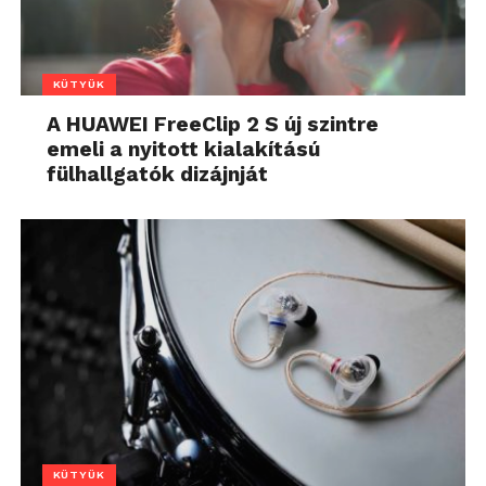
KÜTYÜK
A HUAWEI FreeClip 2 S új szintre
emeli a nyitott kialakítású
fülhallgatók dizájnját
KÜTYÜK