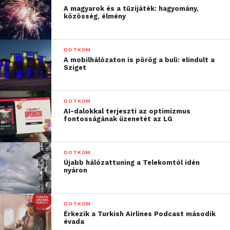
A magyarok és a tűzijáték: hagyomány,
közösség, élmény
DOTKOM
A mobilhálózaton is pörög a buli: elindult a
Sziget
DOTKOM
AI-dalokkal terjeszti az optimizmus
fontosságának üzenetét az LG
DOTKOM
Újabb hálózattuning a Telekomtól idén
nyáron
DOTKOM
Érkezik a Turkish Airlines Podcast második
évada