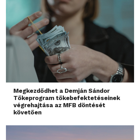
Megkezdődhet a Demján Sándor
Tőkeprogram tőkebefektetéseinek
végrehajtása az MFB döntését
követően