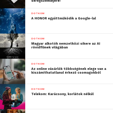
seregszemléjére!
DOTKOM
A HONOR együttműködik a Google-lal
DOTKOM
Magyar alkotók nemzetközi sikere az AI
rövidfilmek világában
DOTKOM
Az online vásárlók többségének elege van a
kiszámíthatatlanul érkező csomagokból
DOTKOM
Telekom: Karácsony, korlátok nélkül