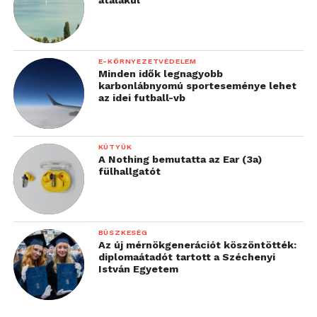
átalakul
E-KÖRNYEZETVÉDELEM
Minden idők legnagyobb
karbonlábnyomú sporteseménye lehet
az idei futball-vb
KÜTYÜK
A Nothing bemutatta az Ear (3a)
fülhallgatót
BÜSZKESÉG
Az új mérnökgenerációt köszöntötték:
diplomaátadót tartott a Széchenyi
István Egyetem