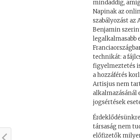
mindaddig, amíg 
Napinak az onli
szabályozást az A
Benjamin szerin
legalkalmasabb e
Franciaországban
technikát: a fáj
figyelmeztetés i
a hozzáférés kor
Artisjus nem tar
alkalmazásánál e
jogsértések eset
Érdeklődésünkre
társaság nem tud
előfizetők milye