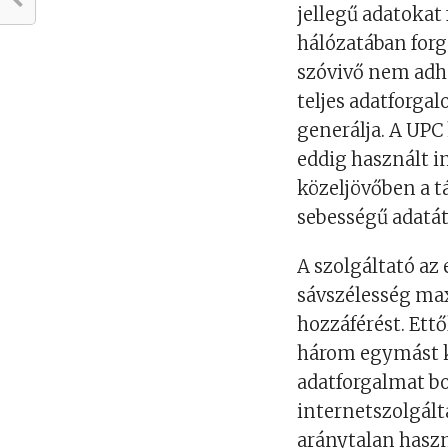
jellegű adatokat
hálózatában for
szóvivő nem adha
teljes adatforga
generálja. A UPC
eddig használt 
közeljövőben a t
sebességű adatátv
A szolgáltató az
sávszélesség ma
hozzáférést. Ett
három egymást k
adatforgalmat bo
internetszolgálta
aránytalan haszná