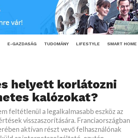
es kalózokat?
SHARE
TWEET
E-GAZDASÁG
TUDOMÁNY
LIFESTYLE
SMART HOME
s helyett korlátozni
netes kalózokat?
m feltétlenül a legalkalmasabb eszköz az
értések visszaszorítására. Franciaországban
serében aktívan részt vevő felhasználónak