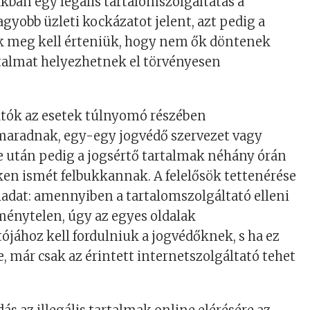
akban egy legális tartalomszolgáltatás a
agyobb üzleti kockázatot jelent, azt pedig a
k meg kell érteniük, hogy nem ők döntenek
rtalmat helyezhetnek el törvényesen
atók az esetek túlnyomó részében
aradnak, egy-egy jogvédő szervezet vagy
e után pedig a jogsértő tartalmak néhány órán
eken ismét felbukkannak. A felelősök tettenérése
adat: amennyiben a tartalomszolgáltató elleni
ménytelen, úgy az egyes oldalak
tójához kell fordulniuk a jogvédőknek, s ha ez
e, már csak az érintett internetszolgáltató tehet