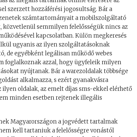
s az illegális tartalmak online elérésére az
el szerzett hozzáférési jogosultság. Bár a
zenetek számtartományait a mobilszolgáltató
k, közvetlenül semmilyen felelősségük nincs az
ak működésével kapcsolatban. Külön megkeresés
élkül ugyanis az ilyen szolgáltatásoknak
ító, de egyébként legálisan működő webes
m foglalkoznak azzal, hogy ügyfeleik milyen
tásokat nyújtanak. Bár a warezoldalak többsége
egoldást alkalmazza, s ezért gyanakvásra
 ilyen oldalak, az emelt díjas sms-ekkel elérhető
em minden esetben rejtenek illegális
nek Magyarországon a jogvédett tartalmak
 nem kell tartaniuk a felelősségre vonástól