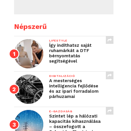
Népszerű
LIFESTYLE
Így indíthatsz saját
ruhamárkát a DTF
bérnyomtatás
segítségével
DIGITALIZÁCIÓ
A mesterséges
intelligencia fejlődése
és az ipari forradalom
párhuzamai
E-GAZDASÁG
Szintet lép a hálózati
kapacitás kihasználása
– összefogott a