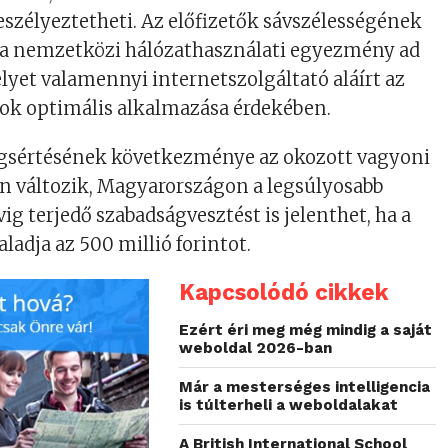
eszélyeztetheti. Az előfizetők sávszélességének
z a nemzetközi hálózathasználati egyezmény ad
lyet valamennyi internetszolgáltató aláírt az
sok optimális alkalmazása érdekében.
egsértésének következménye az okozott vagyoni
n változik, Magyarországon a legsúlyosabb
ig terjedő szabadságvesztést is jelenthet, ha a
ladja az 500 millió forintot.
Kapcsolódó cikkek
Ezért éri meg még mindig a saját
weboldal 2026-ban
Már a mesterséges intelligencia
is túlterheli a weboldalakat
A British International School