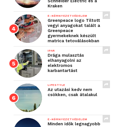
Schneider Electric és a
Kraken
E-KÖRNYEZETVÉDELEM
Greenpeace logo Tiltott
vegyi anyagokat talált a
Greenpeace
gyermekeknek készült
matrica tetoválásokban
IPAR
Drága mulasztás
elhanyagolni az
elektromos
karbantartást
LIFESTYLE
Az utazási kedv nem
csökken, csak átalakul
E-KÖRNYEZETVÉDELEM
Minden idők legnagyobb