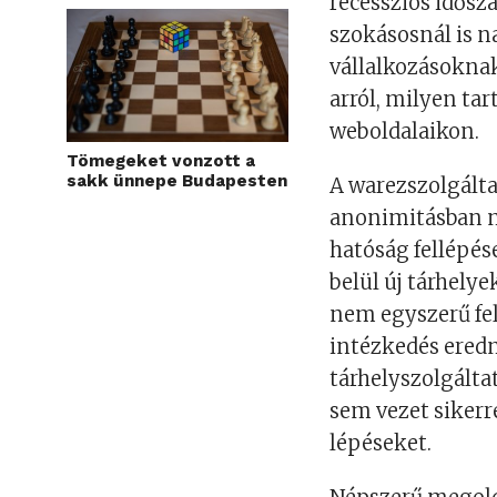
recessziós idősz
szokásosnál is n
vállalkozásokna
arról, milyen ta
weboldalaikon.
Tömegeket vonzott a
sakk ünnepe Budapesten
A warezszolgált
anonimitásban m
hatóság fellépés
belül új tárhely
nem egyszerű fel
intézkedés ered
tárhelyszolgálta
sem vezet sikerr
lépéseket.