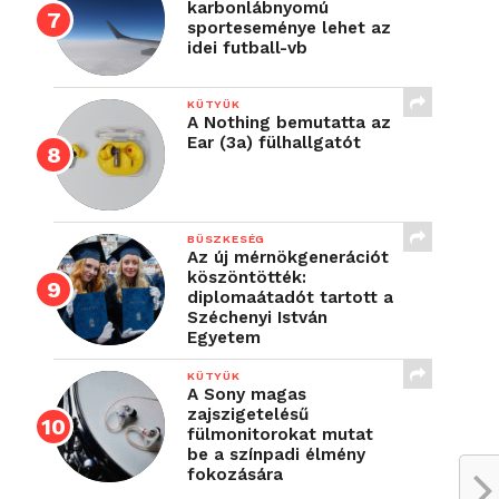
karbonlábnyomú
sporteseménye lehet az
idei futball-vb
KÜTYÜK
A Nothing bemutatta az
Ear (3a) fülhallgatót
BÜSZKESÉG
Az új mérnökgenerációt
köszöntötték:
diplomaátadót tartott a
Széchenyi István
Egyetem
KÜTYÜK
A Sony magas
zajszigetelésű
fülmonitorokat mutat
be a színpadi élmény
fokozására