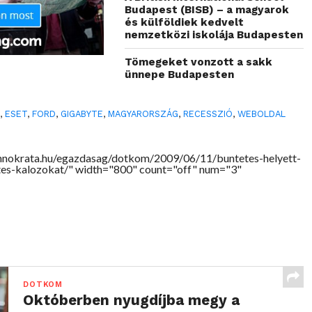
Budapest (BISB) – a magyarok
és külföldiek kedvelt
nemzetközi iskolája Budapesten
Tömegeket vonzott a sakk
ünnepe Budapesten
L
,
ESET
,
FORD
,
GIGABYTE
,
MAGYARORSZÁG
,
RECESSZIÓ
,
WEBOLDAL
chnokrata.hu/egazdasag/dotkom/2009/06/11/buntetes-helyett-
tes-kalozokat/" width="800" count="off" num="3"
DOTKOM
Októberben nyugdíjba megy a