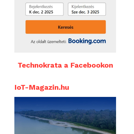
Technokrata a Facebookon
IoT-Magazin.hu