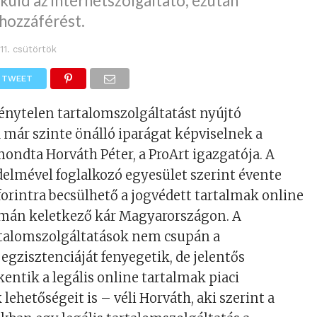
küld az internetszolgáltató, ezután
 hozzáférést.
11. csütörtök
TWEET
rvénytelen tartalomszolgáltatást nyújtó
már szinte önálló iparágat képviselnek a
ndta Horváth Péter, a ProArt igazgatója. A
delmével foglalkozó egyesület szerint évente
 forintra becsülhető a jogvédett tartalmak online
mán keletkező kár Magyarországon. A
rtalomszolgáltatások nem csupán a
egzisztenciáját fenyegetik, de jelentős
ntik a legális online tartalmak piaci
ehetőségeit is – véli Horváth, aki szerint a