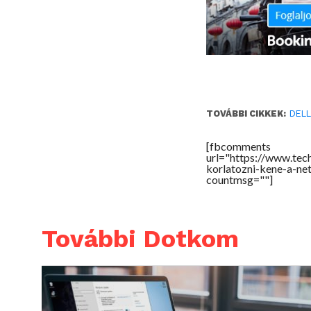
TOVÁBBI CIKKEK:
DEL
[fbcomments
url="https://www.te
korlatozni-kene-a-ne
countmsg=""]
További Dotkom