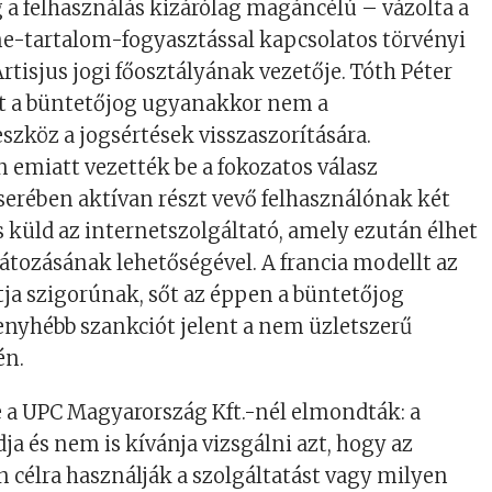
a felhasználás kizárólag magáncélú – vázolta a
ne-tartalom-fogyasztással kapcsolatos törvényi
rtisjus jogi főosztályának vezetője. Tóth Péter
t a büntetőjog ugyanakkor nem a
szköz a jogsértések visszaszorítására.
 emiatt vezették be a fokozatos válasz
lcserében aktívan részt vevő felhasználónak két
s küld az internetszolgáltató, amely ezután élhet
látozásának lehetőségével. A francia modellt az
tja szigorúnak, sőt az éppen a büntetőjog
nyhébb szankciót jelent a nem üzletszerű
én.
 a UPC Magyarország Kft.-nél elmondták: a
ja és nem is kívánja vizsgálni azt, hogy az
n célra használják a szolgáltatást vagy milyen