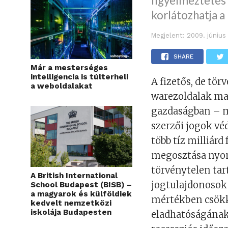
figyelmeztetés 
korlátozhatja a
Megjelent:
2009. június 
SHARE
Már a mesterséges
intelligencia is túlterheli
A fizetős, de tö
a weboldalakat
warezoldalak ma 
gazdaságban – mo
szerzői jogok vé
több tíz milliárd
megosztása nyo
törvénytelen ta
A British International
jogtulajdonosok 
School Budapest (BISB) –
a magyarok és külföldiek
mértékben csökke
kedvelt nemzetközi
iskolája Budapesten
eladhatóságának l