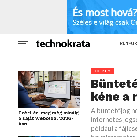
Büntetés helyett korlátozni kéne a net
KÜTYÜK
DOTKOM
Bünteté
kéne a 
A büntetőjog ne
Ezért éri meg még mindig
internetes jogs
a saját weboldal 2026-
ban
például a fájlc