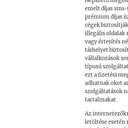
Népszerű megoldá
emelt díjas sms-s
prémium díjas ü
cégek biztosítjá
illegális oldal
vagy értesítés n
tárhelyet biztos
vállalkozások se
típusú szolgálta
ezt a fizetési m
adhatnak okot az
szolgáltatások n
tartalmakat.
Az internetezők
letöltése esetén