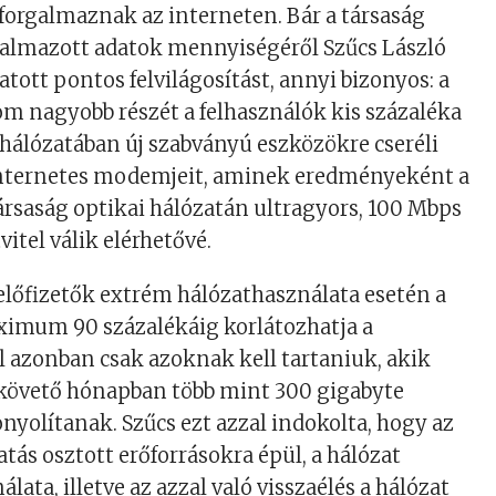
 forgalmaznak az interneten. Bár a társaság
galmazott adatok mennyiségéről Szűcs László
tott pontos felvilágosítást, annyi bizonyos: a
lom nagyobb részét a felhasználók kis százaléka
 hálózatában új szabványú eszközökre cseréli
internetes modemjeit, aminek eredményeként a
ársaság optikai hálózatán ultragyors, 100 Mbps
itel válik elérhetővé.
 előfizetők extrém hálózathasználata esetén a
ximum 90 százalékáig korlátozhatja a
ől azonban csak azoknak kell tartaniuk, akik
övető hónapban több mint 300 gigabyte
nyolítanak. Szűcs ezt azzal indokolta, hogy az
tás osztott erőforrásokra épül, a hálózat
lata, illetve az azzal való visszaélés a hálózat