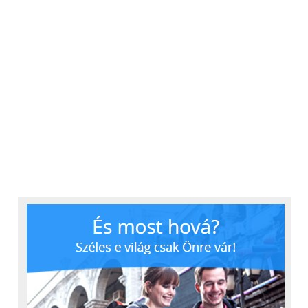
idegennyelvek izgalmas birodalmába is, miközben
kreativitásukat és készségeiket is kibontakoztatják.
A gyerekek személyre szabott támogatásban
részesülnek, amely elősegíti egyéni, társas és fizikai
fejlődésüket, miközben erősíti önbizalmukat és
ösztönzi felfedező kedvüket.
Az iskola az Angol Nemzeti Tanterv mentén tanítja a
diákokat, amely minden tanuló számára
elengedhetetlen alapvető ismereteket és
készségeket fejleszt. Az angol nyelv, a matematika és
a természettudományok oktatása mellett a fiatalok
személyes, szociális és érzelmi fejlődésére is
hangsúlyt fektetnek. Az osztálytermen túl a diákok
élményszerű programokon – kirándulásokon,
zeneórákon és kulturális események során
fedezhetik fel a világot. A nemzetközi általános
iskolai tanárok elkötelezetten kísérik a gyerekeket