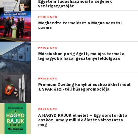
Egyetem tudáshasznosító cégének
világszinten is kimagasló dráma- és zenei
vezérigazgatóját
tevékenységek, valamint globális expedíciók,
FRISSINFO
közösségi projektek és vezetői képességek
Megkezdte termelését a Magna vecsési
fejlesztése. Több mint 100 tanórán kívüli szakkör
üzeme
közül lehet választani – a focitól a funk zenekarig, a
Warhammer-től a világnyelvekig. Bármilyen
FRISSINFO
programban vesznek részt a diákok, az intézmény
Márciusban porig égett, ma újra termel a
biztonságot és támogatást nyújt, valamint aktívan
legnagyobb hazai gesztenyefeldolgozó
bevonja őket az iskolai élet vérkeringésébe.
FRISSINFO
„Élénk és befogadó
Prémium Zwilling konyhai eszközökkel indul
a SPAR őszi-téli hűségpromóciója
iskolai közegként
büszkén őrizzük
FRISSINFO
kiemelkedő hírnevünket,
A HAGYD RÁJUK elmélet – Egy sorsfordító
eszköz, amely milliók életét változtatta
amelyet a brit és a
meg
nemzetközi oktatási