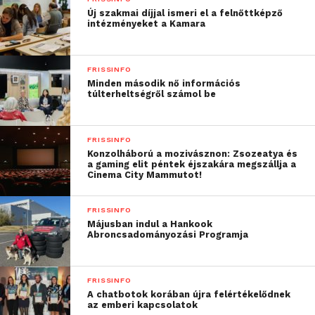
kiterjedő tanulási módszertana nemcsak a tudást
Új szakmai díjjal ismeri el a felnőttképző
adja át, hanem fejlődést elősegítő teret is kínál, ahol a
intézményeket a Kamara
diákok szárnyalhatnak, és kivételes eredményeket
érhetnek el.
FRISSINFO
Minden második nő információs
túlterheltségről számol be
FRISSINFO
Konzolháború a mozivásznon: Zsozeatya és
a gaming elit péntek éjszakára megszállja a
Cinema City Mammutot!
FRISSINFO
Májusban indul a Hankook
Abroncsadományozási Programja
FRISSINFO
A kampusz – egy
A chatbotok korában újra felértékelődnek
az emberi kapcsolatok