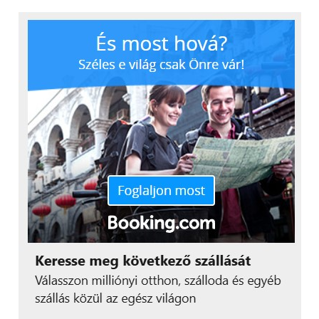
programok magas
színvonalú kínálatával
vívtunk ki”
–
mondta Chris Russell, a BISB megbízott
igazgatója
.
Akadémiai kiválóság
A BISB 2025-ös IBDP osztálya 98%-os sikeres
vizsgaarányt ért el, 34,4-es átlagpontszámmal, ami
messze meghaladta a globális átlagot. A végzősök
első választásuknak megfelelő egyetemre kerültek
be, többek között felvételt nyertek a Cambridge-i
egyetemre, a London School of Economics-ba (LSE),
Warwickbe, az Imperialba és a University College
London-ba (UCL). A 2025-ös IBDP-os diákok