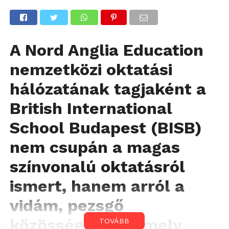
A Nord Anglia Education
nemzetközi oktatási
hálózatának tagjaként a
British International
School Budapest (BISB)
nem csupán a magas
színvonalú oktatásról
ismert, hanem arról a
vidám, pezsgő
közösségről is, amely
TOVÁBB