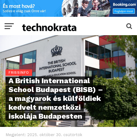
FRISSINFO
A British International
School Budapest (BISB) –
a magyarok és külföldiek
kedvelt nemzetközi
iskolája Budapesten
Megjelent:
2025. október 30. csütörtök