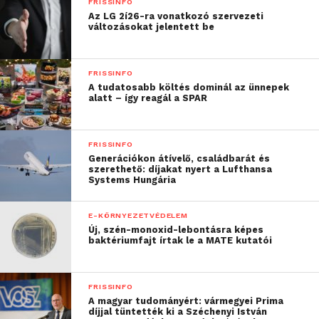
FRISSINFO
és kreativitásukat is kibontakoztathatják. A színház
Az LG 2í26-ra vonatkozó szervezeti
változásokat jelentett be
falai között a reflektorfényben kiteljesedhetnek,
miközben a műfüves pályákon, sportpályákon és
edzőtermekben szabadjára engedhetik energiájukat.
FRISSINFO
A fiatalok élvezhetik a nyugodt, természetközeli
A tudatosabb költés dominál az ünnepek
alatt – így reagál a SPAR
tereket – a biokerttől az erdei iskoláig –, amelyek
már kisgyermekkoruktól kezdve támogatják
érzelmi harmóniájukat és fizikai jólétüket.
FRISSINFO
Generációkon átívelő, családbarát és
Rendkívüli élmények: minden
szerethető: díjakat nyert a Lufthansa
Systems Hungária
napból a maximumot hozzák ki
E-KÖRNYEZETVÉDELEM
A BISB páratlan és sokszínű lehetőségeivel olyan
Új, szén-monoxid-lebontásra képes
környezetet kínál, ahol a diákok dinamikus
baktériumfajt írtak le a MATE kutatói
gondolkodókká, kreatív alkotókká, és a világra
inspiráló hatást gyakorló személyiségekké
FRISSINFO
formálódhatnak. Ezek közé tartoznak a Juilliard
A magyar tudományért: vármegyei Prima
School-lal együttműködésben megvalósuló,
díjjal tüntették ki a Széchenyi István