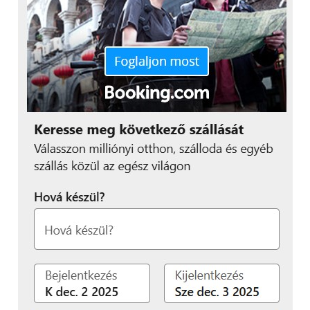
tanulmányi fejlődésük útján.
A brit nemzeti tantervben jártas, kiemelkedően
képzett tanárok arra inspirálják a diákokat, hogy
túlszárnyalják saját elképzeléseiket, és mindig a
legjobb teljesítményre törekedjenek.
Az iskola óvodai programjában (3–5 évesek) és
általános iskolai képzésében (5–11 évesek) még
korlátozott számban elérhetők a szabad helyek. A
BISB-be való jelentkezéshez az admissions@bisb.hu
címen várják az érdeklődőket.
További friss híreket talál a
Technokrata
főoldalán!
Csatlakozzon hozzánk a
Facebookon
is!