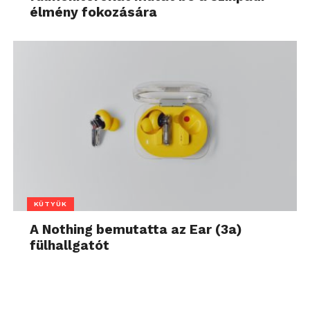
élmény fokozására
KÜTYÜK
A Nothing bemutatta az Ear (3a)
fülhallgatót