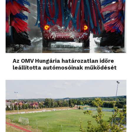
Az OMV Hungária határozatlan időre
leállította autómosóinak működését