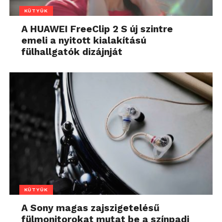
KÜTYÜK
A HUAWEI FreeClip 2 S új szintre
emeli a nyitott kialakítású
fülhallgatók dizájnját
KÜTYÜK
A Sony magas zajszigetelésű
fülmonitorokat mutat be a színpadi