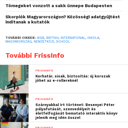
iránt páratlan eredményeket biztosít, amelyek révén
Tömegeket vonzott a sakk ünnepe Budapesten
diákjai világszerte az általuk elsőként választott
egyetemekre jutnak be.
Skorpiók Magyarországon? Közösségi adatgyűjtést
indítanak a kutatók
A BISB számára minden tanuló sikere kiemelt
fontosságú. Az oktatási intézmény egyike azon
TOVÁBBI CIKKEK:
BISB
,
BRITISH
,
INTERNATIONAL
,
ISKOLA
,
MAGYARORSZÁG
,
NEMZETKÖZI
,
SCHOOL
kevés brit nemzetközi iskoláknak Budapesten,
amely az Angol Nemzeti Tantervtől (English
További FrissInfo
National Curriculum) egészen a Nemzetközi
Érettségi Bizonyítvány Programig (International
FRISSINFO
Baccalaureate Diploma Programme, IBDP) kínál
Korhatár, sisak, biztosítás: új korszak
átfogó tanulmányi utat. Ez lehetővé teszi, hogy a
jöhet az e-rollereknél
diákok élvezzék a brit oktatás kiemelkedő
színvonalának előnyeit, miközben egyedülálló
FRISSINFO
tanulási lehetőségekhez jutnak hozzá. Az UNICEF-
Szárnyakkal írt történet: Besenyei Péter
fel, az MIT-vel, a New York-i Juilliard School-lal és az
pályafutását, szenvedélyeit és
életfelfogását bemutató interaktív könyv
IMG Academy-vel való együttműködések teljes
jelenik meg idén ősszel
körűen támogatják a fejlődésüket. A BISB mindenre
FRISSINFO