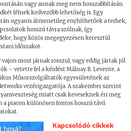
lbontásán vagy annak meg nem hosszabbításán
dkét félnek kedvezőbb lehetőség is. Egy
orán ugyanis átmenetileg enyhíthetőek a terhek,
apcsolatok hosszú távra szólnak, így
eke, hogy közös megegyezésen keresztül
ostani időszakot.
 vajon most járnak rosszul, vagy eddig jártak jól
ók – vetette fel a kérdést Málnay B. Levente, a
ikus Műsorszolgáltatók egyesületének az
Networks vezérigazgatója. A szakember szerint
olyamveszteség miatt csak keveseknek éri meg
n a piacon különösen fontos hosszú távú
atokat.
Kapcsolódó cikkek