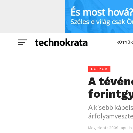
A tévénézőkön csattanhat a forintgyen
KÜTYÜK
DOTKOM
A tévén
forintg
A kisebb kábels
árfolyamveszt
Megjelent:
2009. április