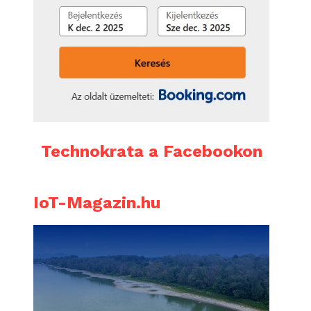
Technokrata a Facebookon
IoT-Magazin.hu