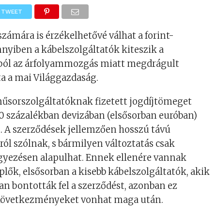
TWEET
számára is érzékelhetővé válhat a forint-
yiben a kábelszolgáltatók kiteszik a
ól az árfolyammozgás miatt megdrágult
ta a mai Világgazdaság.
műsorszolgáltatóknak fizetett jogdíjtömeget
0 százalékban devizában (elsősorban euróban)
. A szerződések jellemzően hosszú távú
l szólnak, s bármilyen változtatás csak
yezésen alapulhat. Ennek ellenére vannak
plők, elsősorban a kisebb kábelszolgáltatók, akik
n bontották fel a szerződést, azonban ez
következményeket vonhat maga után.