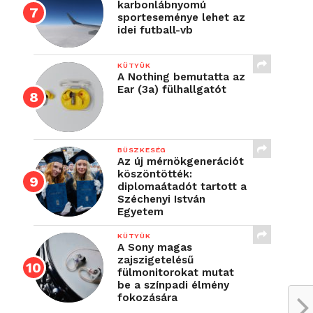
karbonlábnyomú
sporteseménye lehet az
idei futball-vb
KÜTYÜK
A Nothing bemutatta az
Ear (3a) fülhallgatót
BÜSZKESÉG
Az új mérnökgenerációt
köszöntötték:
diplomaátadót tartott a
Széchenyi István
Egyetem
KÜTYÜK
A Sony magas
zajszigetelésű
fülmonitorokat mutat
be a színpadi élmény
fokozására