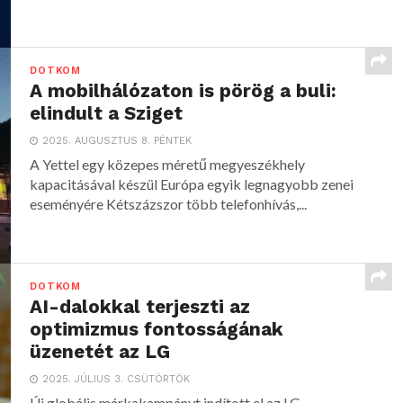
DOTKOM
A mobilhálózaton is pörög a buli:
elindult a Sziget
2025. AUGUSZTUS 8. PÉNTEK
A Yettel egy közepes méretű megyeszékhely
kapacitásával készül Európa egyik legnagyobb zenei
eseményére Kétszázszor több telefonhívás,...
DOTKOM
AI-dalokkal terjeszti az
optimizmus fontosságának
üzenetét az LG
2025. JÚLIUS 3. CSÜTÖRTÖK
Új globális márkakampányt indított el az LG