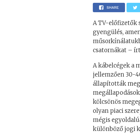
SHARE
A TV-előfizetők 
gyengülés, amenn
műsorkínálatukb
csatornákat – ír
A kábelcégek a 
jellemzően 30-4
állapították meg
megállapodásokró
kölcsönös megeg
olyan piaci szere
mégis egyoldalúa
különböző jogi 