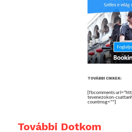
TOVÁBBI CIKKEK:
[fbcomments url="ht
tevenezokon-csattanh
countmsg=""]
További Dotkom