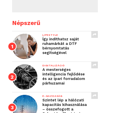
Népszerű
LIFESTYLE
Így indíthatsz saját
ruhamárkát a DTF
bérnyomtatás
segítségével
DIGITALIZÁCIÓ
A mesterséges
intelligencia fejlődése
és az ipari forradalom
párhuzamai
E-GAZDASÁG
Szintet lép a hálózati
kapacitás kihasználása
– összefogott a