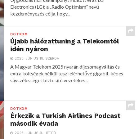
Electronics (LG): a „Radio Optimism” nevű
kezdeményezés célja, hogy...
DOTKOM
Újabb hálózattuning a Telekomtól
idén nyáron
2025. JÚNIUS 18. SZERDA
A Magyar Telekom 2025 nyarán díjcsomagváltás és
extra költségek nélkül teszi elérhetővé gigabit-képes
sávszélességet biztosító vezetékes...
DOTKOM
Érkezik a Turkish Airlines Podcast
második évada
2025. JÚNIUS 9. HÉTFŐ