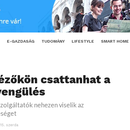
gülés
SHARE
TWEET
E-GAZDASÁG
TUDOMÁNY
LIFESTYLE
SMART HOME
ézőkön csattanhat a
yengülés
zolgáltatók nehezen viselik az
eséget
 15. szerda