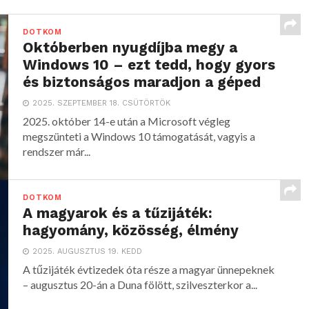
DOTKOM
Októberben nyugdíjba megy a
Windows 10 – ezt tedd, hogy gyors
és biztonságos maradjon a géped
2025. SZEPTEMBER 18. CSÜTÖRTÖK
2025. október 14-e után a Microsoft végleg
megszünteti a Windows 10 támogatását, vagyis a
rendszer már...
DOTKOM
A magyarok és a tűzijáték:
hagyomány, közösség, élmény
2025. AUGUSZTUS 19. KEDD
A tűzijáték évtizedek óta része a magyar ünnepeknek
– augusztus 20-án a Duna fölött, szilveszterkor a...