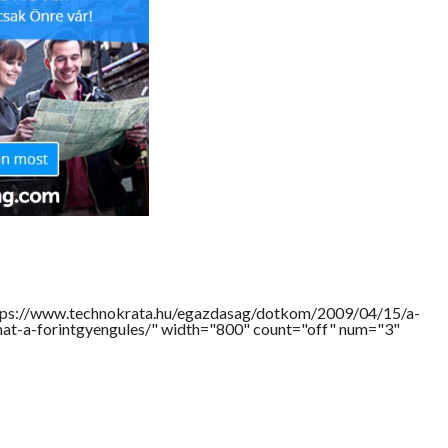
tps://www.technokrata.hu/egazdasag/dotkom/2009/04/15/a-
at-a-forintgyengules/" width="800" count="off" num="3"