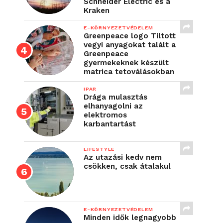
Schneider Electric és a
Kraken
E-KÖRNYEZETVÉDELEM
Greenpeace logo Tiltott
vegyi anyagokat talált a
Greenpeace
gyermekeknek készült
matrica tetoválásokban
IPAR
Drága mulasztás
elhanyagolni az
elektromos
karbantartást
LIFESTYLE
Az utazási kedv nem
csökken, csak átalakul
E-KÖRNYEZETVÉDELEM
Minden idők legnagyobb