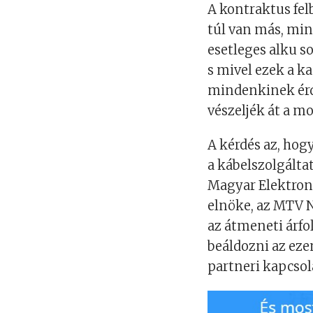
A kontraktus fe
túl van más, min
esetleges alku s
s mivel ezek a k
mindenkinek érd
vészeljék át a m
A kérdés az, hogy
a kábelszolgáltat
Magyar Elektron
elnöke, az MTV 
az átmeneti árf
beáldozni az eze
partneri kapcsol