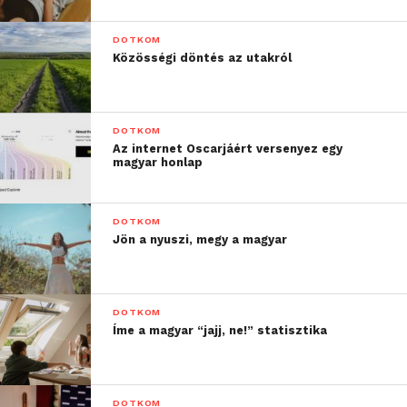
DOTKOM
Közösségi döntés az utakról
DOTKOM
Az internet Oscarjáért versenyez egy
magyar honlap
DOTKOM
Jön a nyuszi, megy a magyar
DOTKOM
Íme a magyar “jajj, ne!” statisztika
DOTKOM