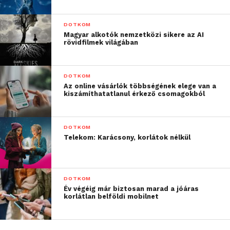
DOTKOM
Magyar alkotók nemzetközi sikere az AI
rövidfilmek világában
DOTKOM
Az online vásárlók többségének elege van a
kiszámíthatatlanul érkező csomagokból
DOTKOM
Telekom: Karácsony, korlátok nélkül
DOTKOM
Év végéig már biztosan marad a jóáras
korlátlan belföldi mobilnet