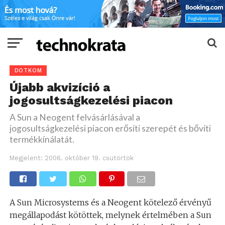
DOTKOM
Újabb akvizíció a
jogosultságkezelési piacon
A Sun a Neogent felvásárlásával a
jogosultságkezelési piacon erősíti szerepét és bővíti
termékkínálatát.
Megjelent:
2006. október 19. csütörtök
A Sun Microsystems és a Neogent kötelező érvényű
megállapodást kötöttek, melynek értelmében a Sun