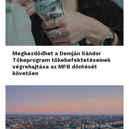
Megkezdődhet a Demján Sándor
Tőkeprogram tőkebefektetéseinek
végrehajtása az MFB döntését
követően