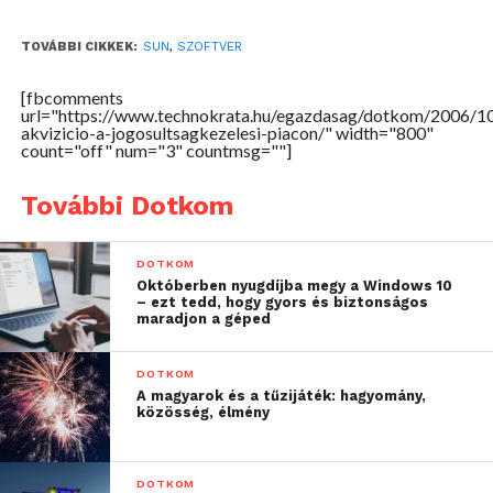
TOVÁBBI CIKKEK:
SUN
,
SZOFTVER
[fbcomments
url="https://www.technokrata.hu/egazdasag/dotkom/2006/1
akvizicio-a-jogosultsagkezelesi-piacon/" width="800"
count="off" num="3" countmsg=""]
További Dotkom
DOTKOM
Októberben nyugdíjba megy a Windows 10
– ezt tedd, hogy gyors és biztonságos
maradjon a géped
DOTKOM
A magyarok és a tűzijáték: hagyomány,
közösség, élmény
DOTKOM