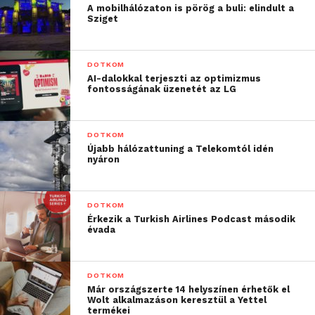
A mobilhálózaton is pörög a buli: elindult a
Sziget
DOTKOM
AI-dalokkal terjeszti az optimizmus
fontosságának üzenetét az LG
DOTKOM
Újabb hálózattuning a Telekomtól idén
nyáron
DOTKOM
Érkezik a Turkish Airlines Podcast második
évada
DOTKOM
Már országszerte 14 helyszínen érhetők el
Wolt alkalmazáson keresztül a Yettel
termékei