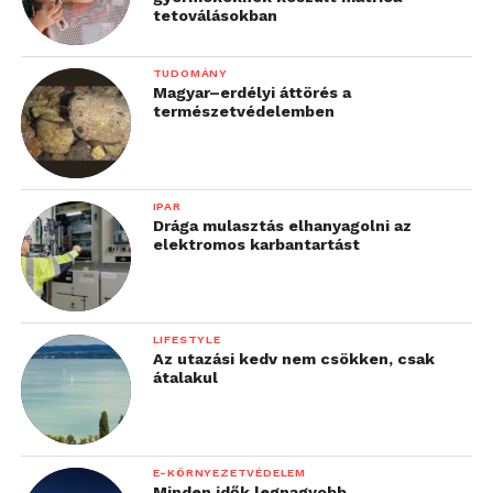
tetoválásokban
TUDOMÁNY
Magyar–erdélyi áttörés a
természetvédelemben
IPAR
Drága mulasztás elhanyagolni az
elektromos karbantartást
LIFESTYLE
Az utazási kedv nem csökken, csak
átalakul
E-KÖRNYEZETVÉDELEM
Minden idők legnagyobb