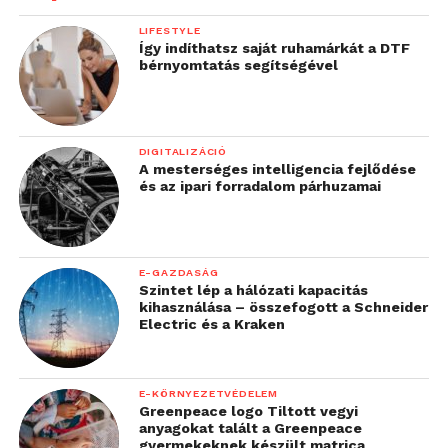
LIFESTYLE
Így indíthatsz saját ruhamárkát a DTF
bérnyomtatás segítségével
DIGITALIZÁCIÓ
A mesterséges intelligencia fejlődése
és az ipari forradalom párhuzamai
E-GAZDASÁG
Szintet lép a hálózati kapacitás
kihasználása – összefogott a Schneider
Electric és a Kraken
E-KÖRNYEZETVÉDELEM
Greenpeace logo Tiltott vegyi
anyagokat talált a Greenpeace
gyermekeknek készült matrica