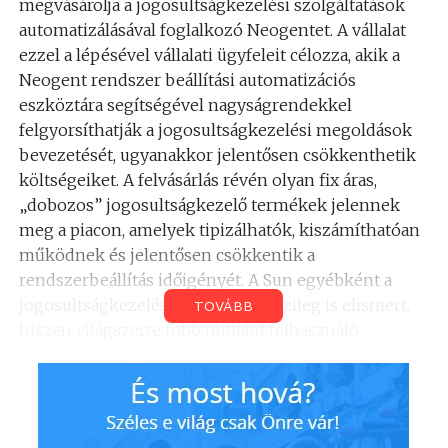
megvásárolja a jogosultságkezelési szolgáltatások
automatizálásával foglalkozó Neogentet. A vállalat
ezzel a lépésével vállalati ügyfeleit célozza, akik a
Neogent rendszer beállítási automatizációs
eszköztára segítségével nagyságrendekkel
felgyorsíthatják a jogosultságkezelési megoldások
bevezetését, ugyanakkor jelentősen csökkenthetik
költségeiket. A felvásárlás révén olyan fix áras,
„dobozos” jogosultságkezelő termékek jelennek
meg a piacon, amelyek tipizálhatók, kiszámíthatóan
működnek és jelentősen csökkentik a
rendszerbeállítás időigényét. A Sun egyébként a
jogosultságkezelésben nemzetközileg is elismert,
TOVÁBB
hiszen világszerte több milliárd felhasználó
jogosultságkezelését látják el a Sun
jogosultságkezelő termékei.
A közelmúltban a Gartner piackutató cég a