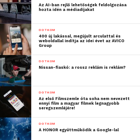
Az AI-ban rejlő lehetőségek feldolgozása
hozta idén a médiadíjakat
DOTKOM
400 új lakással, megújult arculattal és
weboldallal indítja az idei évet az AVICO
Group
DOTKOM
Nissan-fiaskó: a rossz reklám is reklám?
DOTKOM
Az első Filmszemle óta soha nem nevezett
ennyi film a magyar filmek legnagyobb
seregszemléjére!
DOTKOM
A HONOR együttműködik a Google-lal