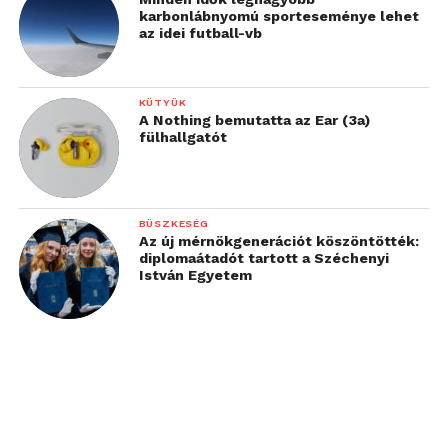
karbonlábnyomú sporteseménye lehet
az idei futball-vb
KÜTYÜK
A Nothing bemutatta az Ear (3a)
fülhallgatót
BÜSZKESÉG
Az új mérnökgenerációt köszöntötték:
diplomaátadót tartott a Széchenyi
István Egyetem