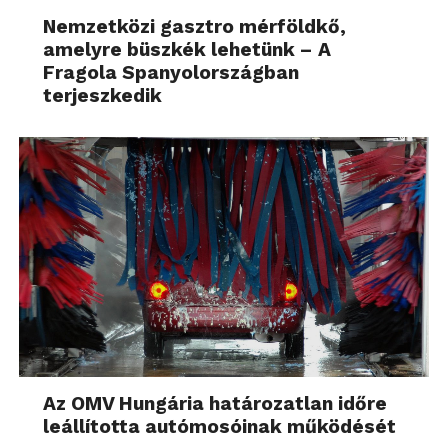
Nemzetközi gasztro mérföldkő,
amelyre büszkék lehetünk – A
Fragola Spanyolországban
terjeszkedik
Az OMV Hungária határozatlan időre
leállította autómosóinak működését