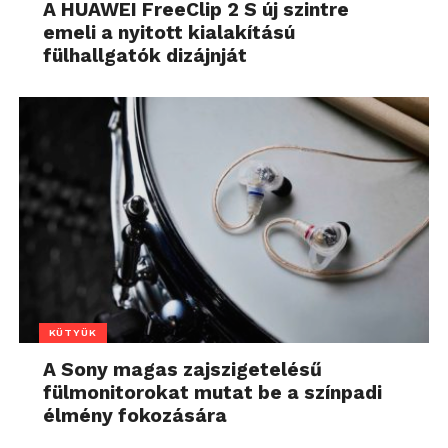
A HUAWEI FreeClip 2 S új szintre
emeli a nyitott kialakítású
fülhallgatók dizájnját
KÜTYÜK
A Sony magas zajszigetelésű
fülmonitorokat mutat be a színpadi
élmény fokozására