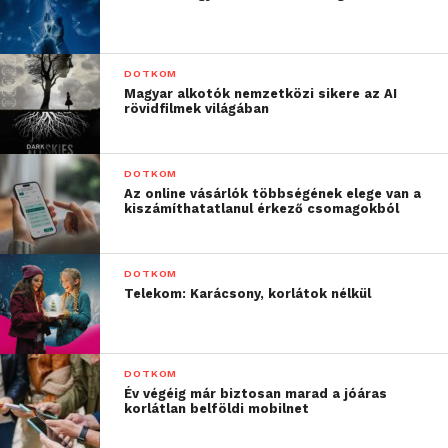
DOTKOM
Magyar alkotók nemzetközi sikere az AI
rövidfilmek világában
DOTKOM
Az online vásárlók többségének elege van a
kiszámíthatatlanul érkező csomagokból
DOTKOM
Telekom: Karácsony, korlátok nélkül
DOTKOM
Év végéig már biztosan marad a jóáras
korlátlan belföldi mobilnet