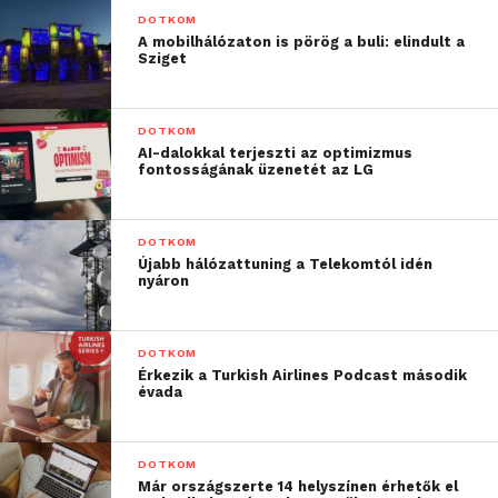
DOTKOM
A mobilhálózaton is pörög a buli: elindult a
Sziget
DOTKOM
AI-dalokkal terjeszti az optimizmus
fontosságának üzenetét az LG
DOTKOM
Újabb hálózattuning a Telekomtól idén
nyáron
DOTKOM
Érkezik a Turkish Airlines Podcast második
évada
DOTKOM
Már országszerte 14 helyszínen érhetők el