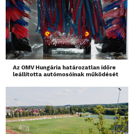
Az OMV Hungária határozatlan időre
leállította autómosóinak működését