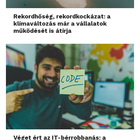
Rekordhőség, rekordkockázat: a
klímaváltozás már a vállalatok
működését is átírja
Véget ért az IT-bérrobbanás: a