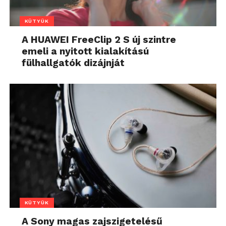
KÜTYÜK
A HUAWEI FreeClip 2 S új szintre
emeli a nyitott kialakítású
fülhallgatók dizájnját
KÜTYÜK
A Sony magas zajszigetelésű