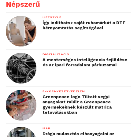
Népszerű
LIFESTYLE
Így indíthatsz saját ruhamárkát a DTF
bérnyomtatás segítségével
DIGITALIZÁCIÓ
A mesterséges intelligencia fejlődése
és az ipari forradalom párhuzamai
E-KÖRNYEZETVÉDELEM
Greenpeace logo Tiltott vegyi
anyagokat talált a Greenpeace
gyermekeknek készült matrica
tetoválásokban
IPAR
Drága mulasztás elhanyagolni az