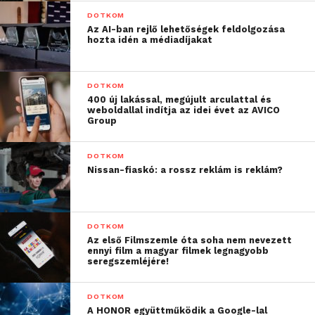
DOTKOM
Az AI-ban rejlő lehetőségek feldolgozása
hozta idén a médiadíjakat
DOTKOM
400 új lakással, megújult arculattal és
weboldallal indítja az idei évet az AVICO
Group
DOTKOM
Nissan-fiaskó: a rossz reklám is reklám?
DOTKOM
Az első Filmszemle óta soha nem nevezett
ennyi film a magyar filmek legnagyobb
seregszemléjére!
DOTKOM
A HONOR együttműködik a Google-lal