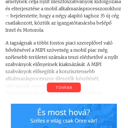
amelynek célja nyílt illesztőszabványok kidolgozása
és elterjesztése a mobil alkalmazásprocesszorokhoz
– bejelentette, hogy a négy alapító taghoz 35 új cég
csatlakozott, köztük az igazgatótanácsba belépő
Intel és Motorola.
A tagságnak a többi fontos piaci szereplővel való
bővítésével a MIPI szövetség a mobil piac még
szélesebb területei számára teszi elérhetővé a nyílt
szabványok előnyeinek kiaknázását. A MIPI
szabványok elősegítik a konzisztensebb
alkalmazásprocesszor-illesztők készítését,
támogatják a mobileszközök
TOVÁBB
újrafelhasználhatóságát és kompatibilitását,
alkalmazásuk eredményeképpen ezek az eszközök
gyorsabban juthatnak el a felhasználókhoz.
A vezeték nélküli technológiák alkalmazásában
úttörő szerepet játszó Motorola és a nyílt