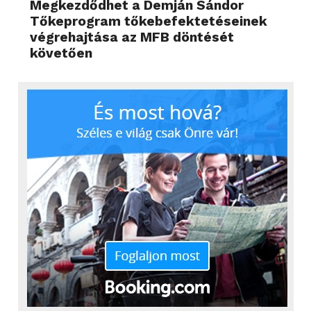
Megkezdődhet a Demján Sándor
Tőkeprogram tőkebefektetéseinek
végrehajtása az MFB döntését
követően