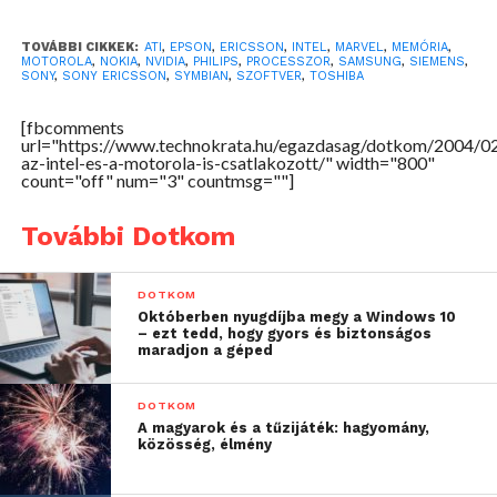
Electronics, Seiko Epson, Sendo, SiemensAG, Sony
Ericsson Mobile, Symbian, Synaptics, Toshiba,
TOVÁBBI CIKKEK:
ATI
,
EPSON
,
ERICSSON
,
INTEL
,
MARVEL
,
MEMÓRIA
,
MOTOROLA
,
NOKIA
,
NVIDIA
,
PHILIPS
,
PROCESSZOR
,
SAMSUNG
,
SIEMENS
,
Transchip Israel Research, TTPCom, Vimicro. Ezek a
SONY
,
SONY ERICSSON
,
SYMBIAN
,
SZOFTVER
,
TOSHIBA
vállalatok az alábbi alapítótagokhoz csatlakoztak:
[fbcomments
ARM, Nokia, ST Microelectronics, Texas Instruments.
url="https://www.technokrata.hu/egazdasag/dotkom/2004/02
az-intel-es-a-motorola-is-csatlakozott/" width="800"
count="off" num="3" countmsg=""]
További Dotkom
DOTKOM
Októberben nyugdíjba megy a Windows 10
– ezt tedd, hogy gyors és biztonságos
maradjon a géped
DOTKOM
A magyarok és a tűzijáték: hagyomány,
közösség, élmény