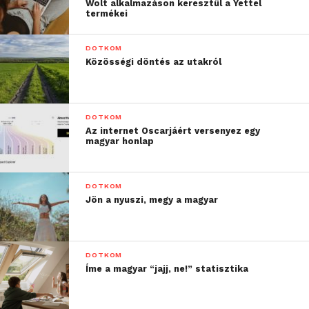
Wolt alkalmazáson keresztül a Yettel
termékei
DOTKOM
Közösségi döntés az utakról
DOTKOM
Az internet Oscarjáért versenyez egy
magyar honlap
DOTKOM
Jön a nyuszi, megy a magyar
DOTKOM
Íme a magyar “jajj, ne!” statisztika