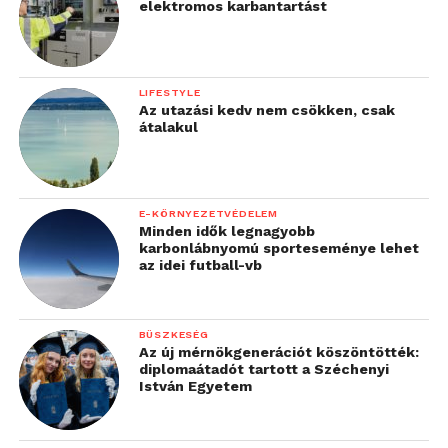
elektromos karbantartást
LIFESTYLE
Az utazási kedv nem csökken, csak
átalakul
E-KÖRNYEZETVÉDELEM
Minden idők legnagyobb
karbonlábnyomú sporteseménye lehet
az idei futball-vb
BÜSZKESÉG
Az új mérnökgenerációt köszöntötték:
diplomaátadót tartott a Széchenyi
István Egyetem