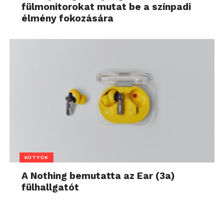
fülmonitorokat mutat be a színpadi
élmény fokozására
KÜTYÜK
A Nothing bemutatta az Ear (3a)
fülhallgatót