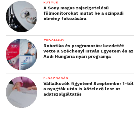
KÜTYÜK
A Sony magas zajszigetelésű
fülmonitorokat mutat be a színpadi
élmény fokozására
TUDOMÁNY
Robotika és programozás: kezdetét
vette a Széchenyi István Egyetem és az
Audi Hungaria nyári programja
E-GAZDASÁG
Vállalkozók figyelem! Szeptember 1-től
a nyugták után is kötelező lesz az
adatszolgáltatás