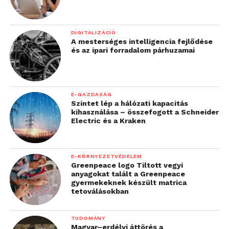
DIGITALIZÁCIÓ
A mesterséges intelligencia fejlődése
és az ipari forradalom párhuzamai
E-GAZDASÁG
Szintet lép a hálózati kapacitás
kihasználása – összefogott a Schneider
Electric és a Kraken
E-KÖRNYEZETVÉDELEM
Greenpeace logo Tiltott vegyi
anyagokat talált a Greenpeace
gyermekeknek készült matrica
tetoválásokban
TUDOMÁNY
Magyar–erdélyi áttörés a