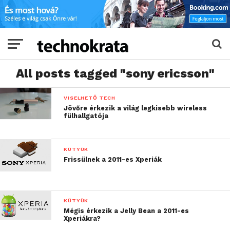
All posts tagged "sony ericsson"
VISELHETŐ TECH
Jövőre érkezik a világ legkisebb wireless
fülhallgatója
KÜTYÜK
Frissülnek a 2011-es Xperiák
KÜTYÜK
Mégis érkezik a Jelly Bean a 2011-es
Xperiákra?