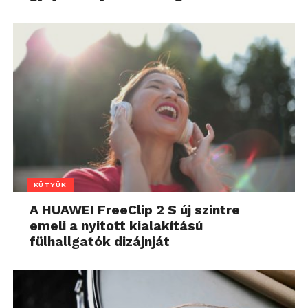
KÜTYÜK
A HUAWEI FreeClip 2 S új szintre
emeli a nyitott kialakítású
fülhallgatók dizájnját