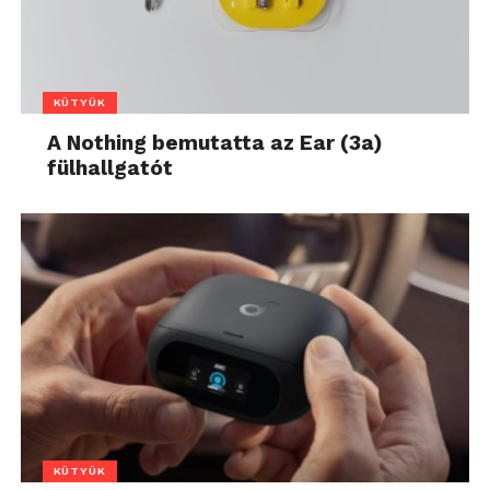
KÜTYÜK
A Nothing bemutatta az Ear (3a)
fülhallgatót
KÜTYÜK