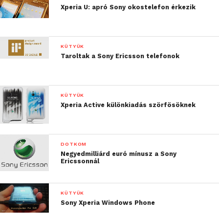
Xperia U: apró Sony okostelefon érkezik
KÜTYÜK
Taroltak a Sony Ericsson telefonok
KÜTYÜK
Xperia Active különkiadás szörfösöknek
DOTKOM
Negyedmilliárd euró mínusz a Sony
Ericssonnál
KÜTYÜK
Sony Xperia Windows Phone