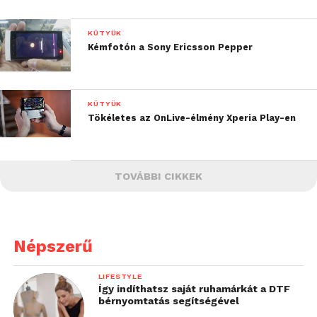
KÜTYÜK
Kémfotón a Sony Ericsson Pepper
KÜTYÜK
Tökéletes az OnLive-élmény Xperia Play-en
TOVÁBBI CIKKEK
Népszerű
LIFESTYLE
Így indíthatsz saját ruhamárkát a DTF
bérnyomtatás segítségével