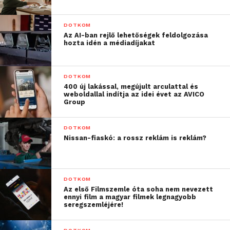
DOTKOM
Az AI-ban rejlő lehetőségek feldolgozása
hozta idén a médiadíjakat
DOTKOM
400 új lakással, megújult arculattal és
weboldallal indítja az idei évet az AVICO
Group
DOTKOM
Nissan-fiaskó: a rossz reklám is reklám?
DOTKOM
Az első Filmszemle óta soha nem nevezett
ennyi film a magyar filmek legnagyobb
seregszemléjére!