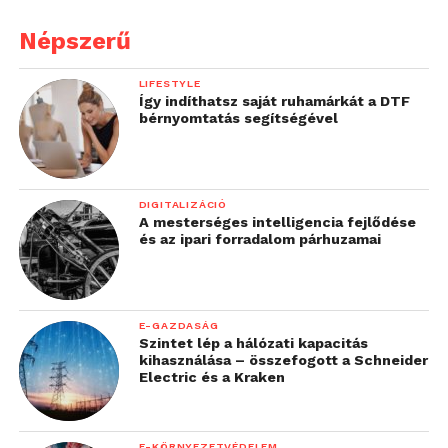
Népszerű
LIFESTYLE
Így indíthatsz saját ruhamárkát a DTF
bérnyomtatás segítségével
DIGITALIZÁCIÓ
A mesterséges intelligencia fejlődése
és az ipari forradalom párhuzamai
E-GAZDASÁG
Szintet lép a hálózati kapacitás
kihasználása – összefogott a Schneider
Electric és a Kraken
E-KÖRNYEZETVÉDELEM