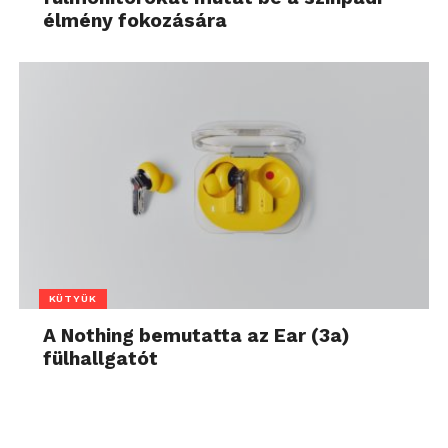
élmény fokozására
KÜTYÜK
A Nothing bemutatta az Ear (3a)
fülhallgatót