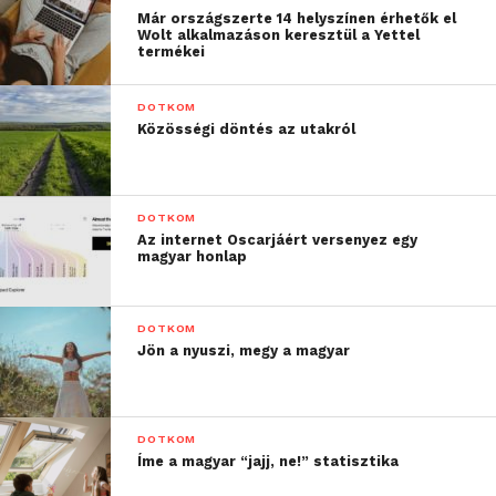
Már országszerte 14 helyszínen érhetők el
Wolt alkalmazáson keresztül a Yettel
termékei
DOTKOM
Közösségi döntés az utakról
DOTKOM
Az internet Oscarjáért versenyez egy
magyar honlap
DOTKOM
Jön a nyuszi, megy a magyar
DOTKOM
Íme a magyar “jajj, ne!” statisztika