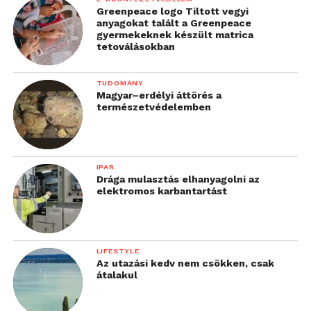
Greenpeace logo Tiltott vegyi
anyagokat talált a Greenpeace
gyermekeknek készült matrica
tetoválásokban
TUDOMÁNY
Magyar–erdélyi áttörés a
természetvédelemben
IPAR
Drága mulasztás elhanyagolni az
elektromos karbantartást
LIFESTYLE
Az utazási kedv nem csökken, csak
átalakul