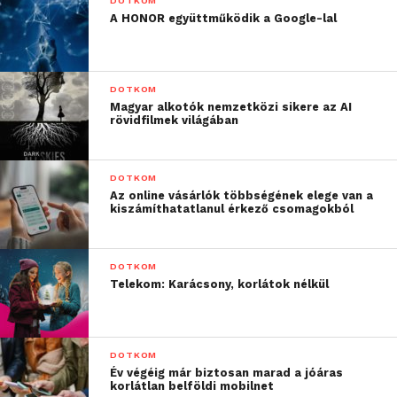
DOTKOM
A HONOR együttműködik a Google-lal
DOTKOM
Magyar alkotók nemzetközi sikere az AI
rövidfilmek világában
DOTKOM
Az online vásárlók többségének elege van a
kiszámíthatatlanul érkező csomagokból
DOTKOM
Telekom: Karácsony, korlátok nélkül
DOTKOM
Év végéig már biztosan marad a jóáras
korlátlan belföldi mobilnet