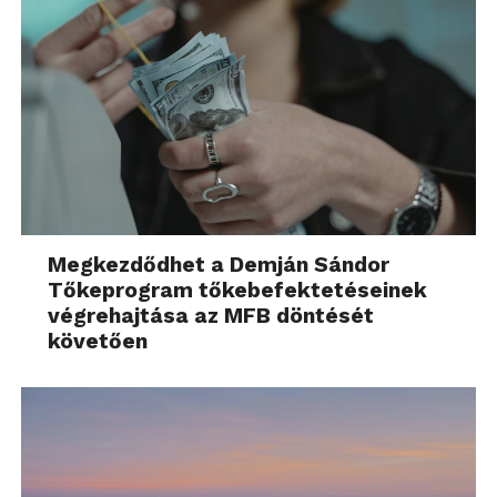
Megkezdődhet a Demján Sándor
Tőkeprogram tőkebefektetéseinek
végrehajtása az MFB döntését
követően