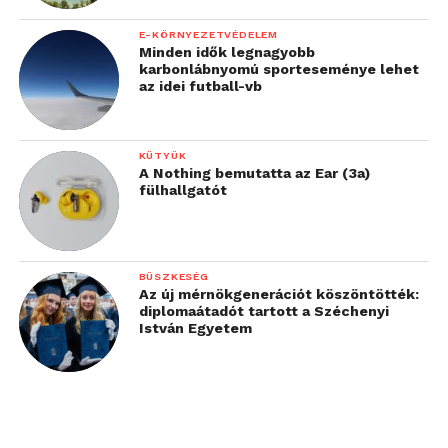
E-KÖRNYEZETVÉDELEM
Minden idők legnagyobb
karbonlábnyomú sporteseménye lehet
az idei futball-vb
KÜTYÜK
A Nothing bemutatta az Ear (3a)
fülhallgatót
BÜSZKESÉG
Az új mérnökgenerációt köszöntötték:
diplomaátadót tartott a Széchenyi
István Egyetem