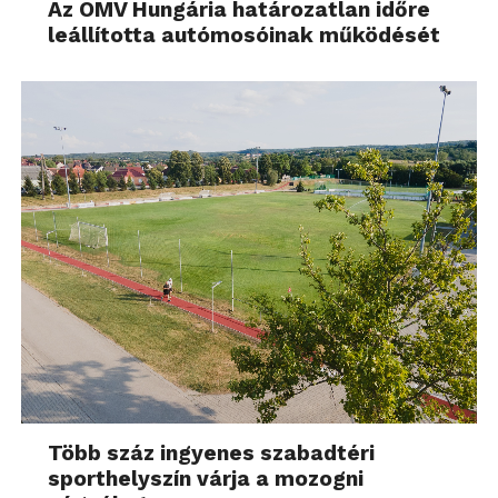
Az OMV Hungária határozatlan időre
leállította autómosóinak működését
Több száz ingyenes szabadtéri
sporthelyszín várja a mozogni