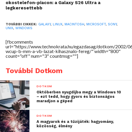
byte): ezek a féreg másolatai
okostelefon-piacon: a Galaxy S26 Ultra a
legkeresettebb
– létrehozza a Windows könyvtárban az alábbi
állományokat:
Dd.ini
(89 byte): ez a fent említett Cha_du_ri.bat
TOVÁBBI CIKKEK:
GALAXY
,
LINUX
,
MACINTOSH
,
MICROSOFT
,
SONY
,
UNIX
,
WINDOWS
másolata
Korea_win_worldcup2002.vbs
(134 byte): ez futtatja a
[fbcomments
Korea_worldcup2002.bat file-t a Windows
url="https://www.technokrata.hu/egazdasag/dotkom/2002/0
wcup-b-mm-a-vb-lazat-kihasznalo-fereg/" width="800"
könyvtárból
count="off" num="3" countmsg=""]
KOREANS_.REG
(150 byte): ez egy Registry importáló
állomány
További Dotkom
– bemásolja magát a Windows könyvtárba az alábbi
neveken:
DOTKOM
Germans_suxs.bat
Októberben nyugdíjba megy a Windows 10
– ezt tedd, hogy gyors és biztonságos
Korea_rulez.bat
maradjon a géped
Korea_wins.bat
Korea_worldcup2002.bat
DOTKOM
Worldcup2002_korea.bat
A magyarok és a tűzijáték: hagyomány,
közösség, élmény
Start Menu/Programs/StartUp/Koreans_koreans.bat