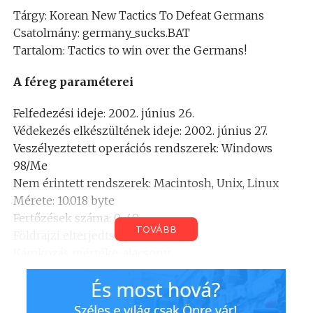
Tárgy: Korean New Tactics To Defeat Germans
Csatolmány: germany_sucks.BAT
Tartalom: Tactics to win over the Germans!
A féreg paraméterei
Felfedezési ideje: 2002. június 26.
Védekezés elkészültének ideje: 2002. június 27.
Veszélyeztetett operációs rendszerek: Windows
98/Me
Nem érintett rendszerek: Macintosh, Unix, Linux
Mérete: 10.018 byte
Fertőzések száma: 0-49
TOVÁBB
Földrajzi elterjedtsége: alacsony
Károkozás mértéke: alacsony
Eltávolítása: könnyű
Aktivizálódásakor bekövetkező események