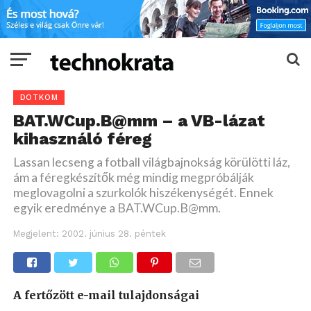
DOTKOM
BAT.WCup.B@mm – a VB-lázat
kihasználó féreg
Lassan lecseng a fotball világbajnokság körülötti láz,
ám a féregkészítők még mindig megpróbálják
meglovagolni a szurkolók hiszékenységét. Ennek
egyik eredménye a BAT.WCup.B@mm.
Megjelent:
2002. június 28. péntek
A fertőzött e-mail tulajdonságai