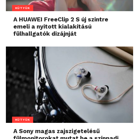
KÜTYÜK
A HUAWEI FreeClip 2 S új szintre
emeli a nyitott kialakítású
fülhallgatók dizájnját
KÜTYÜK
A Sony magas zajszigetelésű
fülmonitorokat mutat be a színpadi