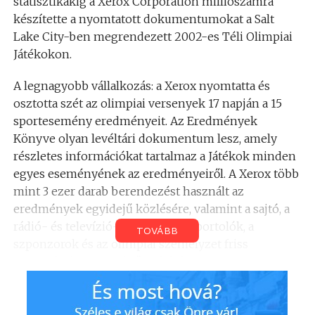
statisztikákig a Xerox Corporation milliószámra
készítette a nyomtatott dokumentumokat a Salt
Lake City-ben megrendezett 2002-es Téli Olimpiai
Játékokon.
A legnagyobb vállalkozás: a Xerox nyomtatta és
osztotta szét az olimpiai versenyek 17 napján a 15
sportesemény eredményeit. Az Eredmények
Könyve olyan levéltári dokumentum lesz, amely
részletes információkat tartalmaz a Játékok minden
egyes eseményének az eredményeiről. A Xerox több
mint 3 ezer darab berendezést használt az
eredmények egyidejű közlésére, valamint a sajtó, a
rádió- és televízió-társaságok, a sportolók, a
TOVÁBB
szponzorok és az olimpiai személyzet friss
információkkal történő ellátására.
A 2002. évi Téli Olimpiai Játékokon Xerox-
printerekkel, faxkészülékekkel, másolókkal,