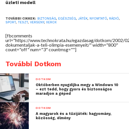
üzleti modell
A Játékokat követően a Xerox az adatokat tartalmazó
CD-ROM több mint 7 ezer példányát készíti el,
elektronikusan megörökítve ezáltal a Téli Olimpiai
TOVÁBBI CIKKEK:
BIZTONSÁG
,
EGÉSZSÉG
,
JÁTÉK
,
NYOMTATÓ
,
RÁDIÓ
,
SPORT
,
TESZT
,
VERSENY
,
XEROX
Játékok eredményeit.
[fbcomments
Az Info2002 szolgáltatás keretében, az információs
url="https://www.technokrata.hu/egazdasag/dotkom/2002/0
pavilonoknál a Xerox hálózati nyomtatói is
dokumentaljak-a-teli-olimpia-esemenyeit/" width="800"
count="off" num="3" countmsg=""]
támogatták az adatok visszakeresését a sportolók,
szponzorok, önkéntesek és az olimpiai személyzet
További Dotkom
számára. A Xerox DocuPrint N2125-en nyomtatják ki
a versenyidőpontokat, a sportolók életrajzi adatait, a
DOTKOM
startlistákat, az éremstatisztikákat és más egyéb
Októberben nyugdíjba megy a Windows 10
dokumentumokat az olimpiai helyszíneken
– ezt tedd, hogy gyors és biztonságos
maradjon a géped
található Info2002 pavilonokban. A Xerox támogatást
nyújtott a rendezvények lebonyolításához, a
DOTKOM
nemzetközi akkreditációhoz, a helyszínek
A magyarok és a tűzijáték: hagyomány,
megközelítéséhez, a biztonsági, egészségügyi és
közösség, élmény
szállítási személyzet számára szükséges