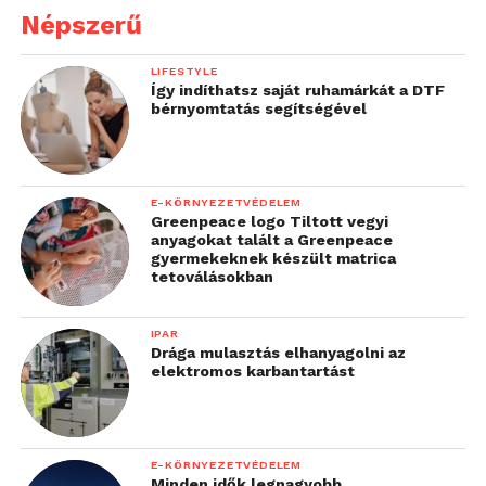
Népszerű
LIFESTYLE
Így indíthatsz saját ruhamárkát a DTF
bérnyomtatás segítségével
E-KÖRNYEZETVÉDELEM
Greenpeace logo Tiltott vegyi
anyagokat talált a Greenpeace
gyermekeknek készült matrica
tetoválásokban
IPAR
Drága mulasztás elhanyagolni az
elektromos karbantartást
E-KÖRNYEZETVÉDELEM
Minden idők legnagyobb