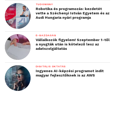
TUDOMÁNY
Robotika és programozás: kezdetét
vette a Széchenyi István Egyetem és az
Audi Hungaria nyári programja
E-GAZDASÁG
Vállalkozók figyelem! Szeptember 1-től
a nyugták után is kötelező lesz az
adatszolgáltatás
DIGITÁLIS OKTATÁS
Ingyenes AI-képzési programot indít
magyar fejlesztőknek is az AWS