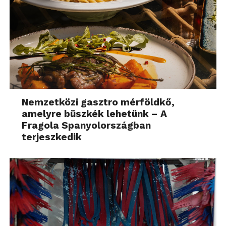
Nemzetközi gasztro mérföldkő,
amelyre büszkék lehetünk – A
Fragola Spanyolországban
terjeszkedik