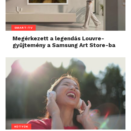
SMART-TV
Megérkezett a legendás Louvre-
gyűjtemény a Samsung Art Store-ba
KÜTYÜK