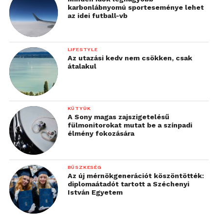
karbonlábnyomú sporteseménye lehet
az idei futball-vb
LIFESTYLE
Az utazási kedv nem csökken, csak
átalakul
KÜTYÜK
A Sony magas zajszigetelésű
fülmonitorokat mutat be a színpadi
élmény fokozására
BÜSZKESÉG
Az új mérnökgenerációt köszöntötték:
diplomaátadót tartott a Széchenyi
István Egyetem