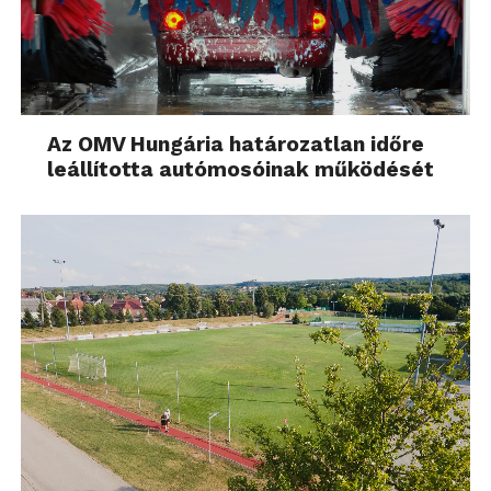
Az OMV Hungária határozatlan időre
leállította autómosóinak működését