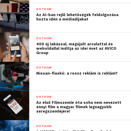
DOTKOM
Az AI-ban rejlő lehetőségek feldolgozása
hozta idén a médiadíjakat
DOTKOM
400 új lakással, megújult arculattal és
weboldallal indítja az idei évet az AVICO
Group
DOTKOM
Nissan-fiaskó: a rossz reklám is reklám?
DOTKOM
Az első Filmszemle óta soha nem nevezett
ennyi film a magyar filmek legnagyobb
seregszemléjére!
DOTKOM