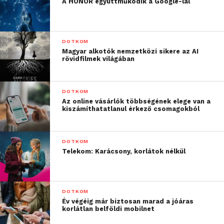
A HONOR együttműködik a Google-lal
DOTKOM
Magyar alkotók nemzetközi sikere az AI
rövidfilmek világában
DOTKOM
Az online vásárlók többségének elege van a
kiszámíthatatlanul érkező csomagokból
DOTKOM
Telekom: Karácsony, korlátok nélkül
DOTKOM
Év végéig már biztosan marad a jóáras
korlátlan belföldi mobilnet