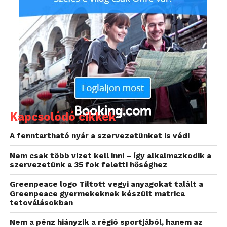
mérnökirendszer-plotterekkel és multifunkciós
készülékekkel állították össze és küldték szét a
versenyeredményeket a ponttáblákra, az olimpiai
személyzethez, valamint a Salt Lake City-ben zajló
játékokat követően több ezer sajtószervezet
számára.
Az eredményekről készült jelentéseket – mind a 15
sportágra igazítva – digitális multifunkciós Xerox
Kapcsolódó cikkek
Document Centre 432 és 480 berendezéseken
nyomtatták ki. Ezen kívül a Xerox DocuTech 180
A fenntartható nyár a szervezetünket is védi
kiadványkészítő használatával a Xerox nyomtatja és
Nem csak több vizet kell inni – így alkalmazkodik a
köti be az Eredmények Könyvének 28 ezer
szervezetünk a 35 fok feletti hőséghez
példányát, és 72 órán belül a sportversenyek
befejezése után szétküldi a főbb
Greenpeace logo Tiltott vegyi anyagokat talált a
Greenpeace gyermekeknek készült matrica
médiaközpontoknak és a nemzetközi olimpiai
tetoválásokban
tisztségviselőknek.
Nem a pénz hiányzik a régió sportjából, hanem az