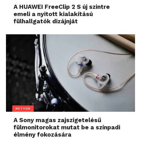
A HUAWEI FreeClip 2 S új szintre
emeli a nyitott kialakítású
fülhallgatók dizájnját
KÜTYÜK
A Sony magas zajszigetelésű
fülmonitorokat mutat be a színpadi
élmény fokozására