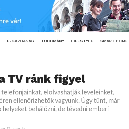
TWEET
E-GAZDASÁG
TUDOMÁNY
LIFESTYLE
SMART HOME
a TV ránk figyel
 telefonjainkat, elolvashatják leveleinket,
éren ellenőrizhetők vagyunk. Úgy tűnt, már
 helyeket behálózni, de tévedni emberi
er 12. szerda