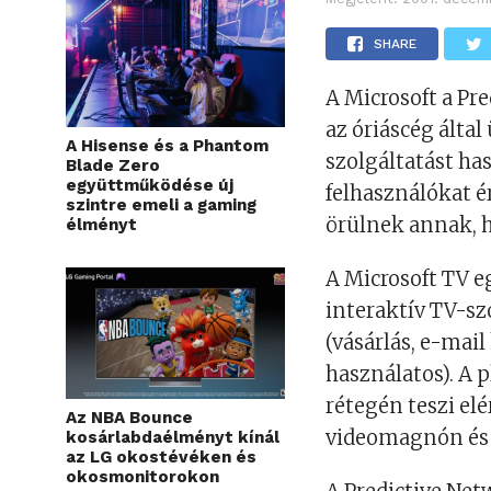
SHARE
A Microsoft a Pr
az óriáscég által
A Hisense és a Phantom
szolgáltatást ha
Blade Zero
együttműködése új
felhasználókat 
szintre emeli a gaming
örülnek annak, h
élményt
A Microsoft TV e
interaktív TV-sz
(vásárlás, e-mail
használatos). A 
rétegén teszi elé
Az NBA Bounce
videomagnón és a
kosárlabdaélményt kínál
az LG okostévéken és
okosmonitorokon