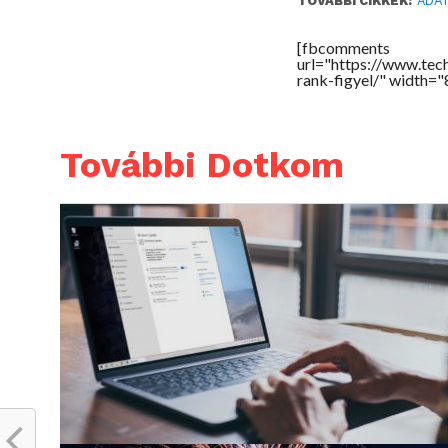
TOVÁBBI CIKKEK:
ADA
[fbcomments
url="https://www.te
rank-figyel/" width=
További Dotkom