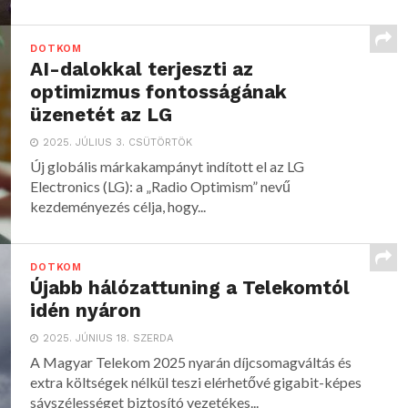
DOTKOM
AI-dalokkal terjeszti az
optimizmus fontosságának
üzenetét az LG
2025. JÚLIUS 3. CSÜTÖRTÖK
Új globális márkakampányt indított el az LG
Electronics (LG): a „Radio Optimism” nevű
kezdeményezés célja, hogy...
DOTKOM
Újabb hálózattuning a Telekomtól
idén nyáron
2025. JÚNIUS 18. SZERDA
A Magyar Telekom 2025 nyarán díjcsomagváltás és
extra költségek nélkül teszi elérhetővé gigabit-képes
sávszélességet biztosító vezetékes...