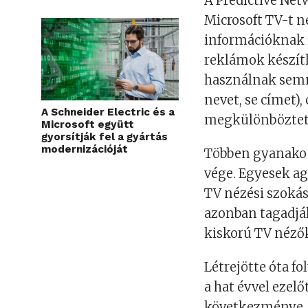
A Predictive Net
Microsoft TV-t n
információknak f
reklámok készíth
használnak semm
nevet, se címet)
A Schneider Electric és a
megkülönböztet
Microsoft együtt
gyorsítják fel a gyártás
modernizációját
Többen gyanakod
vége. Egyesek a
TV nézési szokás
azonban tagadják
kiskorú TV néző
Létrejötte óta f
a hat évvel ezelő
következménye, 