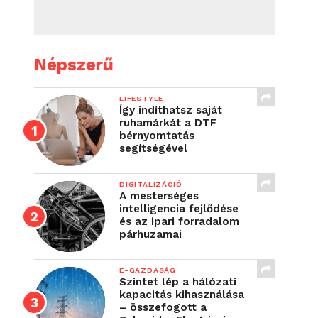
Népszerű
LIFESTYLE
Így indíthatsz saját
ruhamárkát a DTF
bérnyomtatás
segítségével
DIGITALIZÁCIÓ
A mesterséges
intelligencia fejlődése
és az ipari forradalom
párhuzamai
E-GAZDASÁG
Szintet lép a hálózati
kapacitás kihasználása
– összefogott a