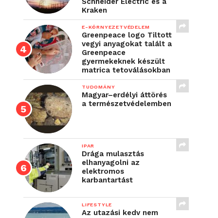
Schneider Electric és a
Kraken
E-KÖRNYEZETVÉDELEM
Greenpeace logo Tiltott
vegyi anyagokat talált a
Greenpeace
gyermekeknek készült
matrica tetoválásokban
TUDOMÁNY
Magyar–erdélyi áttörés
a természetvédelemben
IPAR
Drága mulasztás
elhanyagolni az
elektromos
karbantartást
LIFESTYLE
Az utazási kedv nem