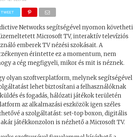
TWEET
edictive Networks segítségével nyomon követheti
 üzemeltetett Microsoft TV, interaktív televíziós
sználó emberek TV nézési szokásait. A
érzékenyen érintette ez a momentum, nem
ogy a cég megfigyeli, mikor és mit is néznek.
gy olyan szoftverplatform, melynek segítségével
olgáltatást lehet biztosítani a felhasználóknak
 küldés és fogadás, hálózati játékok területén
platform az alkalmazási eszközök igen széles
rhetővé a szolgáltatást: set-top boxon, digitális
kár játékkonzolon is nézhető a Microsoft TV.