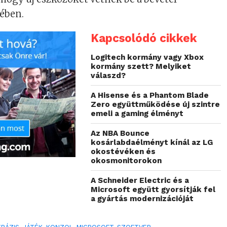
ében.
Kapcsolódó cikkek
Logitech kormány vagy Xbox
kormány szett? Melyiket
válaszd?
A Hisense és a Phantom Blade
Zero együttműködése új szintre
emeli a gaming élményt
Az NBA Bounce
kosárlabdaélményt kínál az LG
okostévéken és
okosmonitorokon
A Schneider Electric és a
Microsoft együtt gyorsítják fel
a gyártás modernizációját