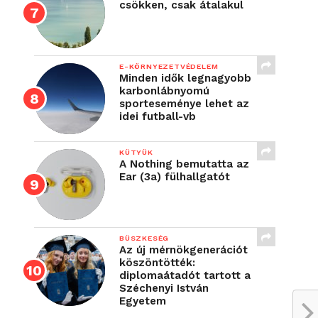
csökken, csak átalakul
E-KÖRNYEZETVÉDELEM
Minden idők legnagyobb
karbonlábnyomú
sporteseménye lehet az
idei futball-vb
KÜTYÜK
A Nothing bemutatta az
Ear (3a) fülhallgatót
BÜSZKESÉG
Az új mérnökgenerációt
köszöntötték:
diplomaátadót tartott a
Széchenyi István
Egyetem