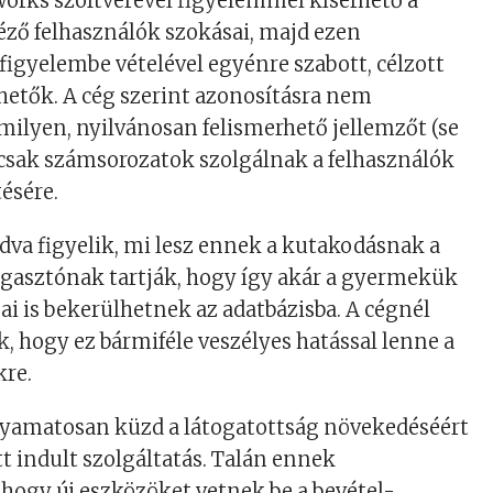
works szoftverével figyelemmel kísérhető a
éző felhasználók szokásai, majd ezen
igyelembe vételével egyénre szabott, célzott
etők. A cég szerint azonosításra nem
ilyen, nyilvánosan felismerhető jellemzőt (se
, csak számsorozatok szolgálnak a felhasználók
ésére.
va figyelik, mi lesz ennek a kutakodásnak a
ggasztónak tartják, hogy így akár a gyermekük
ai is bekerülhetnek az adatbázisba. A cégnél
, hogy ez bármiféle veszélyes hatással lenne a
kre.
olyamatosan küzd a látogatottság növekedéséért
tt indult szolgáltatás. Talán ennek
hogy új eszközöket vetnek be a bevétel-