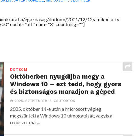
TBÁZIS
,
JÁTÉK
,
KONZOL
,
MICROSOFT
,
SZOFTVER
chnokrata.hu/egazdasag/dotkom/2001/12/12/amikor-a-tv-
"800" count="off" num="3" countmsg=""]
DOTKOM
Októberben nyugdíjba megy a
Windows 10 – ezt tedd, hogy gyors
és biztonságos maradjon a géped
2025. SZEPTEMBER 18. CSÜTÖRTÖK
2025. október 14-e után a Microsoft végleg
megszünteti a Windows 10 támogatását, vagyis a
rendszer már...