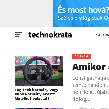
Amikor a TV ránk figyel
SHARE
KÜTYÜK
DOTKOM
Amikor 
Lehallgathatják
szinte minden t
Logitech kormány vagy
nem lehet újabb
Xbox kormány szett?
dolog…
Melyiket válaszd?
Megjelent:
2001. decemb