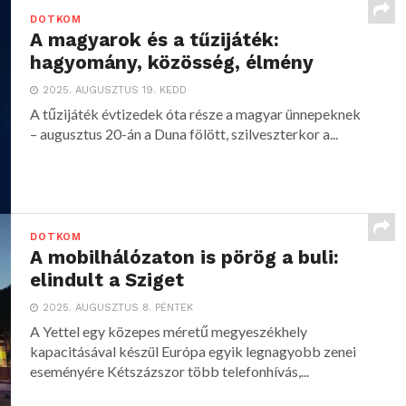
DOTKOM
A magyarok és a tűzijáték:
hagyomány, közösség, élmény
2025. AUGUSZTUS 19. KEDD
A tűzijáték évtizedek óta része a magyar ünnepeknek
– augusztus 20-án a Duna fölött, szilveszterkor a...
DOTKOM
A mobilhálózaton is pörög a buli:
elindult a Sziget
2025. AUGUSZTUS 8. PÉNTEK
A Yettel egy közepes méretű megyeszékhely
kapacitásával készül Európa egyik legnagyobb zenei
eseményére Kétszázszor több telefonhívás,...