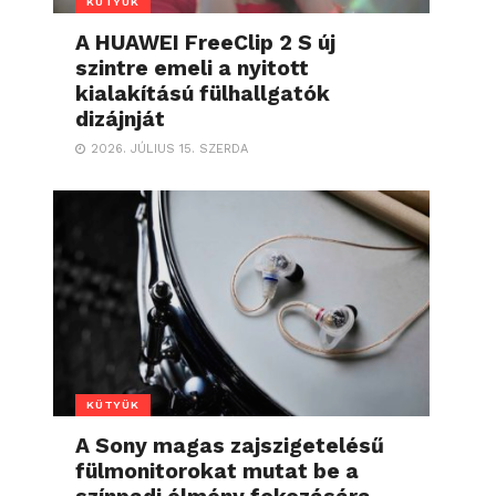
KÜTYÜK
A HUAWEI FreeClip 2 S új
szintre emeli a nyitott
kialakítású fülhallgatók
dizájnját
2026. JÚLIUS 15. SZERDA
KÜTYÜK
A Sony magas zajszigetelésű
fülmonitorokat mutat be a