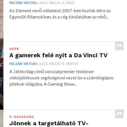
PACZÁRI VIKTOR
2022. MÁJUS 31. KEDD
Az Element nevű vállalatot 2007-ben hozták létre az
Egyesült Államokban, és a cég kínálatában az első...
GEEK
A gamerek felé nyit a Da Vinci TV
PACZÁRI VIKTOR
2022. MÁJUS 13. PÉNTEK
A Játékvilág című sorozatpremier tinédzser
videójátékosok segítségével vezet be a számítógépes
játékok világába. A Gaming Show...
E-GAZDASÁG
Jönnek a targetálható TV-