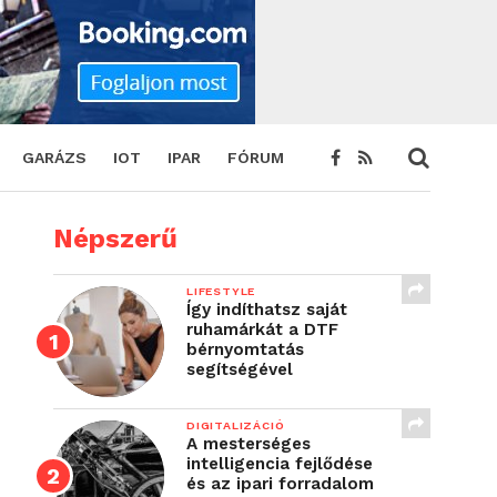
GARÁZS
IOT
IPAR
FÓRUM
Népszerű
LIFESTYLE
Így indíthatsz saját
ruhamárkát a DTF
bérnyomtatás
segítségével
DIGITALIZÁCIÓ
A mesterséges
intelligencia fejlődése
és az ipari forradalom