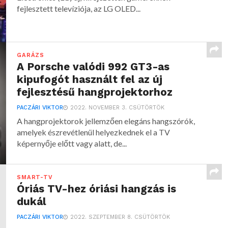
fejlesztett televíziója, az LG OLED...
GARÁZS
A Porsche valódi 992 GT3-as
kipufogót használt fel az új
fejlesztésű hangprojektorhoz
PACZÁRI VIKTOR
2022. NOVEMBER 3. CSÜTÖRTÖK
A hangprojektorok jellemzően elegáns hangszórók,
amelyek észrevétlenül helyezkednek el a TV
képernyője előtt vagy alatt, de...
SMART-TV
Óriás TV-hez óriási hangzás is
dukál
PACZÁRI VIKTOR
2022. SZEPTEMBER 8. CSÜTÖRTÖK