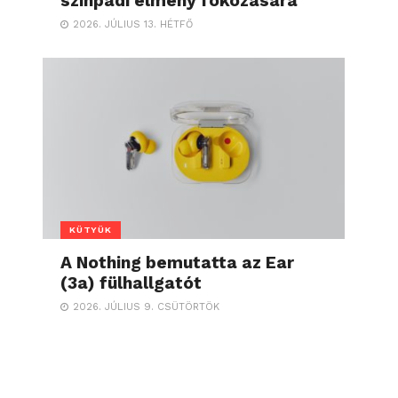
színpadi élmény fokozására
2026. JÚLIUS 13. HÉTFŐ
KÜTYÜK
A Nothing bemutatta az Ear
(3a) fülhallgatót
2026. JÚLIUS 9. CSÜTÖRTÖK