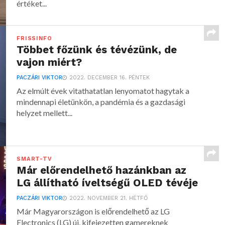
értéket...
FRISSINFO
Többet főzünk és tévézünk, de
vajon miért?
PACZÁRI VIKTOR
2022. DECEMBER 16. PÉNTEK
Az elmúlt évek vitathatatlan lenyomatot hagytak a
mindennapi életünkön, a pandémia és a gazdasági
helyzet mellett...
SMART-TV
Már előrendelhető hazánkban az
LG állítható íveltségű OLED tévéje
PACZÁRI VIKTOR
2022. NOVEMBER 21. HÉTFŐ
Már Magyarországon is előrendelhető az LG
Electronics (LG) új, kifejezetten gamereknek