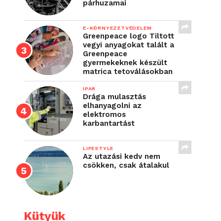
párhuzamai
E-KÖRNYEZETVÉDELEM
Greenpeace logo Tiltott
vegyi anyagokat talált a
Greenpeace
gyermekeknek készült
matrica tetoválásokban
IPAR
Drága mulasztás
elhanyagolni az
elektromos
karbantartást
LIFESTYLE
Az utazási kedv nem
csökken, csak átalakul
Kütyük