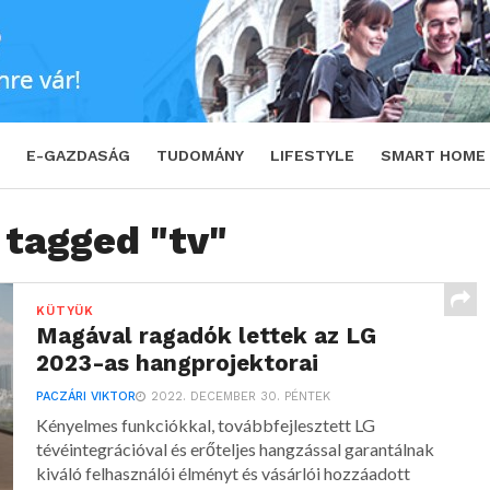
E-GAZDASÁG
TUDOMÁNY
LIFESTYLE
SMART HOME
 tagged "tv"
KÜTYÜK
Magával ragadók lettek az LG
2023-as hangprojektorai
PACZÁRI VIKTOR
2022. DECEMBER 30. PÉNTEK
Kényelmes funkciókkal, továbbfejlesztett LG
tévéintegrációval és erőteljes hangzással garantálnak
kiváló felhasználói élményt és vásárlói hozzáadott