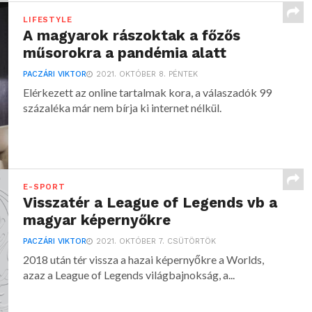
LIFESTYLE
A magyarok rászoktak a főzős
műsorokra a pandémia alatt
PACZÁRI VIKTOR
2021. OKTÓBER 8. PÉNTEK
Elérkezett az online tartalmak kora, a válaszadók 99
százaléka már nem bírja ki internet nélkül.
E-SPORT
Visszatér a League of Legends vb a
magyar képernyőkre
PACZÁRI VIKTOR
2021. OKTÓBER 7. CSÜTÖRTÖK
2018 után tér vissza a hazai képernyőkre a Worlds,
azaz a League of Legends világbajnokság, a...