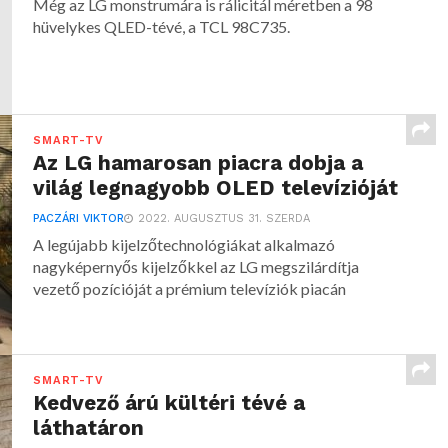
Még az LG monstrumára is rálicitál méretben a 98
hüvelykes QLED-tévé, a TCL 98C735.
SMART-TV
Az LG hamarosan piacra dobja a
világ legnagyobb OLED televízióját
PACZÁRI VIKTOR
2022. AUGUSZTUS 31. SZERDA
A legújabb kijelzőtechnológiákat alkalmazó
nagyképernyős kijelzőkkel az LG megszilárdítja
vezető pozícióját a prémium televíziók piacán
SMART-TV
Kedvező árú kültéri tévé a
láthatáron