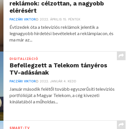
reklámok: célzottan, a nagyobb
elérésért
PACZÁRI VIKTOR
2022. ÁPRILIS 15. PÉNTEK
Évtizedek óta a televíziós reklámok jelentik a
legnagyobb hirdetési bevételeket a reklámpiacon, és
ma már az...
DIGITALIZÁCIÓ
Befellegzett a Telekom tányéros
TV-adásának
PACZÁRI VIKTOR
2022. JANUÁR 4. KEDD
Január második felétől tovább egyszerűsíti televíziós
portfólióját a Magyar Telekom, a cég kivezeti
kínálatából a műholdas...
SMART-TV