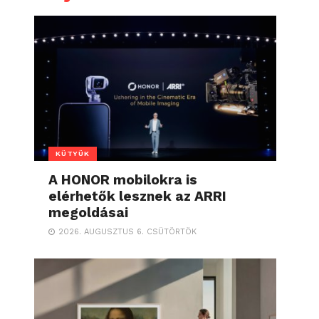
KÜTYÜK
A HONOR mobilokra is
elérhetők lesznek az ARRI
megoldásai
2026. AUGUSZTUS 6. CSÜTÖRTÖK