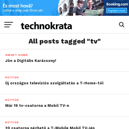
All posts tagged "tv"
SMART HOME
Jön a Digitális Karácsony!
KÜTYÜK
Új országos televíziós szolgáltatás a T-Home-tól
KÜTYÜK
Már 19 tv-csatorna a Mobil TV-n
KÜTYÜK
20 csatorna nézhető a T-Mobile Mobil TV-jén