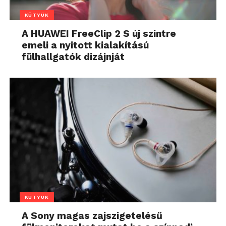
KÜTYÜK
A HUAWEI FreeClip 2 S új szintre
emeli a nyitott kialakítású
fülhallgatók dizájnját
KÜTYÜK
A Sony magas zajszigetelésű