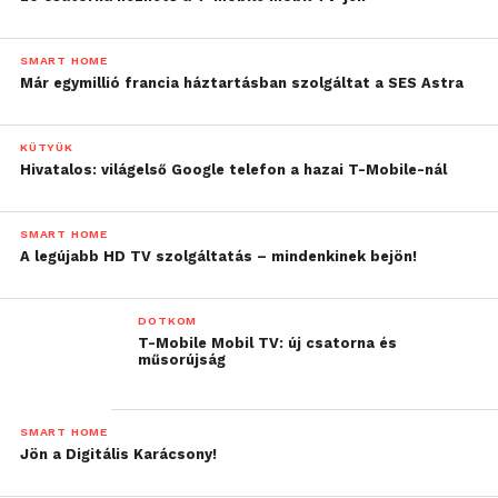
SMART HOME
Már egymillió francia háztartásban szolgáltat a SES Astra
KÜTYÜK
Hivatalos: világelső Google telefon a hazai T-Mobile-nál
SMART HOME
A legújabb HD TV szolgáltatás – mindenkinek bejön!
DOTKOM
T-Mobile Mobil TV: új csatorna és
műsorújság
SMART HOME
Jön a Digitális Karácsony!