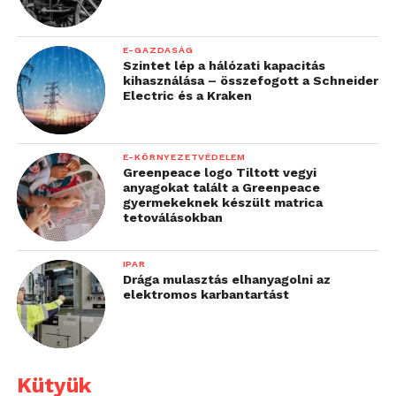
E-GAZDASÁG
Szintet lép a hálózati kapacitás
kihasználása – összefogott a Schneider
Electric és a Kraken
E-KÖRNYEZETVÉDELEM
Greenpeace logo Tiltott vegyi
anyagokat talált a Greenpeace
gyermekeknek készült matrica
tetoválásokban
IPAR
Drága mulasztás elhanyagolni az
elektromos karbantartást
Kütyük