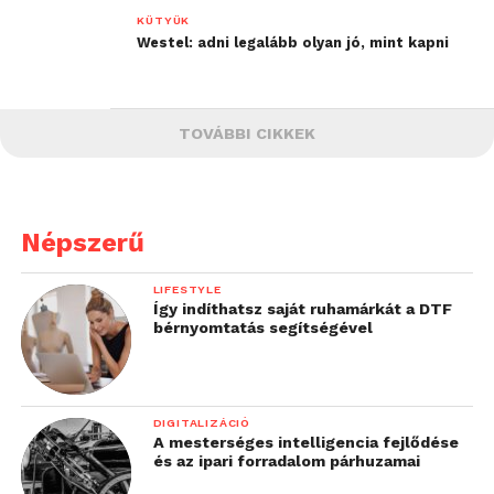
KÜTYÜK
Westel: adni legalább olyan jó, mint kapni
TOVÁBBI CIKKEK
Népszerű
LIFESTYLE
Így indíthatsz saját ruhamárkát a DTF
bérnyomtatás segítségével
DIGITALIZÁCIÓ
A mesterséges intelligencia fejlődése
és az ipari forradalom párhuzamai