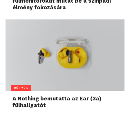
fülmonitorokat mutat be a színpadi
élmény fokozására
KÜTYÜK
A Nothing bemutatta az Ear (3a)
fülhallgatót