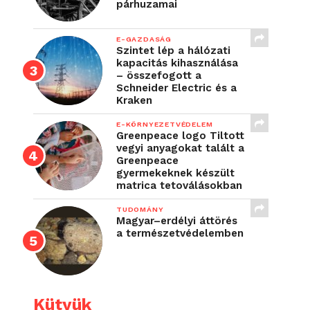
párhuzamai
E-GAZDASÁG
Szintet lép a hálózati
kapacitás kihasználása
– összefogott a
Schneider Electric és a
Kraken
E-KÖRNYEZETVÉDELEM
Greenpeace logo Tiltott
vegyi anyagokat talált a
Greenpeace
gyermekeknek készült
matrica tetoválásokban
TUDOMÁNY
Magyar–erdélyi áttörés
a természetvédelemben
Kütyük