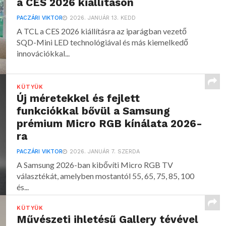
a CES 2026 kiállításon
PACZÁRI VIKTOR
2026. JANUÁR 13. KEDD
A TCL a CES 2026 kiállításra az iparágban vezető
SQD-Mini LED technológiával és más kiemelkedő
innovációkkal...
KÜTYÜK
Új méretekkel és fejlett
funkciókkal bővül a Samsung
prémium Micro RGB kínálata 2026-
ra
PACZÁRI VIKTOR
2026. JANUÁR 7. SZERDA
A Samsung 2026-ban kibővíti Micro RGB TV
választékát, amelyben mostantól 55, 65, 75, 85, 100
és...
KÜTYÜK
Művészeti ihletésű Gallery tévével