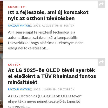
SMART-TV
Itt a fejlesztés, ami új korszakot
nyit az otthoni tévézésben
PACZÁRI VIKTOR
2025. AUGUSZTUS 15. PÉNTEK
A Hisense saját fejlesztésű technológiája
automatikusan szinkronizál a kompatibilis
televíziókkal, hogy a házimozi-élmény minden
eddiginél tökéletesebb...
KÜTYÜK
Az LG 2025-ös OLED tévéi nyerték
el elsőként a TÜV Rheinland fontos
minősítését
PACZÁRI VIKTOR
2025. JÚNIUS 19. CSÜTÖRTÖK
Az LG Electronics (LG) legújabb OLED tévéi*
elnyerték a neves német tesztelő és tanúsító
szervezet, a...