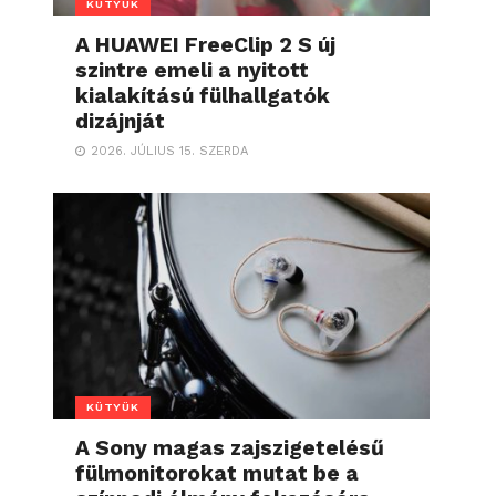
KÜTYÜK
A HUAWEI FreeClip 2 S új
szintre emeli a nyitott
kialakítású fülhallgatók
dizájnját
2026. JÚLIUS 15. SZERDA
KÜTYÜK
A Sony magas zajszigetelésű
fülmonitorokat mutat be a