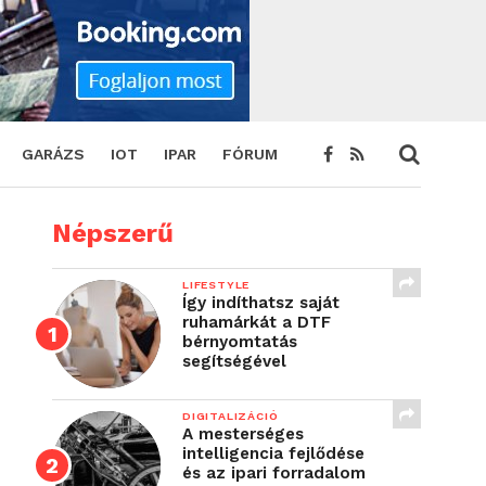
GARÁZS
IOT
IPAR
FÓRUM
Népszerű
LIFESTYLE
Így indíthatsz saját
ruhamárkát a DTF
bérnyomtatás
segítségével
DIGITALIZÁCIÓ
A mesterséges
intelligencia fejlődése
és az ipari forradalom