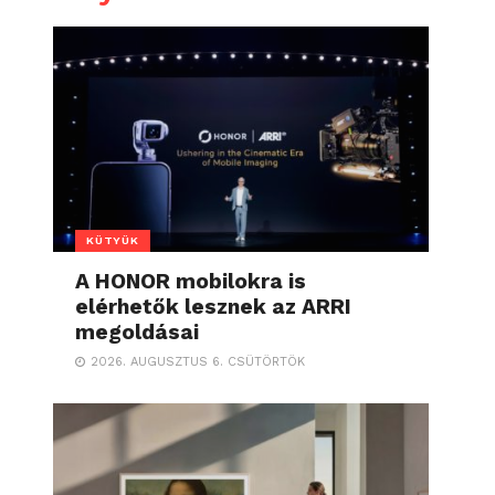
KÜTYÜK
A HONOR mobilokra is
elérhetők lesznek az ARRI
megoldásai
2026. AUGUSZTUS 6. CSÜTÖRTÖK