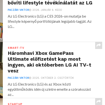
bővíti lifestyle tévékínálatát az LG
PACZÁRI VIKTOR
2026. JANUÁR 6. KEDD
Az LG Electronics (LG) a CES 2026-on mutatja be
lifestyle képernyő portfóliójának legújabb tagját. Az
LG...
SMART-TV
Háromhavi Xbox GamePass
Ultimate előfizetést kap most
ingyen, aki októberben LG AI TV-t
vesz
PACZÁRI VIKTOR
2025. OKTÓBER 2. CSÜTÖRTÖK
Az LG Electronics (LG) és az Xbox közti
együttműködés idén új szintre emelte a szórakozást
az...
STARTUP