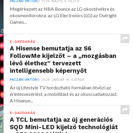
PACZÁRI VIKTOR
2026. MÁJUS 4. HÉTFŐ
Megérkezett az NBA Bounce az LG okostévékre és
okosmonitorokra: az LG Electronics (LG) az Outright
Games...
E-GAZDASÁG
A Hisense bemutatja az S6
FollowMe kijelzőt – a „mozgásban
lévő élethez” tervezett
intelligensebb képernyőt
PACZÁRI VIKTOR
2026. JANUÁR 14. SZERDA
Az új Lifestyle TV hordozható formában ötvözi az
érintésvezérlést, a mobilitást és az okoscsatlakozást.
A Hisense...
E-GAZDASÁG
A TCL bemutatja az új generációs
SQD Mini-LED kijelző technológiát