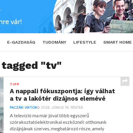
E-GAZDASÁG
TUDOMÁNY
LIFESTYLE
SMART HOME
 tagged "tv"
TIPP
A nappali fókuszpontja: így válhat
a tv a lakótér dizájnos elemévé
PACZÁRI VIKTOR
2026. JÚNIUS 19. PÉNTEK
A televízió ma már jóval több egyszerű
szórakoztatóelektronikai eszköznél: otthonunk
dizájnjának szerves, meghatározó része, amely