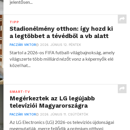
jelentősen...
TIPP
Stadionélmény otthon: így hozd ki
a legtöbbet a tévédből a vb alatt
PACZÁRI VIKTOR
2026. JÚNIUS 12. PÉNTEK
Startol a 2026-os FIFA futball-világbajnokság, amely
világszerte több milliárd nézőt vonz a képernyők elé
közel hat...
SMART-TV
Megérkeztek az LG legújabb
televíziói Magyarországra
PACZÁRI VIKTOR
2026. JÚNIUS 11. CSÜTÖRTÖK
Az LG Electronics (LG) 2026-os televíziós újdonságai
megmutatják, merre fejlődik a prémium otthoni