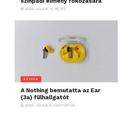
színpadi élmény fokozására
2026. JÚLIUS 13. HÉTFŐ
KÜTYÜK
A Nothing bemutatta az Ear
(3a) fülhallgatót
2026. JÚLIUS 9. CSÜTÖRTÖK