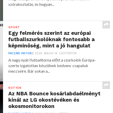
szórakoztatás, és hogyan...
SPORT
Egy felmérés szerint az európai
futballszurkolóknak fontosabb a
képminőség, mint a jó hangulat
PACZÁRI VIKTOR
2026. MÁJUS 14. CSÜTÖRTÖK
A nagy nyári futballtorna előtt a szurkolók Európa-
szerte izgatottan készülnek kedvenc csapatuk
meccseire. Bár sokan a...
KÜTYÜK
Az NBA Bounce kosárlabdaélményt
kínál az LG okostévéken és
okosmonitorokon