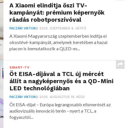
A Xiaomi elindítja őszi TV-
kampányát: prémium képernyők
ráadás robotporszívóval
PACZÁRI VIKTOR
2025. SZEPTEMBER 8. HÉTFŐ
A Xiaomi Magyarország szeptemberben indítja el
okostévé-kampányát, amelynek keretében a hazai
piacon is bemutatkozik a QLED-es...
SMART-TV
Öt EISA-díjával a TCL új mércét
állít a nagyképernyős és a QD-Mini
LED technológiában
PACZÁRI VIKTOR
2025. AUGUSZTUS 19. KEDD
Öt EISA-díjat – Európa legrangosabb elismerését az
audiovizuális innováció terén – nyert a TCL, a
fogyasztói...