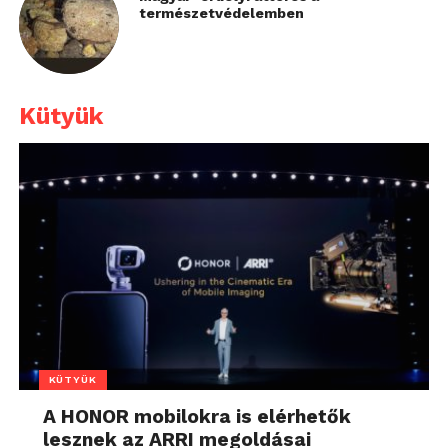
természetvédelemben
Kütyük
KÜTYÜK
A HONOR mobilokra is elérhetők
lesznek az ARRI megoldásai