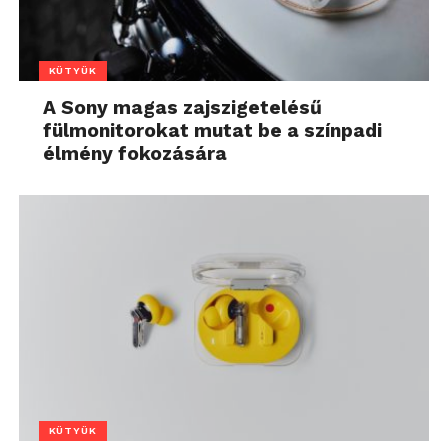
KÜTYÜK
A Sony magas zajszigetelésű
fülmonitorokat mutat be a színpadi
élmény fokozására
KÜTYÜK