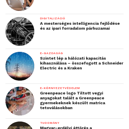
DIGITALIZÁCIÓ
A mesterséges intelligencia fejlődése
és az ipari forradalom párhuzamai
E-GAZDASÁG
Szintet lép a hálózati kapacitás
kihasználása – összefogott a Schneider
Electric és a Kraken
E-KÖRNYEZETVÉDELEM
Greenpeace logo Tiltott vegyi
anyagokat talált a Greenpeace
gyermekeknek készült matrica
tetoválásokban
TUDOMÁNY
Magyar–erdélyi áttörés a