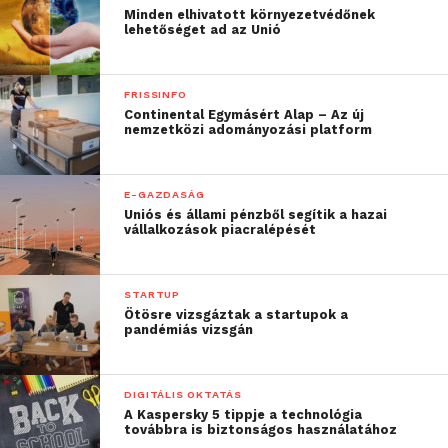
Minden elhivatott környezetvédőnek
lehetőséget ad az Unió
FRISSINFO
Continental Egymásért Alap – Az új
nemzetközi adományozási platform
E-GAZDASÁG
Uniós és állami pénzből segítik a hazai
vállalkozások piacralépését
STARTUP
Ötösre vizsgáztak a startupok a
pandémiás vizsgán
DIGITÁLIS OKTATÁS
A Kaspersky 5 tippje a technológia
továbbra is biztonságos használatához