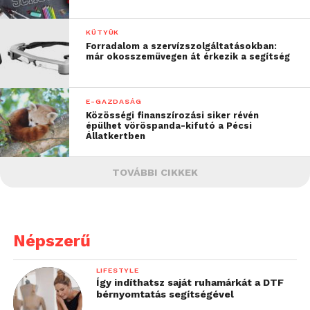
KÜTYÜK
Forradalom a szervízszolgáltatásokban:
már okosszemüvegen át érkezik a segítség
E-GAZDASÁG
Közösségi finanszírozási siker révén
épülhet vöröspanda-kifutó a Pécsi
Állatkertben
TOVÁBBI CIKKEK
Népszerű
LIFESTYLE
Így indíthatsz saját ruhamárkát a DTF
bérnyomtatás segítségével