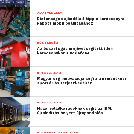
ADATVÉDELEM
Biztonságos ajándék: 5 tipp a karácsonyra
kapott mobil beállításához
BÜSZKESÉG
Az összefogás erejével segített idén
karácsonykor a Vodafone
E-GAZDASÁG
Magyar cég innovációja segíti a nemzetközi
sportóriás terjeszkedését
E-GAZDASÁG
Hazai vállalkozásoknak segít az IBM:
újraindítás helyett újragondolás
E-KÖRNYEZETVÉDELEM