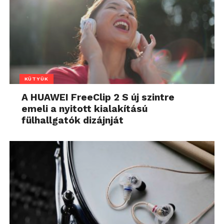
KÜTYÜK
A HUAWEI FreeClip 2 S új szintre
emeli a nyitott kialakítású
fülhallgatók dizájnját