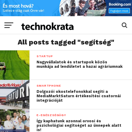
All posts tagged "segítség"
STARTUP
Nagyvállalatok és startupok közös
munkája ad lendületet a hazai agráriumnak
SMARTPHONE
Dolgozói okostelefonokkal segíti a
MediaMarktSaturn értékesítési csatornái
integrációját
E-EGÉSZSÉGÜGY
Így kaphatunk azonnal orvosi és
pszichológiai segítséget az ünnepek alatt
is!