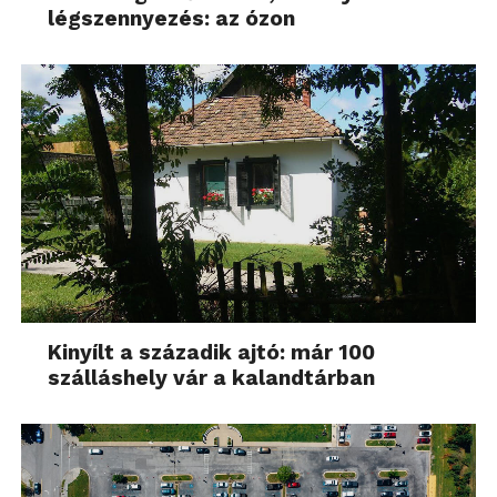
légszennyezés: az ózon
Kinyílt a századik ajtó: már 100
szálláshely vár a kalandtárban