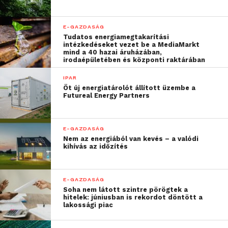
bolt önkiszolgáló
pénztárait is, melyek a
E-GAZDASÁG
normál kasszákhoz
Tudatos energiamegtakarítási
intézkedéseket vezet be a MediaMarkt
mind a 40 hazai áruházában,
hasonlóan képesek RFID-
irodaépületében és központi raktárában
t használni. Maga a
IPAR
felhasznált önkiszolgáló
Öt új energiatárolót állított üzembe a
Futureal Energy Partners
kassza is a saját
fejlesztésük, és
E-GAZDASÁG
Magyarországon készül,
Nem az energiából van kevés – a valódi
kihívás az időzítés
ezt fejlesztették úgy
tovább, hogy a vevőnek
E-GAZDASÁG
már egyáltalán nem kell
Soha nem látott szintre pörögtek a
hitelek: júniusban is rekordot döntött a
vonalkódot keresgélni és
lakossági piac
szkennelni; elég, ha az