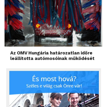
Az OMV Hungária határozatlan időre
leállította autómosóinak működését