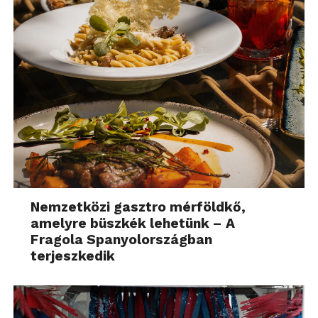
Nemzetközi gasztro mérföldkő,
amelyre büszkék lehetünk – A
Fragola Spanyolországban
terjeszkedik