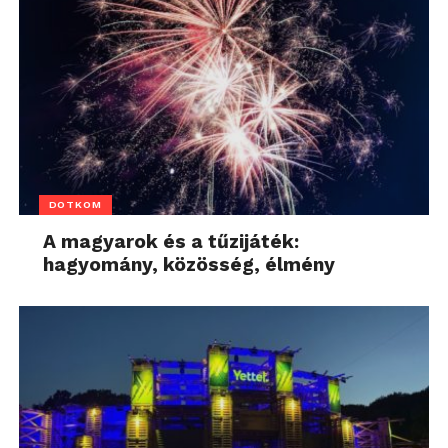
DOTKOM
A magyarok és a tűzijáték:
hagyomány, közösség, élmény