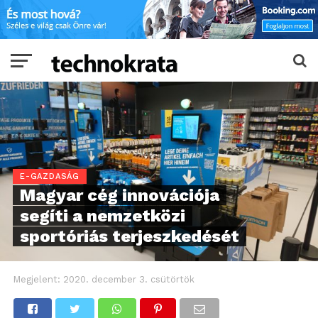
E-GAZDASÁG
Magyar cég innovációja
segíti a nemzetközi
sportóriás terjeszkedését
Megjelent:
2020. december 3. csütörtök