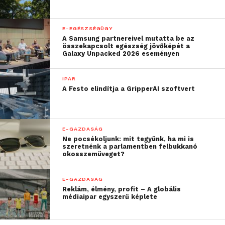
80% fölé is nőhet,
különösen most, hogy a
E-EGÉSZSÉGÜGY
A Samsung partnereivel mutatta be az
fizikai érintkezések
összekapcsolt egészség jövőképét a
Galaxy Unpacked 2026 eseményen
csökkentése ennyire
fontossá vált. Ezek
IPAR
A Festo elindítja a GripperAI szoftvert
alapján bizakodva várjuk
a további eredményeket a
sportszerpiacon is”
E-GAZDASÁG
Ne pocsékoljunk: mit tegyünk, ha mi is
szeretnénk a parlamentben felbukkanó
okosszemüveget?
– tette hozzá Bessenyei István, a Laurel Cégcsoport
tulajdonos-ügyvezetője.
E-GAZDASÁG
Reklám, élmény, profit – A globális
médiaipar egyszerű képlete