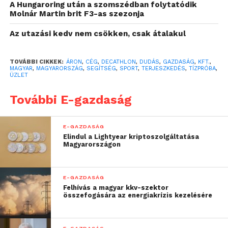
A Hungaroring után a szomszédban folytatódik
Ezen kívül az is megkönnyítette a döntést, hogy a
Molnár Martin brit F3-as szezonja
cég Laura kasszarendszerei már integrálva voltak a
Decathlon informatikai megoldásaival.
Az utazási kedv nem csökken, csak átalakul
Dudás Áron, a Tízpróba Magyarország Kft.
TOVÁBBI CIKKEK:
ÁRON
,
CÉG
,
DECATHLON
,
DUDÁS
,
GAZDASÁG
,
KFT.
,
informatikai igazgatója az együttműködésről
MAGYAR
,
MAGYARORSZÁG
,
SEGÍTSÉG
,
SPORT
,
TERJESZKEDÉS
,
TÍZPRÓBA
,
ÜZLET
kifejtette:
További E-gazdaság
„az első lettországi üzlet
azért is különleges, mert
E-GAZDASÁG
Elindul a Lightyear kriptoszolgáltatása
egy, a szokásostól
Magyarországon
jelentősen eltérő,
önmagában is összetett,
E-GAZDASÁG
Felhívás a magyar kkv-szektor
hibrid rendszer került
összefogására az energiakrízis kezelésére
kialakításra. Ebben a
Decathlon által már