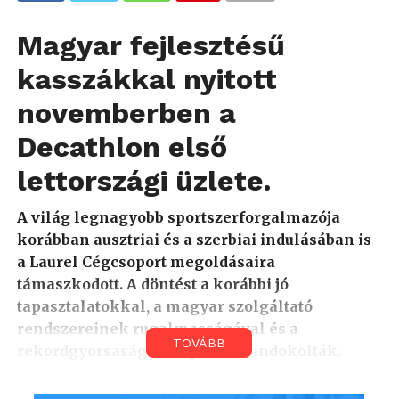
Magyar fejlesztésű
kasszákkal nyitott
novemberben a
Decathlon első
lettországi üzlete.
A világ legnagyobb sportszerforgalmazója
korábban ausztriai és a szerbiai indulásában is
a Laurel Cégcsoport megoldásaira
támaszkodott. A döntést a korábbi jó
tapasztalatokkal, a magyar szolgáltató
rendszereinek rugalmasságával és a
TOVÁBB
rekordgyorsaságú telepítéssel indokolták.
Gyors ütemben terjeszkedik a Decathlon. A csak