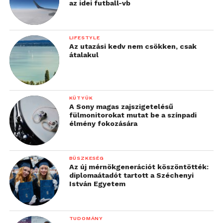
az idei futball-vb
LIFESTYLE
Az utazási kedv nem csökken, csak
átalakul
KÜTYÜK
A Sony magas zajszigetelésű
fülmonitorokat mutat be a színpadi
élmény fokozására
BÜSZKESÉG
Az új mérnökgenerációt köszöntötték:
diplomaátadót tartott a Széchenyi
István Egyetem
TUDOMÁNY