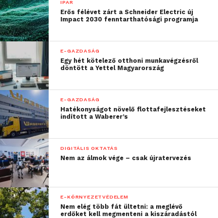
IPAR
árut behelyezi egy RFID
Erős félévet zárt a Schneider Electric új
Impact 2030 fenntarthatósági programja
“kádba”, és szinte már
kapja is a blokkot”
E-GAZDASÁG
Egy hét kötelező otthoni munkavégzésről
döntött a Yettel Magyarország
– mondta el az IT-szakember.
„Már induláskor
E-GAZDASÁG
Hatékonyságot növelő flottafejlesztéseket
magasnak mondható 30-
indított a Waberer’s
35%-os használati arányt
mértünk a bankkártyás
DIGITÁLIS OKTATÁS
Nem az álmok vége – csak újratervezés
önkiszolgáló kasszáknál,
de a food szektorban
szerzett tapasztalataink
E-KÖRNYEZETVÉDELEM
Nem elég több fát ültetni: a meglévő
szerint ez rövidesen 70-
erdőket kell megmenteni a kiszáradástól