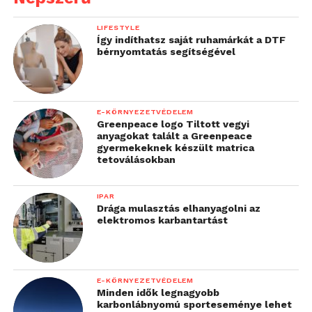
LIFESTYLE
Így indíthatsz saját ruhamárkát a DTF
bérnyomtatás segítségével
E-KÖRNYEZETVÉDELEM
Greenpeace logo Tiltott vegyi
anyagokat talált a Greenpeace
gyermekeknek készült matrica
tetoválásokban
IPAR
Drága mulasztás elhanyagolni az
elektromos karbantartást
E-KÖRNYEZETVÉDELEM
Minden idők legnagyobb
karbonlábnyomú sporteseménye lehet