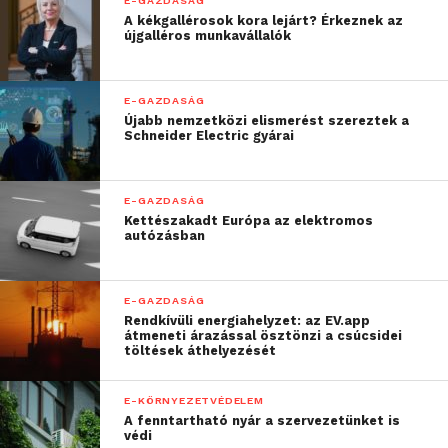
E-GAZDASÁG
A kékgallérosok kora lejárt? Érkeznek az
használt Laurel rendszer
újgalléros munkavállalók
együttműködik egy
lokális kasszaszoftverrel.
E-GAZDASÁG
Újabb nemzetközi elismerést szereztek a
A cég megoldása az
Schneider Electric gyárai
offline értékesítés mellett
az online értékesítésben
E-GAZDASÁG
Kettészakadt Európa az elektromos
is részt vesz. A korábbi
autózásban
együttműködés fényében
ezt is a Laurel
E-GAZDASÁG
Rendkívüli energiahelyzet: az EV.app
szakembereire bíztuk, de
átmeneti árazással ösztönzi a csúcsidei
töltések áthelyezését
ők hozták létre
számunkra a Stadlauban
E-KÖRNYEZETVÉDELEM
A fenntartható nyár a szervezetünket is
(Ausztria) lévő, szintén új
védi