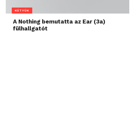
KÜTYÜK
A Nothing bemutatta az Ear (3a)
fülhallgatót