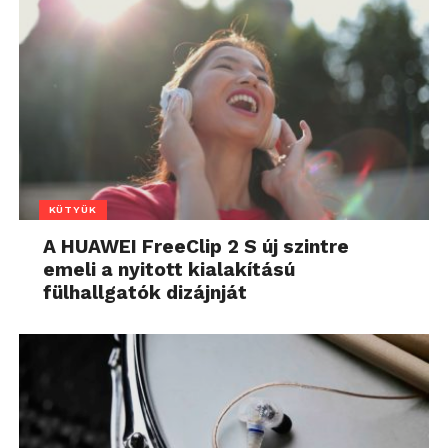
KÜTYÜK
A HUAWEI FreeClip 2 S új szintre
emeli a nyitott kialakítású
fülhallgatók dizájnját