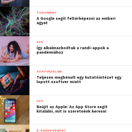
TUDOMÁNY
A Google segít feltérképezni az emberi
agyat
APP
Így alkalmazkodtak a randi-appok a
pandémiához
ADATVÉDELEM
Teljesen megbénult egy kutatóintézet egy
lopott szoftver miatt
APP
Beújít az Apple: Az App Store segít
kitalálni, mit is szeretnénk keresni
E-EGÉSZSÉGÜGY