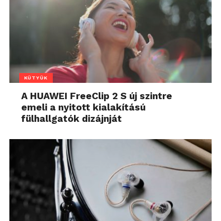
KÜTYÜK
A HUAWEI FreeClip 2 S új szintre
emeli a nyitott kialakítású
fülhallgatók dizájnját