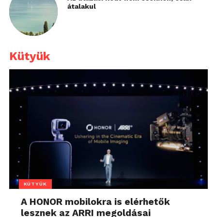
átalakul
Kütyük
KÜTYÜK
A HONOR mobilokra is elérhetők
lesznek az ARRI megoldásai