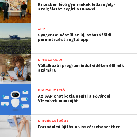
Krízisben lévő gyermekek lelkisegély-
szolgálatát segíti a Huawei
APP
Syngenta: Készül az új, szántóföldi
permetezést segítő app
E-GAZDASÁG
Vállalkozói program indul vidéken élő nők
számára
DIGITALIZÁCIÓ
Az SAP chatbotja segíti a Fővárosi
Vízművek munkáját
E-EGÉSZSÉGÜGY
Forradalmi újítás a visszérsebészetben