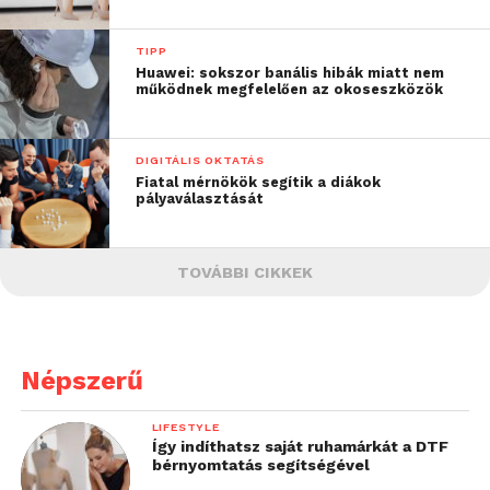
TIPP
Huawei: sokszor banális hibák miatt nem
működnek megfelelően az okoseszközök
DIGITÁLIS OKTATÁS
Fiatal mérnökök segítik a diákok
pályaválasztását
TOVÁBBI CIKKEK
Népszerű
LIFESTYLE
Így indíthatsz saját ruhamárkát a DTF
bérnyomtatás segítségével