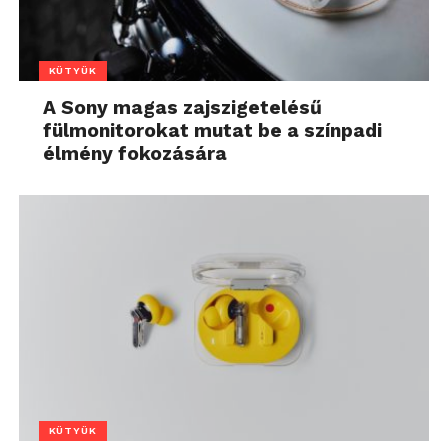
KÜTYÜK
A Sony magas zajszigetelésű
fülmonitorokat mutat be a színpadi
élmény fokozására
KÜTYÜK