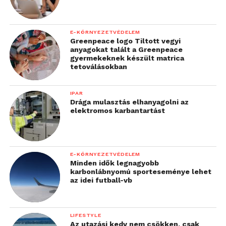
E-KÖRNYEZETVÉDELEM
Greenpeace logo Tiltott vegyi
anyagokat talált a Greenpeace
gyermekeknek készült matrica
tetoválásokban
IPAR
Drága mulasztás elhanyagolni az
elektromos karbantartást
E-KÖRNYEZETVÉDELEM
Minden idők legnagyobb
karbonlábnyomú sporteseménye lehet
az idei futball-vb
LIFESTYLE
Az utazási kedv nem csökken, csak