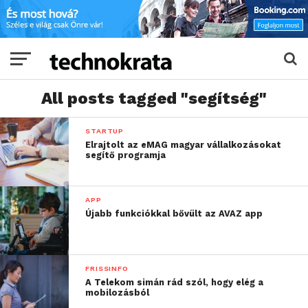
All posts tagged "segítség"
STARTUP
Elrajtolt az eMAG magyar vállalkozásokat
segítő programja
APP
Újabb funkciókkal bővült az AVAZ app
FRISSINFO
A Telekom simán rád szól, hogy elég a
mobilozásból