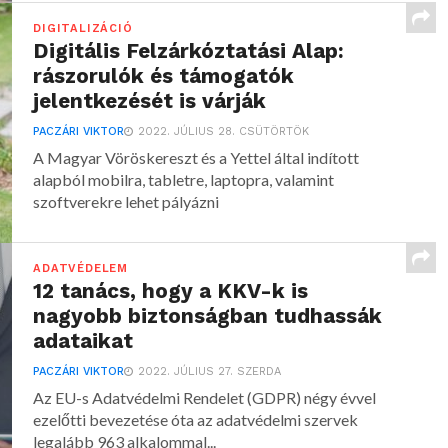
DIGITALIZÁCIÓ
Digitális Felzárkóztatási Alap:
rászorulók és támogatók
jelentkezését is várják
PACZÁRI VIKTOR
2022. JÚLIUS 28. CSÜTÖRTÖK
A Magyar Vöröskereszt és a Yettel által indított
alapból mobilra, tabletre, laptopra, valamint
szoftverekre lehet pályázni
ADATVÉDELEM
12 tanács, hogy a KKV-k is
nagyobb biztonságban tudhassák
adataikat
PACZÁRI VIKTOR
2022. JÚLIUS 27. SZERDA
Az EU-s Adatvédelmi Rendelet (GDPR) négy évvel
ezelőtti bevezetése óta az adatvédelmi szervek
legalább 963 alkalommal...