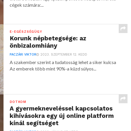
cégek számára:...
E-EGÉSZSÉGÜGY
Korunk népbetegsége: az
önbizalomhiány
PACZÁRI VIKTOR
2023. SZEPTEMBER 12. KEDD
A szakember szerint a tudatosság lehet a siker kulcsa
Az emberek több mint 90%-a küzd súlyos...
DOTKOM
A gyermekneveléssel kapcsolatos
kihívásokra egy új online platform
kínál segítséget