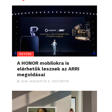
KÜTYÜK
A HONOR mobilokra is
elérhetők lesznek az ARRI
megoldásai
2026. AUGUSZTUS 6. CSÜTÖRTÖK