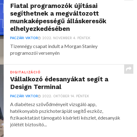
Fiatal programozók újításai
segíthetnek a megváltozott
munkaképességű álláskeresők
elhelyezkedésében
PACZÁRI VIKTOR
2022. NOVEMBER 4. PÉNTEK
Tizennégy csapat indult a Morgan Stanley
programozói versenyén
DIGITALIZÁCIÓ
Vállalkozó édesanyákat segít a
Design Terminal
PACZÁRI VIKTOR
2022. OKTÓBER 14. PÉNTEK
A diabétesz szövődményeit vizsgáló app,
hatékonyabb pszichoterápiát segítő eszköz,
fizikaoktatást támogató kísérleti készlet, édesanyák
jólétét biztosító...