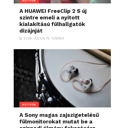
KÜTYÜK
A HUAWEI FreeClip 2 S új
szintre emeli a nyitott
kialakítású fülhallgatók
dizájnját
2026. JÚLIUS 15. SZERDA
KÜTYÜK
A Sony magas zajszigetelésű
fülmonitorokat mutat be a