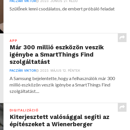
PACZÁRI VIKTOR
2023. JÚNIUS 27. KEDD
Szülőnek lenni csodálatos, de embert próbáló feladat
APP
Már 300 millió eszközön veszik
igénybe a SmartThings Find
szolgáltatást
PACZÁRI VIKTOR
2023. MÁJUS 12. PÉNTEK
A Samsung bejelentette, hogy a felhasználók már 300
millió eszközön veszik igénybe a SmartThings Find
szolgáltatást....
DIGITALIZÁCIÓ
Kiterjesztett valósággal segíti az
építészeket a Wienerberger