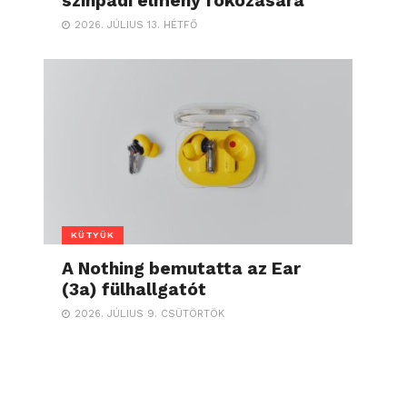
színpadi élmény fokozására
2026. JÚLIUS 13. HÉTFŐ
KÜTYÜK
A Nothing bemutatta az Ear
(3a) fülhallgatót
2026. JÚLIUS 9. CSÜTÖRTÖK