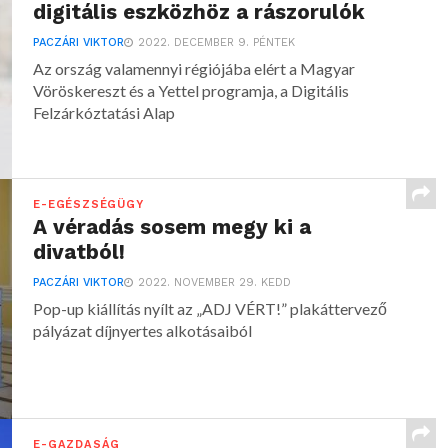
digitális eszközhöz a rászorulók
PACZÁRI VIKTOR
2022. DECEMBER 9. PÉNTEK
Az ország valamennyi régiójába elért a Magyar
Vöröskereszt és a Yettel programja, a Digitális
Felzárkóztatási Alap
E-EGÉSZSÉGÜGY
A véradás sosem megy ki a
divatból!
PACZÁRI VIKTOR
2022. NOVEMBER 29. KEDD
Pop-up kiállítás nyílt az „ADJ VÉRT!” plakáttervező
pályázat díjnyertes alkotásaiból
E-GAZDASÁG