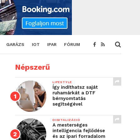
GARÁZS
IOT
IPAR
FÓRUM
Népszerű
LIFESTYLE
Így indíthatsz saját
ruhamárkát a DTF
bérnyomtatás
segítségével
DIGITALIZÁCIÓ
A mesterséges
intelligencia fejlődése
és az ipari forradalom