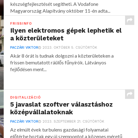
készségfejlesztését segítheti. A Vodafone
Magyarország Alapítvány október 11-én adta...
FRISSINFO
Ilyen elektromos gépek lephetik el
a közterületeket
PACZÁRI VIKTOR
2023. OKTÓBER 5. CSÜTÖRTÖK
Akár 8 órát is tudnak dolgozni a közterületeken a
frissen bemutatott ráülős fűnyírók. Látványos
fejlődésen ment...
DIGITALIZÁCIÓ
5 javaslat szoftver választáshoz
középvállalatoknak
PACZÁRI VIKTOR
2023. SZEPTEMBER 21. CSÜTÖRTÖK
Az elmúlt évek turbulens gazdasági folyamatai
előtérbe hoztak egy új szempontot a közepes méretű