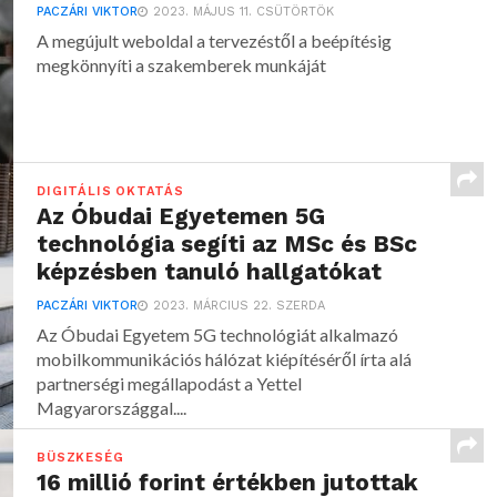
PACZÁRI VIKTOR
2023. MÁJUS 11. CSÜTÖRTÖK
A megújult weboldal a tervezéstől a beépítésig
megkönnyíti a szakemberek munkáját
DIGITÁLIS OKTATÁS
Az Óbudai Egyetemen 5G
technológia segíti az MSc és BSc
képzésben tanuló hallgatókat
PACZÁRI VIKTOR
2023. MÁRCIUS 22. SZERDA
Az Óbudai Egyetem 5G technológiát alkalmazó
mobilkommunikációs hálózat kiépítéséről írta alá
partnerségi megállapodást a Yettel
Magyarországgal....
BÜSZKESÉG
16 millió forint értékben jutottak