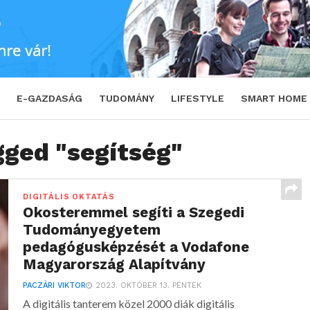
E-GAZDASÁG
TUDOMÁNY
LIFESTYLE
SMART HOME
gged "segítség"
DIGITÁLIS OKTATÁS
Okosteremmel segíti a Szegedi
Tudományegyetem
pedagógusképzését a Vodafone
Magyarország Alapítvány
PACZÁRI VIKTOR
2023. OKTÓBER 13. PÉNTEK
A digitális tanterem közel 2000 diák digitális