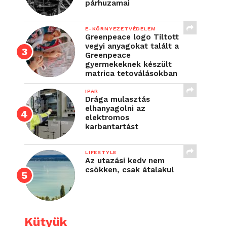
párhuzamai
E-KÖRNYEZETVÉDELEM
Greenpeace logo Tiltott
vegyi anyagokat talált a
Greenpeace
gyermekeknek készült
matrica tetoválásokban
IPAR
Drága mulasztás
elhanyagolni az
elektromos
karbantartást
LIFESTYLE
Az utazási kedv nem
csökken, csak átalakul
Kütyük