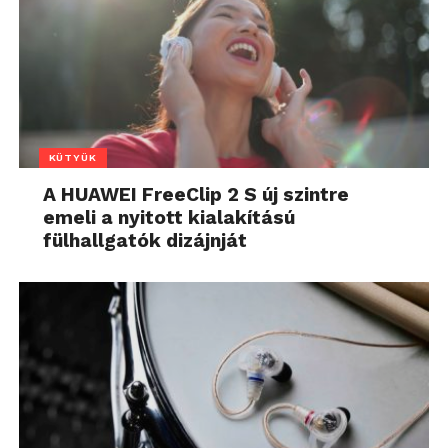
KÜTYÜK
A HUAWEI FreeClip 2 S új szintre
emeli a nyitott kialakítású
fülhallgatók dizájnját