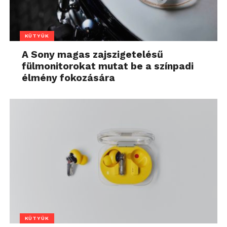
KÜTYÜK
A Sony magas zajszigetelésű
fülmonitorokat mutat be a színpadi
élmény fokozására
KÜTYÜK