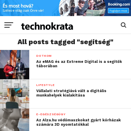
All posts tagged "segítség"
DOTKOM
Az eMAG és az Extreme Digital is a segítők
táborában
LIFESTYLE
Vállalati stratégiává vált a digitális
munkahelyek kialakítása
E-EGÉSZSÉGÜGY
Az Alza.hu védőmaszkokat gyárt kórházak
számára 3D nyomtatókkal