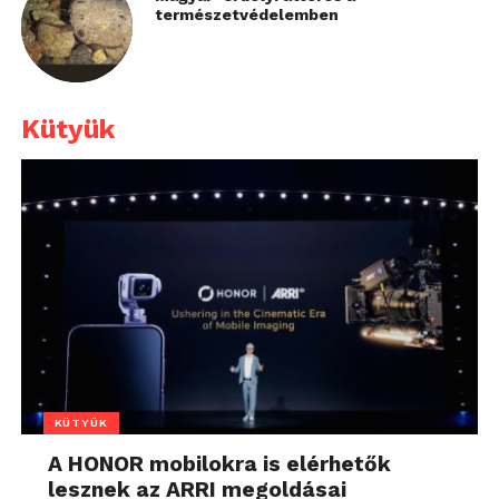
természetvédelemben
Kütyük
KÜTYÜK
A HONOR mobilokra is elérhetők
lesznek az ARRI megoldásai