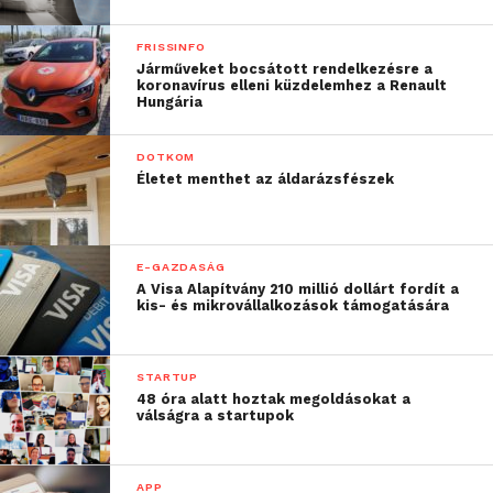
FRISSINFO
Járműveket bocsátott rendelkezésre a
koronavírus elleni küzdelemhez a Renault
Hungária
DOTKOM
Életet menthet az áldarázsfészek
E-GAZDASÁG
A Visa Alapítvány 210 millió dollárt fordít a
kis- és mikrovállalkozások támogatására
STARTUP
48 óra alatt hoztak megoldásokat a
válságra a startupok
APP