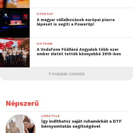
STARTUP
A magyar vállalkozások európai piacra
lépését is segíti a PowerUp!
DOTKOM
A Vodafone Főállású Angyalok több ezer
ember életét tették könnyebbé 2019-ben
TOVÁBBI CIKKEK
Népszerű
LIFESTYLE
Így indíthatsz saját ruhamárkát a DTF
bérnyomtatás segítségével