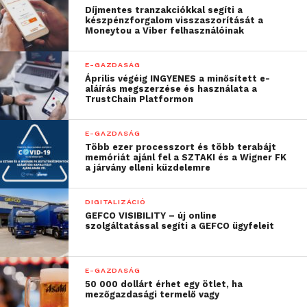
Díjmentes tranzakciókkal segíti a
készpénzforgalom visszaszorítását a
Moneytou a Viber felhasználóinak
E-GAZDASÁG
Április végéig INGYENES a minősített e-
aláírás megszerzése és használata a
TrustChain Platformon
E-GAZDASÁG
Több ezer processzort és több terabájt
memóriát ajánl fel a SZTAKI és a Wigner FK
a járvány elleni küzdelemre
DIGITALIZÁCIÓ
GEFCO VISIBILITY – új online
szolgáltatással segíti a GEFCO ügyfeleit
E-GAZDASÁG
50 000 dollárt érhet egy ötlet, ha
mezőgazdasági termelő vagy