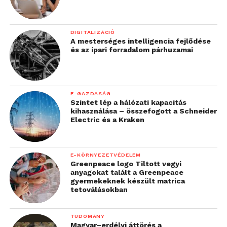
DIGITALIZÁCIÓ
A mesterséges intelligencia fejlődése
és az ipari forradalom párhuzamai
E-GAZDASÁG
Szintet lép a hálózati kapacitás
kihasználása – összefogott a Schneider
Electric és a Kraken
E-KÖRNYEZETVÉDELEM
Greenpeace logo Tiltott vegyi
anyagokat talált a Greenpeace
gyermekeknek készült matrica
tetoválásokban
TUDOMÁNY
Magyar–erdélyi áttörés a