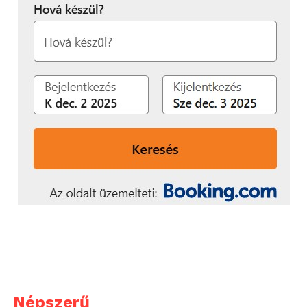
okostelefonon és számítógépen folytatott
tevékenységeinek szabályozását segíti, hanem a
különféle biztonsági kockázatok és
kiberfenyegetések ellen is védelmet biztosít.
A gyermek biztonságban tartása a
való világban
Fontos biztosítani, hogy a gyermek ne szakadjon el a
valóságtól, és ne az online térben töltse az összes
idejét. És amikor a gyerek az otthon falain kívül
tartózkodik, akkor is figyelemmel kísérhetjük a
hollétét egy szülői felügyeleti megoldás,
nevezetesen egy GPS-nyomkövető használatával,
amelynek segítségével azonosíthatjuk a
tartózkodási helyét egy valós idejű online térképen.
Emellett további megnyugvást jelenthetnek az
olyan funkciók, mint a biztonságos tartózkodási
Népszerű