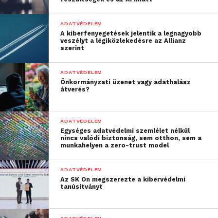
videót néz éppen a
gyerek, és úgy szeretnék
ADATVÉDELEM
őt biztonságban tudni,
A kiberfenyegetések jelentik a legnagyobb
veszélyt a légiközlekedésre az Allianz
hogy közben ne
szerint
tolakodjanak folyton bele
ADATVÉDELEM
az életébe”
Önkormányzati üzenet vagy adathalász
átverés?
– fejtette ki Elena Kadocsnyikova, a Kaspersky
ADATVÉDELEM
termékmarketing menedzsere.
Egységes adatvédelmi szemlélet nélkül
nincs valódi biztonság, sem otthon, sem a
A legegyszerűbben úgy biztosíthatjuk gyermekeink
munkahelyen a zero-trust model
online biztonságát, ha nyíltan beszélünk velünk
többek között a böngészésről, a játékokról és a
ADATVÉDELEM
Az SK On megszerezte a kibervédelmi
korlátozásokról (és hogy miért van ez utóbbiaknak
tanúsítványt
értelmük). Arra persze mindig számíthatunk, hogy a
gyerekek megpróbálják a szülők által lefektetett