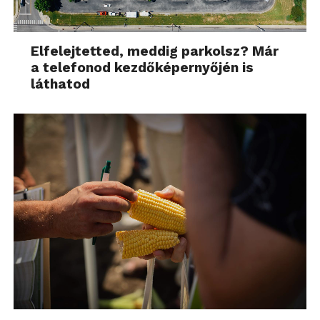
Elfelejtetted, meddig parkolsz? Már
a telefonod kezdőképernyőjén is
láthatod