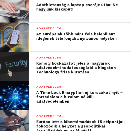
gyerekek több időt
Adatbiztonság a laptop cseréje után: Ne
hagyjunk kiskaput!
töltenek otthon, és ezért
jóval kevesebb dologgal
ADATVÉDELEM
tudják magukat
Az európaiak több mint fele belepillant
idegenek telefonjába nyilvános helyeken
elfoglalni. Így aztán egyre
többet használják a
ADATVÉDELEM
YouTube-ot, ahol
Komoly kockázatot jelez a magyarok
adatvédelmi tudatosságáról a Kingston
szórakoztató, vicces és
Technology friss kutatása
oktató célú videókat
ADATVÉDELEM
néznek. A szülőknek
A Time Lock Encryption új korszakot nyit –
forradalom a bizalom nélküli
azonban nincs mindig
adatvédelemben
idejük arra, hogy
ADATVÉDELEM
ellenőrizzék, milyen
Európa lett a kibertámadások fő célpontja:
fokozódik a helyzet a geopolitikai
feszültségek és az AI miatt