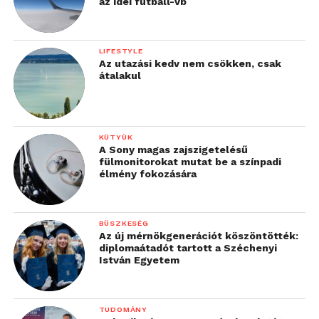
az idei futball-vb
LIFESTYLE
Az utazási kedv nem csökken, csak
átalakul
KÜTYÜK
A Sony magas zajszigetelésű
fülmonitorokat mutat be a színpadi
élmény fokozására
BÜSZKESÉG
Az új mérnökgenerációt köszöntötték:
diplomaátadót tartott a Széchenyi
István Egyetem
TUDOMÁNY