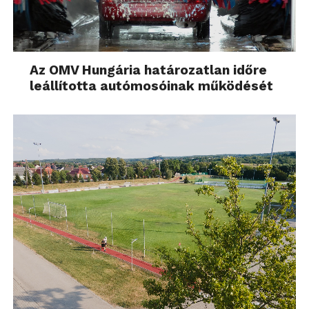
Az OMV Hungária határozatlan időre
leállította autómosóinak működését