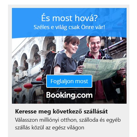
Az internethasználat ellenőrzése
„A nagy hatalom nagy felelősséggel jár”
– az adott
erőforrások felelősségteljes használatát pedig
sokszor tanulni kell. Az internet által biztosított
szabadság és lehetőségek azonban hátrányokkal is
járnak. Ezek a kockázatok és hátrányok viszont a
megfelelő kontrollokkal és korlátozásokkal
mérsékelhetők.
Az okostelefon védelme a biztonsági
problémák ellen
Bár a kontrollok megléte és a megfelelő viselkedés
mind helyes intézkedés, a hatékony biztonsági
szoftver és a szülői felügyeleti alkalmazás
telepítésének jelentőségét sem szabad alábecsülni. A
Kaspersky Safe Kids szoftveréhez hasonló sokoldalú
szülői felügyeleti megoldás nem csak a gyerek