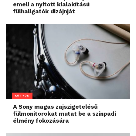
emeli a nyitott kialakítású
fülhallgatók dizájnját
KÜTYÜK
A Sony magas zajszigetelésű
fülmonitorokat mutat be a színpadi
élmény fokozására