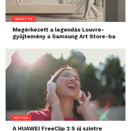
SMART-TV
Megérkezett a legendás Louvre-
gyűjtemény a Samsung Art Store-ba
KÜTYÜK
A HUAWEI FreeClip 2 S új szintre