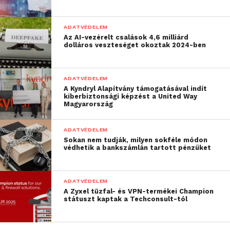
hozzáférhetnek. Biztonsági okokból a szülők
biztonsági értesítést is kaphatnak arról, ha valaki
ADATVÉDELEM
ismeretlen eszközről jelentkezik be a fiókba, vagy
Az AI-vezérelt csalások 4,6 milliárd
megpróbálja alaphelyzetbe állítani a jelszót.
dolláros veszteséget okoztak 2024-ben
Családi csoport beállítása
ADATVÉDELEM
A Kyndryl Alapítvány támogatásával indít
Családi
fiók beállításával kezelhetjük a gyermekünk
kiberbiztonsági képzést a United Way
vásárlásait, továbbá megoszthatunk egymással
Magyarország
játékokat, könyveket és TV-műsorokat
– a
médiatartalom így változatos marad és a gyerek
ADATVÉDELEM
Sokan nem tudják, milyen sokféle módon
egyedi igényeihez igazodik, ugyanakkor
védhetik a bankszámlán tartott pénzüket
elkerülhetjük/blokkolhatjuk a szókimondó
tartalmakat és a nem megfelelő alkalmazásokat. A
szülői felügyelet segítségével a használat a
ADATVÉDELEM
A Zyxel tűzfal- és VPN-termékei Champion
játékoknál és filmeknél meghatározott korhatárhoz
státuszt kaptak a Techconsult-tól
igazítható.