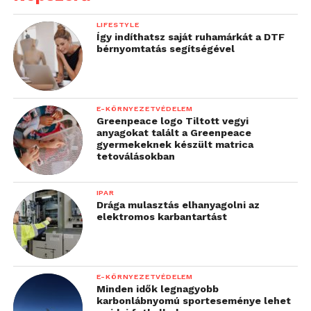
zóna meghatározása és az értesítések, valamint a
készülék alacsony töltöttségi szintje esetén küldött
LIFESTYLE
riasztás.
Így indíthatsz saját ruhamárkát a DTF
bérnyomtatás segítségével
A Google gyermekfiók beállításával kapcsolatban a
https://www.kaspersky.com/blog/google-account-
for-your-kid/37230/
webhelyen található bővebb
E-KÖRNYEZETVÉDELEM
információ.
Greenpeace logo Tiltott vegyi
anyagokat talált a Greenpeace
gyermekeknek készült matrica
Ha többet szeretne megtudni a Kaspersky Safe Kids
tetoválásokban
biztonsági megoldásáról, keresse fel a következő
webhelyet:
www.kaspersky.hu/safe-kids
IPAR
Drága mulasztás elhanyagolni az
elektromos karbantartást
E-KÖRNYEZETVÉDELEM
Minden idők legnagyobb
karbonlábnyomú sporteseménye lehet