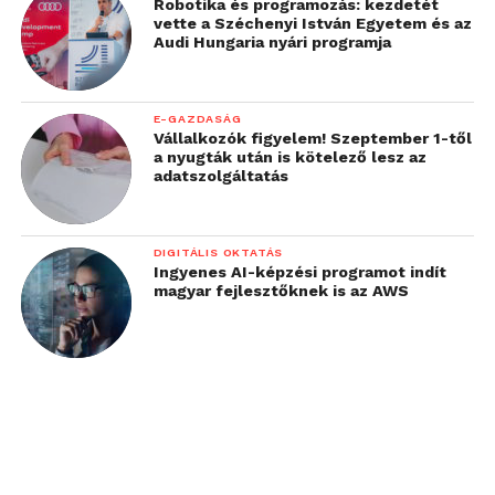
Robotika és programozás: kezdetét
vette a Széchenyi István Egyetem és az
Audi Hungaria nyári programja
E-GAZDASÁG
Vállalkozók figyelem! Szeptember 1-től
a nyugták után is kötelező lesz az
adatszolgáltatás
DIGITÁLIS OKTATÁS
Ingyenes AI-képzési programot indít
magyar fejlesztőknek is az AWS