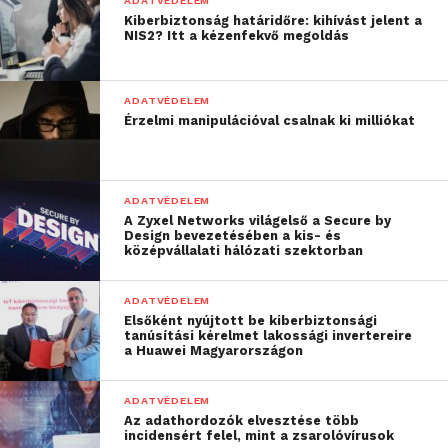
szabályokat és korlátozásokat megkerülni, éppen
ADATVÉDELEM
Kiberbiztonság határidőre: kihívást jelent a
ezért a Kaspersky néhány hasznos tanáccsal szolgál
NIS2? Itt a kézenfekvő megoldás
a beállításokat illetően:
5 tipp a karácsonyra kapott
ADATVÉDELEM
mobileszköz okos beállításához:
Érzelmi manipulációval csalnak ki milliókat
Fiókkezelés a helyi törvényeknek
megfelelően
ADATVÉDELEM
A Zyxel Networks világelső a Secure by
Eltérő szabályok vonatkoznak a mobil
Design bevezetésében a kis- és
középvállalati hálózati szektorban
operációsrendszer-fiók létrehozását lehetővé tevő
törvényes korhatárra; néhány európai régióban 14 év
ADATVÉDELEM
az alsó korhatár. A kiskorúak számára az jelenthet
Elsőként nyújtott be kiberbiztonsági
opciót, ha létrehozunk számukra egy, a szülők
tanúsítási kérelmet lakossági invertereire
a Huawei Magyarországon
fiókjához kapcsolt külön fiókot. Így nem sértjük
meg a szolgáltatási feltételeket és ellenőrzésünk
ADATVÉDELEM
alatt tarthatjuk a fiókot, ugyanakkor a gyerekek
Az adathordozók elvesztése több
minden engedélyezett szolgáltatáshoz
incidensért felel, mint a zsarolóvírusok