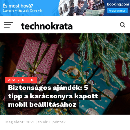
ADATVÉDELEM
Biztonságos ajándék: 5
tipp a karácsonyra kapott
mobil beállításához
Megjelent:
2021. január 1. péntek