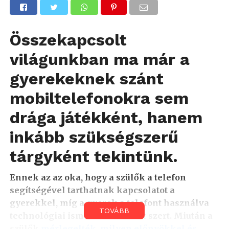
Összekapcsolt
világunkban ma már a
gyerekeknek szánt
mobiltelefonokra sem
drága játékként, hanem
inkább szükségszerű
tárgyként tekintünk.
Ennek az az oka, hogy a szülők a telefon
segítségével tarthatnak kapcsolatot a
gyerekkel, míg a gyerek a telefont használva
TOVÁBB
technológiai ismeretekre tehet szert. Miután a
szülők
mérlegelték, milyen előnyökkel és