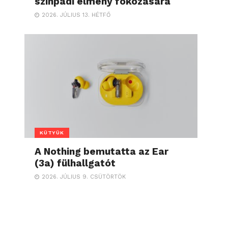
színpadi élmény fokozására
2026. JÚLIUS 13. HÉTFŐ
KÜTYÜK
A Nothing bemutatta az Ear
(3a) fülhallgatót
2026. JÚLIUS 9. CSÜTÖRTÖK