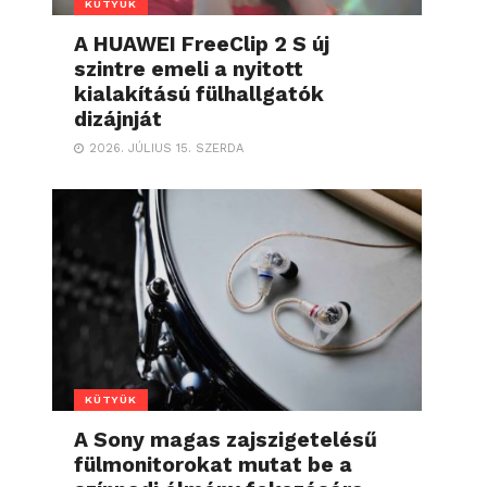
KÜTYÜK
A HUAWEI FreeClip 2 S új
szintre emeli a nyitott
kialakítású fülhallgatók
dizájnját
2026. JÚLIUS 15. SZERDA
KÜTYÜK
A Sony magas zajszigetelésű
fülmonitorokat mutat be a