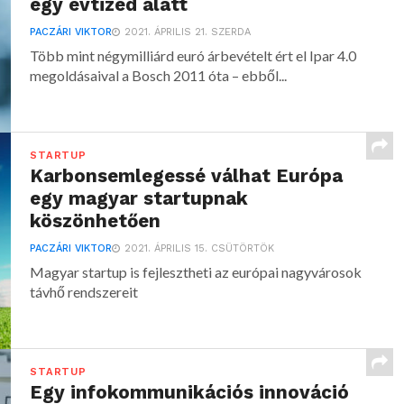
egy évtized alatt
PACZÁRI VIKTOR
2021. ÁPRILIS 21. SZERDA
Több mint négymilliárd euró árbevételt ért el Ipar 4.0
megoldásaival a Bosch 2011 óta – ebből...
STARTUP
Karbonsemlegessé válhat Európa
egy magyar startupnak
köszönhetően
PACZÁRI VIKTOR
2021. ÁPRILIS 15. CSÜTÖRTÖK
Magyar startup is fejlesztheti az európai nagyvárosok
távhő rendszereit
STARTUP
Egy infokommunikációs innováció