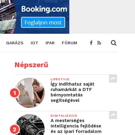
GARÁZS
IOT
IPAR
FÓRUM
Népszerű
LIFESTYLE
Így indíthatsz saját
ruhamárkát a DTF
bérnyomtatás
segítségével
DIGITALIZÁCIÓ
A mesterséges
intelligencia fejlődése
és az ipari forradalom