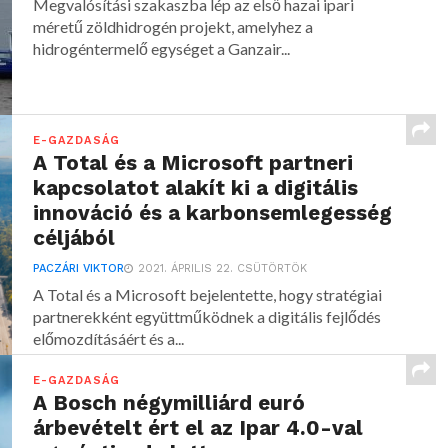
Megvalósítási szakaszba lép az első hazai ipari
méretű zöldhidrogén projekt, amelyhez a
hidrogéntermelő egységet a Ganzair...
E-GAZDASÁG
A Total és a Microsoft partneri
kapcsolatot alakít ki a digitális
innováció és a karbonsemlegesség
céljából
PACZÁRI VIKTOR
2021. ÁPRILIS 22. CSÜTÖRTÖK
A Total és a Microsoft bejelentette, hogy stratégiai
partnerekként együttműködnek a digitális fejlődés
előmozdításáért és a...
E-GAZDASÁG
A Bosch négymilliárd euró
árbevételt ért el az Ipar 4.0-val