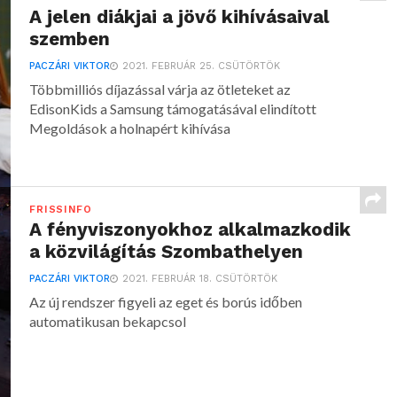
A jelen diákjai a jövő kihívásaival
szemben
PACZÁRI VIKTOR
2021. FEBRUÁR 25. CSÜTÖRTÖK
Többmilliós díjazással várja az ötleteket az
EdisonKids a Samsung támogatásával elindított
Megoldások a holnapért kihívása
FRISSINFO
A fényviszonyokhoz alkalmazkodik
a közvilágítás Szombathelyen
PACZÁRI VIKTOR
2021. FEBRUÁR 18. CSÜTÖRTÖK
Az új rendszer figyeli az eget és borús időben
automatikusan bekapcsol