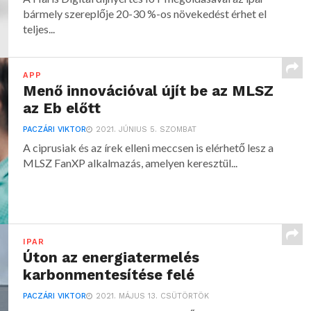
bármely szereplője 20-30 %-os növekedést érhet el
teljes...
APP
Menő innovációval újít be az MLSZ
az Eb előtt
PACZÁRI VIKTOR
2021. JÚNIUS 5. SZOMBAT
A ciprusiak és az írek elleni meccsen is elérhető lesz a
MLSZ FanXP alkalmazás, amelyen keresztül...
IPAR
Úton az energiatermelés
karbonmentesítése felé
PACZÁRI VIKTOR
2021. MÁJUS 13. CSÜTÖRTÖK