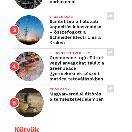
párhuzamai
E-GAZDASÁG
Szintet lép a hálózati
kapacitás kihasználása
– összefogott a
Schneider Electric és a
Kraken
E-KÖRNYEZETVÉDELEM
Greenpeace logo Tiltott
vegyi anyagokat talált a
Greenpeace
gyermekeknek készült
matrica tetoválásokban
TUDOMÁNY
Magyar–erdélyi áttörés
a természetvédelemben
Kütyük