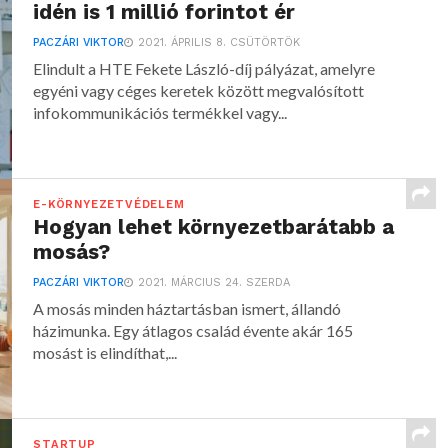
idén is 1 millió forintot ér
PACZÁRI VIKTOR
2021. ÁPRILIS 8. CSÜTÖRTÖK
Elindult a HTE Fekete László-díj pályázat, amelyre
egyéni vagy céges keretek között megvalósított
infokommunikációs termékkel vagy...
E-KÖRNYEZETVÉDELEM
Hogyan lehet környezetbarátabb a
mosás?
PACZÁRI VIKTOR
2021. MÁRCIUS 24. SZERDA
A mosás minden háztartásban ismert, állandó
házimunka. Egy átlagos család évente akár 165
mosást is elindíthat,...
STARTUP