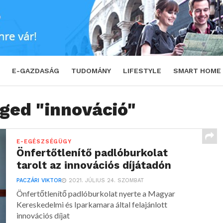
E-GAZDASÁG
TUDOMÁNY
LIFESTYLE
SMART HOME
gged "innováció"
E-EGÉSZSÉGÜGY
Önfertőtlenítő padlóburkolat
tarolt az innovációs díjátadón
PACZÁRI VIKTOR
2021. JÚLIUS 24. SZOMBAT
Önfertőtlenítő padlóburkolat nyerte a Magyar
Kereskedelmi és Iparkamara által felajánlott
innovációs díjat