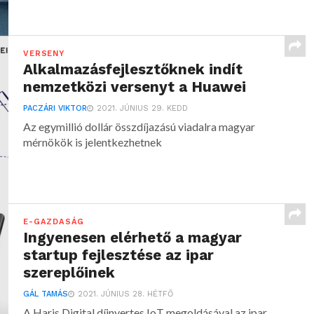
VERSENY
Alkalmazásfejlesztőknek indít
nemzetközi versenyt a Huawei
PACZÁRI VIKTOR
2021. JÚNIUS 29. KEDD
Az egymillió dollár összdíjazású viadalra magyar
mérnökök is jelentkezhetnek
E-GAZDASÁG
Ingyenesen elérhető a magyar
startup fejlesztése az ipar
szereplőinek
GÁL TAMÁS
2021. JÚNIUS 28. HÉTFŐ
A Haris Digital díjnyertes IoT megoldásával az ipar