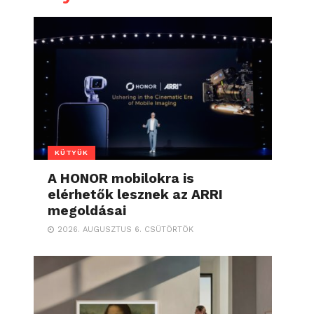
KÜTYÜK
A HONOR mobilokra is
elérhetők lesznek az ARRI
megoldásai
2026. AUGUSZTUS 6. CSÜTÖRTÖK