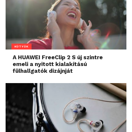
KÜTYÜK
A HUAWEI FreeClip 2 S új szintre
emeli a nyitott kialakítású
fülhallgatók dizájnját