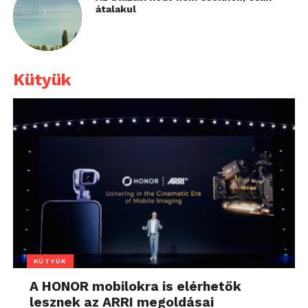
átalakul
Kütyük
KÜTYÜK
A HONOR mobilokra is elérhetők
lesznek az ARRI megoldásai