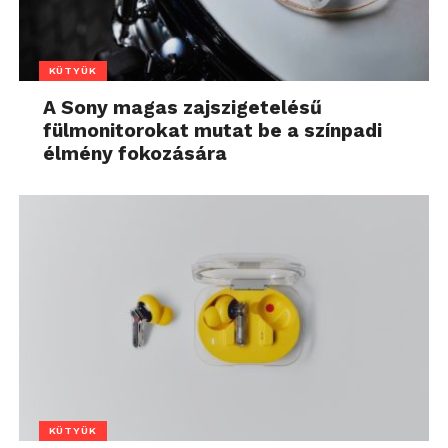
KÜTYÜK
A Sony magas zajszigetelésű
fülmonitorokat mutat be a színpadi
élmény fokozására
KÜTYÜK