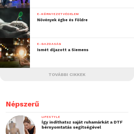
E-KÖRNYEZETVÉDELEM
Növények égbe és Földre
E-GAZDASÁG
Ismét díjazott a Siemens
TOVÁBBI CIKKEK
Népszerű
LIFESTYLE
Így indíthatsz saját ruhamárkát a DTF
bérnyomtatás segítségével