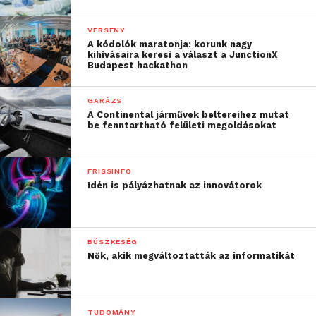
VERSENY
A kódolók maratonja: korunk nagy
kihívásaira keresi a választ a JunctionX
Budapest hackathon
GARÁZS
A Continental járművek beltereihez mutat
be fenntartható felületi megoldásokat
FRISSINFO
Idén is pályázhatnak az innovátorok
BÜSZKESÉG
Nők, akik megváltoztatták az informatikát
TUDOMÁNY