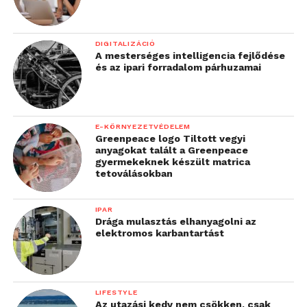
DIGITALIZÁCIÓ
A mesterséges intelligencia fejlődése
és az ipari forradalom párhuzamai
E-KÖRNYEZETVÉDELEM
Greenpeace logo Tiltott vegyi
anyagokat talált a Greenpeace
gyermekeknek készült matrica
tetoválásokban
IPAR
Drága mulasztás elhanyagolni az
elektromos karbantartást
LIFESTYLE
Az utazási kedv nem csökken, csak