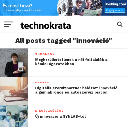
All posts tagged "innováció"
TUDOMÁNY
Megkerülhetetlenek a női feltalálók a
kémiai ágazatokban
GARÁZS
Digitális szervizpartner hálózat: innováció
a gumiabroncs és autószerviz piacon
E-EGÉSZSÉGÜGY
Új innováció a SYNLAB-tól