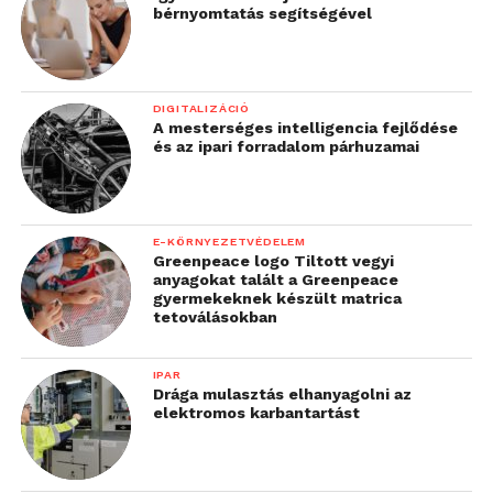
bérnyomtatás segítségével
DIGITALIZÁCIÓ
A mesterséges intelligencia fejlődése
és az ipari forradalom párhuzamai
E-KÖRNYEZETVÉDELEM
Greenpeace logo Tiltott vegyi
anyagokat talált a Greenpeace
gyermekeknek készült matrica
tetoválásokban
IPAR
Drága mulasztás elhanyagolni az
elektromos karbantartást