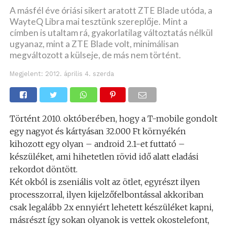
A másfél éve óriási sikert aratott ZTE Blade utóda, a
WayteQ Libra mai tesztünk szereplője. Mint a
címben is utaltam rá, gyakorlatilag változtatás nélkül
ugyanaz, mint a ZTE Blade volt, minimálisan
megváltozott a külseje, de más nem történt.
Megjelent:
2012. április 4. szerda
Történt 2010. októberében, hogy a T-mobile gondolt
egy nagyot és kártyásan 32.000 Ft környékén
kihozott egy olyan – android 2.1-et futtató –
készüléket, ami hihetetlen rövid idő alatt eladási
rekordot döntött.
Két okból is zseniális volt az ötlet, egyrészt ilyen
processzorral, ilyen kijelzőfelbontással akkoriban
csak legalább 2x ennyiért lehetett készüléket kapni,
másrészt így sokan olyanok is vettek okostelefont,