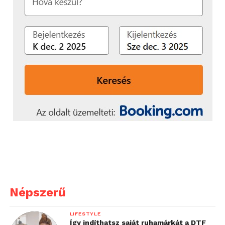
Népszerű
LIFESTYLE
Így indíthatsz saját ruhamárkát a DTF