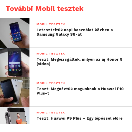
További Mobil tesztek
MOBIL TESZTEK
Leteszteltük napi használat közben a
Samsung Galaxy S8-at
MOBIL TESZTEK
Jobb oldalt látható a régi ZTE Blade, bal oldalon
Teszt: Megvizsgáltuk, milyen az új Honor 8
pedig a keresztségben WayteQ Libra-nak nevezett
(video)
“utód”.
Némi magyarázat, miért is a kettős névhasználat (az
MOBIL TESZTEK
előlapon, a hangszóró alatt továbbra is ZTE, a
Teszt: Megnéztük magunknak a Huawei P10
hátoldalon pedig WayteQ logo), hogy a ZTE ugyanazt
Plus-t
a készüléket szolgáltatói függőséggel ZTE néven,
függetlenül azonban WayteQ néven árulja. Hogy ez
MOBIL TESZTEK
mért jó neki, az nem derül ki, de tulajdonképpen
Teszt: Huawei P9 Plus – Egy lépéssel előre
nem is számít.