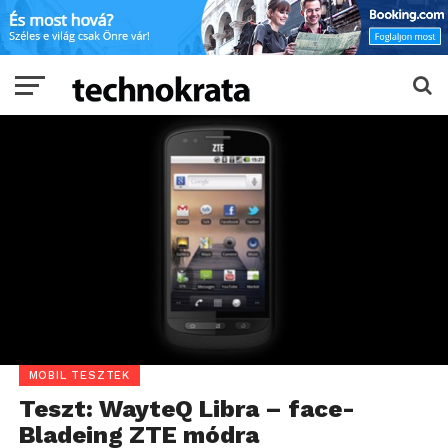
MOBIL TESZTEK
Teszt: WayteQ Libra – face-
Bladeing ZTE módra