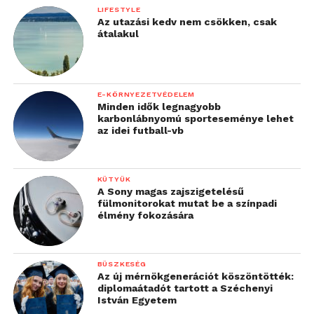
LIFESTYLE
Az utazási kedv nem csökken, csak
átalakul
E-KÖRNYEZETVÉDELEM
Minden idők legnagyobb
karbonlábnyomú sporteseménye lehet
az idei futball-vb
KÜTYÜK
A Sony magas zajszigetelésű
fülmonitorokat mutat be a színpadi
élmény fokozására
BÜSZKESÉG
Az új mérnökgenerációt köszöntötték:
diplomaátadót tartott a Széchenyi
István Egyetem