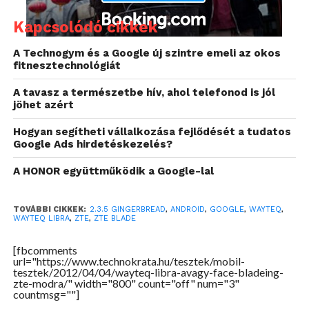
egy buta korlátozás, szoftveresen ugyanis az 512 MB
RAM-jából a fele le volt tiltva. Immáron 2.2-essel, a
Kapcsolódó cikkek
korábbi memória duplájával lehetett használni,
mindenki boldog volt.
A Technogym és a Google új szintre emeli az okos
fitnesztechnológiát
Na, itt, ezen a ponton állt meg a ZTE, 2011
A tavasz a természetbe hív, ahol telefonod is jól
szeptemberben ezen a ponton hozta be az utódot.
jöhet azért
És itt tart most is, annyival kibővítve, hogy közben
Hogyan segítheti vállalkozása fejlődését a tudatos
érkezett GingerBread (2.3.5) rá, de az új típus, a
Google Ads hirdetéskezelés?
WayteQ Libra semmi más technikai paraméterben
nem tér el!
A HONOR együttműködik a Google-lal
Ezt én sem akartam elhinni, amikor elkezdtem
foglalkozni a készülékkel a tesztidőszak elején, de
TOVÁBBI CIKKEK:
2.3.5 GINGERBREAD
,
ANDROID
,
GOOGLE
,
WAYTEQ
,
WAYTEQ LIBRA
,
ZTE
,
ZTE BLADE
aztán aprólékosan meggyőződtem róla.
[fbcomments
url="https://www.technokrata.hu/tesztek/mobil-
tesztek/2012/04/04/wayteq-libra-avagy-face-bladeing-
zte-modra/" width="800" count="off" num="3"
countmsg=""]