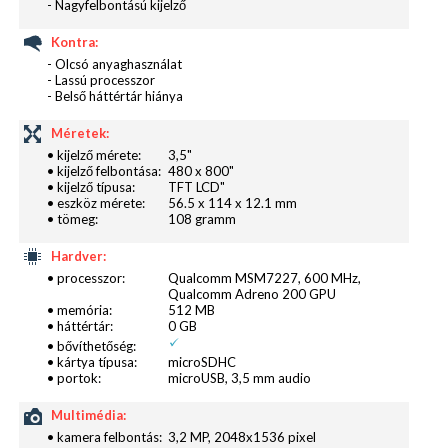
- Nagyfelbontású kijelző
Kontra:
- Olcsó anyaghasználat
A hátlap alatt sincs meglepetés, teljesen azonos a
- Lassú processzor
- Belső háttértár hiánya
SIM és a microSD fészke, típusazonos az
akkumulátor is, jól látszik jobb oldalt alul a
Méretek:
fóliaantenna egyezősége is.
• kijelző mérete:
3,5"
• kijelző felbontása:
480 x 800"
• kijelző típusa:
TFT LCD"
A dobozban minden szükséges dolog megtalálható,
• eszköz mérete:
56.5 x 114 x 12.1 mm
• tömeg:
108 gramm
a hálózati töltő okosan, USB-hüvellyel ellátva, így
megvan a beledugható hosszabbítóval egyből az
Hardver:
adatkábel is, egy szerény képességű, számomra
• processzor:
Qualcomm MSM7227, 600 MHz,
Qualcomm Adreno 200 GPU
kényelmetlen headset, egy vastag, többnyelvű
• memória:
512 MB
(köztük magyar is) leírás, valamint egy kártya,
• háttértár:
0 GB
• bővíthetőség:
mellyel – a lefestett réteg lekaparása után
• kártya típusa:
microSDHC
leolvasható kóddal – egy komplett Sygic Voucher
• portok:
microUSB, 3,5 mm audio
Edition (komplett EU-térképpel) tulajdonosai
Multimédia:
lehetünk. Ez önmagában 40 €-t ér, ami a készülék
• kamera felbontás:
3,2 MP, 2048x1536 pixel
árának több, mint 1/3-a. Szerintem jó üzlet.