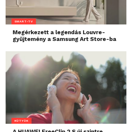
SMART-TV
Megérkezett a legendás Louvre-
gyűjtemény a Samsung Art Store-ba
KÜTYÜK
A HUAWEI FreeClip 2 S új szintre