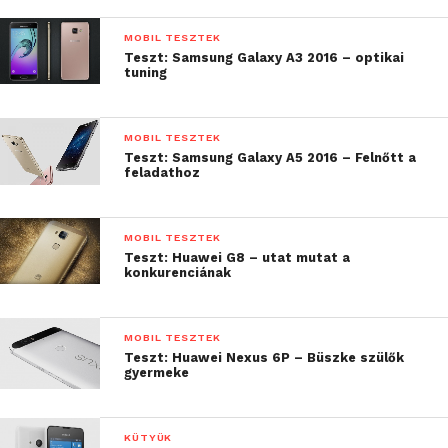
sebességgel, ami épp csak annyit ér, hogy ki lehet
MOBIL TESZTEK
pipálni, ez is van benne. Használni csak
Teszt: Samsung Galaxy A3 2016 – optikai
tuning
végszükségben érdemes.
MOBIL TESZTEK
Teszt: Samsung Galaxy A5 2016 – Felnőtt a
feladathoz
MOBIL TESZTEK
Teszt: Huawei G8 – utat mutat a
konkurenciának
MOBIL TESZTEK
Teszt: Huawei Nexus 6P – Büszke szülők
gyermeke
Oldalról jól látszik, hogy elhagyták a csillogó ezüst-
díszítést róla, pedig az igazán szép volt, vékonyította
a készülékházat. Pozitív változás, hogy minimálisan
KÜTYÜK