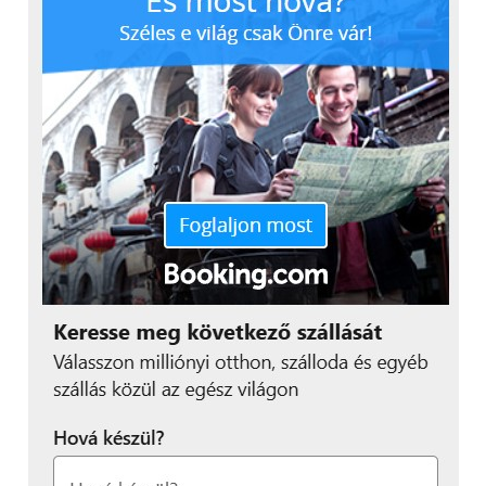
Véleményem szerint ma már ezzel a tudással igen
elavult a készülék, hiszen 1,5 évvel ezelőtt, a
megjelenéskor is az alsó szegmensbe volt
pozicionálható, azóta az élmezőny már a
csillagokban jár, 4magos, 1,5 GHz-es processzorok,
GB-nyi RAM-ok, HD kijelzők és egyebek jelzik a a
csúcsot. A ZTE megmaradt az “olcsón még épp
használhatót” koncepciónál.