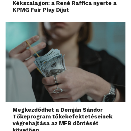
Kékszalagon: a René Raffica nyerte a
KPMG Fair Play Díjat
Megkezdődhet a Demján Sándor
Tőkeprogram tőkebefektetéseinek
végrehajtása az MFB döntését
követően