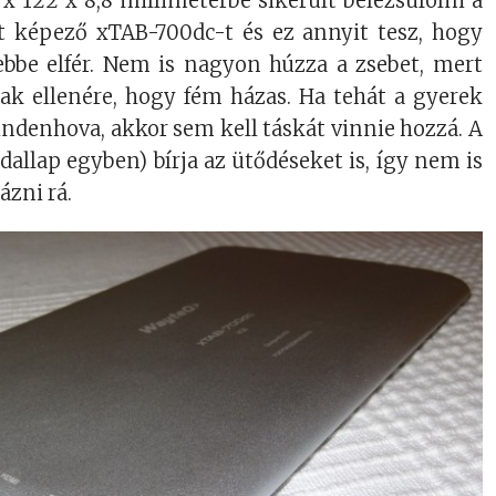
 x 122 x 8,8 milliméterbe sikerült belezsúfolni a
t képező xTAB-700dc-t és ez annyit tesz, hogy
bbe elfér. Nem is nagyon húzza a zsebet, mert
 ellenére, hogy fém házas. Ha tehát a gyerek
ndenhova, akkor sem kell táskát vinnie hozzá. A
ldallap egyben) bírja az ütődéseket is, így nem is
ázni rá.