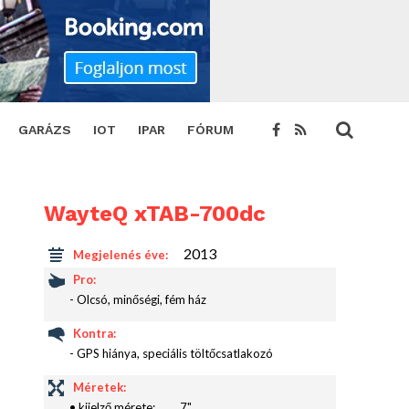
GARÁZS
IOT
IPAR
FÓRUM
WayteQ xTAB-700dc
2013
Megjelenés éve:
Pro:
- Olcsó, minőségi, fém ház
Kontra:
- GPS hiánya, speciális töltőcsatlakozó
Méretek:
• kijelző mérete:
7"