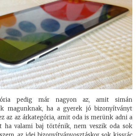
gória pedig már nagyon az, amit simán
k magunknak, ha a gyerek jó bizonyítványt
ez az az árkategória, amit oda is merünk adni a
t ha valami baj történik, nem veszik oda sok
szem, az idei bizonyítványosztáskor sok kissrác