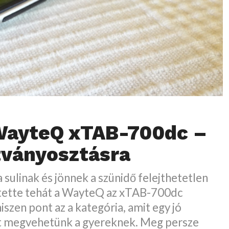
WayteQ xTAB-700dc –
tványosztásra
 a sulinak és jönnek a szünidő felejthetetlen
zítette tehát a WayteQ az xTAB-700dc
iszen pont az a kategória, amit egy jó
t megvehetünk a gyereknek. Meg persze