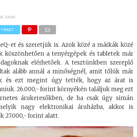
18. kedd
TWEET
eQ-et és szeretjük is. Azok közé a márkák közé
ek köszönhetően a tenyérgépek és tabletek már
dagoknak elérhetőek. A tesztünkben szereplő
tak alább annál a minőségnél, amit tőlük már
 és ezt megint úgy tették, hogy az árat is
taniuk. 26.000,- forint környékén találjuk meg ezt
ternetes árukeresőkben, de ha csak úgy simán
elyik nagy elektronikai áruházba, akkor is
27.000,- forint alatt.