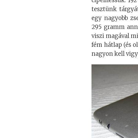
cipelhessük. 192
tesztünk tárgyá
egy nagyobb zse
295 gramm annak
viszi magával mi
fém hátlap (és o
nagyon kell vigy