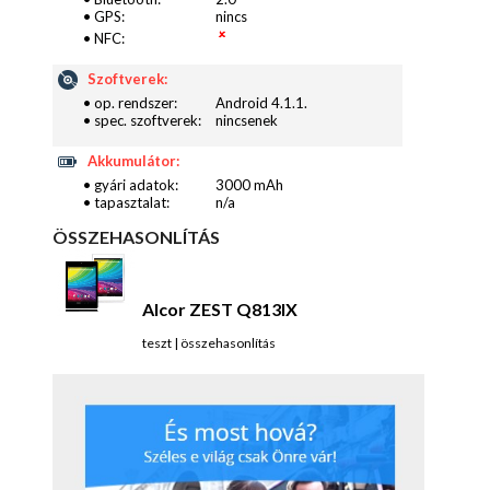
• GPS:
nincs
• NFC:
Szoftverek:
• op. rendszer:
Android 4.1.1.
• spec. szoftverek:
nincsenek
Akkumulátor:
• gyári adatok:
3000 mAh
• tapasztalat:
n/a
ÖSSZEHASONLÍTÁS
Alcor ZEST Q813IX
teszt
|
összehasonlítás