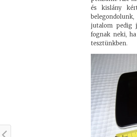
és kislány ké
belegondolunk,
jutalom pedig j
fognak neki, ha
tesztünkben.