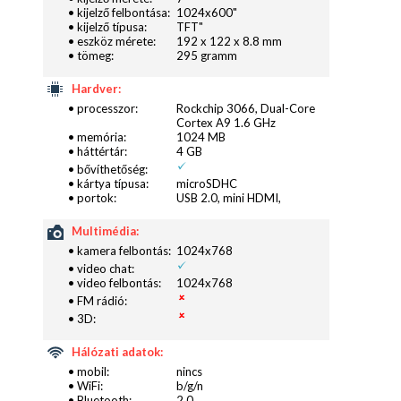
• kijelző felbontása:
1024x600"
• kijelző típusa:
TFT"
• eszköz mérete:
192 x 122 x 8.8 mm
• tömeg:
295 gramm
Hardver:
• processzor:
Rockchip 3066, Dual-Core
Cortex A9 1.6 GHz
• memória:
1024 MB
• háttértár:
4 GB
• bővíthetőség:
• kártya típusa:
microSDHC
• portok:
USB 2.0, mini HDMI,
Multimédia:
• kamera felbontás:
1024x768
• video chat:
• video felbontás:
1024x768
• FM rádió:
• 3D:
Hálózati adatok:
• mobil:
nincs
• WiFi:
b/g/n
• Bluetooth:
2.0