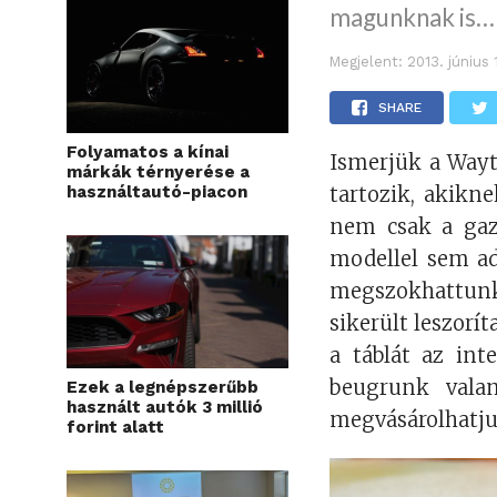
magunknak is…
Megjelent:
2013. június 
SHARE
Folyamatos a kínai
Ismerjük a Wayt
márkák térnyerése a
használtautó-piacon
tartozik, akikn
nem csak a gaz
modellel sem ad
megszokhattunk
sikerült leszorí
a táblát az in
beugrunk valam
Ezek a legnépszerűbb
használt autók 3 millió
megvásárolhatjuk 
forint alatt