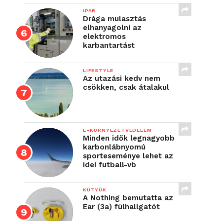
IPAR
Drága mulasztás
elhanyagolni az
elektromos
karbantartást
LIFESTYLE
Az utazási kedv nem
csökken, csak átalakul
E-KÖRNYEZETVÉDELEM
Minden idők legnagyobb
karbonlábnyomú
sporteseménye lehet az
idei futball-vb
KÜTYÜK
A Nothing bemutatta az
Ear (3a) fülhallgatót