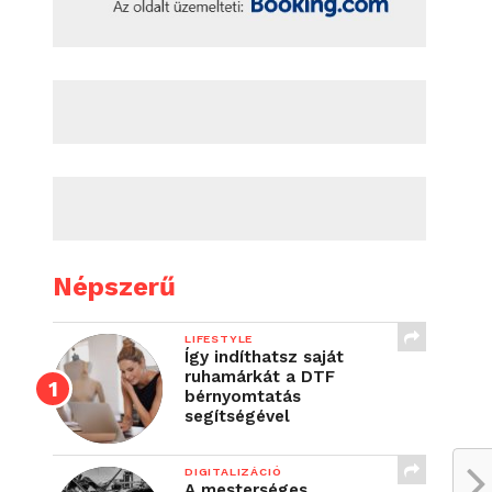
Népszerű
LIFESTYLE
Így indíthatsz saját
ruhamárkát a DTF
bérnyomtatás
segítségével
DIGITALIZÁCIÓ
A mesterséges