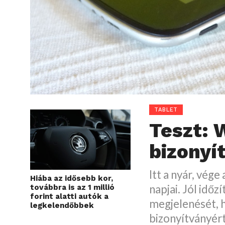
TABLET
Teszt: 
bizonyí
Itt a nyár, vége
Hiába az idősebb kor,
napjai. Jól idő
továbbra is az 1 millió
forint alatti autók a
megjelenését, h
legkelendőbbek
bizonyítványér