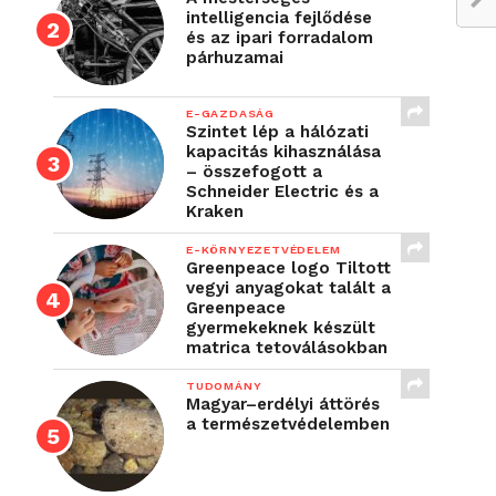
intelligencia fejlődése
és az ipari forradalom
párhuzamai
E-GAZDASÁG
Szintet lép a hálózati
kapacitás kihasználása
– összefogott a
Schneider Electric és a
Kraken
E-KÖRNYEZETVÉDELEM
Greenpeace logo Tiltott
vegyi anyagokat talált a
Greenpeace
gyermekeknek készült
matrica tetoválásokban
TUDOMÁNY
Magyar–erdélyi áttörés
a természetvédelemben