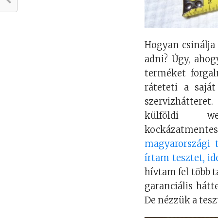
Hogyan csinálja
adni? Úgy, ahogy
terméket forgal
ráteteti a saj
szervizhátteret
külföldi we
kockázatmentes
magyarországi 
írtam tesztet, i
hívtam fel több t
garanciális hátt
De nézzük a tesz