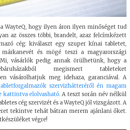
 a WayteQ, hogy ilyen áron ilyen minőséget tud
an az összes többi, brandelt, azaz felcímkézett
mazó cég: kiválaszt egy szuper kínai tabletet,
át márkanevét és mögé teszi a magyarországi
. Mi, vásárlók pedig annak örülhetünk, hogy a
báruházakból megismert tableteket
en vásárolhatjuk meg idehaza, garanciával. A
tabletforgalmazók szervizhátteréről én magam
de kattintva elolvasható
. A teszt során név nélkül
abletes cég szervizét és a WayteQ jól vizsgázott. A
eret tekintve tehát bátran merem ajánlani őket.
tkészüléket végre!