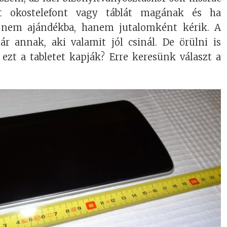
rt okostelefont vagy táblát magának és ha
 nem ajándékba, hanem jutalomként kérik. A
ár annak, aki valamit jól csinál. De örülni is
 ezt a tabletet kapják? Erre keresünk választ a