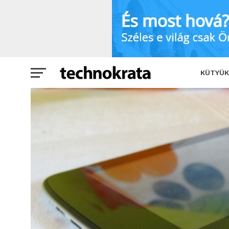
Teszt: WayteQ xTAB-700dc – bizonyít
KÜTYÜK