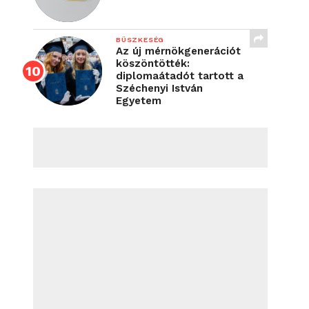
BÜSZKESÉG
Az új mérnökgenerációt
köszöntötték:
diplomaátadót tartott a
Széchenyi István
Egyetem