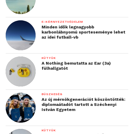
E-KÖRNYEZETVÉDELEM
Minden idők legnagyobb
karbonlábnyomú sporteseménye lehet
az idei futball-vb
KÜTYÜK
A Nothing bemutatta az Ear (3a)
fülhallgatót
BÜSZKESÉG
Az új mérnökgenerációt köszöntötték:
diplomaátadót tartott a Széchenyi
István Egyetem
KÜTYÜK