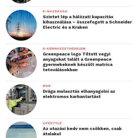
E-GAZDASÁG
Szintet lép a hálózati kapacitás
kihasználása – összefogott a Schneider
Electric és a Kraken
E-KÖRNYEZETVÉDELEM
Greenpeace logo Tiltott vegyi
anyagokat talált a Greenpeace
gyermekeknek készült matrica
tetoválásokban
IPAR
Drága mulasztás elhanyagolni az
elektromos karbantartást
LIFESTYLE
Az utazási kedv nem csökken, csak
átalakul