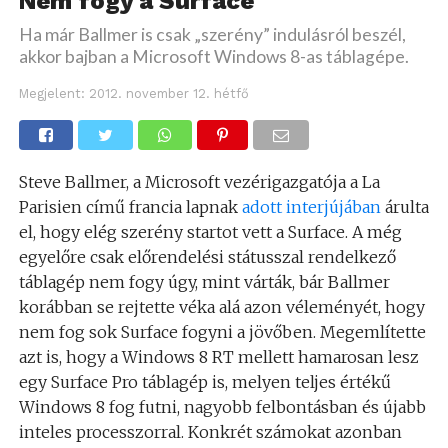
Nem fogy a Surface
Ha már Ballmer is csak „szerény” indulásról beszél,
akkor bajban a Microsoft Windows 8-as táblagépe.
Megjelent:
2012. november 12. hétfő
Steve Ballmer, a Microsoft vezérigazgatója a La
Parisien című francia lapnak
adott interjújában
árulta
el, hogy elég szerény startot vett a Surface. A még
egyelőre csak előrendelési státusszal rendelkező
táblagép nem fogy úgy, mint várták, bár Ballmer
korábban se rejtette véka alá azon véleményét, hogy
nem fog sok Surface fogyni a jövőben. Megemlítette
azt is, hogy a Windows 8 RT mellett hamarosan lesz
egy Surface Pro táblagép is, melyen teljes értékű
Windows 8 fog futni, nagyobb felbontásban és újabb
inteles processzorral. Konkrét számokat azonban