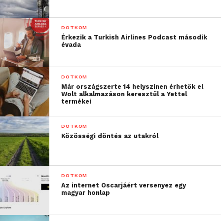
DOTKOM
Érkezik a Turkish Airlines Podcast második
évada
DOTKOM
Már országszerte 14 helyszínen érhetők el
Wolt alkalmazáson keresztül a Yettel
termékei
DOTKOM
Közösségi döntés az utakról
DOTKOM
Az internet Oscarjáért versenyez egy
magyar honlap