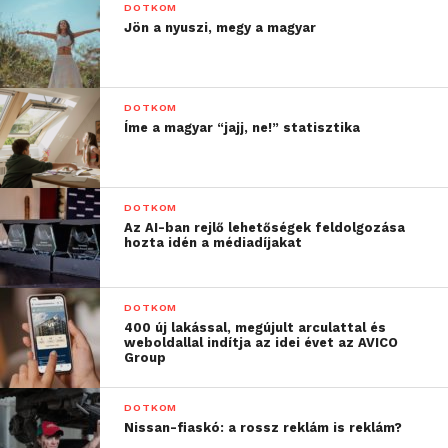
DOTKOM
Jön a nyuszi, megy a magyar
DOTKOM
Íme a magyar “jajj, ne!” statisztika
DOTKOM
Az AI-ban rejlő lehetőségek feldolgozása
hozta idén a médiadíjakat
DOTKOM
400 új lakással, megújult arculattal és
weboldallal indítja az idei évet az AVICO
Group
DOTKOM
Nissan-fiaskó: a rossz reklám is reklám?