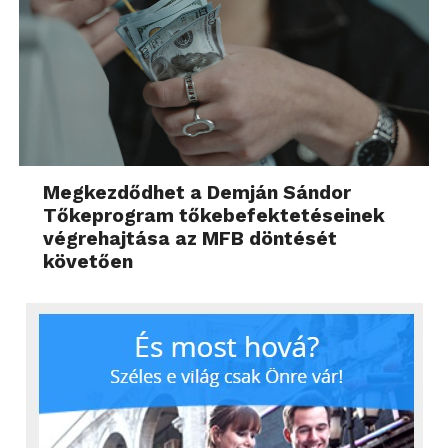
Megkezdődhet a Demján Sándor
Tőkeprogram tőkebefektetéseinek
végrehajtása az MFB döntését
követően