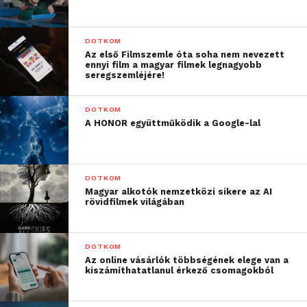
DOTKOM
Az első Filmszemle óta soha nem nevezett
ennyi film a magyar filmek legnagyobb
seregszemléjére!
DOTKOM
A HONOR együttműködik a Google-lal
DOTKOM
Magyar alkotók nemzetközi sikere az AI
rövidfilmek világában
DOTKOM
Az online vásárlók többségének elege van a
kiszámíthatatlanul érkező csomagokból