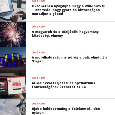
DOTKOM
Októberben nyugdíjba megy a Windows 10
– ezt tedd, hogy gyors és biztonságos
maradjon a géped
DOTKOM
A magyarok és a tűzijáték: hagyomány,
közösség, élmény
DOTKOM
A mobilhálózaton is pörög a buli: elindult a
Sziget
DOTKOM
AI-dalokkal terjeszti az optimizmus
fontosságának üzenetét az LG
DOTKOM
Újabb hálózattuning a Telekomtól idén
nyáron