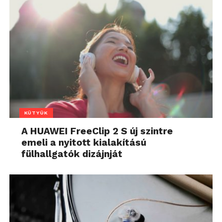
KÜTYÜK
A HUAWEI FreeClip 2 S új szintre
emeli a nyitott kialakítású
fülhallgatók dizájnját