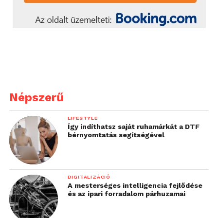
Népszerű
LIFESTYLE
Így indíthatsz saját ruhamárkát a DTF
bérnyomtatás segítségével
DIGITALIZÁCIÓ
A mesterséges intelligencia fejlődése
és az ipari forradalom párhuzamai