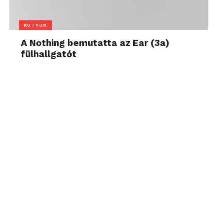
KÜTYÜK
A Nothing bemutatta az Ear (3a)
fülhallgatót