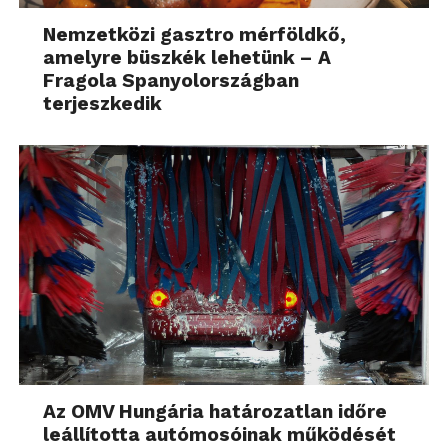
Nemzetközi gasztro mérföldkő,
amelyre büszkék lehetünk – A
Fragola Spanyolországban
terjeszkedik
Az OMV Hungária határozatlan időre
leállította autómosóinak működését