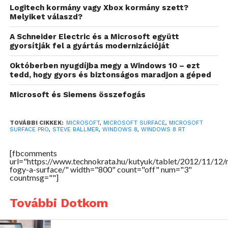
Logitech kormány vagy Xbox kormány szett?
Melyiket válaszd?
A Schneider Electric és a Microsoft együtt
gyorsítják fel a gyártás modernizációját
Októberben nyugdíjba megy a Windows 10 – ezt
tedd, hogy gyors és biztonságos maradjon a géped
Microsoft és Siemens összefogás
TOVÁBBI CIKKEK:
MICROSOFT
,
MICROSOFT SURFACE
,
MICROSOFT
SURFACE PRO
,
STEVE BALLMER
,
WINDOWS 8
,
WINDOWS 8 RT
[fbcomments
url="https://www.technokrata.hu/kutyuk/tablet/2012/11/12/
fogy-a-surface/" width="800" count="off" num="3"
countmsg=""]
További Dotkom