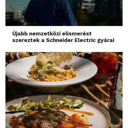
Újabb nemzetközi elismerést
szereztek a Schneider Electric gyárai