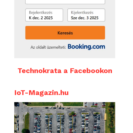
Technokrata a Facebookon
IoT-Magazin.hu