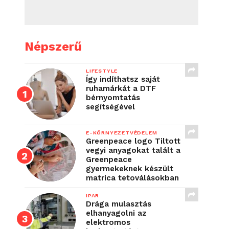
Népszerű
LIFESTYLE
Így indíthatsz saját
ruhamárkát a DTF
bérnyomtatás
segítségével
E-KÖRNYEZETVÉDELEM
Greenpeace logo Tiltott
vegyi anyagokat talált a
Greenpeace
gyermekeknek készült
matrica tetoválásokban
IPAR
Drága mulasztás
elhanyagolni az
elektromos