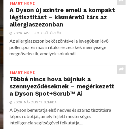
SMART HOME
A Dyson új szintre emeli a kompakt
légtisztítást – kisméretű társ az
allergiaszezonban
2026. ÁPRILIS 9. CSÜTÖRTÖK
Az allergiaszezon beköszöntével a levegőben lévő
pollen, por és más irritáló részecskék mennyisége
megnövekszik, amelyek sokaknál...
SMART HOME
Többé nincs hova bújniuk a
szennyeződéseknek – megérkezett
a Dyson Spot+Scrub™ Ai
2026. MÁRCIUS 11. SZERDA
A Dyson bemutatja első nedves és száraz tisztításra
képes robotját, amely fejlett mesterséges
intelligencia segítségével felkutatja,...