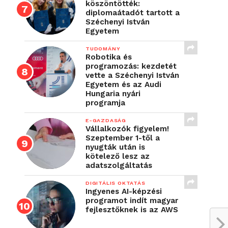
köszöntötték:
diplomaátadót tartott a
Széchenyi István
Egyetem
TUDOMÁNY
Robotika és
programozás: kezdetét
vette a Széchenyi István
Egyetem és az Audi
Hungaria nyári
programja
E-GAZDASÁG
Vállalkozók figyelem!
Szeptember 1-től a
nyugták után is
kötelező lesz az
adatszolgáltatás
DIGITÁLIS OKTATÁS
Ingyenes AI-képzési
programot indít magyar
fejlesztőknek is az AWS