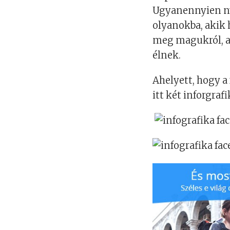
Ugyanennyien ny
olyanokba, akik
meg magukról, az
élnek.
Ahelyett, hogy a
itt két inforgra