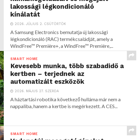
lakossági légkondicionáló
kínálatát
2026. JÚLIUS 2. CSÜTÖRTÖK
A Samsung Electronics bemutatja új lakossági
légkondicionáló (RAC) termékcsaládját, amely a
WindFree™ Première+, a WindFree™ Première,...
SMART HOME
Kevesebb munka, több szabadidő a
kertben – terjednek az
automatizált eszközök
2026. MÁJUS 27. SZERDA
A háztartási robotika következő hulláma már nem a
nappaliba, hanem a kertbe is megérkezett. A CES...
SMART HOME