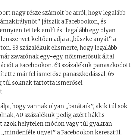
oport nagy része számolt be arról, hogy legalább
rámakirálynőt” játszik a Facebookon, és
nyien tettek említést legalább egy olyan
ellenszenvet keltően adja a „büszke anyát” a
ton. 83 százalékuk elismerte, hogy legalább
 már zavarónak egy-egy, nőismerősük által
mációt a Facebookon. 63 százalékuk panaszkodott
sítette már fel ismerőse panaszkodással, 65
 túl soknak tartotta ismerősei
t.
álja, hogy vannak olyan „barátaik”, akik túl sok
olnak, 40 százalékuk pedig azért háklis
rt azok helytelen módon vagy túl gyakran
 „mindenféle ügyet” a Facebookon keresztül.