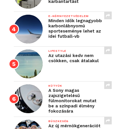
karbantartást
E-KÖRNYEZETVÉDELEM
Minden idők legnagyobb
karbonlábnyomú
sporteseménye lehet az
idei futball-vb
LIFESTYLE
Az utazási kedv nem
csökken, csak átalakul
KÜTYÜK
A Sony magas
zajszigetelésű
fülmonitorokat mutat
be a színpadi élmény
fokozására
BÜSZKESÉG
Az új mérnökgenerációt