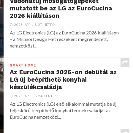
Vadonatúj mosogatógépeket
mutatott be az LG az EuroCucina
2026 kiállításon
2026. ÁPRILIS 27. HÉTFŐ
Az LG Electronics (LG) az EuroCucina 2026 kiállításon
– a Milánói Design Hét részeként megrendezett,
nemzetközi...
SMART HOME
Az EuroCucina 2026-on debütál az
LG új beépíthető konyhai
készülékcsaládja
2026. ÁPRILIS 24. PÉNTEK
Az LG Electronics (LG) első alkalommal mutatja be új,
teljeskörű beépíthető konyhai termékcsaládját az
EuroCucina nemzetközi...