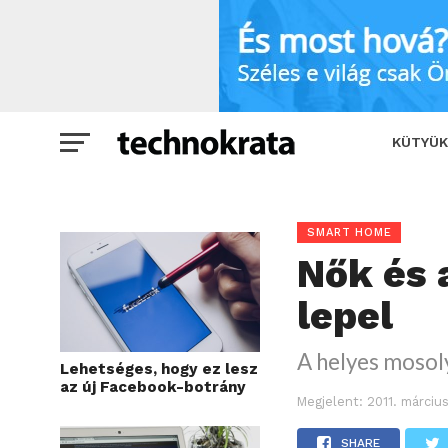
Nők és a Facebook – lehull a lepel
KÜTYÜK
SMART HOME
Nők és 
lepel
A helyes mosol
Lehetséges, hogy ez lesz
az új Facebook-botrány
Megjelent:
2011. márciu
SHARE