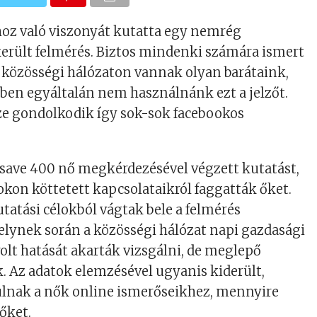
oz való viszonyát kutatta egy nemrég
erült felmérés. Biztos mindenki számára ismert
a közösségi hálózaton vannak olyan barátaink,
etben egyáltalán nem használnánk ezt a jelzőt.
sze gondolkodik így sok-sok facebookos
save 400 nő megkérdezésével végzett kutatást,
on köttetett kapcsolataikról faggatták őket.
utatási célokból vágtak bele a felmérés
elynek során a közösségi hálózat napi gazdasági
olt hatását akarták vizsgálni, de meglepő
ek. Az adatok elemzésével ugyanis kiderült,
lnak a nők online ismerőseikhez, mennyire
 őket.