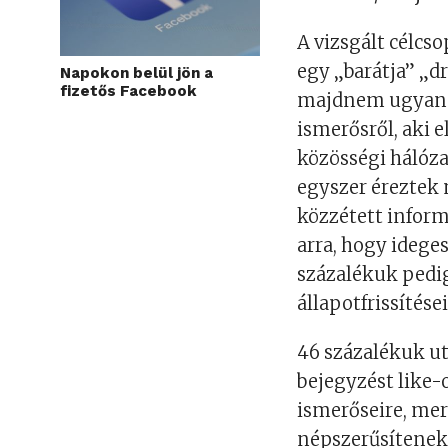
A vizsgált célcs
egy „barátja” „d
Napokon belül jön a
fizetős Facebook
majdnem ugyanen
ismerősről, aki 
közösségi hálóza
egyszer éreztek
közzétett infor
arra, hogy idege
százalékuk pedig
állapotfrissítései
46 százalékuk ut
bejegyzést like-
ismerőseire, me
népszerűsítenek