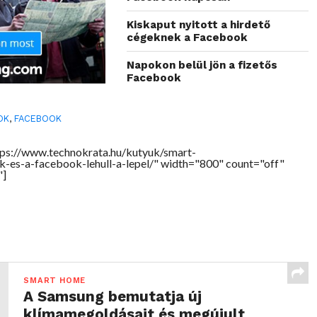
Kiskaput nyitott a hirdető
cégeknek a Facebook
Napokon belül jön a fizetős
Facebook
OK
,
FACEBOOK
ps://www.technokrata.hu/kutyuk/smart-
es-a-facebook-lehull-a-lepel/" width="800" count="off"
"]
SMART HOME
A Samsung bemutatja új
klímamegoldásait és megújult