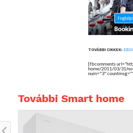
TOVÁBBI CIKKEK:
EBO
[fbcomments url="htt
home/2011/03/31/nok-
num="3" countmsg="
További Smart home