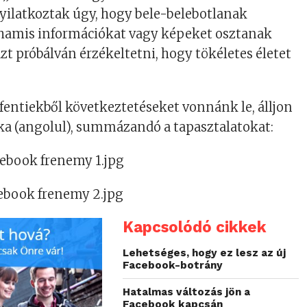
ilatkoztak úgy, hogy bele-belebotlanak
 hamis információkat vagy képeket osztanak
t próbálván érzékeltetni, hogy tökéletes életet
 fentiekből következtetéseket vonnánk le, álljon
fika (angolul), summázandó a tapasztalatokat:
Kapcsolódó cikkek
Lehetséges, hogy ez lesz az új
Facebook-botrány
Hatalmas változás jön a
Facebook kapcsán