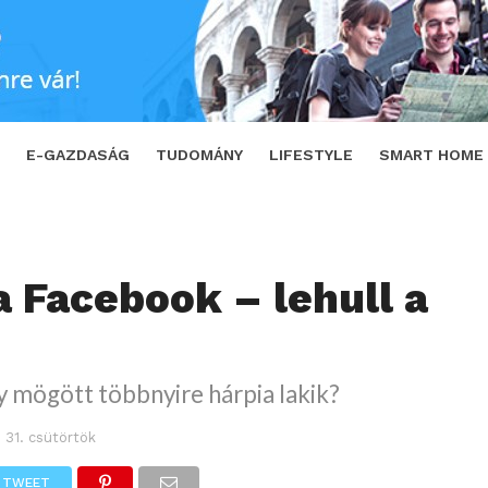
SHARE
TWEET
E-GAZDASÁG
TUDOMÁNY
LIFESTYLE
SMART HOME
a Facebook – lehull a
y mögött többnyire hárpia lakik?
s 31. csütörtök
TWEET