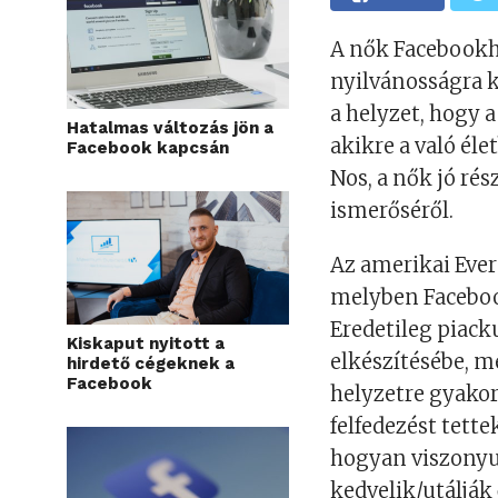
A nők Facebookh
nyilvánosságra k
a helyzet, hogy 
Hatalmas változás jön a
akikre a való él
Facebook kapcsán
Nos, a nők jó ré
ismerőséről.
Az amerikai Ever
melyben Facebook
Eredetileg piack
Kiskaput nyitott a
elkészítésébe, m
hirdető cégeknek a
Facebook
helyzetre gyakor
felfedezést tett
hogyan viszonyu
kedvelik/utálják