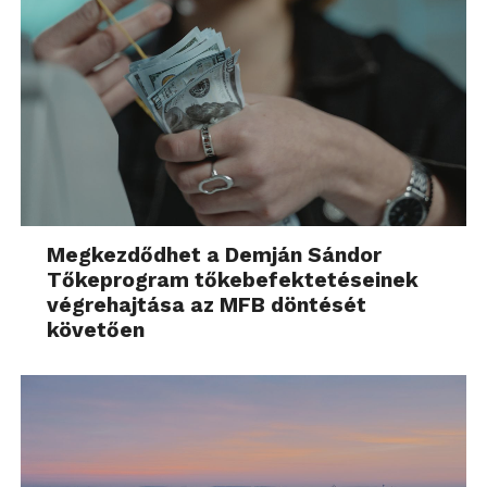
Megkezdődhet a Demján Sándor
Tőkeprogram tőkebefektetéseinek
végrehajtása az MFB döntését
követően