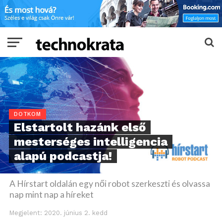
DOTKOM
Elstartolt hazánk első
mesterséges intelligencia
alapú podcastja!
A Hírstart oldalán egy női robot szerkeszti és olvassa
nap mint nap a híreket
Megjelent:
2020. június 2. kedd