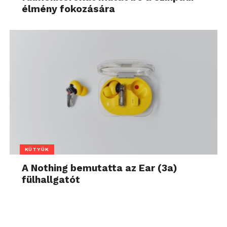
élmény fokozására
KÜTYÜK
A Nothing bemutatta az Ear (3a)
fülhallgatót