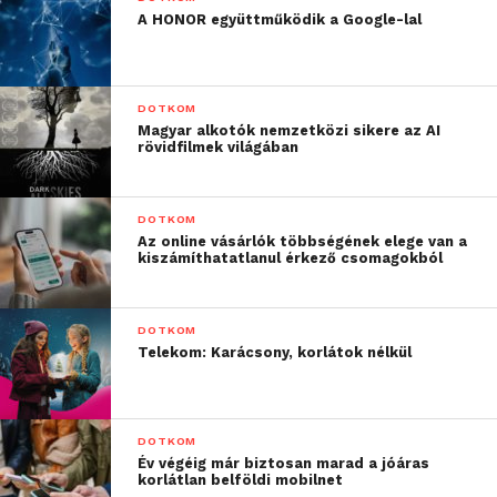
A HONOR együttműködik a Google-lal
DOTKOM
Magyar alkotók nemzetközi sikere az AI
rövidfilmek világában
DOTKOM
Az online vásárlók többségének elege van a
kiszámíthatatlanul érkező csomagokból
DOTKOM
Telekom: Karácsony, korlátok nélkül
DOTKOM
Év végéig már biztosan marad a jóáras
korlátlan belföldi mobilnet