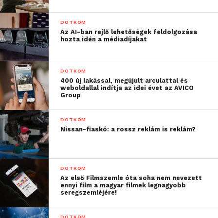
DOTKOM
Az AI-ban rejlő lehetőségek feldolgozása
hozta idén a médiadíjakat
DOTKOM
400 új lakással, megújult arculattal és
weboldallal indítja az idei évet az AVICO
Group
DOTKOM
Nissan-fiaskó: a rossz reklám is reklám?
DOTKOM
Az első Filmszemle óta soha nem nevezett
ennyi film a magyar filmek legnagyobb
seregszemléjére!
DOTKOM