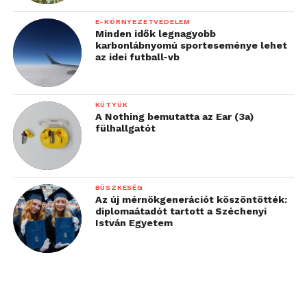
E-KÖRNYEZETVÉDELEM
Minden idők legnagyobb
karbonlábnyomú sporteseménye lehet
az idei futball-vb
KÜTYÜK
A Nothing bemutatta az Ear (3a)
fülhallgatót
BÜSZKESÉG
Az új mérnökgenerációt köszöntötték:
diplomaátadót tartott a Széchenyi
István Egyetem