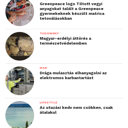
Greenpeace logo Tiltott vegyi
anyagokat talált a Greenpeace
gyermekeknek készült matrica
tetoválásokban
TUDOMÁNY
Magyar–erdélyi áttörés a
természetvédelemben
IPAR
Drága mulasztás elhanyagolni az
elektromos karbantartást
LIFESTYLE
Az utazási kedv nem csökken, csak
átalakul