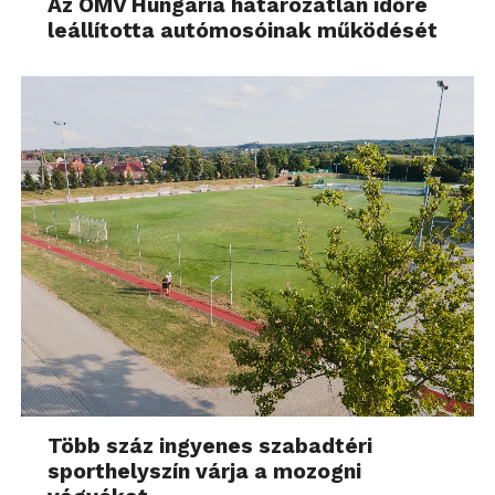
Az OMV Hungária határozatlan időre
leállította autómosóinak működését
Több száz ingyenes szabadtéri
sporthelyszín várja a mozogni