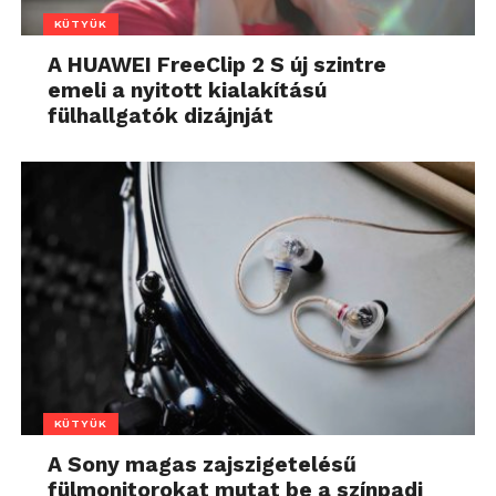
KÜTYÜK
A HUAWEI FreeClip 2 S új szintre
emeli a nyitott kialakítású
fülhallgatók dizájnját
KÜTYÜK
A Sony magas zajszigetelésű
fülmonitorokat mutat be a színpadi