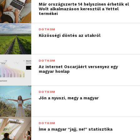
csatornáin is.
Már országszerte 14 helyszínen érhetők el
Wolt alkalmazáson keresztül a Yettel
termékei
A Hírstart 2002 októberében indult hírgyűjtő
oldalaként. A Central Médiacsoport Zrt. online
DOTKOM
portfóliójában a Startlap termékcsoport tagjaként
Közösségi döntés az utakról
aggregált tartalmaival a legfontosabb magyar online
médiumok anyagaiból szemléz. Tematikus
összeállításokkal, háttéranyagokkal, hírarchívummal,
DOTKOM
időszakos csatornákkal áll a hírfogyasztó közönség
Az internet Oscarjáért versenyez egy
rendelkezésére.
magyar honlap
DOTKOM
Jön a nyuszi, megy a magyar
DOTKOM
Íme a magyar “jajj, ne!” statisztika