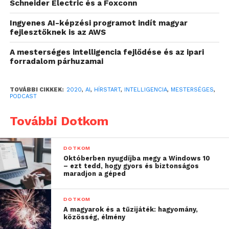
Schneider Electric és a Foxconn
A podcastok népszerűsége világszerte jelentős, a
Ingyenes AI-képzési programot indít magyar
műsorok nagy előnye, hogy bárhol, bármikor és
fejlesztőknek is az AWS
bármilyen okoseszközön, laptopon vagy akár asztali
A mesterséges intelligencia fejlődése és az ipari
gépen is hallgathatók, illetve szemben egy
forradalom párhuzamai
rádióadással, a lejátszás megszakítható és
újraindítható. A napokban megkezdte működését
TOVÁBBI CIKKEK:
2020
,
AI
,
HÍRSTART
,
INTELLIGENCIA
,
MESTERSÉGES
,
hazánk első mesterséges intelligencia alapú
PODCAST
podcastja: a népszerű híraggregátor, a Hírstart
További Dotkom
oldalán egy női hangú robot olvassa fel a híreket.
„A projekttel az volt a
DOTKOM
Októberben nyugdíjba megy a Windows 10
célunk, hogy vezető
– ezt tedd, hogy gyors és biztonságos
maradjon a géped
médiacégként
megmutassuk, a
DOTKOM
A magyarok és a tűzijáték: hagyomány,
különböző technológiák
közösség, élmény