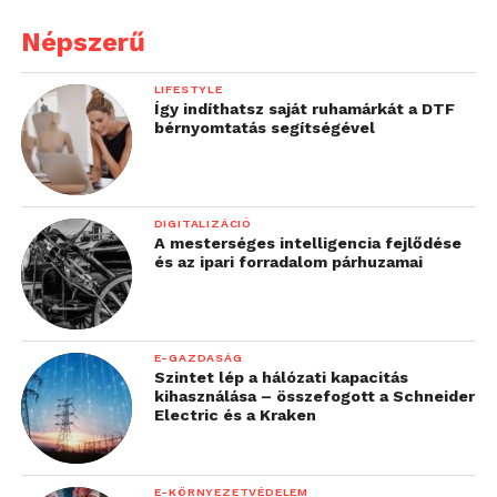
Népszerű
LIFESTYLE
Így indíthatsz saját ruhamárkát a DTF
bérnyomtatás segítségével
DIGITALIZÁCIÓ
A mesterséges intelligencia fejlődése
és az ipari forradalom párhuzamai
E-GAZDASÁG
Szintet lép a hálózati kapacitás
kihasználása – összefogott a Schneider
Electric és a Kraken
E-KÖRNYEZETVÉDELEM