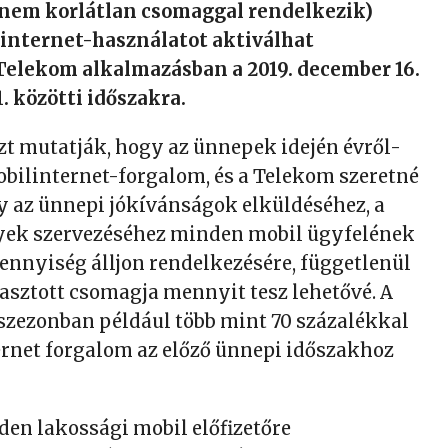
i nem korlátlan csomaggal rendelkezik)
linternet-használatot aktiválhat
 Telekom alkalmazásban a 2019. december 16.
1. közötti időszakra.
azt mutatják, hogy az ünnepek idején évről-
bilinternet-forgalom, és a Telekom szeretné
gy az ünnepi jókívánságok elküldéséhez, a
yek szervezéséhez minden mobil ügyfelének
nnyiség álljon rendelkezésére, függetlenül
lasztott csomagja mennyit tesz lehetővé. A
szezonban például több mint 70 százalékkal
ernet forgalom az előző ünnepi időszakhoz
en lakossági mobil előfizetőre