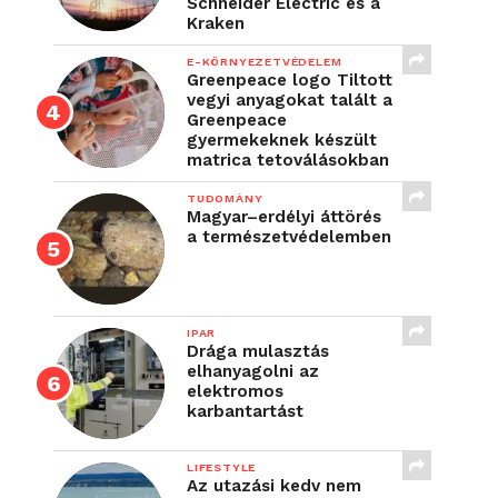
Schneider Electric és a
Kraken
E-KÖRNYEZETVÉDELEM
Greenpeace logo Tiltott
vegyi anyagokat talált a
Greenpeace
gyermekeknek készült
matrica tetoválásokban
TUDOMÁNY
Magyar–erdélyi áttörés
a természetvédelemben
IPAR
Drága mulasztás
elhanyagolni az
elektromos
karbantartást
LIFESTYLE
Az utazási kedv nem