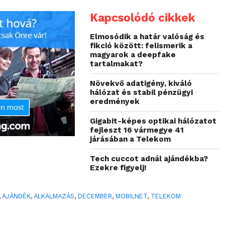
Kapcsolódó cikkek
Elmosódik a határ valóság és
fikció között: felismerik a
magyarok a deepfake
tartalmakat?
Növekvő adatigény, kiváló
hálózat és stabil pénzügyi
eredmények
Gigabit-képes optikai hálózatot
fejleszt 16 vármegye 41
járásában a Telekom
Tech cuccot adnál ajándékba?
Ezekre figyelj!
,
AJÁNDÉK
,
ALKALMAZÁS
,
DECEMBER
,
MOBILNET
,
TELEKOM