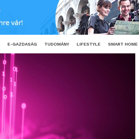
 net jár év végéig
SHARE
TWEET
E-GAZDASÁG
TUDOMÁNY
LIFESTYLE
SMART HOME