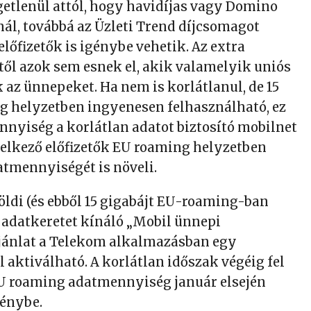
getlenül attól, hogy havidíjas vagy Domino
nál, továbbá az Üzleti Trend díjcsomagot
előfizetők is igénybe vehetik. Az extra
l azok sem esnek el, akik valamelyik uniós
 az ünnepeket. Ha nem is korlátlanul, de 15
g helyzetben ingyenesen felhasználható, ez
nnyiség a korlátlan adatot biztosító mobilnet
elkező előfizetők EU roaming helyzetben
tmennyiségét is növeli.
földi (és ebből 15 gigabájt EU-roaming-ban
 adatkeretet kínáló „Mobil ünnepi
ajánlat a Telekom alkalmazásban egy
ktiválható. A korlátlan időszak végéig fel
U roaming adatmennyiség január elsején
génybe.