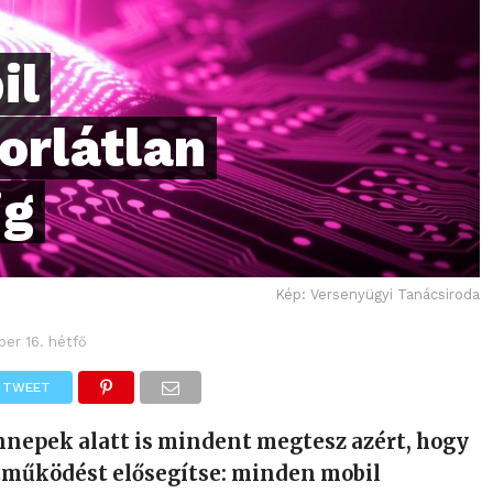
il
orlátlan
ig
Kép: Versenyügyi Tanácsiroda
er 16. hétfő
TWEET
nnepek alatt is mindent megtesz azért, hogy
ttműködést elősegítse: minden mobil