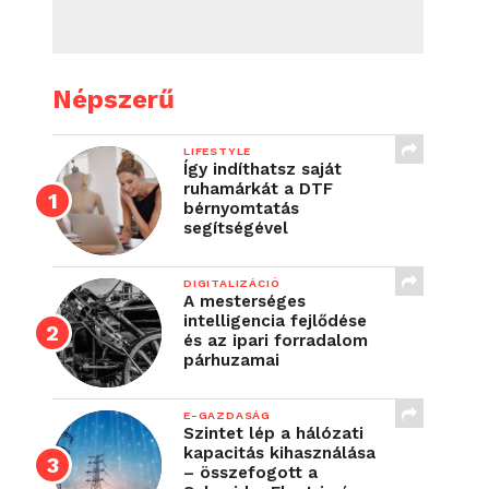
Népszerű
LIFESTYLE
Így indíthatsz saját
ruhamárkát a DTF
bérnyomtatás
segítségével
DIGITALIZÁCIÓ
A mesterséges
intelligencia fejlődése
és az ipari forradalom
párhuzamai
E-GAZDASÁG
Szintet lép a hálózati
kapacitás kihasználása
– összefogott a