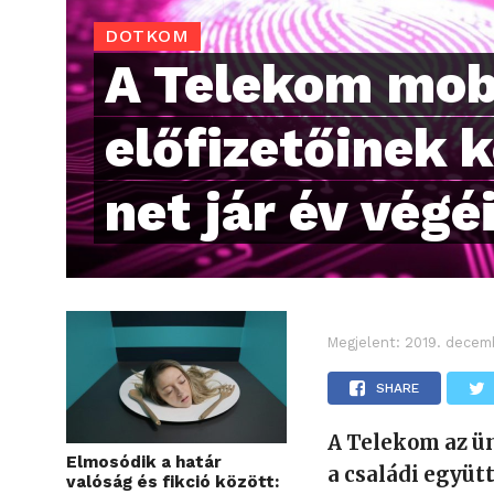
DOTKOM
A Telekom mob
előfizetőinek k
net jár év végé
Megjelent:
2019. decemb
SHARE
A Telekom az ü
Elmosódik a határ
a családi együ
valóság és fikció között: