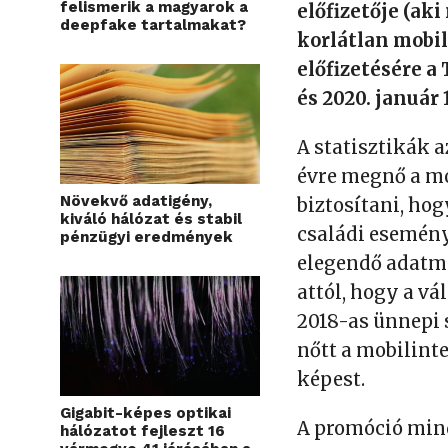
felismerik a magyarok a
előfizetője (ak
deepfake tartalmakat?
korlátlan mobi
előfizetésére a
és 2020. január 
A statisztikák 
évre megnő a mo
Növekvő adatigény,
biztosítani, ho
kiváló hálózat és stabil
családi esemén
pénzügyi eredmények
elegendő adatme
attól, hogy a vá
2018-as ünnepi 
nőtt a mobilint
képest.
Gigabit-képes optikai
A promóció mind
hálózatot fejleszt 16