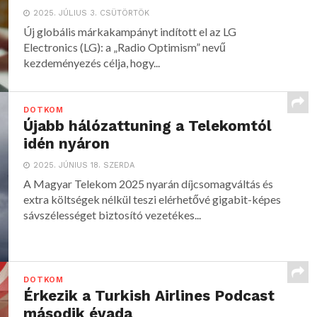
2025. JÚLIUS 3. CSÜTÖRTÖK
Új globális márkakampányt indított el az LG
Electronics (LG): a „Radio Optimism” nevű
kezdeményezés célja, hogy...
DOTKOM
Újabb hálózattuning a Telekomtól
idén nyáron
2025. JÚNIUS 18. SZERDA
A Magyar Telekom 2025 nyarán díjcsomagváltás és
extra költségek nélkül teszi elérhetővé gigabit-képes
sávszélességet biztosító vezetékes...
DOTKOM
Érkezik a Turkish Airlines Podcast
második évada