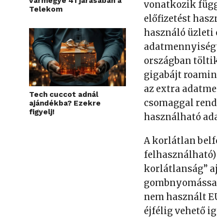
vármegye 41 járásában a
vonatkozik
füg
Telekom
előfizetést hasz
használó üzleti 
adatmennyiségtő
országban töltik
gigabájt roamin
az extra adatme
Tech cuccot adnál
csomaggal rend
ajándékba? Ezekre
figyelj!
használható ada
A korlátlan bel
felhasználható)
korlátlanság” 
gombnyomással a
nem használt E
éjfélig vehető i