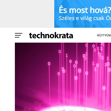
A Telekom mobil előfizetőinek korlátlan
KÜTYÜK