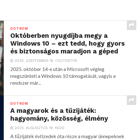
DOTKOM
Októberben nyugdíjba megy a
Windows 10 – ezt tedd, hogy gyors
és biztonságos maradjon a géped
2025. SZEPTEMBER 18. CSÜTÖRTÖK
2025. október 14-e után a Microsoft végleg
megszünteti a Windows 10 támogatását, vagyis a
rendszer már...
DOTKOM
A magyarok és a tűzijáték:
hagyomány, közösség, élmény
2025. AUGUSZTUS 19. KEDD
A tűzijáték évtizedek óta része a magyar ünnepeknek