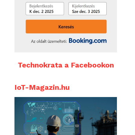
Technokrata a Facebookon
IoT-Magazin.hu