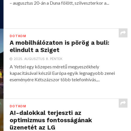
– augusztus 20-án a Duna fölött, szilveszterkor a...
DOTKOM
A mobilhálózaton is pörög a buli:
elindult a Sziget
2025. AUGUSZTUS 8. PÉNTEK
A Yettel egy közepes méretű megyeszékhely
kapacitásával készül Európa egyik legnagyobb zenei
eseményére Kétszázszor több telefonhívás,...
DOTKOM
AI-dalokkal terjeszti az
optimizmus fontosságának
üzenetét az LG