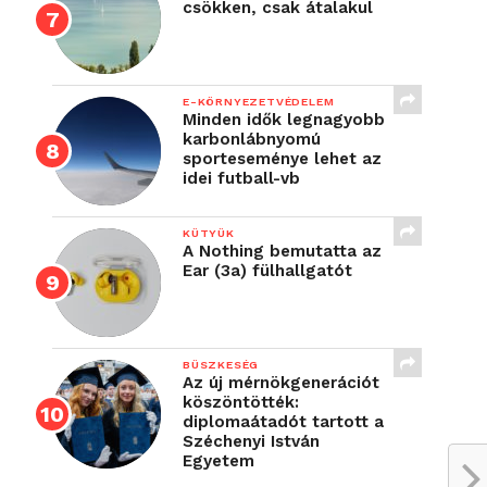
csökken, csak átalakul
E-KÖRNYEZETVÉDELEM
Minden idők legnagyobb
karbonlábnyomú
sporteseménye lehet az
idei futball-vb
KÜTYÜK
A Nothing bemutatta az
Ear (3a) fülhallgatót
BÜSZKESÉG
Az új mérnökgenerációt
köszöntötték:
diplomaátadót tartott a
Széchenyi István
Egyetem