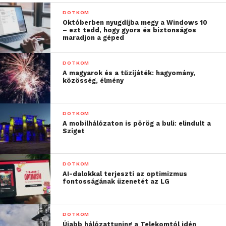
válaszfüggőséghez is vezethet, ami szüntelen
DOTKOM
agyalást jelent a másik fél szándékairól.
Októberben nyugdíjba megy a Windows 10
– ezt tedd, hogy gyors és biztonságos
maradjon a géped
„A körülöttünk lévő világ
is azt sulykolja, hogy
DOTKOM
A magyarok és a tűzijáték: hagyomány,
minden platformon adjuk
közösség, élmény
át magunkat ennek a
tendenciának.
A
DOTKOM
A mobilhálózaton is pörög a buli: elindult a
kommunikáció azonban
Sziget
nagyon összetett
folyamat, amit a
DOTKOM
testbeszéd is kiegészít. A
AI-dalokkal terjeszti az optimizmus
fontosságának üzenetét az LG
virtuális eszmecsere
során ez a vizuális kellék
DOTKOM
Újabb hálózattuning a Telekomtól idén