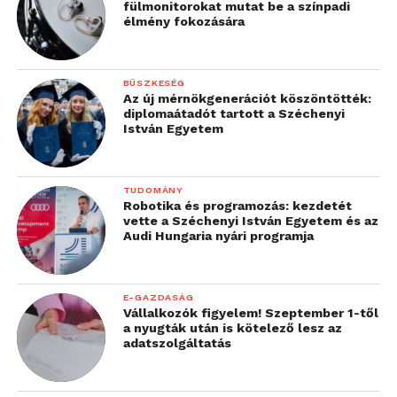
életünket, de nem
fülmonitorokat mutat be a színpadi
élmény fokozására
gondolkoznak és éreznek
helyettünk, azt továbbra
BÜSZKESÉG
is önmagunknak kell”
Az új mérnökgenerációt köszöntötték:
diplomaátadót tartott a Széchenyi
István Egyetem
– véli a szakember.
TUDOMÁNY
Robotika és programozás: kezdetét
vette a Széchenyi István Egyetem és az
Audi Hungaria nyári programja
E-GAZDASÁG
Vállalkozók figyelem! Szeptember 1-től
a nyugták után is kötelező lesz az
adatszolgáltatás