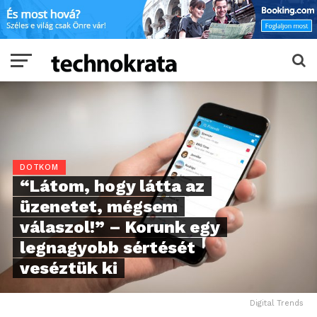
DOTKOM
“Látom, hogy látta az
üzenetet, mégsem
válaszol!” – Korunk egy
legnagyobb sértését
veséztük ki
Digital Trends