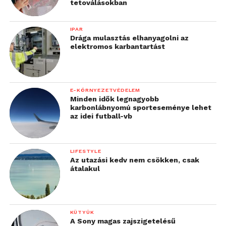
tetoválásokban
válaszra, és ne érezzük rögtön megbántva
magunkat, ha késik a másik reakciója. Skultéti
IPAR
Katalin, klinikai pszichológus szerint a realitás
Drága mulasztás elhanyagolni az
elektromos karbantartást
talaján kell értékelni a mobilon kapott reakciókat.
„Nem szabad átesni a ló
E-KÖRNYEZETVÉDELEM
túloldalára, azaz
Minden idők legnagyobb
karbonlábnyomú sporteseménye lehet
nagyobb jelentőséget
az idei futball-vb
tulajdonítani a
válaszhiánynak, mint
LIFESTYLE
amennyit valóban
Az utazási kedv nem csökken, csak
átalakul
érdemel. Az
okostelefonok
megkönnyítik az
KÜTYÜK
A Sony magas zajszigetelésű