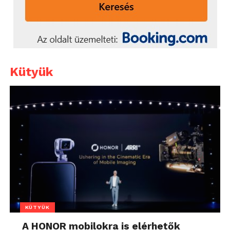
Kütyük
KÜTYÜK
A HONOR mobilokra is elérhetők