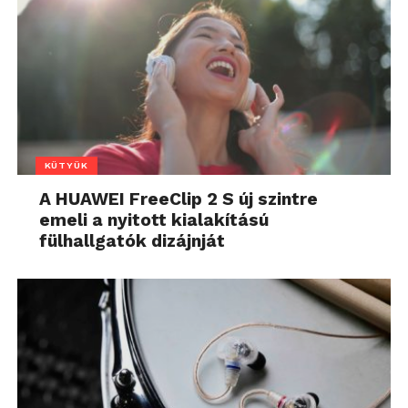
KÜTYÜK
A HUAWEI FreeClip 2 S új szintre
emeli a nyitott kialakítású
fülhallgatók dizájnját