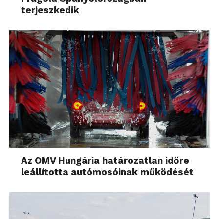
terjeszkedik
Az OMV Hungária határozatlan időre
leállította autómosóinak működését