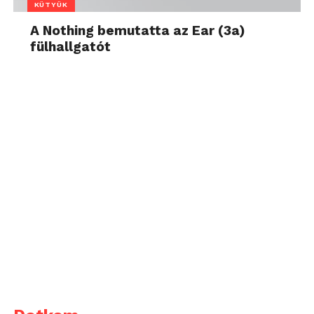
KÜTYÜK
A Nothing bemutatta az Ear (3a)
fülhallgatót