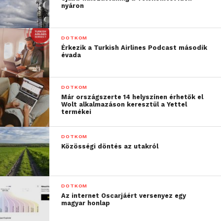
hiányzik eszköztárunkból,
nyáron
így nem csoda, ha
hiányában
DOTKOM
elbizonytalanodunk és
Érkezik a Turkish Airlines Podcast második
évada
helyettesítőket keresünk.
A legdurvább konfliktus
DOTKOM
abból adódik egy ilyen
Már országszerte 14 helyszínen érhetők el
Wolt alkalmazáson keresztül a Yettel
helyzetben, amikor nem
termékei
válaszolnak a
DOTKOM
kérdéseinkre, figyelmen
Közösségi döntés az utakról
kívül hagynak bennünket.
Ez a »virtuális
DOTKOM
testbeszéd«, ami
Az internet Oscarjáért versenyez egy
magyar honlap
ugyanolyan jelentőséggel