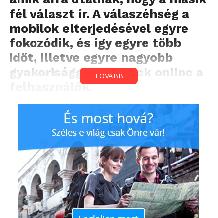
fél választ ír. A válaszéhség a
mobilok elterjedésével egyre
fokozódik, és így egyre több
időt, illetve egyre nagyobb
gyakorisággal töltenek online a
TOVÁBB
felhasználók.