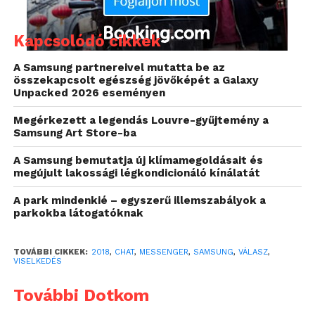
Kapcsolódó cikkek
A Samsung partnereivel mutatta be az
összekapcsolt egészség jövőképét a Galaxy
Unpacked 2026 eseményen
Megérkezett a legendás Louvre-gyűjtemény a
Samsung Art Store-ba
A Samsung bemutatja új klímamegoldásait és
megújult lakossági légkondicionáló kínálatát
Memedroid
A park mindenkié – egyszerű illemszabályok a
A Samsung Electronics legújabb kutatásából például
parkokba látogatóknak
kiderül, hogy a kamaszok 54, a felnőttek 57 százaléka
sose kapcsolja ki a telefonját. A fiatalok közül
TOVÁBBI CIKKEK:
2018
,
CHAT
,
MESSENGER
,
SAMSUNG
,
VÁLASZ
,
VISELKEDÉS
majdnem minden harmadik néhány percenként
ránéz a készülékére, míg a felnőttek majdnem
További Dotkom
harmada félóránként. A folyamatos készenlét