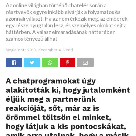
Az online világban történő chatelés során a
résztvevők egyre inkább elvárják a folyamatos és
azonnali választ. Ha az nem érkezik meg, az emberek
egy része nyugtalan lesz, és személyes okokat sejt a
háttérben. A válasz elmaradásának hátterében
számos tényező állhat.
Megjelent:
2018. december 4. kedd
A chatprogramokat úgy
alakították ki, hogy jutalomként
éljük meg a partnerünk
reakcióját, sőt, már az is
örömmel töltsön el minket,
hogy látjuk a kis pontocskákat,
amik arra utalnak, hogy a másik