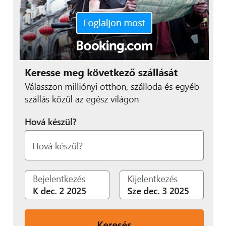
mindennapjaink részévé
vált, így talán
természetesnek vesszük,
hogy ha írunk valakinek,
az rögtön látni fogja az
üzenetünket. A
technológia valóban
közelebb hoz bennünket
és ennek tagadhatatlan
előnye, hogy hívás nélkül
is azonnal kapcsolatba
tudunk lépni másokkal.”
– tartja fontosnak Samu Zsófia, a Samsung