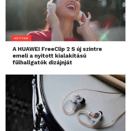
KÜTYÜK
A HUAWEI FreeClip 2 S új szintre
emeli a nyitott kialakítású
fülhallgatók dizájnját