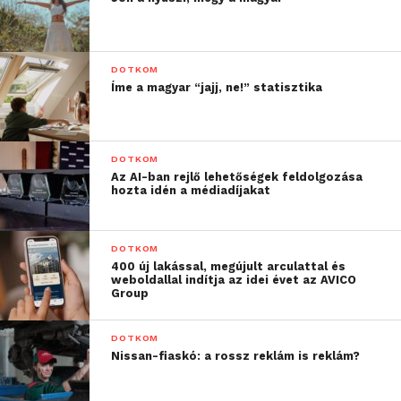
DOTKOM
Íme a magyar “jajj, ne!” statisztika
DOTKOM
Az AI-ban rejlő lehetőségek feldolgozása
hozta idén a médiadíjakat
DOTKOM
400 új lakással, megújult arculattal és
weboldallal indítja az idei évet az AVICO
Group
DOTKOM
Nissan-fiaskó: a rossz reklám is reklám?