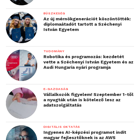
BÜSZKESÉG
Az új mérnökgenerációt köszöntötték:
diplomaátadót tartott a Széchenyi
István Egyetem
TUDOMÁNY
Robotika és programozás: kezdetét
vette a Széchenyi István Egyetem és az
Audi Hungaria nyári programja
E-GAZDASÁG
Vállalkozók figyelem! Szeptember 1-től
a nyugták után is kötelező lesz az
adatszolgáltatás
DIGITÁLIS OKTATÁS
Ingyenes AI-képzési programot indít
magyar fejlesztőknek is az AWS