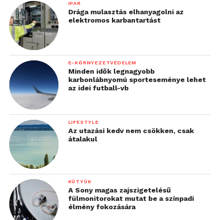
IPAR
Drága mulasztás elhanyagolni az
elektromos karbantartást
E-KÖRNYEZETVÉDELEM
Minden idők legnagyobb
karbonlábnyomú sporteseménye lehet
az idei futball-vb
LIFESTYLE
Az utazási kedv nem csökken, csak
átalakul
KÜTYÜK
A Sony magas zajszigetelésű
fülmonitorokat mutat be a színpadi
élmény fokozására