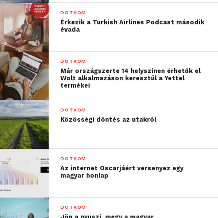
DOTKOM
Érkezik a Turkish Airlines Podcast második
évada
DOTKOM
Már országszerte 14 helyszínen érhetők el
Wolt alkalmazáson keresztül a Yettel
termékei
DOTKOM
Közösségi döntés az utakról
DOTKOM
Az internet Oscarjáért versenyez egy
magyar honlap
DOTKOM
Jön a nyuszi, megy a magyar