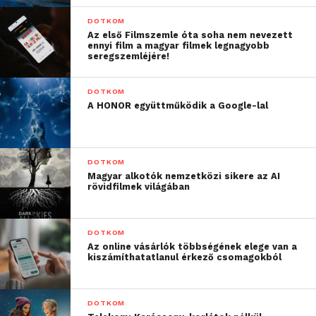
DOTKOM
Az első Filmszemle óta soha nem nevezett
ennyi film a magyar filmek legnagyobb
seregszemléjére!
DOTKOM
A HONOR együttműködik a Google-lal
DOTKOM
Magyar alkotók nemzetközi sikere az AI
rövidfilmek világában
DOTKOM
Az online vásárlók többségének elege van a
kiszámíthatatlanul érkező csomagokból
DOTKOM