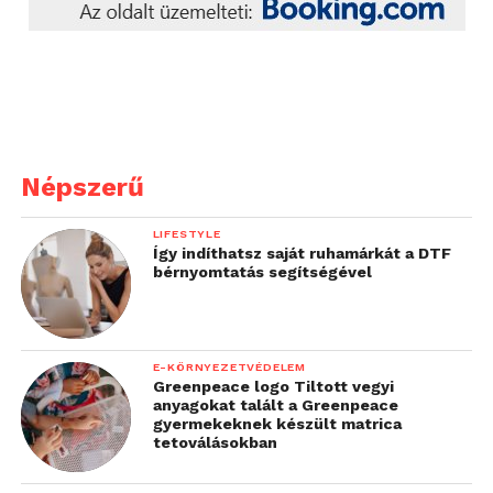
Népszerű
LIFESTYLE
Így indíthatsz saját ruhamárkát a DTF
bérnyomtatás segítségével
E-KÖRNYEZETVÉDELEM
Greenpeace logo Tiltott vegyi
anyagokat talált a Greenpeace
gyermekeknek készült matrica
tetoválásokban