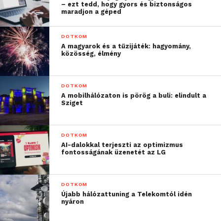
megközelítés, amely egy központi előkészítési
– ezt tedd, hogy gyors és biztonságos
maradjon a géped
fázisból és egy, a helyszínen egyszeri alkalommal, de
párhuzamosan végzett tevékenységekből áll.
DOTKOM
A magyarok és a tűzijáték: hagyomány,
Az optimalizált folyamatoknak köszönhetően
közösség, élmény
csökken a helyszíni telepítéssel eltöltött idő, és a
távolról is használható eszközökkel és kapcsolódó
DOTKOM
tevékenységekkel valós időben irányítható a
A mobilhálózaton is pörög a buli: elindult a
telepítés. Ez egyfelől gyorsabb kiépítést tesz
Sziget
lehetővé, másfelől a minőségbiztosítás érdekében
sem szükséges a további helyszíni ellenőrzés.
DOTKOM
AI-dalokkal terjeszti az optimizmus
fontosságának üzenetét az LG
DOTKOM
Újabb hálózattuning a Telekomtól idén
nyáron