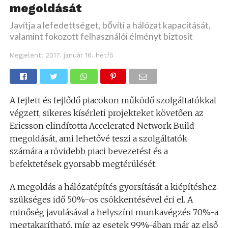
megoldását
Javítja a lefedettséget, bővíti a hálózat kapacitását,
valamint fokozott felhasználói élményt biztosít
Megjelent:
2017. január 16. hétfő
A fejlett és fejlődő piacokon működő szolgáltatókkal
végzett, sikeres kísérleti projekteket követően az
Ericsson elindította Accelerated Network Build
megoldását, ami lehetővé teszi a szolgáltatók
számára a rövidebb piaci bevezetést és a
befektetések gyorsabb megtérülését.
A megoldás a hálózatépítés gyorsítását a kiépítéshez
szükséges idő 50%-os csökkentésével éri el. A
minőség javulásával a helyszíni munkavégzés 70%-a
megtakarítható, míg az esetek 99%-ában már az első