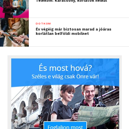
Telekom: Karácsony, korlátok nélkül
DOTKOM
Év végéig már biztosan marad a jóáras
korlátlan belföldi mobilnet