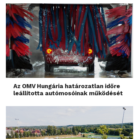
Az OMV Hungária határozatlan időre
leállította autómosóinak működését