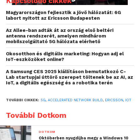
Kapcsolódó cikkek
megoldások és a hagyományos módszerek
alkalmazása a munkafolyamatok széttagoltságából
Magyarországon fejlesztik a jövő hálózatát: 6G
labort nyitott az Ericsson Budapesten
eredően többszöri átadást igényelnek a
közreműködő felek között, ezzel is
Az Allee-ban adták át az ország első beltéri
meghosszabbítva a kivitelezés folyamatát.
antenna rendszerét, amelyen mindhárom
mobilszolgáltató 5G hálózata elérhető
A célirányosított folyamatfejlesztéseket és számos
Okosotthon és digitális marketing: Hogyan adj el
technológiai innovációt tartalmazó saját fejlesztésű,
IoT-eszközöket online?
felhőalapú eszköztárral az Ericsson Accelerated
A Samsung CES 2025 kiállításon bemutatkozó C-
Network Build egy olyan megoldás, amely képes
Lab startupjai úttörő szerepet töltenek be az AI, az
megbirkózni a szolgáltatók és az ügyfeleik
IoT, a digitális egészség és a robotika terén
folyamatosan növekvő igényei jelentette kihívással.
TOVÁBBI CIKKEK:
5G
,
ACCELERATED NETWORK BUILD
,
ERICSSON
,
IOT
A megoldásnak része az Ericsson 2016-ban
bevezetett felhőalapú hálózattelepítés-kivitelezési
További Dotkom
platformja (Network Deployment Delivery Platform),
amely első az iparágban. Ez egy egyszerűsített
DOTKOM
kétfázisú hálózattelepítési szolgáltatási
Októberben nyugdíjba megy a Windows 10