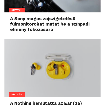
KÜTYÜK
A Sony magas zajszigetelésű
fülmonitorokat mutat be a színpadi
élmény fokozására
KÜTYÜK
A Nothing bemutatta az Ear (3a)