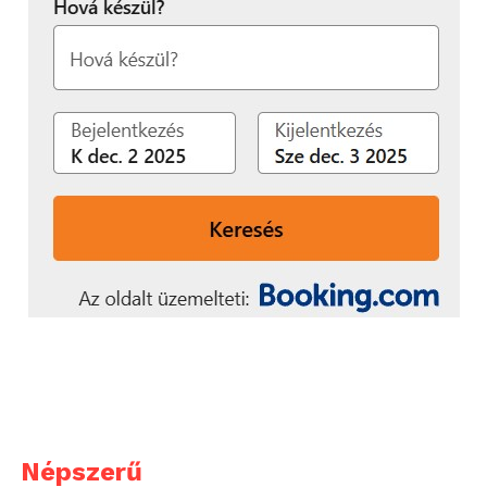
kínálat igen nagy, így a legújabb bestsellerek mellett
a klasszikusok kedvelői is megtalálhatják a
számításukat. Az alkalmazás emellett akár a saját,
egyéb forrásból beszerzett könyveink tárolására is
használható, hiszen jól elboldogul az ePUB
formátumú dokumentumokkal. Az olyan
dizájncsemegék, mint a könyv hatású lapozás itt is
megvannak, sőt a fejlesztők még szépia üzemmódot
is beépítettek, így teljesen retro élményünk lehet.
Nagyon tetszett, hogy a vonalkódolvasó
segítségével akár a könyvesboltban kinézett
könyvet is megvehetjük, elég egy pillanat és máris a
mobilunk/táblagépünk kijelzőjén néz vissza ránk az
iromány!
Letöltés:
iOS
,
Android
Népszerű