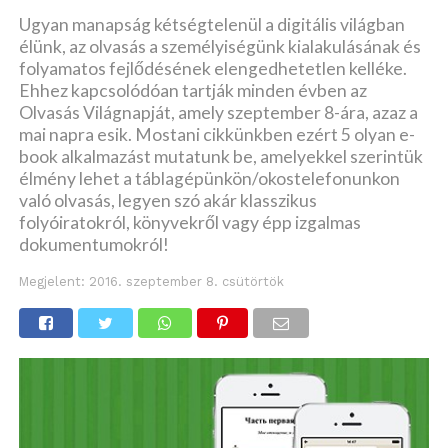
Ugyan manapság kétségtelenül a digitális világban
élünk, az olvasás a személyiségünk kialakulásának és
folyamatos fejlődésének elengedhetetlen kelléke.
Ehhez kapcsolódóan tartják minden évben az
Olvasás Világnapját, amely szeptember 8-ára, azaz a
mai napra esik. Mostani cikkünkben ezért 5 olyan e-
book alkalmazást mutatunk be, amelyekkel szerintük
élmény lehet a táblagépünkön/okostelefonunkon
való olvasás, legyen szó akár klasszikus
folyóiratokról, könyvekről vagy épp izgalmas
dokumentumokról!
Megjelent:
2016. szeptember 8. csütörtök