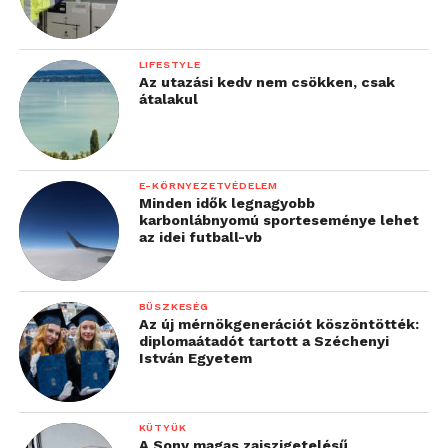
LIFESTYLE
Az utazási kedv nem csökken, csak
átalakul
E-KÖRNYEZETVÉDELEM
Minden idők legnagyobb
karbonlábnyomú sporteseménye lehet
az idei futball-vb
BÜSZKESÉG
Az új mérnökgenerációt köszöntötték:
diplomaátadót tartott a Széchenyi
István Egyetem
KÜTYÜK
A Sony magas zajszigetelésű