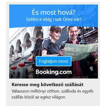
5. Bookline Reader
A Bookline Reader nem túlságosan meglepő módon
a Bookline könyvkiadóhoz tartozik, azaz a saját
áruházán keresztül a bolt e-könyv kínálatához
férhetünk hozzá. Épp ebben rejlik a hasznossága,
hiszen az elsőőként említett PocketBook Reader-
hez képest itt minden magyar, így akár az idősebb
generáció tagjai is használhatják a szoftvert. A