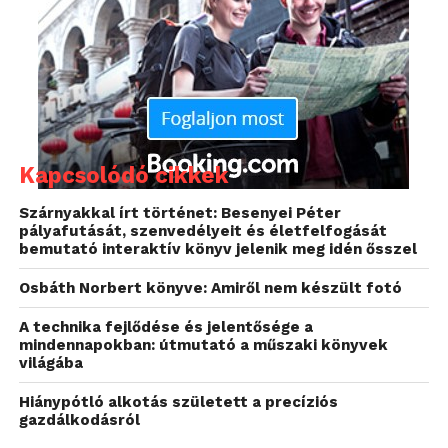
a lapozást, így olyan élményünk lehet, mintha egy
papírlapon suhintanánk egyet. A PocketBook Reader
további előnye, hogy elképesztően sok
formátummal megbirkózik, bátran használhatjuk a
PDF, ePUB, DjVu, MOBI, PDB, TXT, FB2, FB2.zip, CHM,
html(basic), CBZ, CBR és RTF fájlokhoz is.
Egyszerűen nagyíthatunk is a szövegbe, hiszen a
Kapcsolódó cikkek
legtöbb e-könyv olvasótól eltérően a szoftver a két
Szárnyakkal írt történet: Besenyei Péter
ujjunkat is tudja kezelni, így úgy nézhetünk bele a
pályafutását, szenvedélyeit és életfelfogását
részletekbe, ahogyan azt egy fotónál tennénk.
bemutató interaktív könyv jelenik meg idén ősszel
Osbáth Norbert könyve: Amiről nem készült fotó
Letöltés:
iOS
,
Android
A technika fejlődése és jelentősége a
mindennapokban: útmutató a műszaki könyvek
világába
Hiánypótló alkotás született a precíziós
gazdálkodásról