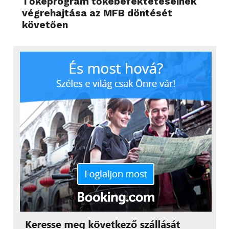
Tőkeprogram tőkebefektetéseinek
végrehajtása az MFB döntését
követően