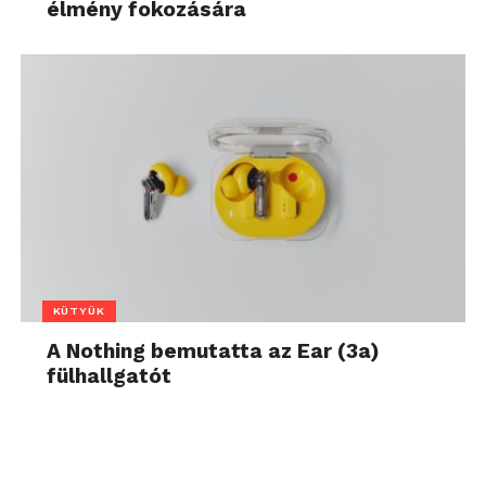
élmény fokozására
KÜTYÜK
A Nothing bemutatta az Ear (3a)
fülhallgatót