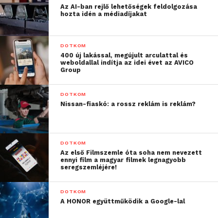
Az AI-ban rejlő lehetőségek feldolgozása
hozta idén a médiadíjakat
DOTKOM
400 új lakással, megújult arculattal és
weboldallal indítja az idei évet az AVICO
Group
DOTKOM
Nissan-fiaskó: a rossz reklám is reklám?
DOTKOM
Az első Filmszemle óta soha nem nevezett
4. BOOKR Kids
ennyi film a magyar filmek legnagyobb
seregszemléjére!
Ha szeretnél mindig egy új és izgalmas mesét
olvasni a gyermekednek, akkor a BOOKR Kids a Te
DOTKOM
alkalmazásod. A magyar fejlesztésű program a
A HONOR együttműködik a Google-lal
klasszikus művektől az Angry Birds-ig számtalan