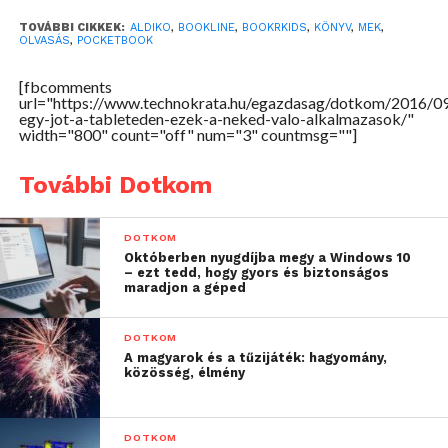
TOVÁBBI CIKKEK:
ALDIKO
,
BOOKLINE
,
BOOKRKIDS
,
KÖNYV
,
MEK
,
OLVASÁS
,
POCKETBOOK
[fbcomments
url="https://www.technokrata.hu/egazdasag/dotkom/2016/09
2. Aldiko
egy-jot-a-tableteden-ezek-a-neked-valo-alkalmazasok/"
width="800" count="off" num="3" countmsg=""]
Kényelmesen használható az Aldiko alkalmazása,
amely fizetős és ingyenes verzióban is elérhető,
További Dotkom
nekünk ez utóbbi is tökéletesen megfelelő. Az Apple
iBooks applikációjához hasonlóan itt is a
DOTKOM
könyvespolcra hasonlító dizájn dominál, ezen
Októberben nyugdíjba megy a Windows 10
– ezt tedd, hogy gyors és biztonságos
találhatjuk meg az épp olvasott, vagy olvasni kívánt
maradjon a géped
könyveinket. Az Aldiko rendelkezik saját
könyváruházzal is, de itt szinte kizárólag angol
DOTKOM
nyelvű könyveket találunk, így ezt a legtöbben
A magyarok és a tűzijáték: hagyomány,
közösség, élmény
aligha használják majd. Annál inkább örülhetnek
annak, hogy a program az ePUB és PDF formátumok
mellett az Adobe DRM-mel titkosított anyagokkal is
DOTKOM