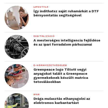
LIFESTYLE
Így indíthatsz saját ruhamárkát a DTF
bérnyomtatás segítségével
DIGITALIZÁCIÓ
A mesterséges intelligencia fejlődése
és az ipari forradalom párhuzamai
E-KÖRNYEZETVÉDELEM
Greenpeace logo Tiltott vegyi
anyagokat talált a Greenpeace
gyermekeknek készült matrica
tetoválásokban
IPAR
Drága mulasztás elhanyagolni az
elektromos karbantartást