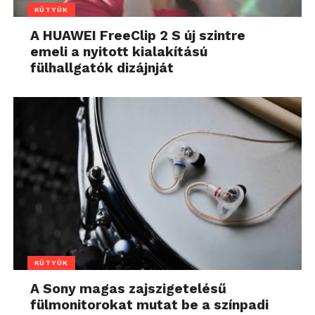
KÜTYÜK
A HUAWEI FreeClip 2 S új szintre
emeli a nyitott kialakítású
fülhallgatók dizájnját
KÜTYÜK
A Sony magas zajszigetelésű
fülmonitorokat mutat be a színpadi