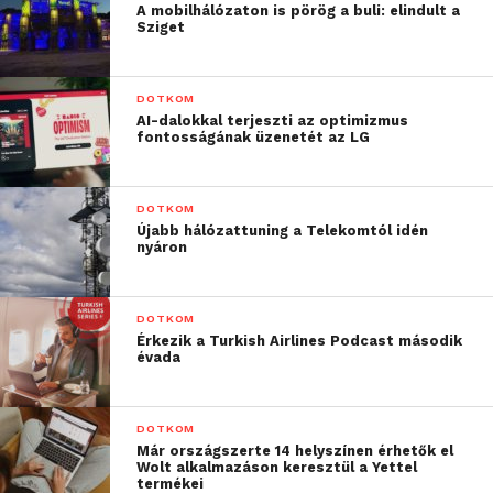
elbír. Ha már megvan az olvasmány, akkor akár
A mobilhálózaton is pörög a buli: elindult a
Sziget
kategórizálhatjuk, sőt címkékkel is elláthatjuk,
olvasás közben pedig az éjszakai módnak, az
átméretezhető betűméretnek és a keresésnek
DOTKOM
örülhetünk.
AI-dalokkal terjeszti az optimizmus
fontosságának üzenetét az LG
Letöltés:
iOS
,
Android
DOTKOM
Újabb hálózattuning a Telekomtól idén
nyáron
DOTKOM
Érkezik a Turkish Airlines Podcast második
évada
DOTKOM
Már országszerte 14 helyszínen érhetők el
Wolt alkalmazáson keresztül a Yettel
termékei