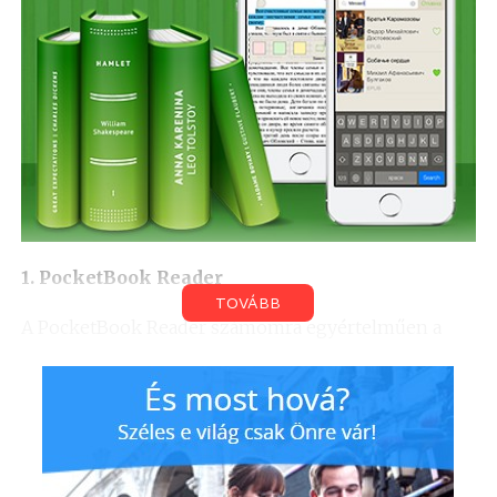
1. PocketBook Reader
TOVÁBB
A PocketBook Reader számomra egyértelműen a
dizájnnal tűnik ki a tömegből. A letisztult, iOS-en és
Androidon egyaránt jól mutató kezelőfelület
pofonegyszerűen kezelhető, így még azok is jól
elboldogulnak vele, akik esetleg idegenkednek az e-
könyv világtól. Kiemelném, hogy az iBooks-hoz
hasonlóan a PocketBook Reader esetén is animálták