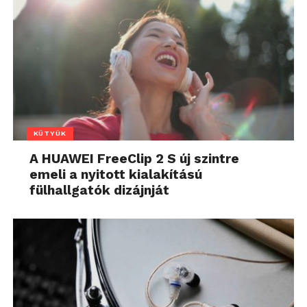
KÜTYÜK
A HUAWEI FreeClip 2 S új szintre
emeli a nyitott kialakítású
fülhallgatók dizájnját