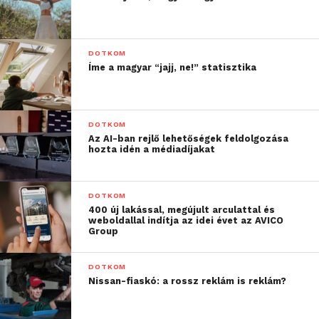
DOTKOM
Íme a magyar “jajj, ne!” statisztika
DOTKOM
Az AI-ban rejlő lehetőségek feldolgozása
hozta idén a médiadíjakat
DOTKOM
400 új lakással, megújult arculattal és
weboldallal indítja az idei évet az AVICO
Group
DOTKOM
Nissan-fiaskó: a rossz reklám is reklám?