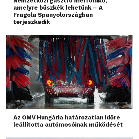
Nemzetközi gasztro mérföldkő,
amelyre büszkék lehetünk – A
Fragola Spanyolországban
terjeszkedik
Az OMV Hungária határozatlan időre
leállította autómosóinak működését