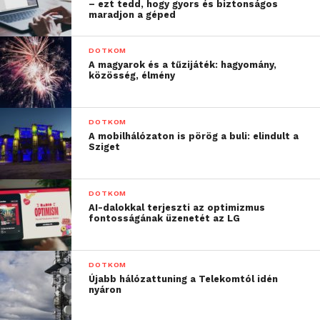
– ezt tedd, hogy gyors és biztonságos
maradjon a géped
DOTKOM
A magyarok és a tűzijáték: hagyomány,
közösség, élmény
DOTKOM
A mobilhálózaton is pörög a buli: elindult a
Sziget
DOTKOM
AI-dalokkal terjeszti az optimizmus
fontosságának üzenetét az LG
DOTKOM
Újabb hálózattuning a Telekomtól idén
nyáron