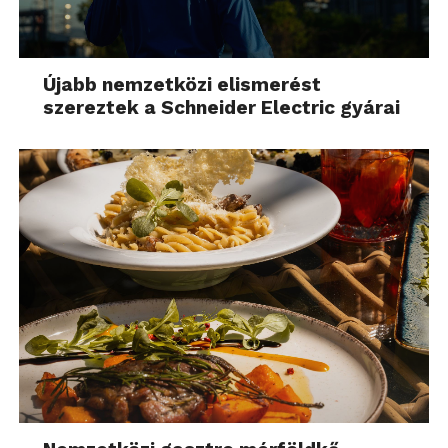
Újabb nemzetközi elismerést
szereztek a Schneider Electric gyárai