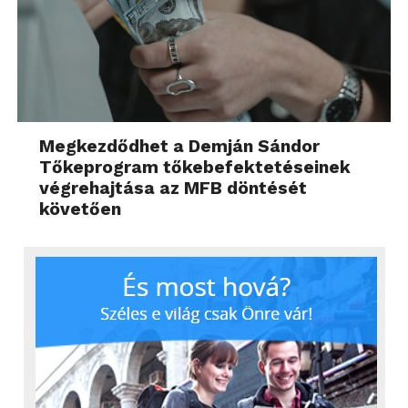
Megkezdődhet a Demján Sándor
Tőkeprogram tőkebefektetéseinek
végrehajtása az MFB döntését
követően