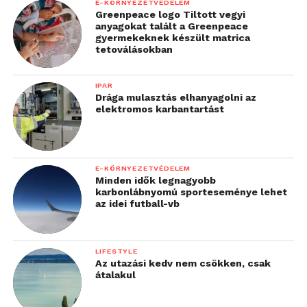
E-KÖRNYEZETVÉDELEM
Greenpeace logo Tiltott vegyi
anyagokat talált a Greenpeace
gyermekeknek készült matrica
tetoválásokban
IPAR
Drága mulasztás elhanyagolni az
elektromos karbantartást
E-KÖRNYEZETVÉDELEM
Minden idők legnagyobb
karbonlábnyomú sporteseménye lehet
az idei futball-vb
LIFESTYLE
Az utazási kedv nem csökken, csak
átalakul