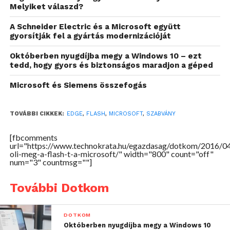
Melyiket válaszd?
A Schneider Electric és a Microsoft együtt
gyorsítják fel a gyártás modernizációját
Októberben nyugdíjba megy a Windows 10 – ezt
tedd, hogy gyors és biztonságos maradjon a géped
Microsoft és Siemens összefogás
TOVÁBBI CIKKEK:
EDGE
,
FLASH
,
MICROSOFT
,
SZABVÁNY
[fbcomments
url="https://www.technokrata.hu/egazdasag/dotkom/2016/04
oli-meg-a-flash-t-a-microsoft/" width="800" count="off"
num="3" countmsg=""]
További Dotkom
DOTKOM
Októberben nyugdíjba megy a Windows 10