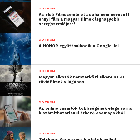
DOTKOM
Az első Filmszemle óta soha nem nevezett
ennyi film a magyar filmek legnagyobb
seregszemléjére!
DOTKOM
A HONOR együttműködik a Google-lal
DOTKOM
Magyar alkotók nemzetközi sikere az AI
rövidfilmek világában
DOTKOM
Az online vásárlók többségének elege van a
kiszámíthatatlanul érkező csomagokból
DOTKOM
Telekom: Karácsony, korlátok nélkül