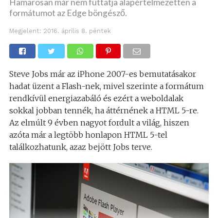
Hamarosan már nem futtatja alapértelmezetten a
formátumot az Edge böngésző.
Megjelent:
2016. április 8. péntek
Steve Jobs már az iPhone 2007-es bemutatásakor
hadat üzent a Flash-nek, mivel szerinte a formátum
rendkívül energiazabáló és ezért a weboldalak
sokkal jobban tennék, ha áttérnének a HTML 5-re.
Az elmúlt 9 évben nagyot fordult a világ, hiszen
azóta már a legtöbb honlapon HTML 5-tel
találkozhatunk, azaz bejött Jobs terve.