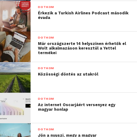
DOTKOM
Érkezik a Turkish Airlines Podcast második
évada
DOTKOM
Már országszerte 14 helyszínen érhetők el
Wolt alkalmazáson keresztül a Yettel
termékei
DOTKOM
Közösségi döntés az utakról
DOTKOM
Az internet Oscarjáért versenyez egy
magyar honlap
DOTKOM
Jön a nyuszi, megy a magyar