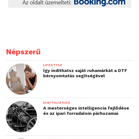
Népszerű
LIFESTYLE
Így indíthatsz saját ruhamárkát a DTF
bérnyomtatás segítségével
DIGITALIZÁCIÓ
A mesterséges intelligencia fejlődése
és az ipari forradalom párhuzamai