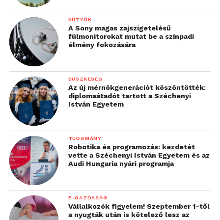
KÜTYÜK
A Sony magas zajszigetelésű
fülmonitorokat mutat be a színpadi
élmény fokozására
BÜSZKESÉG
Az új mérnökgenerációt köszöntötték:
diplomaátadót tartott a Széchenyi
István Egyetem
TUDOMÁNY
Robotika és programozás: kezdetét
vette a Széchenyi István Egyetem és az
Audi Hungaria nyári programja
E-GAZDASÁG
Vállalkozók figyelem! Szeptember 1-től
a nyugták után is kötelező lesz az