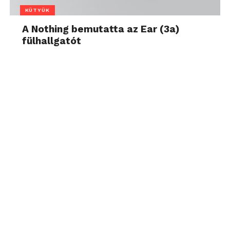
KÜTYÜK
A Nothing bemutatta az Ear (3a)
fülhallgatót