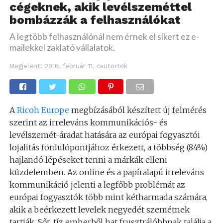
cégeknek, akik levélszeméttel
bombázzák a felhasználókat
A legtöbb felhasználónál nem érnek el sikert ez e-
mailekkel zaklató vállalatok.
Megjelent:
2016. február 11. csütörtök
A
Ricoh Europe
megbízásából készített új felmérés
szerint az irreleváns kommunikációs- és
levélszemét-áradat hatására az európai fogyasztói
lojalitás fordulópontjához érkezett, a többség (84%)
hajlandó lépéseket tenni a márkák elleni
küzdelemben. Az online és a papíralapú irreleváns
kommunikáció jelenti a legfőbb problémát az
európai fogyasztók több mint kétharmada számára,
akik a beérkezett levelek negyedét szemétnek
tartják. Sőt, tíz emberből hat frusztrálóbbnak találja a