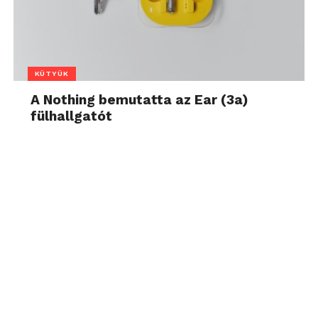
KÜTYÜK
A Nothing bemutatta az Ear (3a)
fülhallgatót