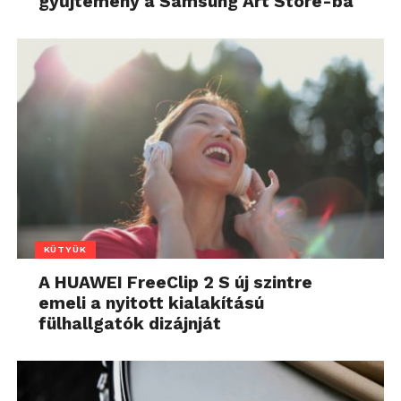
gyűjtemény a Samsung Art Store-ba
KÜTYÜK
A HUAWEI FreeClip 2 S új szintre
emeli a nyitott kialakítású
fülhallgatók dizájnját