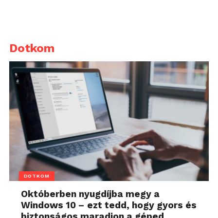
Dotkom
DOTKOM
Októberben nyugdíjba megy a
Windows 10 – ezt tedd, hogy gyors és
biztonságos maradjon a géped