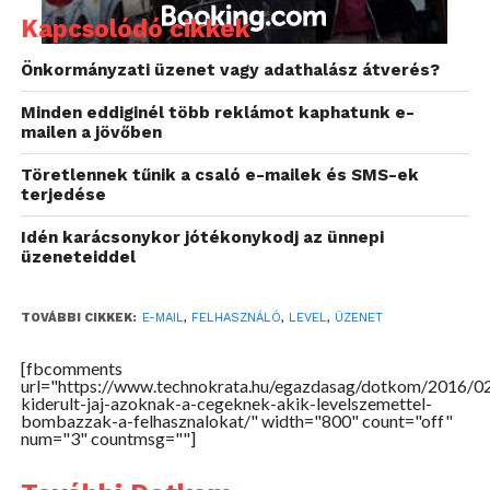
harmaduk pedig nem tudja biztosan, mennyivel is
Kapcsolódó cikkek
tartozik egy-egy szolgáltatásért (34%), vagy elsiklott-
Önkormányzati üzenet vagy adathalász átverés?
e egy neki címzett ajánlat felett (39%). A márkáknak
figyelembe kell venniük ezért azt, hogy az
Minden eddiginél több reklámot kaphatunk e-
irreleváns kommunikáció nagymértékben negatív
mailen a jövőben
hatással van az ügyfelek hűségére, bizalmára és
Töretlennek tűnik a csaló e-mailek és SMS-ek
költésére, ráadásul hajlandók is lépéseket is tenni
terjedése
ellene. Kétharmaduk (65%) úgy nyilatkozott, hogy
Idén karácsonykor jótékonykodj az ünnepi
kevésbé lojálisak egy olyan márkához, amely
üzeneteiddel
elárasztja őket lényegtelen információkkal,
miközben hasonló számú fogyasztó (63%)
kevesebbet költ, sőt, 57%-uk teljesen le is mondana
TOVÁBBI CIKKEK:
E-MAIL
,
FELHASZNÁLÓ
,
LEVEL
,
ÜZENET
az adott márka szolgáltatásáról. A válaszadók közel
[fbcomments
ötöde átszokott máshová, másik ötöde tett már ezért
url="https://www.technokrata.hu/egazdasag/dotkom/2016/0
panaszt a szolgáltatójánál, 10-ből 1 pedig már
kiderult-jaj-azoknak-a-cegeknek-akik-levelszemettel-
bombazzak-a-felhasznalokat/" width="800" count="off"
bejelentést is tett ilyen témában az illetékes
num="3" countmsg=""]
hatóságnál.