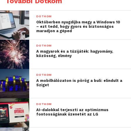
További Dotkom
David Mills, a Ricoh Europe ügyvezetője,
elmondta:
“Mikor szóba kerül a márkáink vagy szolgáltatóink
DOTKOM
által kiküldött kommunikáció lényegtelensége és
Októberben nyugdíjba megy a Windows 10
mennyisége, az ügyfelek egyértelműen kijelentik,
– ezt tedd, hogy gyors és biztonságos
maradjon a géped
hogy ami sok, az sok. Sosem volt ilyen könnyű a
fogyasztókkal történő azonnali kommunikáció, de
DOTKOM
most, a digitális érában spammelni is ugyanilyen
A magyarok és a tűzijáték: hagyomány,
egyszerű. A márkáknak körültekintően kell
közösség, élmény
alkalmazniuk a kommunikációs eszközöket, nem
szabad az alapvető csatornák hatékonyságát
DOTKOM
zátonyra futtatniuk. Súlyos büntetések és az
A mobilhálózaton is pörög a buli: elindult a
ügyfelek elvesztése helyett a ’jó üzenet jó időben’ a
Sziget
kulcs. Az egyre fokozódó üzleti verseny, az
ambiciózus induló vállalkozások és az ügyfelek
DOTKOM
egyre nagyobb elvárása a szolgáltatók felé azt jelenti,
AI-dalokkal terjeszti az optimizmus
hogy még sosem volt ekkora szükség minőségi,
fontosságának üzenetét az LG
személyre szabott – digitális és papíralapú –
kommunikációra.”