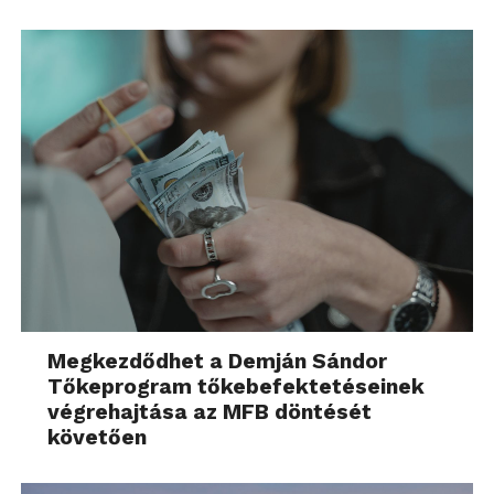
Megkezdődhet a Demján Sándor
Tőkeprogram tőkebefektetéseinek
végrehajtása az MFB döntését
követően