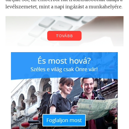
levélszemetet, mint a napi ingázást a munkahelyére.
TOVÁBB
A levélszemét áradat pusztán zavaró jellege mellett a
fogyasztókra az is negatív hatást gyakorol, hogy
képtelenek megszűrni a számukra felesleges és
gyenge minőségű információt. Negyedük (25%) már
mulasztott el emiatt fizetési határidőt, több mint