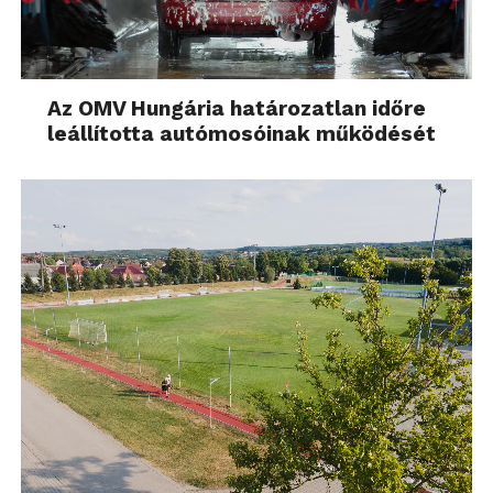
Az OMV Hungária határozatlan időre
leállította autómosóinak működését