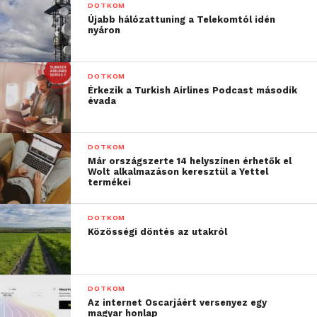
DOTKOM
Újabb hálózattuning a Telekomtól idén
nyáron
DOTKOM
Érkezik a Turkish Airlines Podcast második
évada
DOTKOM
Már országszerte 14 helyszínen érhetők el
Wolt alkalmazáson keresztül a Yettel
termékei
DOTKOM
A fogyasztók többsége (64%) úgy véli, az üzleti
Közösségi döntés az utakról
kommunikációnak az egyéni igényekhez igazodva
sokkal testre szabottabbnak kellene lennie. Tízből
nyolcan ennek érdekében még személyes adataikat
DOTKOM
is hajlandók lennének megosztani, beleértve a
Az internet Oscarjáért versenyez egy
magyar honlap