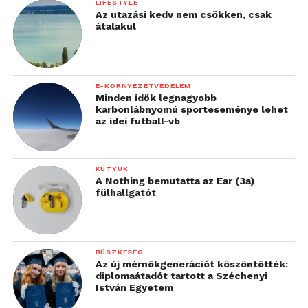
LIFESTYLE
Az utazási kedv nem csökken, csak
átalakul
E-KÖRNYEZETVÉDELEM
Minden idők legnagyobb
karbonlábnyomú sporteseménye lehet
az idei futball-vb
KÜTYÜK
A Nothing bemutatta az Ear (3a)
fülhallgatót
BÜSZKESÉG
Az új mérnökgenerációt köszöntötték:
diplomaátadót tartott a Széchenyi
István Egyetem