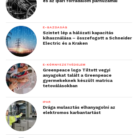
és az ipari forradalom párhuzamai
E-GAZDASÁG
Szintet lép a hálózati kapacitás
kihasználása – összefogott a Schneider
Electric és a Kraken
E-KÖRNYEZETVÉDELEM
Greenpeace logo Tiltott vegyi
anyagokat talált a Greenpeace
gyermekeknek készült matrica
tetoválásokban
IPAR
Drága mulasztás elhanyagolni az
elektromos karbantartást