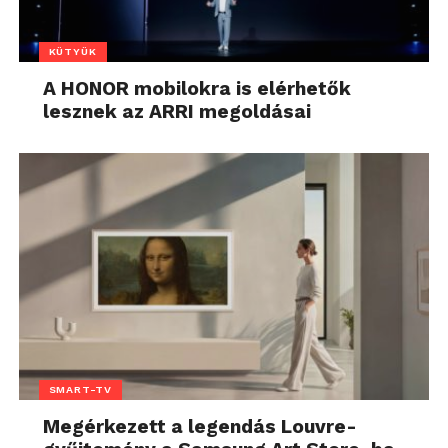
KÜTYÜK
A HONOR mobilokra is elérhetők
lesznek az ARRI megoldásai
SMART-TV
Megérkezett a legendás Louvre-