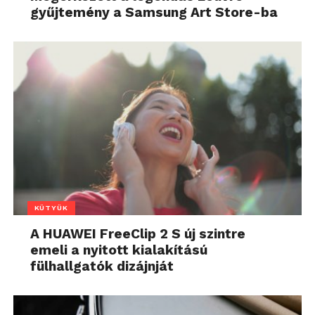
gyűjtemény a Samsung Art Store-ba
KÜTYÜK
A HUAWEI FreeClip 2 S új szintre
emeli a nyitott kialakítású
fülhallgatók dizájnját