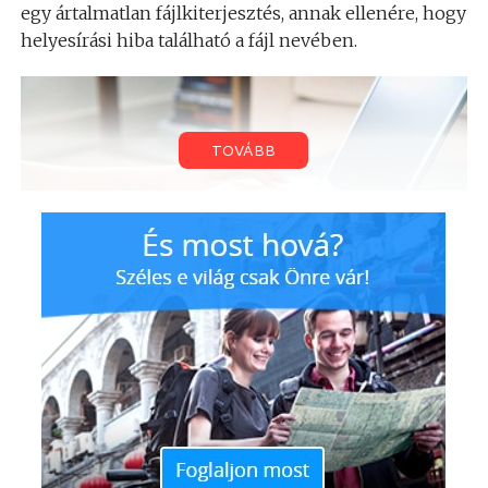
egy ártalmatlan fájlkiterjesztés, annak ellenére, hogy
helyesírási hiba található a fájl nevében.
TOVÁBB
A legveszélyesebb fájlkiterjesztés az exe. volt, mely
tartalmazta a jól ismert “mp3” kifejezést a név
részeként („Beatles_Yesterday.mp3.exe”), ez pedig a