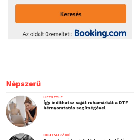
Népszerű
LIFESTYLE
Így indíthatsz saját ruhamárkát a DTF
bérnyomtatás segítségével
DIGITALIZÁCIÓ