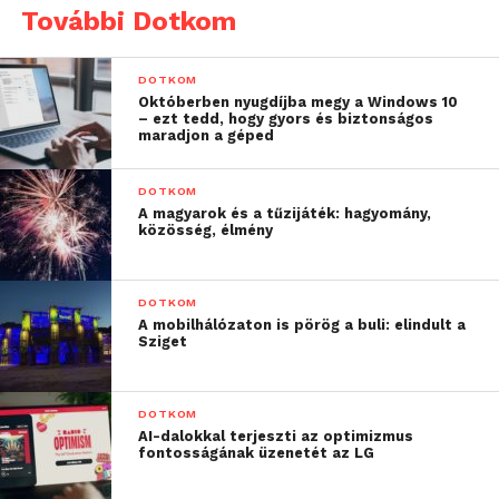
(58%) csak hamis oldalakat nevezett meg.
További Dotkom
A Kaspersky Lab és a B2B International legutóbbi
fogyasztói
kutatásának
eredményeit követve
DOTKOM
Októberben nyugdíjba megy a Windows 10
kiderült, hogy az internetfelhasználók 45%-a
– ezt tedd, hogy gyors és biztonságos
találkozott rosszindulatú vírusokkal kapcsolatos
maradjon a géped
esetekkel az elmúlt 12 hónapban, de 13%-uk nem
tudta, hogy pontosan ezek milyen formában érték el
DOTKOM
A magyarok és a tűzijáték: hagyomány,
őket.
közösség, élmény
DOTKOM
A mobilhálózaton is pörög a buli: elindult a
Sziget
DOTKOM
AI-dalokkal terjeszti az optimizmus
fontosságának üzenetét az LG