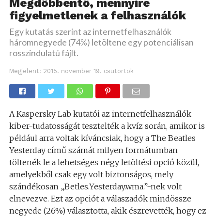
Megdöbbentő, mennyire
figyelmetlenek a felhasználók
Egy kutatás szerint az internetfelhasználók
háromnegyede (74%) letöltene egy potenciálisan
rosszindulatú fájlt.
Megjelent:
2015. november 19. csütörtök
A Kaspersky Lab kutatói az internetfelhasználók
kiber-tudatosságát tesztelték a kvíz során, amikor is
például arra voltak kíváncsiak, hogy a The Beatles
Yesterday című számát milyen formátumban
töltenék le a lehetséges négy letöltési opció közül,
amelyekből csak egy volt biztonságos, mely
szándékosan „Betles.Yesterday.wma.”-nek volt
elnevezve. Ezt az opciót a válaszadók mindössze
negyede (26%) választotta, akik észrevették, hogy ez