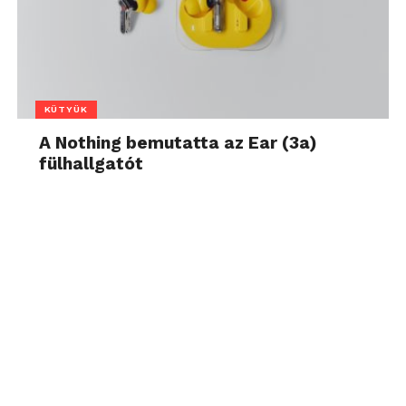
KÜTYÜK
A Nothing bemutatta az Ear (3a)
fülhallgatót