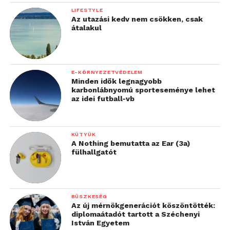
LIFESTYLE
Az utazási kedv nem csökken, csak
átalakul
E-KÖRNYEZETVÉDELEM
Minden idők legnagyobb
karbonlábnyomú sporteseménye lehet
az idei futball-vb
KÜTYÜK
A Nothing bemutatta az Ear (3a)
fülhallgatót
BÜSZKESÉG
Az új mérnökgenerációt köszöntötték:
diplomaátadót tartott a Széchenyi
István Egyetem