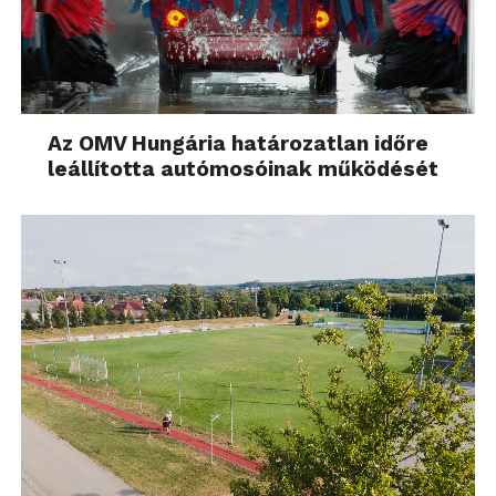
Az OMV Hungária határozatlan időre
leállította autómosóinak működését