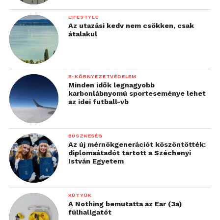
LIFESTYLE
Az utazási kedv nem csökken, csak
átalakul
E-KÖRNYEZETVÉDELEM
Minden idők legnagyobb
karbonlábnyomú sporteseménye lehet
az idei futball-vb
BÜSZKESÉG
Az új mérnökgenerációt köszöntötték:
diplomaátadót tartott a Széchenyi
István Egyetem
KÜTYÜK
A Nothing bemutatta az Ear (3a)
fülhallgatót