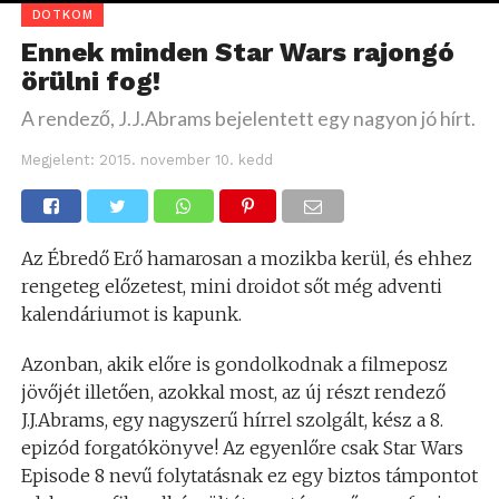
DOTKOM
Ennek minden Star Wars rajongó
örülni fog!
A rendező, J.J.Abrams bejelentett egy nagyon jó hírt.
Megjelent:
2015. november 10. kedd
Az Ébredő Erő hamarosan a mozikba kerül, és ehhez
rengeteg előzetest, mini droidot sőt még adventi
kalendáriumot is kapunk.
Azonban, akik előre is gondolkodnak a filmeposz
jövőjét illetően, azokkal most, az új részt rendező
J.J.Abrams, egy nagyszerű hírrel szolgált, kész a 8.
epizód forgatókönyve! Az egyenlőre csak Star Wars
Episode 8 nevű folytatásnak ez egy biztos támpontot