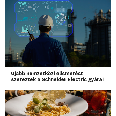
Újabb nemzetközi elismerést
szereztek a Schneider Electric gyárai