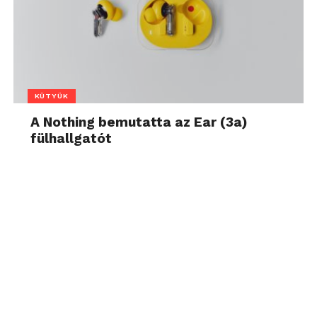
KÜTYÜK
A Nothing bemutatta az Ear (3a)
fülhallgatót