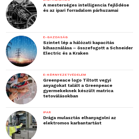
A mesterséges intelligencia fejlődése
és az ipari forradalom párhuzamai
E-GAZDASÁG
Szintet lép a hálózati kapacitás
kihasználása – összefogott a Schneider
Electric és a Kraken
E-KÖRNYEZETVÉDELEM
Greenpeace logo Tiltott vegyi
anyagokat talált a Greenpeace
gyermekeknek készült matrica
tetoválásokban
IPAR
Drága mulasztás elhanyagolni az
elektromos karbantartást