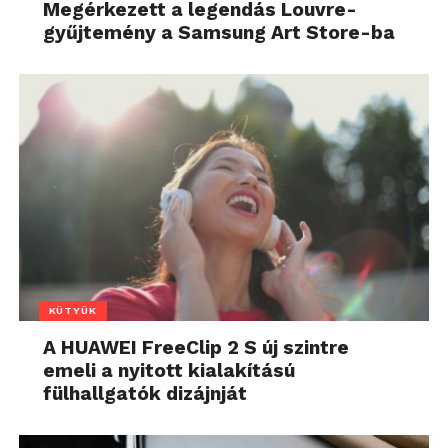
Megérkezett a legendás Louvre-
gyűjtemény a Samsung Art Store-ba
KÜTYÜK
A HUAWEI FreeClip 2 S új szintre
emeli a nyitott kialakítású
fülhallgatók dizájnját