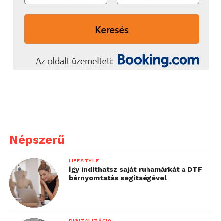
Népszerű
LIFESTYLE
Így indíthatsz saját ruhamárkát a DTF
bérnyomtatás segítségével
DIGITALIZÁCIÓ