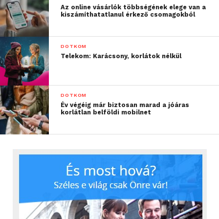
Az online vásárlók többségének elege van a
kiszámíthatatlanul érkező csomagokból
DOTKOM
Telekom: Karácsony, korlátok nélkül
DOTKOM
Év végéig már biztosan marad a jóáras
korlátlan belföldi mobilnet