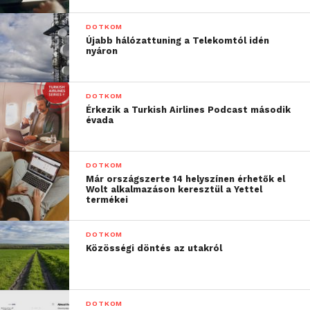
DOTKOM
Újabb hálózattuning a Telekomtól idén
nyáron
DOTKOM
Érkezik a Turkish Airlines Podcast második
évada
DOTKOM
Már országszerte 14 helyszínen érhetők el
Wolt alkalmazáson keresztül a Yettel
termékei
DOTKOM
Közösségi döntés az utakról
DOTKOM