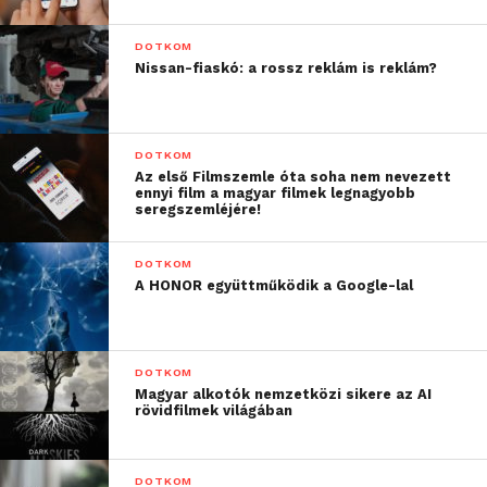
DOTKOM
Nissan-fiaskó: a rossz reklám is reklám?
DOTKOM
Az első Filmszemle óta soha nem nevezett
ennyi film a magyar filmek legnagyobb
seregszemléjére!
DOTKOM
A HONOR együttműködik a Google-lal
DOTKOM
Magyar alkotók nemzetközi sikere az AI
rövidfilmek világában
DOTKOM