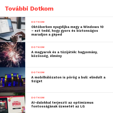
További Dotkom
DOTKOM
Októberben nyugdíjba megy a Windows 10
– ezt tedd, hogy gyors és biztonságos
maradjon a géped
DOTKOM
A magyarok és a tűzijáték: hagyomány,
közösség, élmény
DOTKOM
A mobilhálózaton is pörög a buli: elindult a
Sziget
DOTKOM
AI-dalokkal terjeszti az optimizmus
fontosságának üzenetét az LG