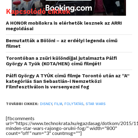
A nyilvánossá tett ütemterv szerint a 8. része a
Kapcsolódó cikkek
legendás univerzumnak várhatóan 2017 májusában
debütál majd a világ mozitermeiben. Reméljük
A HONOR mobilokra is elérhetők lesznek az ARRI
elkészültét semmi sem késlelteti majd.
megoldásai
Bemutatták a Bölöni – az erdélyi legenda című
Forrás:
PC World
filmet
Torontóban a zsűri különdíjjal jutalmazta Pálfi
György A Tyúk (KOTA/HEN) című filmjét!
Pálfi György A TYÚK című filmje Torontó után az “A”
kategóriás San Sebastián-i Nemzetközi
Filmfesztiválon is versenyezni fog
TOVÁBBI CIKKEK:
DISNEY
,
FILM
,
FOLYTATÁS
,
STAR WARS
[fbcomments
url="https://www.technokrata.hu/egazdasag/dotkom/2015/1
minden-star-wars-rajongo-orulni-fog/" width="800"
count="off" num="3" countmsg=""]