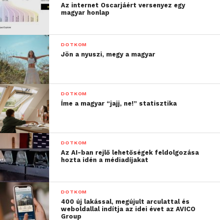
Az internet Oscarjáért versenyez egy
magyar honlap
DOTKOM
Jön a nyuszi, megy a magyar
DOTKOM
Íme a magyar “jajj, ne!” statisztika
DOTKOM
Az AI-ban rejlő lehetőségek feldolgozása
hozta idén a médiadíjakat
DOTKOM
400 új lakással, megújult arculattal és
weboldallal indítja az idei évet az AVICO
Group