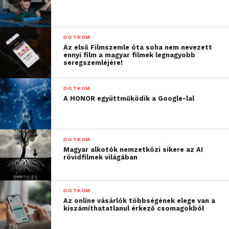
DOTKOM
Az első Filmszemle óta soha nem nevezett
ennyi film a magyar filmek legnagyobb
seregszemléjére!
DOTKOM
A HONOR együttműködik a Google-lal
DOTKOM
Magyar alkotók nemzetközi sikere az AI
rövidfilmek világában
DOTKOM
Az online vásárlók többségének elege van a
kiszámíthatatlanul érkező csomagokból