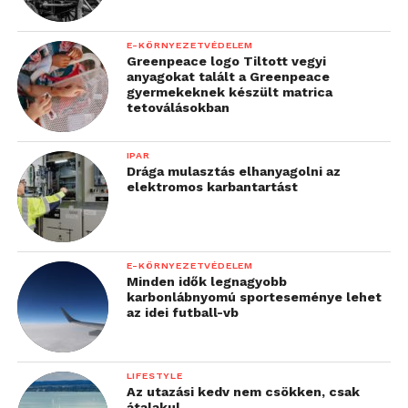
E-KÖRNYEZETVÉDELEM
Greenpeace logo Tiltott vegyi
anyagokat talált a Greenpeace
gyermekeknek készült matrica
tetoválásokban
IPAR
Drága mulasztás elhanyagolni az
elektromos karbantartást
E-KÖRNYEZETVÉDELEM
Minden idők legnagyobb
karbonlábnyomú sporteseménye lehet
az idei futball-vb
LIFESTYLE
Az utazási kedv nem csökken, csak
átalakul