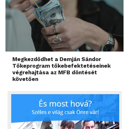
Megkezdődhet a Demján Sándor
Tőkeprogram tőkebefektetéseinek
végrehajtása az MFB döntését
követően