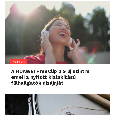
KÜTYÜK
A HUAWEI FreeClip 2 S új szintre
emeli a nyitott kialakítású
fülhallgatók dizájnját