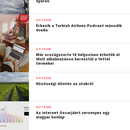
nyáron
DOTKOM
Érkezik a Turkish Airlines Podcast második
évada
DOTKOM
Már országszerte 14 helyszínen érhetők el
Wolt alkalmazáson keresztül a Yettel
termékei
DOTKOM
Közösségi döntés az utakról
DOTKOM
Az internet Oscarjáért versenyez egy
magyar honlap