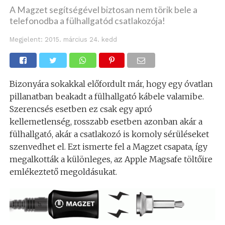
A Magzet segítségével biztosan nem törik bele a
telefonodba a fülhallgatód csatlakozója!
Megjelent:
2015. március 24. kedd
Bizonyára sokakkal előfordult már, hogy egy óvatlan
pillanatban beakadt a fülhallgató kábele valamibe.
Szerencsés esetben ez csak egy apró
kellemetlenség, rosszabb esetben azonban akár a
fülhallgató, akár a csatlakozó is komoly sérüléseket
szenvedhet el. Ezt ismerte fel a Magzet csapata, így
megalkották a különleges, az Apple Magsafe töltőire
emlékeztető megoldásukat.