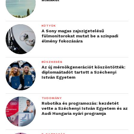
KÜTYÜK
A Sony magas zajszigetelésű
fülmonitorokat mutat be a színpadi
élmény fokozására
BÜSZKESÉG
Az új mérnökgenerációt köszöntötték:
diplomaátadót tartott a Széchenyi
István Egyetem
TUDOMÁNY
Robotika és programozás: kezdetét
vette a Széchenyi István Egyetem és az
Audi Hungaria nyári programja