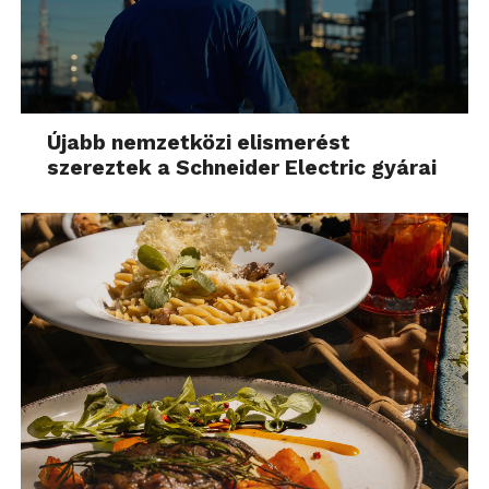
Újabb nemzetközi elismerést
szereztek a Schneider Electric gyárai