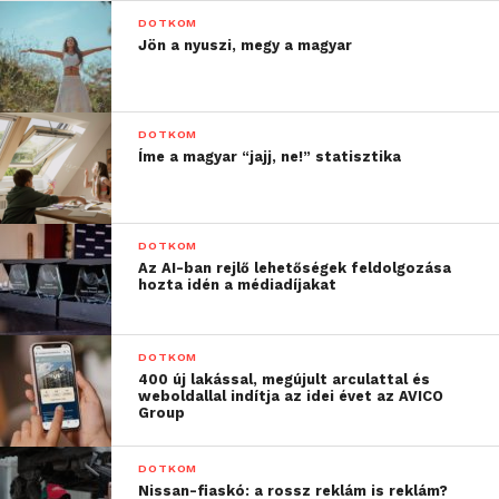
DOTKOM
Jön a nyuszi, megy a magyar
DOTKOM
Íme a magyar “jajj, ne!” statisztika
DOTKOM
Az AI-ban rejlő lehetőségek feldolgozása
hozta idén a médiadíjakat
DOTKOM
400 új lakással, megújult arculattal és
weboldallal indítja az idei évet az AVICO
Group
DOTKOM
Nissan-fiaskó: a rossz reklám is reklám?