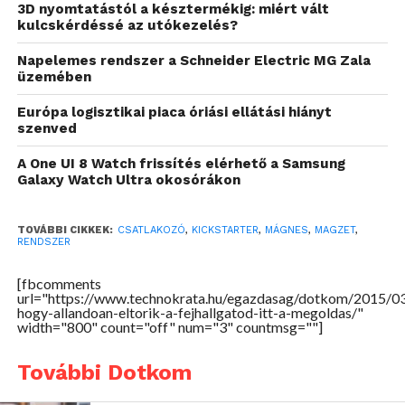
3D nyomtatástól a késztermékig: miért vált
kulcskérdéssé az utókezelés?
Napelemes rendszer a Schneider Electric MG Zala
üzemében
Európa logisztikai piaca óriási ellátási hiányt
szenved
A One UI 8 Watch frissítés elérhető a Samsung
Galaxy Watch Ultra okosórákon
TOVÁBBI CIKKEK:
CSATLAKOZÓ
,
KICKSTARTER
,
MÁGNES
,
MAGZET
,
RENDSZER
[fbcomments
url="https://www.technokrata.hu/egazdasag/dotkom/2015/0
hogy-allandoan-eltorik-a-fejhallgatod-itt-a-megoldas/"
Ezután egy mágneses kapcsolat védi a két eszközt,
width="800" count="off" num="3" countmsg=""]
hiszen egy óvatlan mozdulat esetén nem a tárgyaink
sérülnek, hanem pusztán a mágnes mozdul el. Az
További Dotkom
alkotók ígérete alapján a hangminőséget sem érheti