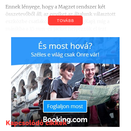
Ennek lényege, hogy a Magzet rendszer két
összetevőből áll, az egyiket az általunk választott
TOVÁBB
eszközbe csatlakoztatjuk (ez a MagKap), míg a
másikba a 3,5 mm-es jacket helyezzük el (ezt
MagJack-nek nevezik az alkotók).
Kapcsolódó cikkek