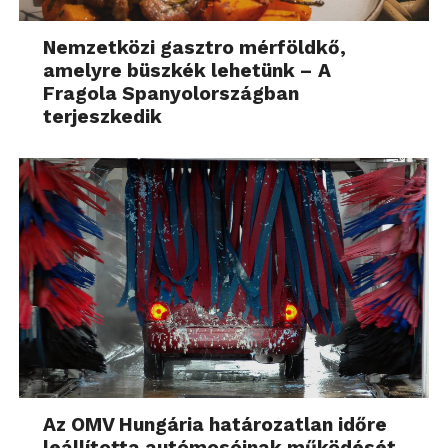
Nemzetközi gasztro mérföldkő,
amelyre büszkék lehetünk – A
Fragola Spanyolországban
terjeszkedik
Az OMV Hungária határozatlan időre
leállította autómosóinak működését