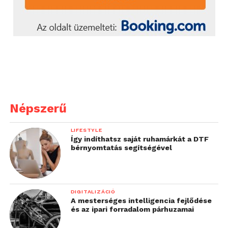
Népszerű
LIFESTYLE
Így indíthatsz saját ruhamárkát a DTF
bérnyomtatás segítségével
DIGITALIZÁCIÓ
A mesterséges intelligencia fejlődése
és az ipari forradalom párhuzamai