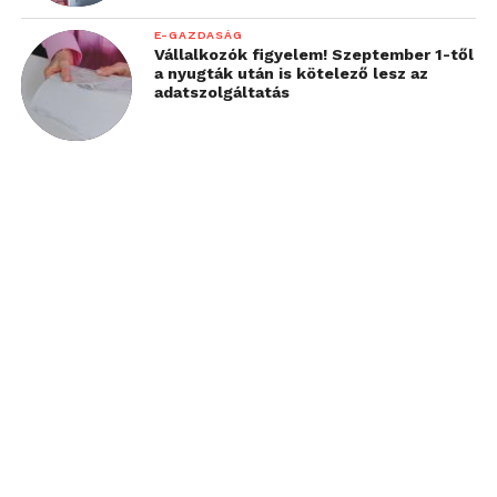
E-GAZDASÁG
Vállalkozók figyelem! Szeptember 1-től
a nyugták után is kötelező lesz az
adatszolgáltatás