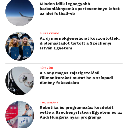
Minden idők legnagyobb
karbonlábnyomú sporteseménye lehet
az idei futball-vb
BÜSZKESÉG
Az új mérnökgenerációt köszöntötték:
diplomaátadót tartott a Széchenyi
István Egyetem
KÜTYÜK
A Sony magas zajszigetelésű
fülmonitorokat mutat be a színpadi
élmény fokozására
TUDOMÁNY
Robotika és programozás: kezdetét
vette a Széchenyi István Egyetem és az
Audi Hungaria nyári programja