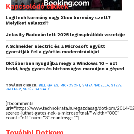
kezet kapna.
Kapcsolódó cikkek
A vezérigazgatói székre jelenleg Satya Nadella a
Logitech kormány vagy Xbox kormány szett?
Melyiket válaszd?
legesélyesebb
, az úriember már 1992 óta dolgozik a
Microsoft kötelékében, jelenleg a nagyvállalatokért
Jelasity Radován lett 2025 leginspirálóbb vezetője
és felhőért felelős igazgatóként tevékenykedik.
A Schneider Electric és a Microsoft együtt
gyorsítják fel a gyártás modernizációját
Októberben nyugdíjba megy a Windows 10 – ezt
tedd, hogy gyors és biztonságos maradjon a géped
TOVÁBBI CIKKEK:
BILL GATES
,
MICROSOFT
,
SATYA NADELLA
,
STEVE
BALLMER
,
VEZÉRIGAZGATÓ
[fbcomments
url="https://www.technokrata.hu/egazdasag/dotkom/2014/0
szerep-juthat-gates-nek-a-microsoftnal/" width="800"
count="off" num="3" countmsg=""]
További Dotkom