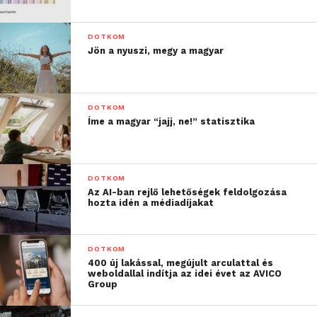
DOTKOM
Jön a nyuszi, megy a magyar
DOTKOM
Íme a magyar “jajj, ne!” statisztika
DOTKOM
Az AI-ban rejlő lehetőségek feldolgozása
hozta idén a médiadíjakat
DOTKOM
400 új lakással, megújult arculattal és
weboldallal indítja az idei évet az AVICO
Group