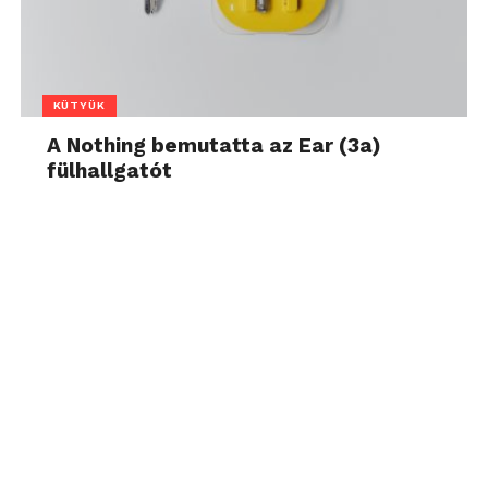
KÜTYÜK
A Nothing bemutatta az Ear (3a)
fülhallgatót