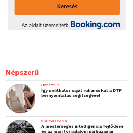
Népszerű
LIFESTYLE
Így indíthatsz saját ruhamárkát a DTF
bérnyomtatás segítségével
DIGITALIZÁCIÓ
A mesterséges intelligencia fejlődése
és az ipari forradalom párhuzamai