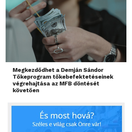
Megkezdődhet a Demján Sándor
Tőkeprogram tőkebefektetéseinek
végrehajtása az MFB döntését
követően