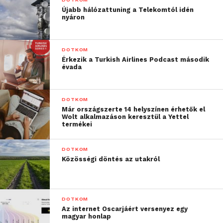
Újabb hálózattuning a Telekomtól idén
nyáron
DOTKOM
Érkezik a Turkish Airlines Podcast második
évada
DOTKOM
Már országszerte 14 helyszínen érhetők el
Wolt alkalmazáson keresztül a Yettel
termékei
DOTKOM
Közösségi döntés az utakról
DOTKOM
Az internet Oscarjáért versenyez egy
magyar honlap