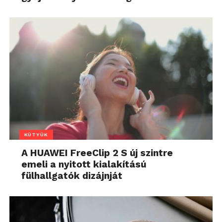
KÜTYÜK
A HUAWEI FreeClip 2 S új szintre
emeli a nyitott kialakítású
fülhallgatók dizájnját