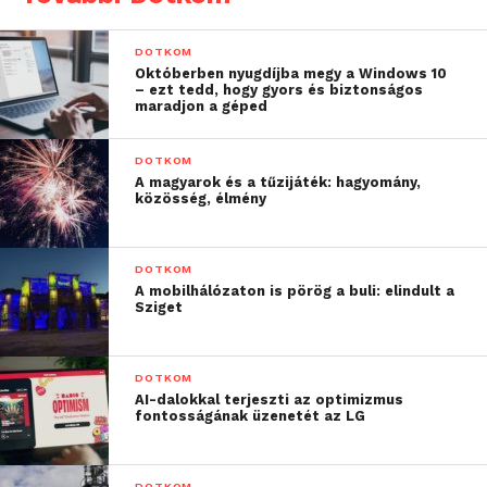
DOTKOM
Októberben nyugdíjba megy a Windows 10
– ezt tedd, hogy gyors és biztonságos
maradjon a géped
DOTKOM
A magyarok és a tűzijáték: hagyomány,
közösség, élmény
DOTKOM
A mobilhálózaton is pörög a buli: elindult a
Sziget
DOTKOM
AI-dalokkal terjeszti az optimizmus
fontosságának üzenetét az LG
DOTKOM