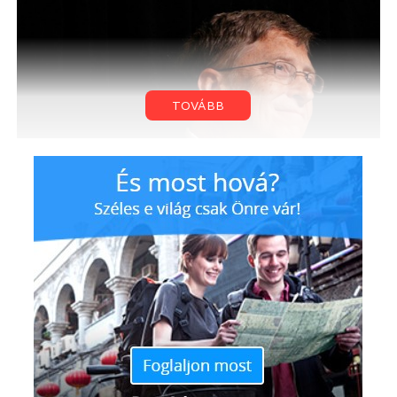
TOVÁBB
Most azt pletykálják, hogy a Microsoft vezetése
megelégelte ezt a helyzetet és lefokozzák Gates-t. A
cég alapítója jelenleg a Microsoft elnöki székében ül,
ezt a jövőben egy jóval formálisabb, a termékek
fejlesztésével kapcsolatos pozíció vehetné át.
Ballmer is átadhatja a helyét a cég vezetését irányító
menedzsmentben, így az utód gyakorlatilag szabad