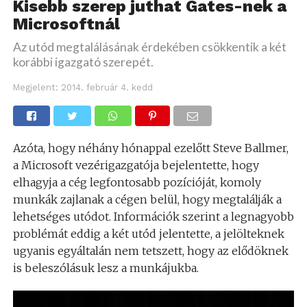
Kisebb szerep juthat Gates-nek a
Microsoftnál
Az utód megtalálásának érdekében csökkentik a két
korábbi igazgató szerepét.
Megjelent:
2014. február 4. kedd
Azóta, hogy néhány hónappal ezelőtt Steve Ballmer,
a Microsoft vezérigazgatója bejelentette, hogy
elhagyja a cég legfontosabb pozícióját, komoly
munkák zajlanak a cégen belül, hogy megtalálják a
lehetséges utódot. Információk szerint a legnagyobb
problémát eddig a két utód jelentette, a jelölteknek
ugyanis egyáltalán nem tetszett, hogy az elődöknek
is beleszólásuk lesz a munkájukba.