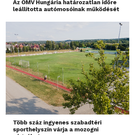
Az OMV Hungária határozatlan időre
leállította autómosóinak működését
Több száz ingyenes szabadtéri
sporthelyszín várja a mozogni