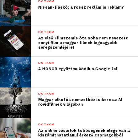
DOTKOM
Nissan-fiaskó: a rossz reklám is reklám?
DOTKOM
Az első Filmszemle óta soha nem nevezett
ennyi film a magyar filmek legnagyobb
seregszemléjére!
DOTKOM
A HONOR együttműködik a Google-lal
DOTKOM
Magyar alkotók nemzetközi sikere az AI
rövidfilmek világában
DOTKOM
Az online vásárlók többségének elege van a
kiszámíthatatlanul érkező csomagokból