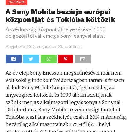
DOTKOM
A Sony Mobile bezárja európai
központját és Tokióba költözik
A svédországi központ áthelyezésével 1000
dolgozójától válik meg a Sony leányvállalata.
Megjelent:
2012. augusztus 23. csütörtök
Az év eleji Sony Ericsson megszűnésével már nem
volt sokáig indokolt Svédországban tartani a frissen
alakult Sony Mobile központját, így a részleg az
anyacéghez költözik és 1000 alkalmazottjának
szűnik meg az alkalmazotti jogviszonya a Sonynál.
Októberben a Sony Mobile a svédországi Lundból
Tokióba teszi át a székhelyét, ezáltal 2014 márciusáig
bezárólag alkalmazottainak 15%-tól (650 helyi
alkalmazott és 450 tanácsadó) válik meg a mobil