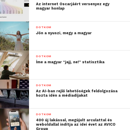
Az internet Oscarjáért versenyez egy
magyar honlap
DOTKOM
Jön a nyuszi, megy a magyar
DOTKOM
Íme a magyar “jajj, ne!” statisztika
DOTKOM
Az AI-ban rejlő lehetőségek feldolgozása
hozta idén a médiadíjakat
DOTKOM
400 új lakással, megújult arculattal és
weboldallal indítja az idei évet az AVICO
Group