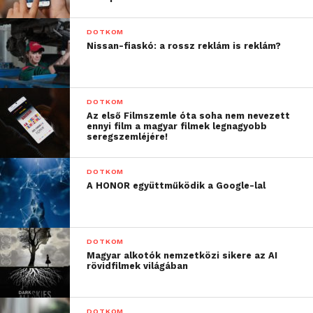
DOTKOM
Nissan-fiaskó: a rossz reklám is reklám?
DOTKOM
Az első Filmszemle óta soha nem nevezett
ennyi film a magyar filmek legnagyobb
seregszemléjére!
DOTKOM
A HONOR együttműködik a Google-lal
DOTKOM
Magyar alkotók nemzetközi sikere az AI
rövidfilmek világában
DOTKOM