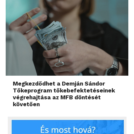
Megkezdődhet a Demján Sándor
Tőkeprogram tőkebefektetéseinek
végrehajtása az MFB döntését
követően