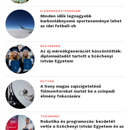
E-KÖRNYEZETVÉDELEM
Minden idők legnagyobb
karbonlábnyomú sporteseménye lehet
az idei futball-vb
BÜSZKESÉG
Az új mérnökgenerációt köszöntötték:
diplomaátadót tartott a Széchenyi
István Egyetem
KÜTYÜK
A Sony magas zajszigetelésű
fülmonitorokat mutat be a színpadi
élmény fokozására
TUDOMÁNY
Robotika és programozás: kezdetét
vette a Széchenyi István Egyetem és az