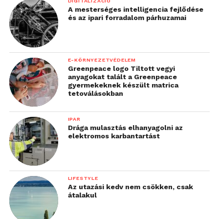
DIGITALIZÁCIÓ
A mesterséges intelligencia fejlődése
és az ipari forradalom párhuzamai
E-KÖRNYEZETVÉDELEM
Greenpeace logo Tiltott vegyi
anyagokat talált a Greenpeace
gyermekeknek készült matrica
tetoválásokban
IPAR
Drága mulasztás elhanyagolni az
elektromos karbantartást
LIFESTYLE
Az utazási kedv nem csökken, csak
átalakul