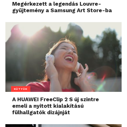
Megérkezett a legendás Louvre-
gyűjtemény a Samsung Art Store-ba
KÜTYÜK
A HUAWEI FreeClip 2 S új szintre
emeli a nyitott kialakítású
fülhallgatók dizájnját