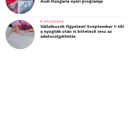
Audi Hungaria nyári programja
E-GAZDASÁG
Vállalkozók figyelem! Szeptember 1-től
a nyugták után is kötelező lesz az
adatszolgáltatás