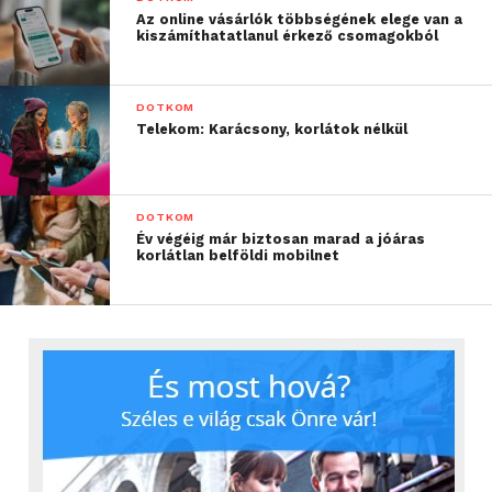
Az online vásárlók többségének elege van a
kiszámíthatatlanul érkező csomagokból
DOTKOM
Telekom: Karácsony, korlátok nélkül
DOTKOM
Év végéig már biztosan marad a jóáras
korlátlan belföldi mobilnet