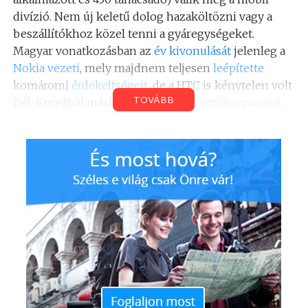
divízió. Nem új keletű dolog hazaköltözni vagy a
beszállítókhoz közel tenni a gyáregységeket.
Magyar vonatkozásban az
év kivonulását
jelenleg a
Nokia
vezeti
, mely majdnem teljesen
leépítette
komáromi
érdekeltségeit
, de a HTC is kénytelen volt
TOVÁBB
Dél-Koreából máshova tenni a
fejlesztőközpontját
.