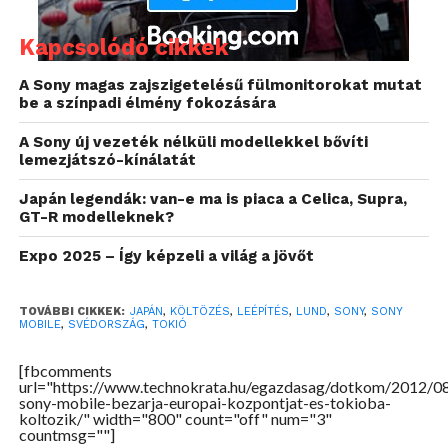
Kapcsolódó cikkek
A Sony magas zajszigetelésű fülmonitorokat mutat
be a színpadi élmény fokozására
A Sony új vezeték nélküli modellekkel bővíti
lemezjátszó-kínálatát
Japán legendák: van-e ma is piaca a Celica, Supra,
GT-R modelleknek?
Expo 2025 – Így képzeli a világ a jövőt
TOVÁBBI CIKKEK:
JAPÁN
,
KÖLTÖZÉS
,
LEÉPÍTÉS
,
LUND
,
SONY
,
SONY
MOBILE
,
SVÉDORSZÁG
,
TOKIÓ
[fbcomments
url="https://www.technokrata.hu/egazdasag/dotkom/2012/08
sony-mobile-bezarja-europai-kozpontjat-es-tokioba-
koltozik/" width="800" count="off" num="3"
countmsg=""]