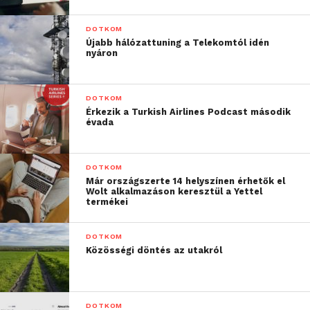
DOTKOM
Újabb hálózattuning a Telekomtól idén
nyáron
DOTKOM
Érkezik a Turkish Airlines Podcast második
évada
DOTKOM
Már országszerte 14 helyszínen érhetők el
Wolt alkalmazáson keresztül a Yettel
termékei
DOTKOM
Közösségi döntés az utakról
DOTKOM