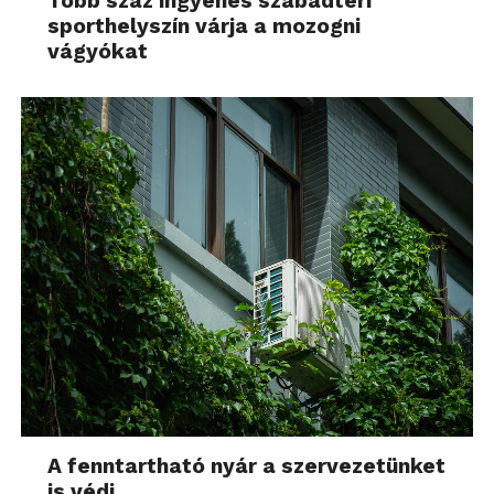
Több száz ingyenes szabadtéri
sporthelyszín várja a mozogni
vágyókat
A fenntartható nyár a szervezetünket
is védi