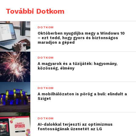
További Dotkom
DOTKOM
Októberben nyugdíjba megy a Windows 10
– ezt tedd, hogy gyors és biztonságos
maradjon a géped
DOTKOM
A magyarok és a tűzijáték: hagyomány,
közösség, élmény
DOTKOM
A mobilhálózaton is pörög a buli: elindult a
Sziget
DOTKOM
AI-dalokkal terjeszti az optimizmus
fontosságának üzenetét az LG