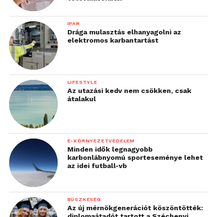
IPAR
Drága mulasztás elhanyagolni az
elektromos karbantartást
LIFESTYLE
Az utazási kedv nem csökken, csak
átalakul
E-KÖRNYEZETVÉDELEM
Minden idők legnagyobb
karbonlábnyomú sporteseménye lehet
az idei futball-vb
BÜSZKESÉG
Az új mérnökgenerációt köszöntötték:
diplomaátadót tartott a Széchenyi