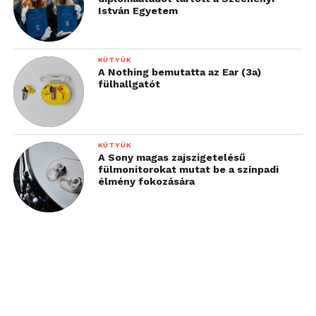
István Egyetem
KÜTYÜK
A Nothing bemutatta az Ear (3a)
fülhallgatót
KÜTYÜK
A Sony magas zajszigetelésű
fülmonitorokat mutat be a színpadi
élmény fokozására