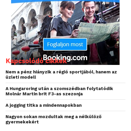
kialakítása terén, valamint marketing és egyéb
területeken is együtt fog működni.
A jelenleg pénzügyi gondokkal küszködő Philips
nemrégiben kötött a Dellhez hasonló megállapodást
a sportruházati termékeket és sportszereket gyártó
Nike céggel is. A Nike-nak különböző hordozható
digitális zenelejátszó termékeket fog értékesíteni a
Philips, amelyeket aztán a Nike saját márkanevén
Kapcsolódó cikkek
kínál majd a vásárlói felé.
Nem a pénz hiányzik a régió sportjából, hanem az
üzleti modell
A Hungaroring után a szomszédban folytatódik
Molnár Martin brit F3-as szezonja
A jogging titka a mindennapokban
Nagyon sokan mozdultak meg a nélkülöző
gyermekekért