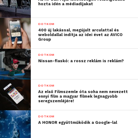
hozta idén a médiadíjakat
DOTKOM
400 új lakással, megújult arculattal és
weboldallal indítja az idei évet az AVICO
Group
DOTKOM
Nissan-fiaskó: a rossz reklám is reklám?
DOTKOM
Az első Filmszemle óta soha nem nevezett
ennyi film a magyar filmek legnagyobb
seregszemléjére!
DOTKOM
A HONOR együttműködik a Google-lal