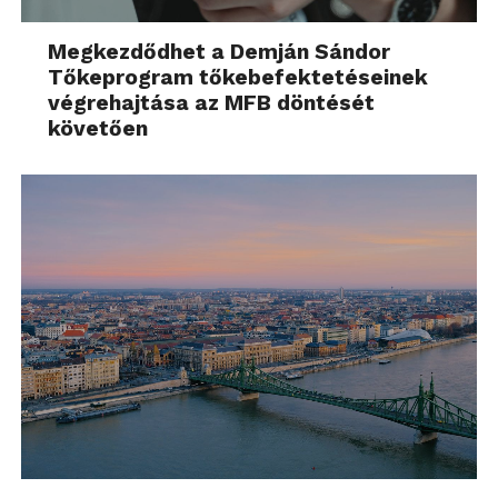
Megkezdődhet a Demján Sándor
Tőkeprogram tőkebefektetéseinek
végrehajtása az MFB döntését
követően