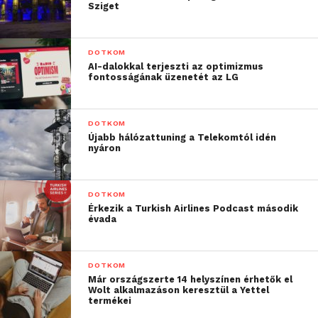
Sziget
DOTKOM
AI-dalokkal terjeszti az optimizmus
fontosságának üzenetét az LG
DOTKOM
Újabb hálózattuning a Telekomtól idén
nyáron
DOTKOM
Érkezik a Turkish Airlines Podcast második
évada
DOTKOM
Már országszerte 14 helyszínen érhetők el
Wolt alkalmazáson keresztül a Yettel
termékei