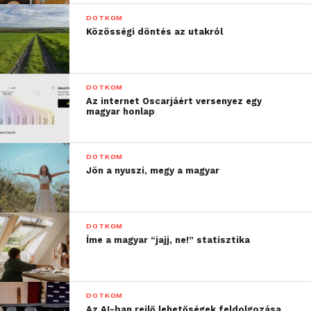
DOTKOM
Közösségi döntés az utakról
DOTKOM
Az internet Oscarjáért versenyez egy
magyar honlap
DOTKOM
Jön a nyuszi, megy a magyar
DOTKOM
Íme a magyar “jajj, ne!” statisztika
DOTKOM
Az AI-ban rejlő lehetőségek feldolgozása