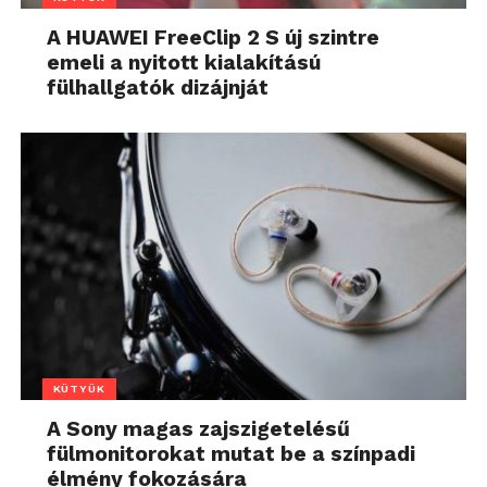
A HUAWEI FreeClip 2 S új szintre
emeli a nyitott kialakítású
fülhallgatók dizájnját
KÜTYÜK
A Sony magas zajszigetelésű
fülmonitorokat mutat be a színpadi
élmény fokozására