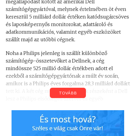
megállapodást kötött az amerikai Dell
számítógépgyártóval, melynek értelmében öt éven
keresztül 5 milliárd dollár értéken katódsugárcsöves
és laposképernyős monitorokat, adattároló és
adatkommunikációs, valamint egyéb eszközöket
szállít majd az utóbbi cégnek.
Noha a Philips jelenleg is szállít különböző
számítógép-összetevőket a Dellnek, a cég
mindössze 525 millió dollár értékben adott el
ezekből a számítógépgyártónak a múlt év során,
amikor is a Philips éves forgalma 28,3 milliárd dollárt
tett ki. A két cég megállapodásának részeként a Dell
TOVÁBB
lesz a Philips elsődleges szerver és egyéb
számítógépeinek beszállítója, míg a Philips saját
márkanevén kínált PC-perifériáit a Dell is
értékesíteni fogja. Ezenkívül a két vállalat optikai
tárolóeszközökkel kapcsolatos szabványok