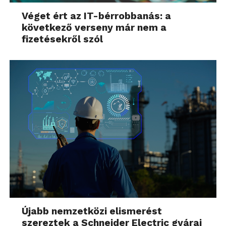
Véget ért az IT-bérrobbanás: a
következő verseny már nem a
fizetésekről szól
Újabb nemzetközi elismerést
szereztek a Schneider Electric gyárai