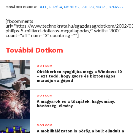
TOVÁBBI CIKKEK:
DELL
,
EURÓPA
,
MONITOR
,
PHILIPS
,
SPORT
,
SZERVER
[fbcomments
url="https://www.technokrata.hu/egazdasag/dotkom/2002/03
philips-5-milliard-dollaros-megallapodas/" width="800"
count="off" num="3" countmsg=""]
További Dotkom
DOTKOM
Októberben nyugdíjba megy a Windows 10
– ezt tedd, hogy gyors és biztonságos
maradjon a géped
DOTKOM
A magyarok és a tűzijáték: hagyomány,
közösség, élmény
DOTKOM
A mobilhálózaton is pörög a buli: elindult a