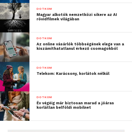
DOTKOM
Magyar alkotók nemzetközi sikere az AI
rövidfilmek világában
DOTKOM
Az online vásárlók többségének elege van a
kiszámíthatatlanul érkező csomagokból
DOTKOM
Telekom: Karácsony, korlátok nélkül
DOTKOM
Év végéig már biztosan marad a jóáras
korlátlan belföldi mobilnet