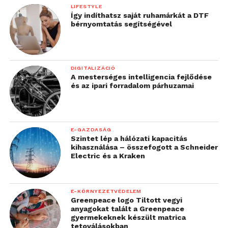
LIFESTYLE
Így indíthatsz saját ruhamárkát a DTF
bérnyomtatás segítségével
DIGITALIZÁCIÓ
A mesterséges intelligencia fejlődése
és az ipari forradalom párhuzamai
E-GAZDASÁG
Szintet lép a hálózati kapacitás
kihasználása – összefogott a Schneider
Electric és a Kraken
E-KÖRNYEZETVÉDELEM
Greenpeace logo Tiltott vegyi
anyagokat talált a Greenpeace
gyermekeknek készült matrica
tetoválásokban