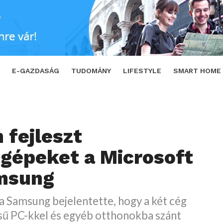
crosoft és a Samsung
SHARE
TWEET
E-GAZDASÁG
TUDOMÁNY
LIFESTYLE
SMART HOME
 fejleszt
gépeket a Microsoft
amsung
a Samsung bejelentette, hogy a két cég
ésű PC-kkel és egyéb otthonokba szánt