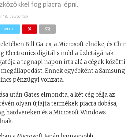
zközökkel fog piacra lépni.
r 18. csütörtök
TWEET
letében Bill Gates, a Microsoft elnöke, és Chin
g Electronics digitális média üzletágának
atója a tegnapi napon írta alá a cégek közötti
 megállapodást. Ennek egyébként a Samsung
nincs pénzügyi vonzata.
ása után Gates elmondta, a két cég célja az
vén olyan újfajta termékek piacra dobása,
 hardvereken és a Microsoft Windows
lnak.
bban a Microsoft Japán legnagyobb