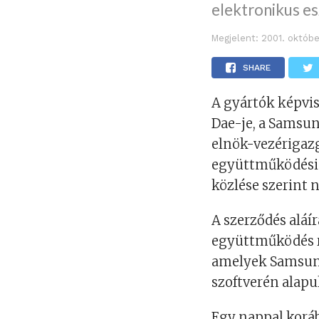
elektronikus es
Megjelent:
2001. októbe
SHARE
A gyártók képvise
Dae-je, a Samsun
elnök-vezérigazg
együttműködési
közlése szerint 
A szerződés aláír
együttműködés ré
amelyek Samsung
szoftverén alapu
Egy nappal korá