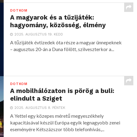
DOTKOM
A magyarok és a tűzijáték:
hagyomány, közösség, élmény
2025. AUGUSZTUS 19. KEDD
A tűzijáték évtizedek óta része a magyar ünnepeknek
– augusztus 20-án a Duna fölött, szilveszterkor a...
DOTKOM
A mobilhálózaton is pörög a buli:
elindult a Sziget
2025. AUGUSZTUS 8. PÉNTEK
A Yettel egy közepes méretű megyeszékhely
kapacitásával készül Európa egyik legnagyobb zenei
eseményére Kétszázszor több telefonhívás,...