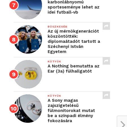
karbonlábnyomú
sporteseménye lehet az
idei futball-vb
BÜSZKESÉG
Az új mérnökgenerációt
köszöntötték:
diplomaátadót tartott a
Széchenyi István
Egyetem
KÜTYÜK
A Nothing bemutatta az
Ear (3a) fülhallgatót
KÜTYÜK
A Sony magas
zajszigetelésű
fülmonitorokat mutat
be a színpadi élmény
fokozására