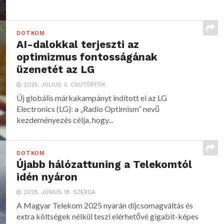
DOTKOM
AI-dalokkal terjeszti az
optimizmus fontosságának
üzenetét az LG
2025. JÚLIUS 3. CSÜTÖRTÖK
Új globális márkakampányt indított el az LG
Electronics (LG): a „Radio Optimism” nevű
kezdeményezés célja, hogy...
DOTKOM
Újabb hálózattuning a Telekomtól
idén nyáron
2025. JÚNIUS 18. SZERDA
A Magyar Telekom 2025 nyarán díjcsomagváltás és
extra költségek nélkül teszi elérhetővé gigabit-képes