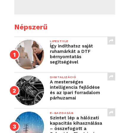
Népszerű
LIFESTYLE
Így indíthatsz saját
ruhamárkát a DTF
bérnyomtatás
segítségével
DIGITALIZÁCIÓ
A mesterséges
intelligencia fejlődése
és az ipari forradalom
párhuzamai
E-GAZDASÁG
Szintet lép a hálózati
kapacitás kihasználása
– összefogott a