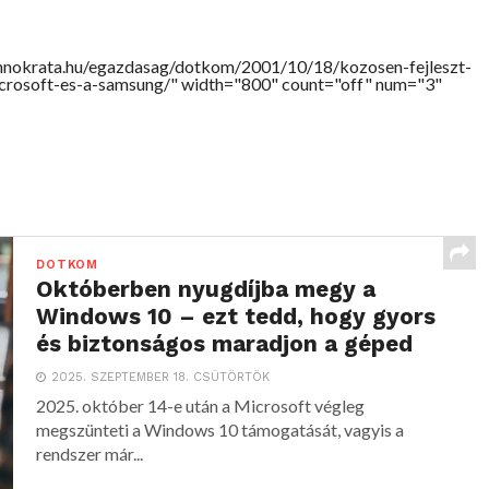
chnokrata.hu/egazdasag/dotkom/2001/10/18/kozosen-fejleszt-
crosoft-es-a-samsung/" width="800" count="off" num="3"
DOTKOM
Októberben nyugdíjba megy a
Windows 10 – ezt tedd, hogy gyors
és biztonságos maradjon a géped
2025. SZEPTEMBER 18. CSÜTÖRTÖK
2025. október 14-e után a Microsoft végleg
megszünteti a Windows 10 támogatását, vagyis a
rendszer már...