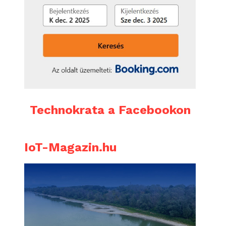
Technokrata a Facebookon
IoT-Magazin.hu