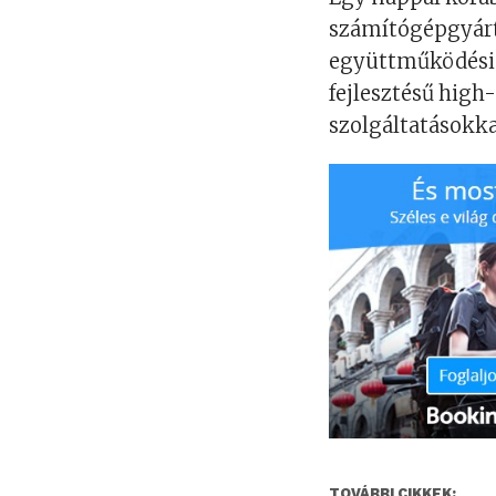
számítógépgyártó
együttműködési 
fejlesztésű high
szolgáltatásokka
TOVÁBBI CIKKEK: