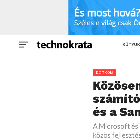
Közösen fejleszt számítógépeket a Mi
KÜTYÜK
DOTKOM
Közösen
számító
és a S
A Microsoft és 
közös fejleszt