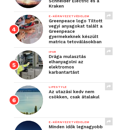
Schneider Electric és a
Kraken
E-KÖRNYEZETVÉDELEM
Greenpeace logo Tiltott
vegyi anyagokat talált a
Greenpeace
gyermekeknek készült
matrica tetoválásokban
IPAR
Drága mulasztás
elhanyagolni az
elektromos
karbantartást
LIFESTYLE
Az utazási kedv nem
csökken, csak átalakul
E-KÖRNYEZETVÉDELEM
Minden idők legnagyobb