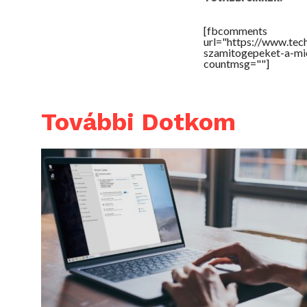
[fbcomments
url="https://www.te
szamitogepeket-a-mi
countmsg=""]
További Dotkom