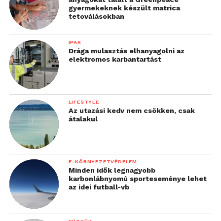
gyermekeknek készült matrica
tetoválásokban
IPAR
Drága mulasztás elhanyagolni az
elektromos karbantartást
LIFESTYLE
Az utazási kedv nem csökken, csak
átalakul
E-KÖRNYEZETVÉDELEM
Minden idők legnagyobb
karbonlábnyomú sporteseménye lehet
az idei futball-vb