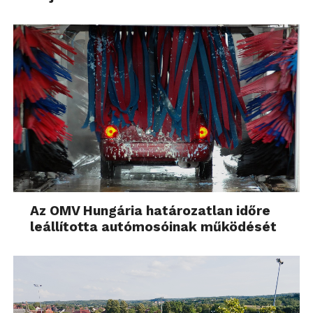
Az OMV Hungária határozatlan időre
leállította autómosóinak működését