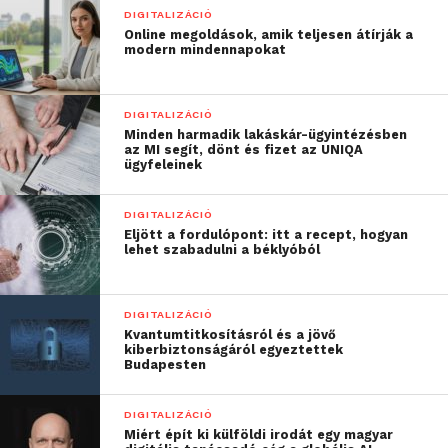
DIGITALIZÁCIÓ
Online megoldások, amik teljesen átírják a
modern mindennapokat
DIGITALIZÁCIÓ
Minden harmadik lakáskár-ügyintézésben
az MI segít, dönt és fizet az UNIQA
ügyfeleinek
DIGITALIZÁCIÓ
Eljött a fordulópont: itt a recept, hogyan
lehet szabadulni a béklyóból
DIGITALIZÁCIÓ
Kvantumtitkosításról és a jövő
kiberbiztonságáról egyeztettek
Budapesten
DIGITALIZÁCIÓ
Miért épít ki külföldi irodát egy magyar