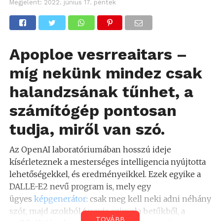
Megjelent:
2022. június 17. péntek
Apoploe vesrreaitars –
míg nekünk mindez csak
halandzsának tűnhet, a
számítógép pontosan
tudja, miről van szó.
Az OpenAI laboratóriumában hosszú ideje
kísérleteznek a mesterséges intelligencia nyújtotta
lehetőségekkel, és eredményeikkel. Ezek egyike a
DALLE-E2 nevű program is, mely egy
ügyes
képgenerátor
: csak meg kell neki adni néhány
szót, majd azokból (vagyis szimpla betűkből, a
TOVÁBB