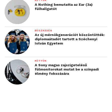
KÜTYÜK
A Nothing bemutatta az Ear (3a)
fülhallgatót
BÜSZKESÉG
Az új mérnökgenerációt köszöntötték:
diplomaátadót tartott a Széchenyi
István Egyetem
KÜTYÜK
A Sony magas zajszigetelésű
fülmonitorokat mutat be a színpadi
élmény fokozására