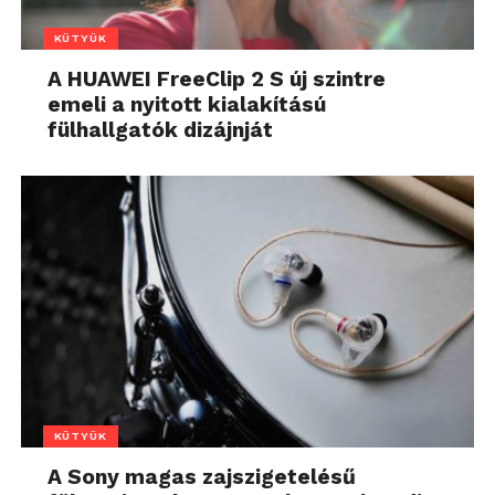
KÜTYÜK
A HUAWEI FreeClip 2 S új szintre
emeli a nyitott kialakítású
fülhallgatók dizájnját
KÜTYÜK
A Sony magas zajszigetelésű