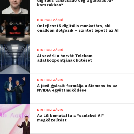
digitális tanácsadó cég a globális AI-
korszakban?
DIGITALIZÁCIÓ
Önfejlesztő digitális munkatárs, aki
önállóan dolgozik – szintet lépett az AI
DIGITALIZÁCIÓ
AI vezérli a horvát Telekom
adatközpontjának hűtését
DIGITALIZÁCIÓ
A jövő gyárait formálja a Siemens és az
NVIDIA együttműködése
DIGITALIZÁCIÓ
Az LG bemutatta a “cselekvő AI”
megközelítést