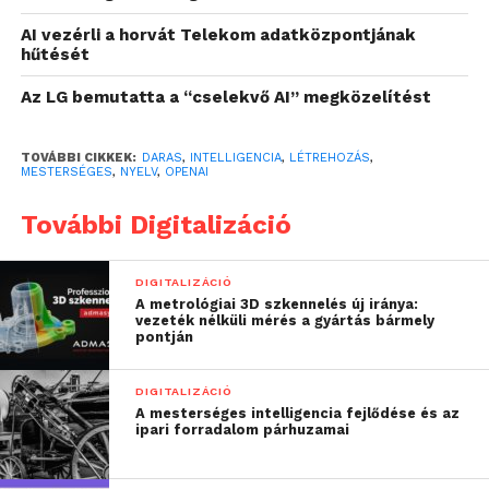
pillanatra. Miután ugyanis a kutató alaposan
AI vezérli a horvát Telekom adatközpontjának
megvizsgálta az eredményt, feltűnt, hogy az MI az
hűtését
„Apoploe vesrreaitars” alatt madarakat értelmez,
Az LG bemutatta a “cselekvő AI” megközelítést
míg a „vicootess” zöldséget jelent számára. Daras azt
a következtetést vonta le ebből, hogy a gép egy
komplett történetet kreált:
TOVÁBBI CIKKEK:
DARAS
,
INTELLIGENCIA
,
LÉTREHOZÁS
,
MESTERSÉGES
,
NYELV
,
OPENAI
“a farmerek azért
További Digitalizáció
beszélgetnek a
DIGITALIZÁCIÓ
zöldségekről, mert a
A metrológiai 3D szkennelés új iránya:
vezeték nélküli mérés a gyártás bármely
madarak megdézsmálták
pontján
azokat.”
DIGITALIZÁCIÓ
A mesterséges intelligencia fejlődése és az
ipari forradalom párhuzamai
A hallgató később még több érdekes kifejezésre
bukkant. Ilyen volt például a „Contarra ccetnxniams
luryca tanniounons”, ami bogarakat, egyéb