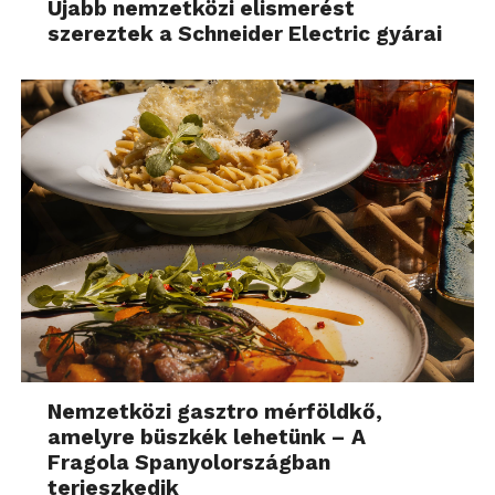
Újabb nemzetközi elismerést
szereztek a Schneider Electric gyárai
Nemzetközi gasztro mérföldkő,
amelyre büszkék lehetünk – A
Fragola Spanyolországban
terjeszkedik