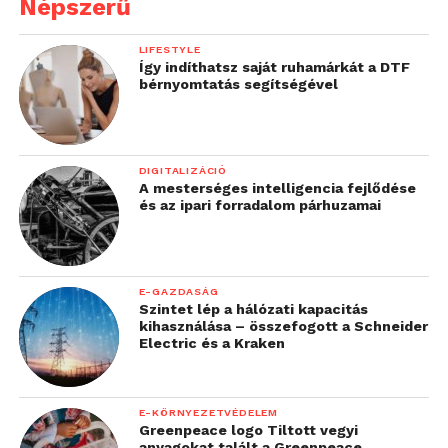
Népszerű
LIFESTYLE
Így indíthatsz saját ruhamárkát a DTF
bérnyomtatás segítségével
DIGITALIZÁCIÓ
A mesterséges intelligencia fejlődése
és az ipari forradalom párhuzamai
E-GAZDASÁG
Szintet lép a hálózati kapacitás
kihasználása – összefogott a Schneider
Electric és a Kraken
E-KÖRNYEZETVÉDELEM
Greenpeace logo Tiltott vegyi
anyagokat talált a Greenpeace