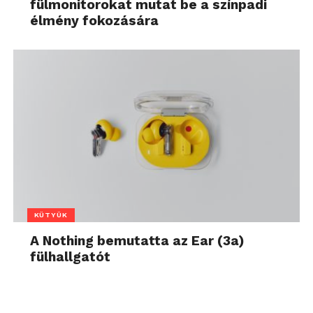
fülmonitorokat mutat be a színpadi
élmény fokozására
KÜTYÜK
A Nothing bemutatta az Ear (3a)
fülhallgatót