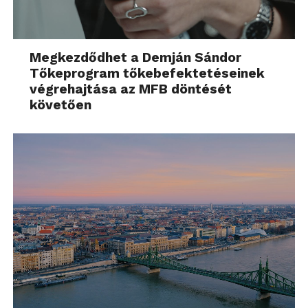
Megkezdődhet a Demján Sándor
Tőkeprogram tőkebefektetéseinek
végrehajtása az MFB döntését
követően