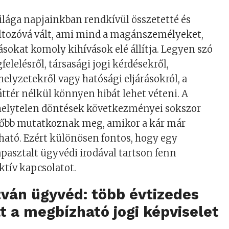
ilága napjainkban rendkívül összetetté és
ltozóvá vált, ami mind a magánszemélyeket,
ásokat komoly kihívások elé állítja. Legyen szó
elelésről, társasági jogi kérdésekről,
helyzetekről vagy hatósági eljárásokról, a
áttér nélkül könnyen hibát lehet véteni. A
helytelen döntések következményei sokszor
sőbb mutatkoznak meg, amikor a kár már
ató. Ezért különösen fontos, hogy egy
pasztalt ügyvédi irodával tartson fenn
ktív kapcsolatot.
stván ügyvéd: több évtizedes
t a megbízható jogi képviselet