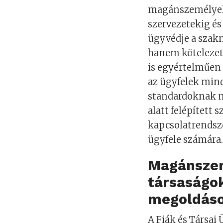
magánszemélyekt
szervezetekig és
ügyvédje a szak
hanem köteleze
is egyértelműen 
az ügyfelek min
standardoknak m
alatt felépített 
kapcsolatrendsze
ügyfele számára
Magánszem
társaságok
megoldáso
A Fiák és Társai