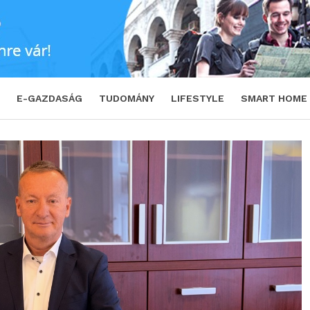
rülhet – ezért kulcsfontosságú a megbízható 
E-GAZDASÁG
TUDOMÁNY
LIFESTYLE
SMART HOME