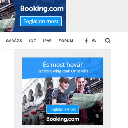
jogi tanácsadás
SHARE
TWEET
GARÁZS
IOT
IPAR
FÓRUM