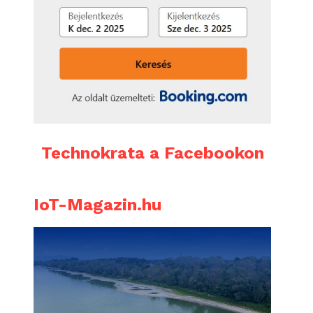
Technokrata a Facebookon
IoT-Magazin.hu