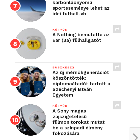
karbonlábnyomú
sporteseménye lehet az
idei futball-vb
KÜTYÜK
A Nothing bemutatta az
Ear (3a) fülhallgatót
BÜSZKESÉG
Az új mérnökgenerációt
köszöntötték:
diplomaátadót tartott a
Széchenyi István
Egyetem
KÜTYÜK
A Sony magas
zajszigetelésű
fülmonitorokat mutat
be a színpadi élmény
fokozására