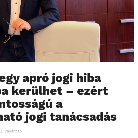
egy apró jogi hiba
ba kerülhet – ezért
ntosságú a
ató jogi tanácsadás
3. vasárnap