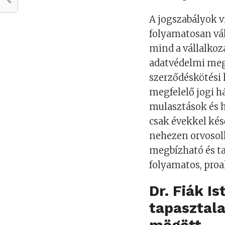
A jogszabályok v
folyamatosan vá
mind a vállalkoz
adatvédelmi megf
szerződéskötési 
megfelelő jogi h
mulasztások és 
csak évekkel ké
nehezen orvosolh
megbízható és ta
folyamatos, proa
Dr. Fiák I
tapasztala
mögött