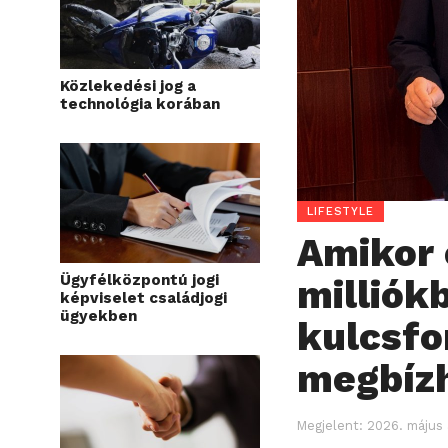
Közlekedési jog a
technológia korában
LIFESTYLE
Amikor 
Ügyfélközpontú jogi
milliók
képviselet családjogi
ügyekben
kulcsfo
megbízh
Megjelent:
2026. május 