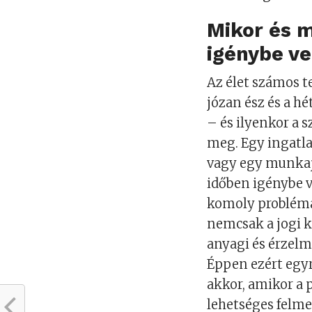
Mikor és m
igénybe v
Az élet számos t
józan ész és a 
– és ilyenkor a 
meg. Egy ingatla
vagy egy munkaj
időben igénybe 
komoly problémá
nemcsak a jogi 
anyagi és érzelm
Éppen ezért egy
akkor, amikor a
lehetséges felme