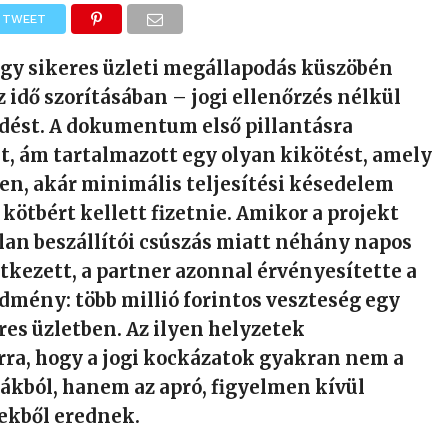
TWEET
egy sikeres üzleti megállapodás küszöbén
z idő szorításában – jogi ellenőrzés nélkül
ződést. A dokumentum első pillantásra
t, ám tartalmazott egy olyan kikötést, amely
en, akár minimális teljesítési késedelem
 kötbért kellett fizetnie. Amikor a projekt
lan beszállítói csúszás miatt néhány napos
kezett, a partner azonnal érvényesítette a
redmény: több millió forintos veszteség egy
es üzletben. Az ilyen helyzetek
rra, hogy a jogi kockázatok gyakran nem a
ákból, hanem az apró, figyelmen kívül
ekből erednek.