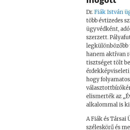
Dr.
Fiák István 
több évtizedes s
ügyvédként, adó
szerzett. Pályaf
legkülönbözőbb t
hanem aktívan ré
tisztséget tölt 
érdekképviseleti
hogy folyamatosa
választottbírókén
elismerték az „Év
alkalommal is ki
A Fiák és Társai
széleskörű és me