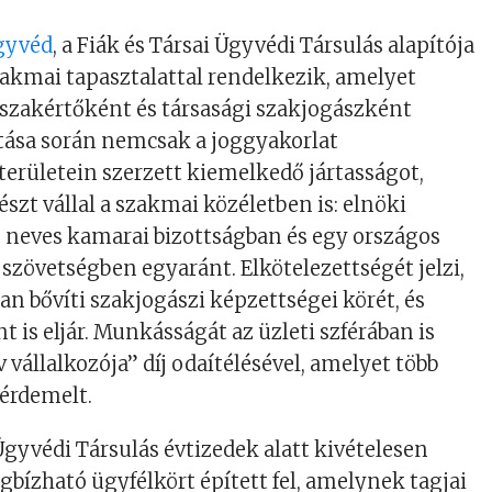
ügyvéd
, a Fiák és Társai Ügyvédi Társulás alapítója
zakmai tapasztalattal rendelkezik, amelyet
szakértőként és társasági szakjogászként
utása során nemcsak a joggyakorlat
erületein szerzett kiemelkedő jártasságot,
szt vállal a szakmai közéletben is: elnöki
be neves kamarai bizottságban és egy országos
 szövetségben egyaránt. Elkötelezettségét jelzi,
n bővíti szakjogászi képzettségei körét, és
t is eljár. Munkásságát az üzleti szférában is
 vállalkozója” díj odaítélésével, amelyet több
érdemelt.
 Ügyvédi Társulás évtizedek alatt kivételesen
gbízható ügyfélkört épített fel, amelynek tagjai