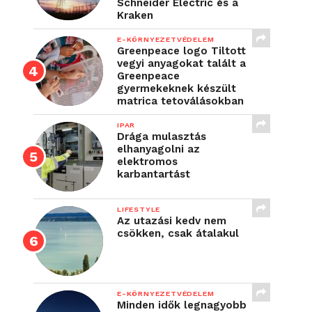
Schneider Electric és a
Kraken
E-KÖRNYEZETVÉDELEM
Greenpeace logo Tiltott
vegyi anyagokat talált a
Greenpeace
gyermekeknek készült
matrica tetoválásokban
IPAR
Drága mulasztás
elhanyagolni az
elektromos
karbantartást
LIFESTYLE
Az utazási kedv nem
csökken, csak átalakul
E-KÖRNYEZETVÉDELEM
Minden idők legnagyobb