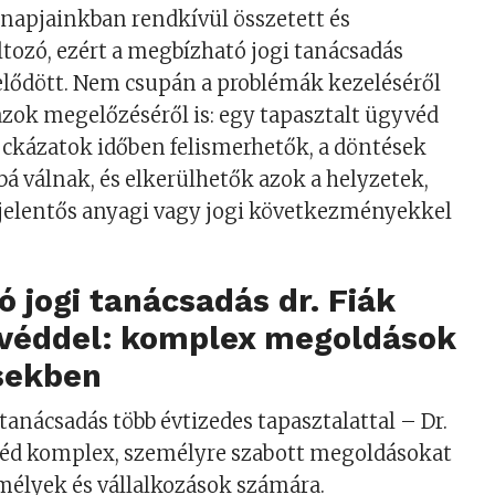
 napjainkban rendkívül összetett és
tozó, ezért a megbízható jogi tanácsadás
elődött. Nem csupán a problémák kezeléséről
zok megelőzéséről is: egy tapasztalt ügyvéd
ockázatok időben felismerhetők, a döntések
 válnak, és elkerülhetők azok a helyzetek,
jelentős anyagi vagy jogi következményekkel
 jogi tanácsadás dr. Fiák
yvéddel: komplex megoldások
ésekben
tanácsadás több évtizedes tapasztalattal – Dr.
véd komplex, személyre szabott megoldásokat
élyek és vállalkozások számára.