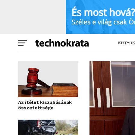
Amikor egy apró jogi hiba milliókba ke
KÜTYÜK
Az ítélet kiszabásának
összetettsége