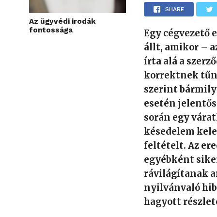
SHARE
Az ügyvédi irodák
fontossága
Egy cégvezető 
állt, amikor – a
írta alá a szer
korrektnek tűn
szerint bármily
esetén jelentős
során egy várat
késedelem kelet
feltételt. Az e
egyébként siker
rávilágítanak a
nyilvánvaló hib
hagyott részlet