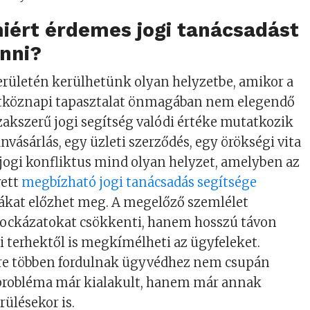
iért érdemes jogi tanácsadást
enni?
erületén kerülhetünk olyan helyzetbe, amikor a
hétköznapi tapasztalat önmagában nem elegendő
szakszerű jogi segítség valódi értéke mutatkozik
nvásárlás, egy üzleti szerződés, egy örökségi vita
ogi konfliktus mind olyan helyzet, amelyben az
vett
megbízható jogi tanácsadás segítsége
kat előzhet meg. A megelőző szemlélet
kockázatokat csökkenti, hanem hosszú távon
i terhektől is megkímélheti az ügyfeleket.
re többen fordulnak ügyvédhez nem csupán
 probléma már kialakult, hanem már annak
rülésekor is.