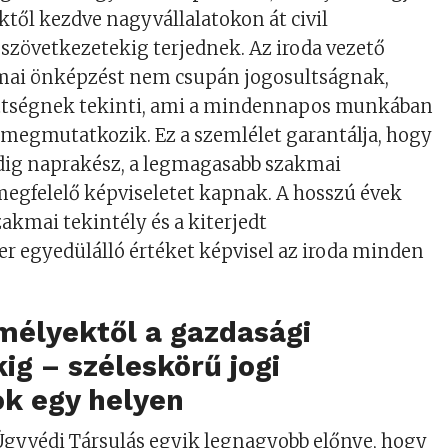
ől kezdve nagyvállalatokon át civil
 szövetkezetekig terjednek. Az iroda vezető
mai önképzést nem csupán jogosultságnak,
ttségnek tekinti, ami a mindennapos munkában
megmutatkozik. Ez a szemlélet garantálja, hogy
dig naprakész, a legmagasabb szakmai
egfelelő képviseletet kapnak. A hosszú évek
szakmai tekintély és a kiterjedt
r egyedülálló értéket képvisel az iroda minden
.
élyektől a gazdasági
ig – széleskörű jogi
k egy helyen
 Ügyvédi Társulás egyik legnagyobb előnye, hogy