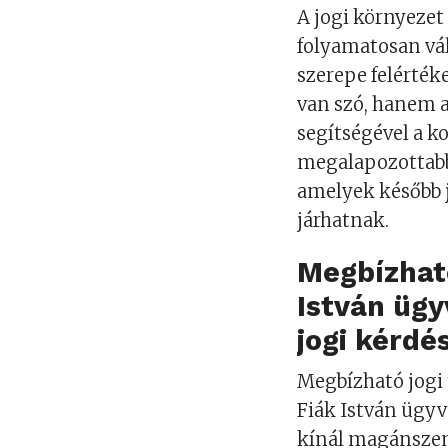
A jogi környezet
folyamatosan vál
szerepe felérték
van szó, hanem a
segítségével a k
megalapozottabbá
amelyek később 
járhatnak.
Megbízható
István üg
jogi kérd
Megbízható jogi 
Fiák István ügy
kínál magánszem