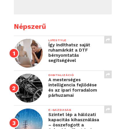
Népszerű
LIFESTYLE
Így indíthatsz saját
ruhamárkát a DTF
bérnyomtatás
segítségével
DIGITALIZÁCIÓ
A mesterséges
intelligencia fejlődése
és az ipari forradalom
párhuzamai
E-GAZDASÁG
Szintet lép a hálózati
kapacitás kihasználása
– összefogott a