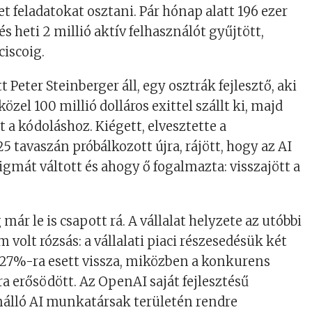
t feladatokat osztani. Pár hónap alatt 196 ezer
és heti 2 millió aktív felhasználót gyűjtött,
ciscoig.
 Peter Steinberger áll, egy osztrák fejlesztő, aki
közel 100 millió dolláros exittel szállt ki, majd
 a kódoláshoz. Kiégett, elvesztette a
5 tavaszán próbálkozott újra, rájött, hogy az AI
gmát váltott és ahogy ő fogalmazta: visszajött a
ár le is csapott rá. A vállalat helyzete az utóbbi
volt rózsás: a vállalati piaci részesedésük két
 27%-ra esett vissza, miközben a konkurens
 erősödött. Az OpenAI saját fejlesztésű
nálló AI munkatársak területén rendre