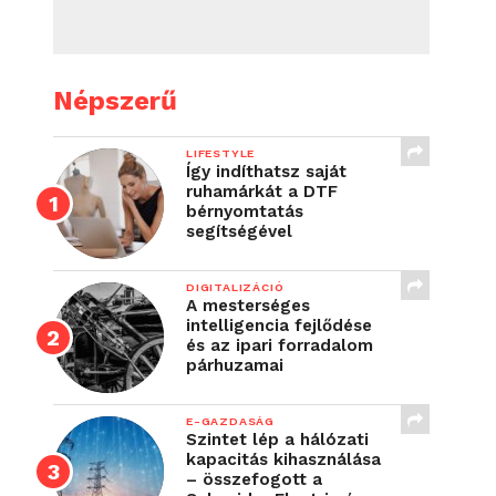
Népszerű
LIFESTYLE
Így indíthatsz saját
ruhamárkát a DTF
bérnyomtatás
segítségével
DIGITALIZÁCIÓ
A mesterséges
intelligencia fejlődése
és az ipari forradalom
párhuzamai
E-GAZDASÁG
Szintet lép a hálózati
kapacitás kihasználása
– összefogott a