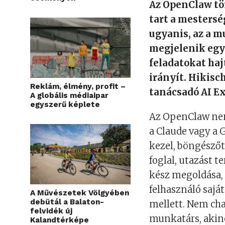
Az OpenClaw tör
tart a mestersé
ugyanis, az a m
megjelenik egy 
feladatokat ha
irányít. Hikis
Reklám, élmény, profit –
tanácsadó AI E
A globális médiaipar
egyszerű képlete
Az OpenClaw nem
a Claude vagy a 
kezel, böngészőt i
foglal, utazást t
kész megoldása, 
felhasználó saját
A Művészetek Völgyében
debütál a Balaton-
mellett. Nem cha
felvidék új
munkatárs, akin
Kalandtérképe