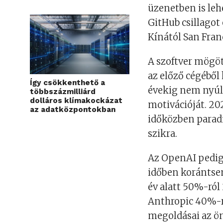
üzenetben is lehe
GitHub csillagot 
Kínától San Fran
A szoftver mögött
az előző cégéből 
Így csökkenthető a
évekig nem nyúlt
többszázmilliárd
dolláros klímakockázat
motivációját. 202
az adatközpontokban
időközben paradi
szikra.
Az OpenAI pedig m
időben korántsem 
év alatt 50%-ról
Anthropic 40%-ra
megoldásai az ö