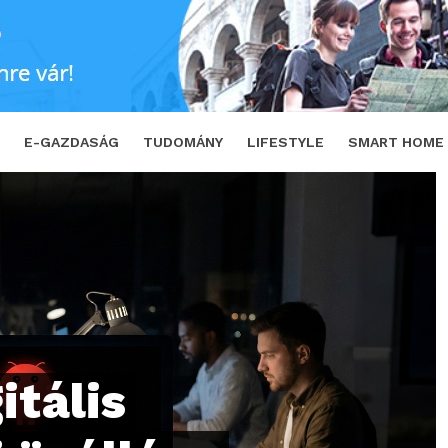
állóan dolgozik – szintet lépett az AI
S
E-GAZDASÁG
TUDOMÁNY
LIFESTYLE
SMART HOME
itális