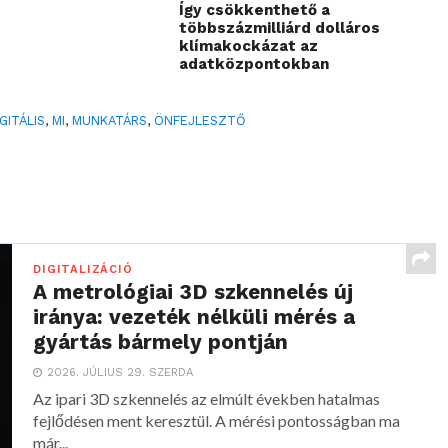
Így csökkenthető a
többszázmilliárd dolláros
klímakockázat az
adatközpontokban
IGITÁLIS
,
MI
,
MUNKATÁRS
,
ÖNFEJLESZTŐ
DIGITALIZÁCIÓ
A metrológiai 3D szkennelés új
iránya: vezeték nélküli mérés a
gyártás bármely pontján
2026. JÚLIUS 29. SZERDA
Az ipari 3D szkennelés az elmúlt években hatalmas
fejlődésen ment keresztül. A mérési pontosságban ma
már...