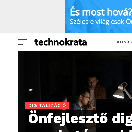
Önfejlesztő digitális munkatárs, aki ön
KÜTYÜK
DIGITALIZÁCIÓ
Önfejlesztő dig