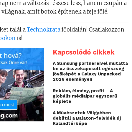
lnap nem a változás részese lesz, hanem csupán a
világnak, amit botok építenek a feje fölé.
ket talál a
Technokrata
főoldalán! Csatlakozzon
ookon
is!
Kapcsolódó cikkek
A Samsung partnereivel mutatta
be az összekapcsolt egészség
jövőképét a Galaxy Unpacked
2026 eseményen
Reklám, élmény, profit – A
globális médiaipar egyszerű
képlete
A Művészetek Völgyében
debütál a Balaton-felvidék új
Kalandtérképe