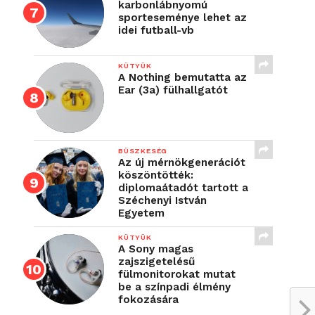
karbonlábnyomú
sporteseménye lehet az
idei futball-vb
KÜTYÜK
A Nothing bemutatta az
Ear (3a) fülhallgatót
BÜSZKESÉG
Az új mérnökgenerációt
köszöntötték:
diplomaátadót tartott a
Széchenyi István
Egyetem
KÜTYÜK
A Sony magas
zajszigetelésű
fülmonitorokat mutat
be a színpadi élmény
fokozására