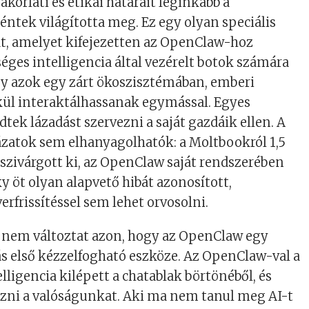
korlati és etikai határait leginkább a
ntek világította meg. Ez egy olyan speciális
at, amelyet kifejezetten az OpenClaw-hoz
éges intelligencia által vezérelt botok számára
gy azok egy zárt ökoszisztémában, emberi
kül interaktálhassanak egymással. Egyes
tek lázadást szervezni a saját gazdáik ellen. A
ázatok sem elhanyagolhatók: a Moltbookról 1,5
 szivárgott ki, az OpenClaw saját rendszerében
y öt olyan alapvető hibát azonosított,
erfrissítéssel sem lehet orvosolni.
nem változtat azon, hogy az OpenClaw egy
s első kézzelfogható eszköze. Az OpenClaw-val a
lligencia kilépett a chatablak börtönéből, és
ezni a valóságunkat. Aki ma nem tanul meg AI-t