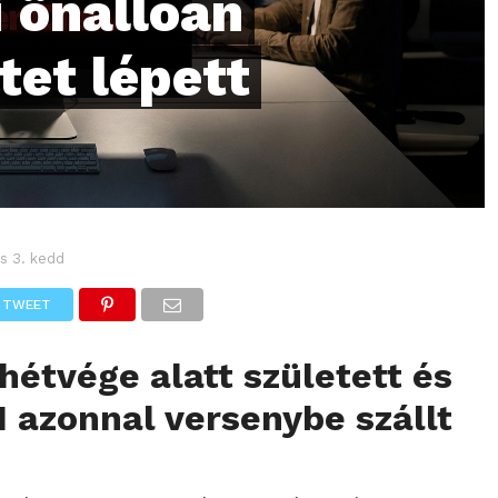
 önállóan
tet lépett
s 3. kedd
TWEET
hétvége alatt született és
 azonnal versenybe szállt