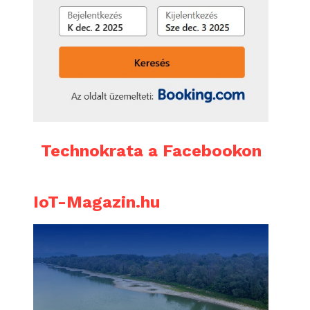
Technokrata a Facebookon
IoT-Magazin.hu