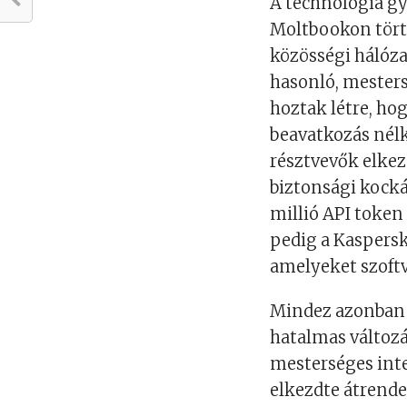
A technológia gya
Moltbookon törté
közösségi hálóz
hasonló, mesters
hoztak létre, ho
beavatkozás nél
résztvevők elkezd
biztonsági kock
millió API token
pedig a Kaspersk
amelyeket szoftv
Mindez azonban 
hatalmas változá
mesterséges inte
elkezdte átrend