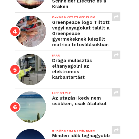
Schneider Electric és a
Kraken
E-KÖRNYEZETVÉDELEM
Greenpeace logo Tiltott
vegyi anyagokat talált a
Greenpeace
gyermekeknek készült
matrica tetoválásokban
IPAR
Drága mulasztás
elhanyagolni az
elektromos
karbantartást
LIFESTYLE
Az utazási kedv nem
csökken, csak átalakul
E-KÖRNYEZETVÉDELEM
Minden idők legnagyobb