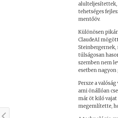
alulteljesítette
tehetséges fejle
mentőöv.
Különösen pikáns
ClaudeAI mögötti
Steinbergernek, 
túlságosan hason
szemben nem leve
esetben nagyon g
Persze a valóság
ami önállóan cse
már öt kiló vaja
megemlítette, ho