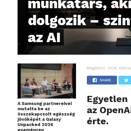
munkatárs, aki
dolgozik – szin
az AI
Megjelent:
2026. márciu
SHARE
Egyetlen 
A Samsung partnereivel
az OpenAI
mutatta be az
összekapcsolt egészség
érte.
jövőképét a Galaxy
Unpacked 2026
eseményen