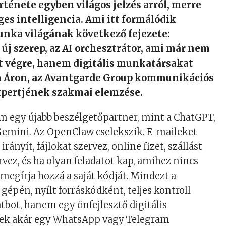
ténete egyben világos jelzés arról, merre
ges intelligencia. Ami itt formálódik
unka világának következő fejezete:
új szerep, az AI orchesztrátor, ami már nem
jt végre, hanem digitális munkatársakat
ch Áron, az Avantgarde Group kommunikációs
xpertjének szakmai elemzése.
 egy újabb beszélgetőpartner, mint a ChatGPT,
Gemini. Az OpenClaw cselekszik. E-maileket
rányít, fájlokat szervez, online fizet, szállást
ervez, és ha olyan feladatot kap, amihez nincs
megírja hozzá a saját kódját. Mindezt a
 gépén, nyílt forráskódként, teljes kontroll
tbot, hanem egy önfejlesztő digitális
ek akár egy WhatsApp vagy Telegram