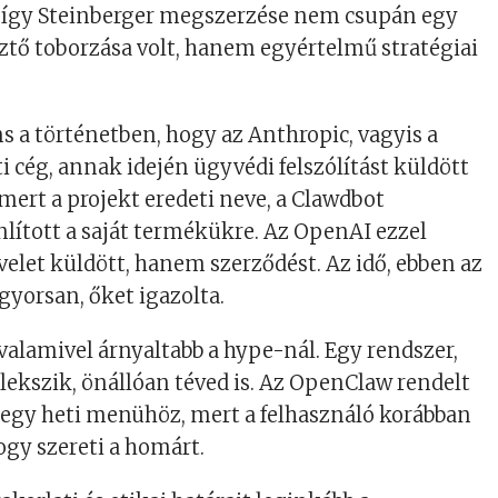
k, így Steinberger megszerzése nem csupán egy
sztő toborzása volt, hanem egyértelmű stratégiai
 a történetben, hogy az Anthropic, vagyis a
 cég, annak idején ügyvédi felszólítást küldött
mert a projekt eredeti neve, a Clawdbot
lított a saját termékükre. Az OpenAI ezzel
let küldött, hanem szerződést. Az idő, ebben az
yorsan, őket igazolta.
 valamivel árnyaltabb a hype-nál. Egy rendszer,
lekszik, önállóan téved is. Az OpenClaw rendelt
t egy heti menühöz, mert a felhasználó korábban
gy szereti a homárt.